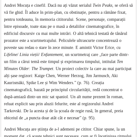
Andrei Mocuța e cinefil. Dacă nu ați văzut serialul
Twin Peaks
, se oferă să
vă fie ghid. Îl aduce în prim-plan, cu obstinație, pentru a rămâne fixat,
pentru totdeauna, în memoria cititorului. Scene, personaje, comparații
între episoade, toate stau pe o masă a detaliilor cinematografice, în
edificiul discursiv cu mai multe intrări. O altă tehnică testată de tânărul
prozator este a scurtmetrajului. Peliculele ultrascurte concentrează o
poveste sau redau o stare în zece minute. E amintit Victor Erice, cu
Lifeline
/
Linia vieții
/
Enfantement
, un scurtmetraj care „face parte dintr-
un film a cărui temă este timpul și exprimarea timpului, intitulat
Ten
Minutes Older: The Trumpet
. Un proiect colectiv la care au mai participat
alți șase regizori: Kaige Chen, Werner Herzog, Jim Jarmusch, Aki
Kaurismäki, Spike Lee și Wim Wenders.” (p. 76). Creația
cinematografică, bazată pe principiul circularității, redă concentrat o
după-amiază dintr-un mic sat spaniol. Un alt nume prezent în roman,
reluat explicit sau prin aluzii felurite, este al regizorului Andreï
Tarkovski. De la acesta și de la școala de regie rusă, în general, preia
obiceiul de „a puncta doar atât cât e necesar” (p. 95).
Andrei Mocuța are știința de a-l ademeni pe cititor. Chiar spune, la un
moment dat, că aceste tehnici sunt necesare, cum ar fi încetinirea ritmului