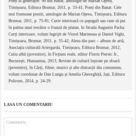
Poeți ai generației '90 din Banat, antologie de Marian Oprea,
Timișoara, Editura Brumar, 2011, p. 33-41; Poeți din Banat. Cele
mai frumoase poezii, antologie de Marian Oprea, Timișoara, Editura
Brumar, 2011, p. 75-81; Curte interioară cu papagali sau cum să pui
în palma unui trecător o frunză de platan, în Strada Augustin Pacha.
Curți interioare, volum îngrijit de Viorel Marineasa și Daniel Vighi,
Timișoara, Brumar, 2011, p. 35-42; Aleea din parc – album de artă,
Asociația culturală Ariergarda, Timișoara, Editura Brumar, 2012;
Cutia albă (povestire), în Ficțiuni reale, editor Florin Piersic Jr.,
București, Humanitas, 2013; Reviste de cultură înșirate pe sfoară
(povestire), în Cărți, filme, muzici și alte distracții din comunism,
volum coordonat de Dan Lungu și Amelia Gheorghiță, Iași, Editura
Polirom, 2014, p. 24-29.
LASA UN COMENTARIU