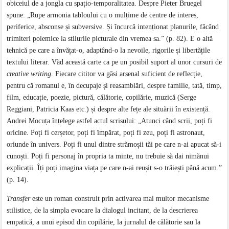
obiceiul de a jongla cu spațio-temporalitatea. Despre Pieter Bruegel
spune: „Rupe armonia tabloului cu o mulțime de centre de interes,
periferice, absconse și subversive. Și încurcă intenționat planurile, făcând
trimiteri polemice la stilurile picturale din vremea sa.” (p. 82). E o altă
tehnică pe care a învățat-o, adaptând-o la nevoile, rigorile și libertățile
textului literar. Văd această carte ca pe un posibil suport al unor cursuri de
creative writing
. Fiecare cititor va găsi arsenal suficient de reflecție,
pentru că romanul e, în decupaje și reasamblări, despre familie, tată, timp,
film, educație, poezie, pictură, călătorie, copilărie, muzică (Serge
Reggiani, Patricia Kaas etc.) și despre alte fețe ale situării în existență.
Andrei Mocuța înțelege astfel actul scrisului: „Atunci când scrii, poți fi
oricine. Poți fi cerșetor, poți fi împărat, poți fi zeu, poți fi astronaut,
oriunde în univers. Poți fi unul dintre strămoșii tăi pe care n-ai apucat să-i
cunoști. Poți fi personaj în propria ta minte, nu trebuie să dai nimănui
explicații. Îți poți imagina viața pe care n-ai reușit s-o trăiești până acum.”
(p. 14).
Transfer
este un roman construit prin activarea mai multor mecanisme
stilistice, de la simpla evocare la dialogul incitant, de la descrierea
empatică, a unui episod din copilărie, la jurnalul de călătorie sau la