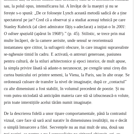
sau, la polul opus, intensificarea lui. A învățat de la maeștri și nu se
ferește s-o spună: „De ce folosește Lynch această metodă sadică de a ține
spectatorul pe jar? Cred că a observat și a studiat aceeași tehnică pe care
Stanley Kubrick (al cărei admirator fățiș s-adeclarat) a inițiat-o în
2001:
O odisee spațială
(apărut în 1968!).” (p. 45). Stilistic, se trece prin mai
multe încăperi, de la camere aerisite, unde sensul se reorientează
instantaneu spre cititor, la sufragerii obscure, în care imagini suprarealiste
se-nghesuie timid în cadru. E activată,-n antreuri generoase, pasiunea
pentru cultură, de la stiluri arhitectonice și epoci istorice, de mult apuse,
la simpla privire lăsată să adaste-n necunoscut, pe crengile unui cireș din
curtea bunicului ori printre semeni, la Viena, la Paris, sau în alte orașe. Se
ordonează culoare de transfer la nivel de imaginație, după ce „contactul”
cu alte dimensiuni a fost stabilit, în volumul precedent de poezie. Și nu
vom putea niciodată să anticipăm materia care stă să izbucnească-n volute,
prin toate interstițiile acelui tărâm numit imaginație.
De la descrierea fidelă a unor tipare comportamentale, până la contrastul
vizual, care face să sară acul narativ în dimensiunea irealității, nu e decât
o simplă întoarcere a filei. Secvențele nu au mai mult de una, două sau