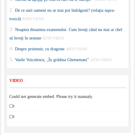
De ce unii oameni nu se mai pot îndrăgosti? (relaţia supra-
toxică)
83393 VIEWS
Noaptea dinaintea examenului. Cum înveţi când nu mai ai chef
să înveţi în sesiune
82785 VIEWS
Despre prietenie, cu dragoste
40070 VIEWS
Vasile Voiculescu, „În grădina Ghetsemani”
24743 VIEWS
VIDEO
Could not generate embed. Please try it manualy.