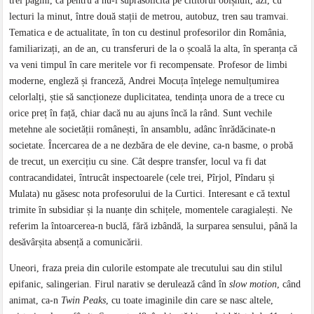
trei pagini, ca pentru a nu-l suprasolicita pe cititorul obișnuit, azi, cu
lecturi la minut, între două stații de metrou, autobuz, tren sau tramvai.
Tematica e de actualitate, în ton cu destinul profesorilor din România,
familiarizați, an de an, cu transferuri de la o școală la alta, în speranța că
va veni timpul în care meritele vor fi recompensate. Profesor de limbi
moderne, engleză și franceză, Andrei Mocuța înțelege nemulțumirea
celorlalți, știe să sancționeze duplicitatea, tendința unora de a trece cu
orice preț în față, chiar dacă nu au ajuns încă la rând. Sunt vechile
metehne ale societății românești, în ansamblu, adânc înrădăcinate-n
societate. Încercarea de a ne dezbăra de ele devine, ca-n basme, o probă
de trecut, un exercițiu cu sine. Cât despre transfer, locul va fi dat
contracandidatei, întrucât inspectoarele (cele trei, Pîrjol, Pîndaru și
Mulata) nu găsesc nota profesorului de la Curtici. Interesant e că textul
trimite în subsidiar și la nuanțe din schițele, momentele caragialești. Ne
referim la întoarcerea-n buclă, fără izbândă, la surparea sensului, până la
desăvârșita absență a comunicării.
Uneori, fraza preia din culorile estompate ale trecutului sau din stilul
epifanic, salingerian. Firul narativ se derulează când în
slow motion
, când
animat, ca-n
Twin Peaks
, cu toate imaginile din care se nasc altele,