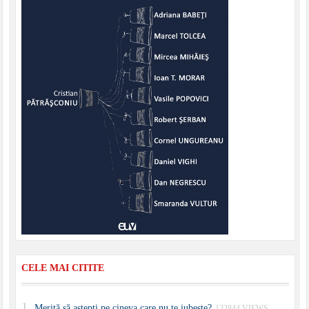
CELE MAI CITITE
Merită să aştepţi pe cineva care nu te iubeşte?
132844 VIEWS