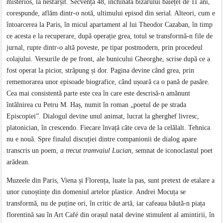
misterios, la nesfârșit. Secvența 48, închinată bizarului băiețel de 11 ani,
corespunde, aflăm dintr-o notă, ultimului episod din serial
.
Alteori, cum e
întoarcerea la Paris, în micul apartament al lui Theodor Cazaban, în timp
ce acesta e la recuperare, după operație grea, totul se transformă-n file de
jurnal, rupte dintr-o altă poveste, pe tipar postmodern, prin procedeul
colajului. Versurile de pe front, ale bunicului Gheorghe, scrise după ce a
fost operat la picior, străpung și dor. Pagina devine când grea, prin
rememorarea unor episoade biografice, când ușoară ca o pană de pasăre.
Cea mai consistentă parte este cea în care este descrisă-n amănunt
întâlnirea cu Petru M. Haș, numit în roman „poetul de pe strada
Episcopiei”. Dialogul devine unul animat, lucrat la gherghef livresc,
platonician, în crescendo. Fiecare învață câte ceva de la celălalt. Tehnica
nu e nouă. Spre finalul discuției dintre companionii de dialog apare
transcris un poem,
a trecut tramvaiul Lucian
, semnat de iconoclastul poet
arădean.
Muzeele din Paris, Viena și Florența, luate la pas, sunt pretext de etalare a
unor cunoștințe din domeniul artelor plastice. Andrei Mocuța se
transformă, nu de puține ori, în critic de artă, iar cafeaua băută-n piața
florentină sau în Art Café din orașul natal devine stimulent al amintirii, în