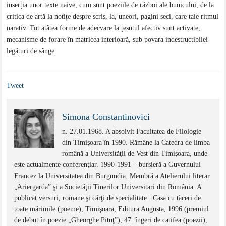
inserția unor texte naive, cum sunt poeziile de război ale bunicului, de la
critica de artă la notițe despre scris, la, uneori, pagini seci, care taie ritmul
narativ. Tot atâtea forme de adecvare la țesutul afectiv sunt activate,
mecanisme de forare în matricea interioară, sub povara indestructibilei
legături de sânge.
Tweet
Simona Constantinovici
n. 27.01.1968. A absolvit Facultatea de Filologie
din Timişoara în 1990. Rămâne la Catedra de limba
română a Universităţii de Vest din Timişoara, unde
este actualmente conferenţiar. 1990-1991 – bursieră a Guvernului
Francez la Universitatea din Burgundia. Membră a Atelierului literar
„Ariergarda” şi a Societăţii Tinerilor Universitari din România. A
publicat versuri, romane şi cărţi de specialitate : Casa cu tăceri de
toate mărimile (poeme), Timişoara, Editura Augusta, 1996 (premiul
de debut în poezie „Gheorghe Pituţ”); 47. îngeri de catifea (poezii),