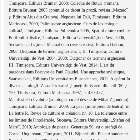
Timişoara, Editura Brumar, 2008; Colecţia de fluturi (roman),
Editura Brumar, 2005 (premiul de debut în proză, revista „Mozaic”
şi Editura Aius din Craiova); Nepoata lui Dali, Timişoara, Editura
Marineasa, 2009; Palimpseste argheziene. Curs de lexicologie
aplicată, Timişoara, Editura Politehnica 2005; Spaţiul dintre cuvinte.
Polifonii stilistice, Timişoara, Editura Universităţii de Vest, 2006;
Sertarele cu ficţiune. Manual de scriere creativă, Editura Bastion,
2008; Dicţionar de termeni arghezieni, I, II, Timişoara, Editura
Universităţii de Vest, 2004, 2008; Dicționar de termeni arghezieni,
III, Timișoara, Editura Universității de Vest, 2014; L'art du
paradoxe dans l'oeuvre de Paul Claudel. Une approche stylistique,
Saarbrucken, Editions Universitaires Européennes, 2011. A apărut în
diverse antologii: Zona. Prozatori şi poeţi timişoreni din anii ’80 şi
’90, Timişoara, Editura Marineasa, 1997, p. 430-437;
Manifest.20.rEvoluţie (antologie, cu 20 desene de Mihai Zgondoiu),
Timişoara, Editura Brumar, 2009; La peur (mini-piesă de teatru), în
La lettre R. Revue de culture et création, nr. 10: La tolérance entre
les limites de l'intolérable, Suceava, Editura Universităţii „Ştefan cel
Mare”, 2010; Antologie de poezie. Generaţia 90, cu o prefaţă de
Cornel Ungureanu, Timişoara, 2011; Bijuterii din Piața Abundenței.