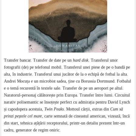
Transfer bancar. Transfer de date pe un
hard disk
. Transferul unor
fotografii (de) pe telefonul mobil. Transferul unei piese de pe o bandă pe
alta, în industrie. Transferul unui jucător de la o echipă de fotbal la alta.
Andrei Mocuța e un microbist sadea, ține cu Borussia Dortmund. Fotbalul
e o temă recurentă în textele sale. Transfer de pe un aeroport pe altul.
Naratorul-personaj călătorește prin Europa. Transfer între lumi. Circuitul
narativ polisemantic se însoțește perfect cu admirația pentru David Lynch
și capodopera acestuia,
Twin Peaks
. Mottoul cărții, extras din
Cum să
prinzi peștele cel mare
, carte semnată de cineastul american, vizează, încă
din start, tehnica ațâțării receptorului, printr-un detaliu prezent într-un
cadru, generator de regim oniric.