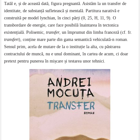
Tatăl e, și de această dată, figura pregnantă. Asistăm la un transfer de
identitate, de substanță sufletească și mentală. Partitura narativă e
construită pe model lynchian, în cinci părți (0, 25, H, 11, 9). O
transbordare de energie, care face posibilă înaintarea în tectonica
existențială. Polisemic,
transfer
, un împrumut din limba franceză (cf. fr.
transfert
), conține mare parte din gama semantică vehiculată-n roman.
Sensul prim, acela de mutare de la o instituție la alta, cu păstrarea
contractului de muncă, nu e unul dominant, în cartea de acum, ci doar
pretext pentru punerea în mișcare și testarea unor tehnici.