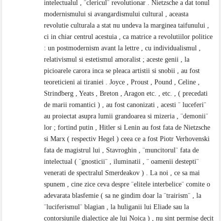
intelectualul , ¨clericul¨ revolutionar . Nietzsche a dat tonul
modernismului si avangardismului cultural , aceasta
revolutie culturala a stat nu undeva la marginea taifunului ,
ci in chiar centrul acestuia , ca matrice a revolutiilor politice
: un postmodernism avant la lettre , cu individualismul ,
relativismul si estetismul amoralist ; aceste genii , la
picioarele carora inca se pleaca artistii si snobii , au fost
teoreticieni ai tiraniei . Joyce , Proust , Pound , Celine ,
Strindberg , Yeats , Breton , Aragon etc. , etc. , ( precedati
de marii romantici ) , au fost canonizati , acesti ¨ luceferi¨
au proiectat asupra lumii grandoarea si mizeria , ¨demonii¨
lor ; fortind putin , Hitler si Lenin au fost fata de Nietzsche
si Marx ( respectiv Hegel ) ceea ce a fost Piotr Verhovenski
fata de magistrul lui , Stavroghin , ¨muncitorul¨ fata de
intelectual ( ¨gnosticii¨ , iluminatii , ¨ oamenii destepti¨
venerati de spectralul Smerdeakov ) . La noi , ce sa mai
spunem , cine zice ceva despre ¨elitele interbelice¨ comite o
adevarata blasfemie ( sa ne gindim doar la ¨trairism¨ , la
¨luciferismul¨ blagian , la huliganii lui Eliade sau la
contorsiunile dialectice ale lui Noica ) , nu sint permise decit