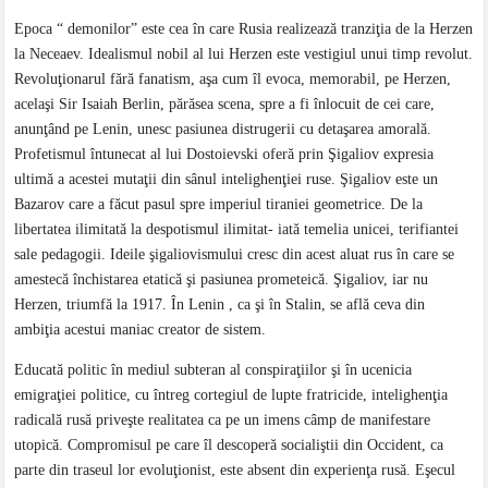
Epoca “ demonilor” este cea în care Rusia realizează tranziţia de la Herzen
la Neceaev. Idealismul nobil al lui Herzen este vestigiul unui timp revolut.
Revoluţionarul fără fanatism, aşa cum îl evoca, memorabil, pe Herzen,
acelaşi Sir Isaiah Berlin, părăsea scena, spre a fi înlocuit de cei care,
anunţând pe Lenin, unesc pasiunea distrugerii cu detaşarea amorală.
Profetismul întunecat al lui Dostoievski oferă prin Şigaliov expresia
ultimă a acestei mutaţii din sânul intelighenţiei ruse. Şigaliov este un
Bazarov care a făcut pasul spre imperiul tiraniei geometrice. De la
libertatea ilimitată la despotismul ilimitat- iată temelia unicei, terifiantei
sale pedagogii. Ideile şigaliovismului cresc din acest aluat rus în care se
amestecă închistarea etatică şi pasiunea prometeică. Şigaliov, iar nu
Herzen, triumfă la 1917. În Lenin , ca şi în Stalin, se află ceva din
ambiţia acestui maniac creator de sistem.
Educată politic în mediul subteran al conspiraţiilor şi în ucenicia
emigraţiei politice, cu întreg cortegiul de lupte fratricide, intelighenţia
radicală rusă priveşte realitatea ca pe un imens câmp de manifestare
utopică. Compromisul pe care îl descoperă socialiştii din Occident, ca
parte din traseul lor evoluţionist, este absent din experienţa rusă. Eşecul