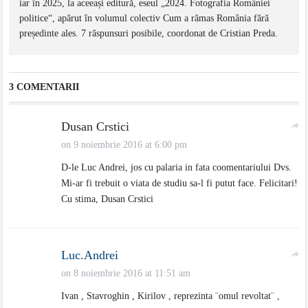
iar în 2025, la aceeași editură, eseul „2024. Fotografia României
politice“, apărut în volumul colectiv Cum a rămas România fără
președinte ales. 7 răspunsuri posibile, coordonat de Cristian Preda.
3 COMENTARII
Dusan Crstici
on 9 noiembrie 2016 at 6:00 pm
D-le Luc Andrei, jos cu palaria in fata coomentariului Dvs.
Mi-ar fi trebuit o viata de studiu sa-l fi putut face. Felicitari!
Cu stima, Dusan Crstici
Luc.Andrei
on 8 noiembrie 2016 at 11:51 am
Ivan , Stavroghin , Kirilov , reprezinta ¨omul revoltat¨ ,