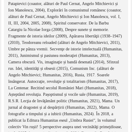
Patapievici (coautor, alături de Paul Cernat, Angelo Mitchievici și
Ion Manolescu, 2004), Explorări în comunismul românesc (coautor,
alături de Paul Cernat, Angelo Mitchievici și Ion Manolescu, vol. I,
II, III, 2004, 2005, 2008), Spiritul conservator. De la Barbu
Catargiu la Nicolae Iorga (2008), Despre sunete și memorie.
Fragmente de istoria ideilor (2009), Apărarea libertăţii (1938–1947)
(2010), Teodoreanu reloaded (alături de Angelo Mitchievici, 2011),
Umbre pe pânza vremii. Secvenţe de istorie intelectuală (Humanitas,
2011), Junimismul și pasiunea moderaţiei (Humanitas, 2013),
Camera obscură. Vis, imaginaţie și bandă desenată (2014), Sfinxul
rus. Idei, identităţi și obsesii (2015), Comunism Inc. (alături de
Angelo Mitchievici; Humanitas, 2016), Rusia, 1917. Soarele
însângerat. Autocraţie, revoluţie și totalitarism (Humanitas, 2017),
La Centenar. Recitind secolul României Mari (Humanitas, 2018),
Așteptând revoluţia. Pașoptismul și vocile sale (Humanitas, 2019),
R.S.R. Lecţia de învăţământ politic (Humanitas, 2021), Mama. Un
jurnal al dragostei și al despărțirii (Humanitas, 2022), Mama. O
fotografie a timpului și a iubirii (Humanitas, 2024). În 2018, a
publicat la Editura Humanitas eseul „Umbra Rusiei“, în volumul
colectiv Vin rușii! 5 perspective asupra unei vecinătăţi primejdioase,