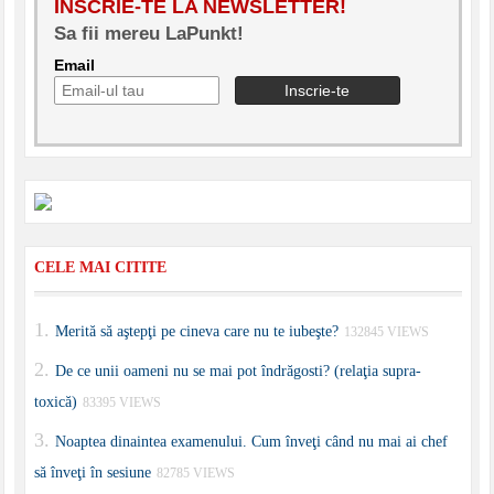
INSCRIE-TE LA NEWSLETTER!
Sa fii mereu LaPunkt!
Email
CELE MAI CITITE
Merită să aştepţi pe cineva care nu te iubeşte?
132845 VIEWS
De ce unii oameni nu se mai pot îndrăgosti? (relaţia supra-
toxică)
83395 VIEWS
Noaptea dinaintea examenului. Cum înveţi când nu mai ai chef
să înveţi în sesiune
82785 VIEWS