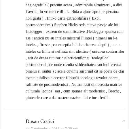
hagiografiile ( precum aceea , admirabila altminteri , a dlui
Lavric , in vreme ce dl . L. Boia a ajuns aproape persona
non grata ) . Intr-o carte extraordinara ( Expl.
postmodernism ) Stephen Hicks reda citeva pasaje ale lui
Heidegger , extrem de semnificative .Heidegger spunea cam
asa : anticii nu au inteles misterul Fiintei ( nimeni nu l-a
inteles , fireste , cu exceptia lui si a citorva adepti ) , nu au
inteles ca fiinta si nefiinta sint identice ( uniunea contrariilor
, atit de draga tuturor dialecticienilor si ¨teologilor¨
postmoderni , de unde rezulta si identitatea sau indiferenta
binelui si raului ) ; acele cuvinte surprind cit se poate de clar
esenta nihilista a acestor filosofii-ideologii revolutionare ,
rafinate de postmodernisti . Nu am iesit din aceasta matrice
culturala ¨gotica¨ sau , cum spunea alt modernist , Brecht ,
pintecele care a dat nastere nazismului e inca fertil .
Dusan Crstici
on 7 noiembrie 2016 at 7:20 pm