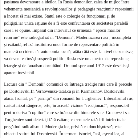
pasiunea devoratoare a ideilor. În Rusia demonilor, calea de mijloc între
vehemenţa mesianică a revoluţionarilor şi pedagogia reacţiunii/ represiunii
a încetat să mai existe. Statul este o colecţie de funcţionari şi de
poliţişti,iar unica raţiune de a fi este confruntarea cu societatea paralelă
care i se opune. Impasul din intervalul ce urmează “ epocii marilor
reforme” este radiografiat în “Demonii”. Modernizarea rusă , incompletă
şi ezitantă,refuză instituirea unor forme de reprezentare politică în
manieră occidentală: autonomia locală, atâta câtă este, la nivel de zemtsve,
va deveni ea însăşi suspectă politic. Rusia este un amestec de represiune,
letargie şi de fanatism dormitând. Drumul spre anul 1917 este deschis şi
aparent inevitabil.
Lectura din “ Demonii” comunică cu întreaga tradiţie rusă care îl precede
pe Dostoievski.În Verhovenski-tatăl,ca şi în Karmazinov, Dostoievski
atacă, frontal, pe “ părinţii” din romanul lui Turgheniev. Liberalismul rus,
caricaturizat sângeros, este, în această viziune “reacţionară”, responsabil
pentru deriva “copiilor” care se hrănesc din himerele sale. Granovski sau
Turgheniev sunt detestaţi fără ezitare, ca semnele ratăcirii intelectuale
pregătind radicalismul. Moderaţia lor, privită ca donchişotescă, este
obiectul satirei lui Dostoievski. În termeni istorici, însă, eşecul lor, al