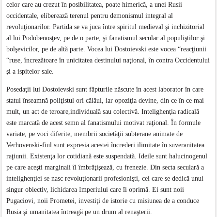
celor care au crezut în posibilitatea, poate himerică, a unei Rusii
occidentale, eliberează terenul pentru demonismul integral al
revoluţionarilor. Partida se va juca între spiritul medieval şi inchizitorial
al lui Podobenosţev, pe de o parte, şi fanatismul secular al populiştilor şi
bolşevicilor, pe de altă parte. Vocea lui Dostoievski este vocea “reacţiunii
“ruse, încrezătoare în unicitatea destinului naţional, în contra Occidentului
şi a ispitelor sale.
Posedaţii lui Dostoievski sunt făpturile născute în acest laborator în care
statul înseamnă poliţistul ori călăul, iar opoziţia devine, din ce în ce mai
mult, un act de teroare,individuală sau colectivă. Intelighenţia radicală
este marcată de acest semn al fanatismului motivat raţional. În formule
variate, pe voci diferite, membrii societăţii subterane animate de
Verhovenski-fiul sunt expresia acestei încrederi ilimitate în suveranitatea
raţiunii. Existenţa lor cotidiană este suspendată. Ideile sunt halucinogenul
pe care aceşti marginali îl îmbrăţişează, cu frenezie. Din secta seculară a
intelighenţiei se nasc revoluţionarii profesionişti, cei care se dedică unui
singur obiectiv, lichidarea Imperiului care îi oprimă. Ei sunt noii
Pugaciovi, noii Prometei, investiţi de istorie cu misiunea de a conduce
Rusia şi umanitatea întreagă pe un drum al renaşterii.