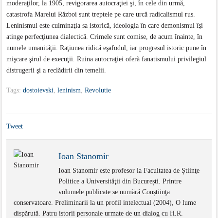
moderaţilor, la 1905, revigorarea autocraţiei şi, în cele din urmă,
catastrofa Marelui Război sunt treptele pe care urcă radicalismul rus.
Leninismul este culminaţia sa istorică, ideologia în care demonismul îşi
atinge perfecţiunea dialectică. Crimele sunt comise, de acum înainte, în
numele umanităţii. Raţiunea ridică eşafodul, iar progresul istoric pune în
mişcare şirul de execuţii. Ruina autocraţiei oferă fanatismului privilegiul
distrugerii şi a reclădirii din temelii.
Tags:
dostoievski
,
leninism
,
Revolutie
Tweet
Ioan Stanomir
Ioan Stanomir este profesor la Facultatea de Știinţe
Politice a Universităţii din București. Printre
volumele publicate se numără Conștiinţa
conservatoare. Preliminarii la un profil intelectual (2004), O lume
dispărută. Patru istorii personale urmate de un dialog cu H.R.