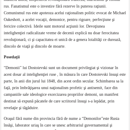
rus. Fanatismul este o investire fără rezerve în puterea raţiunii.
Comunismul rus este apoteoza acelui raţionalism politic evocat de Michael
Oakeshott, a acelei vocaţii, demonice, pentru rigoare, perfecţiune şi
fericire colectivă. Ideile sunt motorul acţiunii lor. Devoţiunea
intelighenţiei radicalizate vreme de decenii explică nu doar ferocitatea
revoluţionară, ci şi capacitatea ei unică de a genera loialităţi ce durează,
dincolo de viaţă şi dincolo de moarte.
Posedaţii
“Demonii” lui Dostoievski sunt un document privilegiat şi vizionar în
acest dosar al intelighenţiei ruse , în măsura în care Dostoievski însuşi este
parte, în anii din jurul lui 1848, din acest ordin secular. Schimbarea sa la
faţă, prin îmbrăţişarea unui naţionalism profetic şi antisemit, face din
campaniile sale ideologice exorcizarea propriilor demoni, un manifest
destinat să expună păcatele de care scriitorul însuşi s-a lepădat, prin
revelaţie şi tăgăduire.
Oraşul fără nume din provincia fără de nume a “Demonilor”este Rusia
însăşi, laborator uriaş în care se unesc arbitrariul guvernamental şi