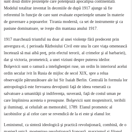
sunt două dintre prezenţele care potenţează apocalipsa continentală.
Modelul totalitar inventat în deceniile de după 1917 ajunge să fie
referentul în funcţie de care sunt evaluate experienţele umane în materie
de guvernare a popoarelor. Tirania modernă, ca set de instrumente şi ca
pasiune dominatoare, se iveşte din mantaua anului 1917.
1917 marchează triumful nu doar al unei violenţe fără predecent prin
anvergura ei, ( perioada Războiului Civil este una în care viaţa omenească
încetează să mai aibă preţ, prin efectul terorii, al crimelor şi al barbariei),
dar şi victoria, prometeică, a unei viziuni despre puterea ideilor.
Bolşevicii sunt o ramură a intelighenţiei ruse, un ordin în interiorul acelui
ordin secular ivit în Rusia de mijloc de secol XIX, spre a relua
observaţiile pătrunzătoare ale lui Sir Isaiah Berlin. Centrală în formula lor
antropologică este fervoarea devoţiunii faţă de ideea venerată ca
salvatoare a umanităţii şi indiferenţa, suverană, faţă de costul uman pe
care împlinirea acesteia o presupune. Bolşevicii sunt moştenitorii, teribili
şi iluminaţi, ai celuilalt an memorabil, 1789. Elanul prometeic al
iacobinilor şi al celor care se revendică de la ei este şi elanul lor.
Leninismul, ca sinteză ideologică şi practică revoluţionară, combină, de o
manieră unică, moştenirea revoluţionară franceză, marxismul şi filonul