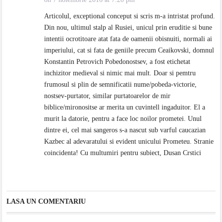
Articolul, exceptional conceput si scris m-a intristat profund.
Din nou, ultimul stalp al Rusiei, unicul prin eruditie si bune
intentii ocrotitoare atat fata de oamenii obisnuiti, normali ai
imperiului, cat si fata de geniile precum Ceaikovski, domnul
Konstantin Petrovich Pobedonostsev, a fost etichetat
inchizitor medieval si nimic mai mult. Doar si pemtru
frumosul si plin de semnificatii nume/pobeda-victorie,
nostsev-purtator, similar purtatoarelor de mir
biblice/mironositse ar merita un cuvintell ingaduitor. El a
murit la datorie, pentru a face loc noilor prometei. Unul
dintre ei, cel mai sangeros s-a nascut sub varful caucazian
Kazbec al adevaratului si evident unicului Prometeu. Stranie
coincidenta! Cu multumiri pentru subiect, Dusan Crstici
LASA UN COMENTARIU