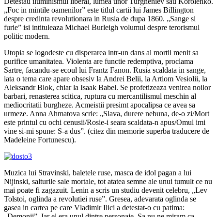
Detestau iluminismul liberal, lumea unor Turgheniev sau Korolenko.
„Foc in mintile oamenilor” este titlul cartii lui James Billington
despre credinta revolutionara in Rusia de dupa 1860. „Sange si
furie” isi intituleaza Michael Burleigh volumul despre terorismul
politic modern.
Utopia se logodeste cu disperarea intr-un dans al mortii menit sa
purifice umanitatea. Violenta are functie redemptiva, proclama
Sartre, facandu-se ecoul lui Frantz Fanon. Rusia scaldata in sange,
iata o tema care apare obsesiv la Andrei Belii, la Artiom Vesiolii, la
Aleksandr Blok, chiar la Isaak Babel. Se profetizeaza venirea noilor
barbari, renasterea scitica, ruptura cu mercantilismul meschin al
mediocritatii burgheze. Acmeistii presimt apocalipsa ce avea sa
urmeze. Anna Ahmatova scrie: „Slava, durere nebuna, de-o zi/Mort
este printul cu ochi cenusii/Rosie-i seara scaldata-n apus/Omul imi
vine si-mi spune: S-a dus”. (citez din memorie superba traducere de
Madeleine Fortunescu).
Muzica lui Stravinski, baletele ruse, masca de idol pagan a lui
Nijinski, salturile sale mortale, tot atatea semne ale unui tumult ce nu
mai poate fi zagazuit. Lenin a scris un studiu devenit celebru, „Lev
Tolstoi, oglinda a revolutiei ruse”. Gresea, adevarata oglinda se
gasea in cartea pe care Vladimir Ilici a detestat-o cu patima:
„Demonii”. Iar el era unul dintre personaje. Sa nu ne miram ca