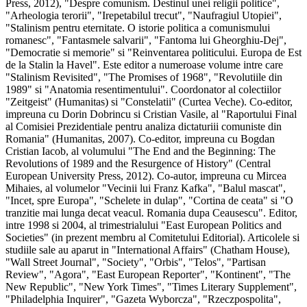
Press, 2012), "Despre comunism. Destinul unei religii politice",
"Arheologia terorii", "Irepetabilul trecut", "Naufragiul Utopiei",
"Stalinism pentru eternitate. O istorie politica a comunismului
romanesc", "Fantasmele salvarii", "Fantoma lui Gheorghiu-Dej",
"Democratie si memorie" si "Reinventarea politicului. Europa de Est
de la Stalin la Havel". Este editor a numeroase volume intre care
"Stalinism Revisited", "The Promises of 1968", "Revolutiile din
1989" si "Anatomia resentimentului". Coordonator al colectiilor
"Zeitgeist" (Humanitas) si "Constelatii" (Curtea Veche). Co-editor,
impreuna cu Dorin Dobrincu si Cristian Vasile, al "Raportului Final
al Comisiei Prezidentiale pentru analiza dictaturiii comuniste din
Romania" (Humanitas, 2007). Co-editor, impreuna cu Bogdan
Cristian Iacob, al volumului "The End and the Beginning: The
Revolutions of 1989 and the Resurgence of History" (Central
European University Press, 2012). Co-autor, impreuna cu Mircea
Mihaies, al volumelor "Vecinii lui Franz Kafka", "Balul mascat",
"Incet, spre Europa", "Schelete in dulap", "Cortina de ceata" si "O
tranzitie mai lunga decat veacul. Romania dupa Ceausescu". Editor,
intre 1998 si 2004, al trimestrialului "East European Politics and
Societies" (in prezent membru al Comitetului Editorial). Articolele si
studiile sale au aparut in "International Affairs" (Chatham House),
"Wall Street Journal", "Society", "Orbis", "Telos", "Partisan
Review", "Agora", "East European Reporter", "Kontinent", "The
New Republic", "New York Times", "Times Literary Supplement",
"Philadelphia Inquirer", "Gazeta Wyborcza", "Rzeczpospolita",