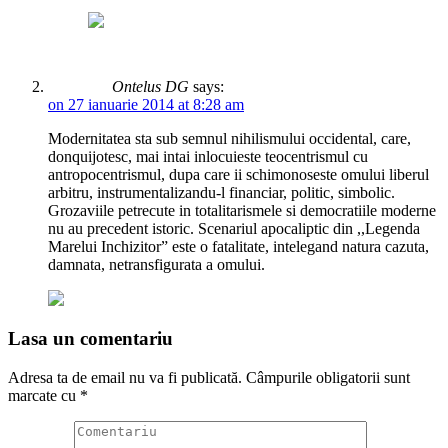
Ontelus DG
says:
on 27 ianuarie 2014 at 8:28 am
Modernitatea sta sub semnul nihilismului occidental, care,
donquijotesc, mai intai inlocuieste teocentrismul cu
antropocentrismul, dupa care ii schimonoseste omului liberul
arbitru, instrumentalizandu-l financiar, politic, simbolic.
Grozaviile petrecute in totalitarismele si democratiile moderne
nu au precedent istoric. Scenariul apocaliptic din ,,Legenda
Marelui Inchizitor” este o fatalitate, intelegand natura cazuta,
damnata, netransfigurata a omului.
Lasa un comentariu
Adresa ta de email nu va fi publicată.
Câmpurile obligatorii sunt
marcate cu
*