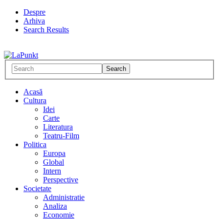
Despre
Arhiva
Search Results
Acasă
Cultura
Idei
Carte
Literatura
Teatru-Film
Politica
Europa
Global
Intern
Perspective
Societate
Administratie
Analiza
Economie