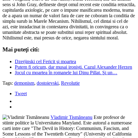
sens si John Gray, defineste drept omul recent este conditia retractila,
capitularda axiologic, pe care o impune masificarea moderna, teama
de a apara un numar de valori fara de care ne coboram la conditia de
simplu surub in Marele Mecanism. Nihilismul, cel dintai si cel de
azi, este inradacinat in contestarea divinitatii, in convingerea ca o
umanitate abstracta se poate substitui unui reper spiritual absolut.
Nihilismul este, mai presus de orice, negarea simtului moral.
Mai puteţi citi:
Dzerjinski cel Fericit şi moartea
Putem fi oricum, dar musai ironiști. Cazul Alexander Herzen
Jocul cu moartea în romanele lui Dinu Pillat. Şi un…
Tags:
demonism
,
dostoievski
,
Revolutie
Tweet
Vladimir Tismăneanu
Este profesor de
stiinte politice la Universitatea Maryland. Este autorul a numeroase
carti intre care "The Devil in History: Communism, Fascism, and
Some Lessons of the Twentieth Century" (University of California