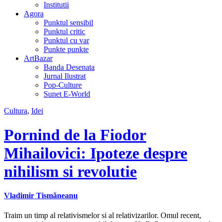
Institutii
Agora
Punktul sensibil
Punktul critic
Punktul cu var
Punkte punkte
ArtBazar
Banda Desenata
Jurnal Ilustrat
Pop-Culture
Sunet E-World
Cultura
,
Idei
Pornind de la Fiodor
Mihailovici: Ipoteze despre
nihilism si revolutie
Vladimir Tismăneanu
Traim un timp al relativismelor si al relativizarilor. Omul recent,