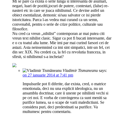
Mi se pare ca exista o serie lunga si interesanta de asumari,
negari, luari de pozitii,jocuri de putere, contestari, (false) re-
nasteri etc in care se joaca nihilismul. Ce devine astfel un
obiect esentializat, demonic si/sau salvator ce isi pierde
istoricitatea. Parca l-as vedea mai curand ca un semn,
convenabil, pentru o serie de crize politice, culturale sau
filosofice.
Nu cred ca vreun „nihilist” contemporan ar mai putea citi
vreun text nihilist clasic. Sigur ca pot fi bucati interesante, dar
e o cu toatul alta lume. Mie imi par mai curind farsori cei de
astazi. Asta neinsemnind ca imi sint simpatici, intr-un fel, cei
din sec XIX. Nu credeti ca, la fel cu revolutia franceza, in
sfirsit, si nihilismul s-a incheiat?
Vladimir Tismaneanu
says:
on 27 ianuarie 2014 at 7:41 pm
Impulsurile pot fi diferite, dar exista, cred, o matrice
emotionala, deci nu una explicit ideologica, nu un
ansamblu doctrinar, care ii uneste pe nihilistii vechi si
pe cei noi. E vorba de convingerea ca sunt meniti sa
purifice lumea, sa o scape de varii maledictiuni. Se
considera puri, deci predestinati sa purifice. Va
multumesc pentru comentariu.