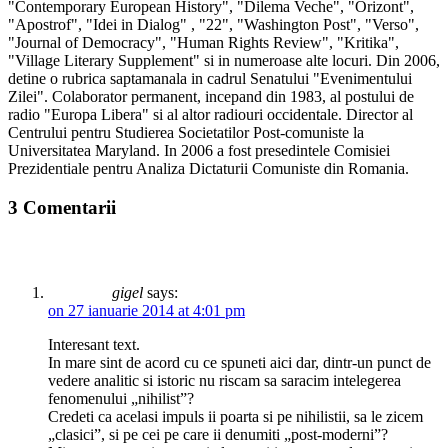
"Contemporary European History", "Dilema Veche", "Orizont",
"Apostrof", "Idei in Dialog" , "22", "Washington Post", "Verso",
"Journal of Democracy", "Human Rights Review", "Kritika",
"Village Literary Supplement" si in numeroase alte locuri. Din 2006,
detine o rubrica saptamanala in cadrul Senatului "Evenimentului
Zilei". Colaborator permanent, incepand din 1983, al postului de
radio "Europa Libera" si al altor radiouri occidentale. Director al
Centrului pentru Studierea Societatilor Post-comuniste la
Universitatea Maryland. In 2006 a fost presedintele Comisiei
Prezidentiale pentru Analiza Dictaturii Comuniste din Romania.
3 Comentarii
gigel
says:
on 27 ianuarie 2014 at 4:01 pm
Interesant text.
In mare sint de acord cu ce spuneti aici dar, dintr-un punct de
vedere analitic si istoric nu riscam sa saracim intelegerea
fenomenului „nihilist”?
Credeti ca acelasi impuls ii poarta si pe nihilistii, sa le zicem
„clasici”, si pe cei pe care ii denumiti „post-moderni”?