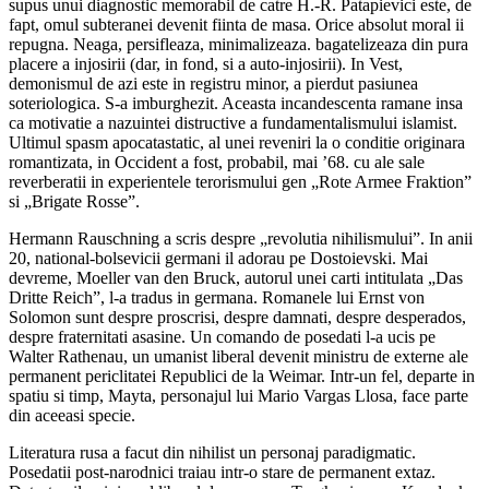
supus unui diagnostic memorabil de catre H.-R. Patapievici este, de
fapt, omul subteranei devenit fiinta de masa. Orice absolut moral ii
repugna. Neaga, persifleaza, minimalizeaza. bagatelizeaza din pura
placere a injosirii (dar, in fond, si a auto-injosirii). In Vest,
demonismul de azi este in registru minor, a pierdut pasiunea
soteriologica. S-a imburghezit. Aceasta incandescenta ramane insa
ca motivatie a nazuintei distructive a fundamentalismului islamist.
Ultimul spasm apocatastatic, al unei reveniri la o conditie originara
romantizata, in Occident a fost, probabil, mai ’68. cu ale sale
reverberatii in experientele terorismului gen „Rote Armee Fraktion”
si „Brigate Rosse”.
Hermann Rauschning a scris despre „revolutia nihilismului”. In anii
20, national-bolsevicii germani il adorau pe Dostoievski. Mai
devreme, Moeller van den Bruck, autorul unei carti intitulata „Das
Dritte Reich”, l-a tradus in germana. Romanele lui Ernst von
Solomon sunt despre proscrisi, despre damnati, despre desperados,
despre fraternitati asasine. Un comando de posedati l-a ucis pe
Walter Rathenau, un umanist liberal devenit ministru de externe ale
permanent periclitatei Republici de la Weimar. Intr-un fel, departe in
spatiu si timp, Mayta, personajul lui Mario Vargas Llosa, face parte
din aceeasi specie.
Literatura rusa a facut din nihilist un personaj paradigmatic.
Posedatii post-narodnici traiau intr-o stare de permanent extaz.