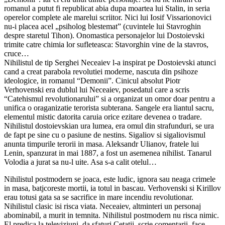
romanul a putut fi republicat abia dupa moartea lui Stalin, in seria
operelor complete ale marelui scriitor. Nici lui Iosif Vissarionovici
nu-i placea acel „psiholog blestemat” (cuvintele lui Stavroghin
despre staretul Tihon). Onomastica personajelor lui Dostoievski
trimite catre chimia lor sufleteasca: Stavorghin vine de la stavros,
cruce…
Nihilistul de tip Serghei Neceaiev l-a inspirat pe Dostoievski atunci
cand a creat parabola revolutiei moderne, nascuta din psihoze
ideologice, in romanul “Demonii”. Cinicul absolut Piotr
Verhovenski era dublul lui Neceaiev, posedatul care a scris
“Catehismul revolutionarului” si a organizat un omor doar pentru a
unifica o oraganizatie terorista subterana. Sangele era liantul sacru,
elementul mistic datorita caruia orice ezitare devenea o tradare.
Nihilistul dostoievskian ura lumea, era omul din strafunduri, se ura
de fapt pe sine cu o pasiune de nestins. Sigaliov si sigaliovismul
anunta timpurile terorii in masa. Aleksandr Ulianov, fratele lui
Lenin, spanzurat in mai 1887, a fost un asemenea nihilist. Tanarul
Volodia a jurat sa nu-l uite. Asa s-a calit otelul…
Nihilistul postmodern se joaca, este ludic, ignora sau neaga crimele
in masa, batjcoreste mortii, ia totul in bascau. Verhovenski si Kirillov
erau totusi gata sa se sacrifice in mare incendiu revolutionar.
Nihilistul clasic isi risca viata. Neceaiev, altminteri un personaj
abominabil, a murit in temnita. Nihilistul postmodern nu risca nimic.
El predica la televiziuni, da sfaturi Cetatii, scrie comentarii, face