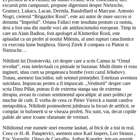
excursii prin campusuri, propune digresiuni despre Nietzsche,
Gramsci, Lukacs, Lacan, Derrida, Baudrillard si Marcuse. Antonio
Negri, creierul “Brigazilor Rosii”, este azi autor de mare succes si
denunta “Imperiul”. Oriana Fallaci este insultata postum ca rasista,
desi a fost una din marile voci ale antifascismului european. Timp in
care un Alain Badiou, fost apologet al Khmerilor Rosii, este
aplaudat ca un profet al noului Mileniu, al unei rupturi cataclismice
cu execrata lume burgheza. Slavoj Zizek il compara cu Platon si
Nietzsche…
Nihilistii lui Dostoievski, cei despre care a scris Camus in “Omul
revoltat”, erau intelectuali cu pistoale in buzunar. Multi dintre ei erau
ingineri, stiau cum sa pregateasca bombe (vezi cazul Jeliabov).
Traiau, asemeni fascistilor, sub semnul primejdiei. Estetizau aventura
suicidara. Impuscau pentru a fi impuscati. „Vestitorii” despre care
scria Dinu Pillat, puteau fi de extrema stanga sau de extrema
dreapta, aveau in comun sentimentul apocalitpic al unei politici pe
muchie de cutit. E vorba de ceea ce Pieter Viereck a numit candva
metapolitica. Nihilistii postmoderni jubileaza la focuri de artificii, se
complac in bufonerii si se viseaza profeti. Nu sunt, vai, decat copiile
palide ale unor icoane sfaramate de vremuri.
Nihilismul este numele unei enorme lasitati, al fricii de a trai in real.
Ceea ce H.-R. Patapievici, asemeni unor Karl Jaspers, Leo Strauss ,
Eric Voegelin, Olavo de Carvalho, Arthur Koestler, intr-un anumit