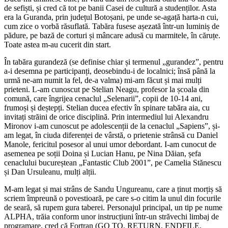
de sefiști, și cred că tot pe banii Casei de cultură a studenților. Asta
era la Guranda, prin județul Botoșani, pe unde se-agață harta-n cui,
cum zice o vorbă răsuflată. Tabăra fusese așezată într-un luminiș de
pădure, pe bază de corturi și mâncare adusă cu marmitele, în căruțe.
Toate astea m-au cucerit din start.
În tabăra gurandeză (se definise chiar și termenul „gurandez”, pentru
a-i desemna pe participanți, deosebindu-i de localnici; însă până la
urmă ne-am numit la fel, de-a valma) mi-am făcut și mai mulți
prieteni. L-am cunoscut pe Stelian Neagu, profesor la școala din
comună, care îngrijea cenaclul „Selenarii”, copii de 10-14 ani,
frumoși și deștepți. Stelian ducea efectiv în spinare tabăra aia, cu
invitați străini de orice disciplină. Prin intermediul lui Alexandru
Mironov i-am cunoscut pe adolescenții de la cenaclul „Sapiens”, și-
am legat, în ciuda diferenței de vârstă, o prietenie strânsă cu Daniel
Manole, fericitul posesor al unui umor debordant. I-am cunocut de
asemenea pe soții Doina și Lucian Hanu, pe Nina Dăian, șefa
cenaclului bucureștean „Fantastic Club 2001”, pe Camelia Stănescu
și Dan Ursuleanu, mulți alții.
M-am legat și mai strâns de Sandu Ungureanu, care a ținut morțiș să
scriem împreună o povestioară, pe care s-o citim la unul din focurile
de seară, să rupem gura taberei. Personajul principal, un tip pe nume
ALPHA, trăia conform unor instrucțiuni într-un străvechi limbaj de
programare, cred că Fortran (GO TO, RETURN, ENDFILE,