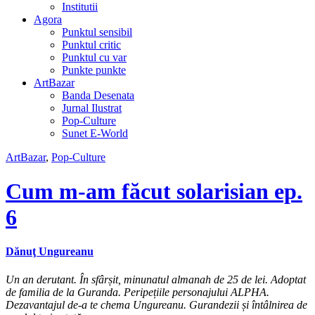
Institutii
Agora
Punktul sensibil
Punktul critic
Punktul cu var
Punkte punkte
ArtBazar
Banda Desenata
Jurnal Ilustrat
Pop-Culture
Sunet E-World
ArtBazar
,
Pop-Culture
Cum m-am făcut solarisian ep.
6
Dănuţ Ungureanu
Un an derutant. În sfârșit, minunatul almanah de 25 de lei. Adoptat
de familia de la Guranda. Peripețiile personajului ALPHA.
Dezavantajul de-a te chema Ungureanu. Gurandezii și întâlnirea de