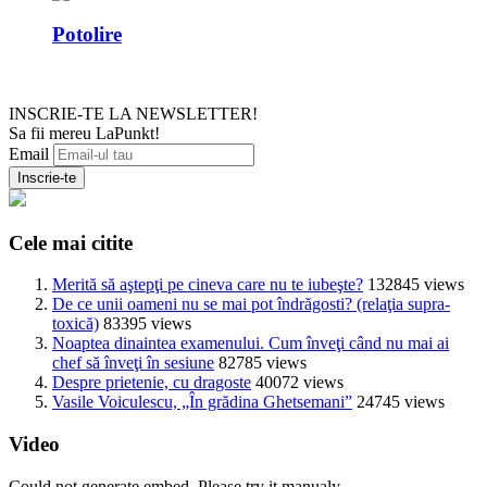
Potolire
INSCRIE-TE LA NEWSLETTER!
Sa fii mereu LaPunkt!
Email
Cele mai citite
Merită să aştepţi pe cineva care nu te iubeşte?
132845 views
De ce unii oameni nu se mai pot îndrăgosti? (relaţia supra-
toxică)
83395 views
Noaptea dinaintea examenului. Cum înveţi când nu mai ai
chef să înveţi în sesiune
82785 views
Despre prietenie, cu dragoste
40072 views
Vasile Voiculescu, „În grădina Ghetsemani”
24745 views
Video
Could not generate embed. Please try it manualy.