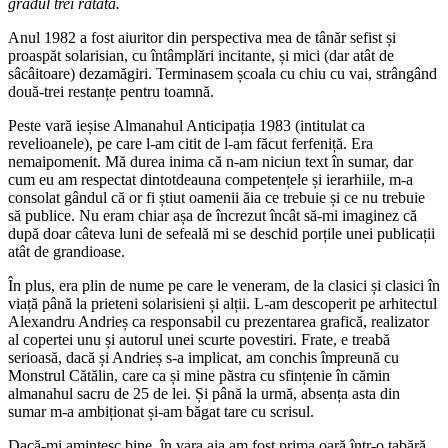
gradul trei ratată.
Anul 1982 a fost aiuritor din perspectiva mea de tânăr sefist și
proaspăt solarisian, cu întâmplări incitante, și mici (dar atât de
sâcâitoare) dezamăgiri. Terminasem școala cu chiu cu vai, strângând
două-trei restanțe pentru toamnă.
Peste vară ieșise Almanahul Anticipația 1983 (intitulat ca
revelioanele), pe care l-am citit de l-am făcut ferfeniță. Era
nemaipomenit. Mă durea inima că n-am niciun text în sumar, dar
cum eu am respectat dintotdeauna competențele și ierarhiile, m-a
consolat gândul că or fi știut oamenii ăia ce trebuie și ce nu trebuie
să publice. Nu eram chiar așa de încrezut încât să-mi imaginez că
după doar câteva luni de sefeală mi se deschid porțile unei publicații
atât de grandioase.
În plus, era plin de nume pe care le veneram, de la clasici și clasici în
viață până la prieteni solarisieni și alții. L-am descoperit pe arhitectul
Alexandru Andrieș ca responsabil cu prezentarea grafică, realizator
al copertei unu și autorul unei scurte povestiri. Frate, e treabă
serioasă, dacă și Andrieș s-a implicat, am conchis împreună cu
Monstrul Cătălin, care ca și mine păstra cu sfințenie în cămin
almanahul sacru de 25 de lei. Și până la urmă, absența asta din
sumar m-a ambiționat și-am băgat tare cu scrisul.
Dacă-mi amintesc bine, în vara aia am fost prima oară într-o tabără