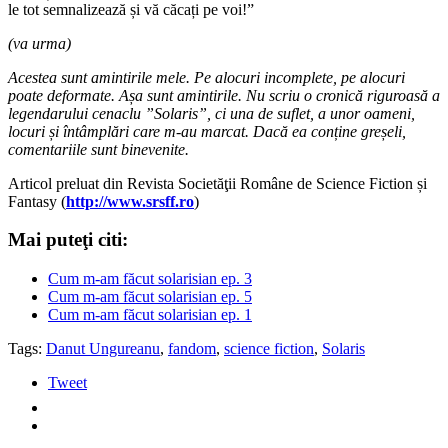
le tot semnalizează și vă căcați pe voi!”
(va urma)
Acestea sunt amintirile mele. Pe alocuri incomplete, pe alocuri
poate deformate. Așa sunt amintirile. Nu scriu o cronică riguroasă a
legendarului cenaclu ”Solaris”, ci una de suflet, a unor oameni,
locuri și întâmplări care m-au marcat. Dacă ea conține greșeli,
comentariile sunt binevenite.
Articol preluat din Revista Societăţii Române de Science Fiction și
Fantasy (
http://www.srsff.ro
)
Mai puteţi citi:
Cum m-am făcut solarisian ep. 3
Cum m-am făcut solarisian ep. 5
Cum m-am făcut solarisian ep. 1
Tags:
Danut Ungureanu
,
fandom
,
science fiction
,
Solaris
Tweet