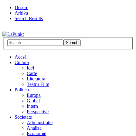
Despre
Arhiva
Search Results
Acasă
Cultura
Idei
Carte
Literatura
Teatru-Film
Politica
Europa
Global
Intern
Perspective
Societate
Administratie
Analiza
Economie