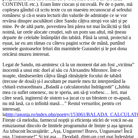
CONTINUE etc.). Eram între ciocan și nicovală. Pe de o parte, mă
copleșea gândul că scriu texte cu un maestru recunoscut al sefeului
românesc și că-n seara lecturii din valurile de admirație ce se vor
revărsa dinspre ascultători către Sandu câțiva stropi vor sări și pe
mine. Pe de altă parte, povestirea îmi părea tot mai încâlcită și fără
noimă, iar orele alocate creației, sub un pom sau altul, mă țineau
departe de celelalte întâmplări din tabără. Până la urmă, proiectul a
eșuat, iar eu am rămas cu câteva pagini scrise de mână, purtând
semnele gustoaselor feluri din marmitele Gurandei și le pot dona
oricărui muzeu interesat.
Legat de Sandu, mi-amintesc că la un moment dat am fost „victima”
inocentă a unui mic duel al său cu Alexandru Mironov. Într-o
noapte, rămăseserăm câțiva lângă rămășițele focului de tabără
(trecuse de două) și-l ascultam pe marele meu tiz interpretând la
chitară extraordinara „Baladă a calculatorului îndrăgostit” („Iubita
mea cu suflet omenesc, nu te speria, am să-ţi vorbesc… Ieri, mai
către seară, inginerul de sistem s-a jucat cu un blestem ce m-apasă,
nu mă lasă, ca o infinită masă…” Restul versurilor, pentru cei
interesați,
la
http://agonia.ro/index.php/poetry/153061/BALADA_CA
Firește că melodia, farmecul nopții și eficiența sticlei de votcă ne-au
entuziasmat dincolo de limitele programului de liniște și așa ignorat.
Au izbucnit încurajările: „Așa, Ungurene! Bravo, Ungureane! Încă
una, Ungureane!” Și tot așa… Deodată, dintr-un cort mai îndepărtat