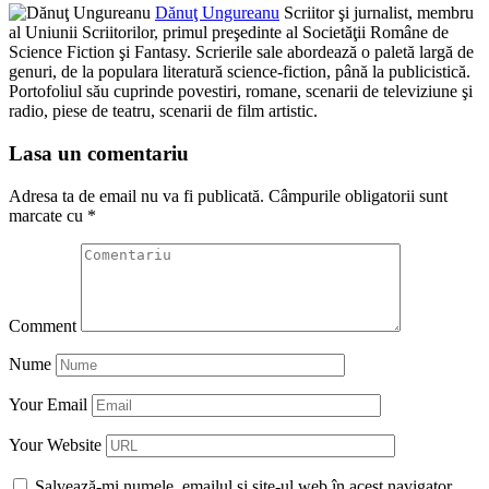
Dănuţ Ungureanu
Scriitor şi jurnalist, membru
al Uniunii Scriitorilor, primul preşedinte al Societăţii Române de
Science Fiction şi Fantasy. Scrierile sale abordează o paletă largă de
genuri, de la populara literatură science-fiction, până la publicistică.
Portofoliul său cuprinde povestiri, romane, scenarii de televiziune şi
radio, piese de teatru, scenarii de film artistic.
Lasa un comentariu
Adresa ta de email nu va fi publicată.
Câmpurile obligatorii sunt
marcate cu
*
Comment
Nume
Your Email
Your Website
Salvează-mi numele, emailul și site-ul web în acest navigator