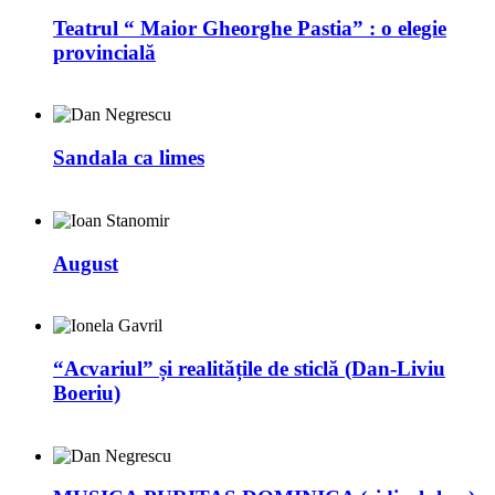
Teatrul “ Maior Gheorghe Pastia” : o elegie
provincială
Sandala ca limes
August
“Acvariul” și realitățile de sticlă (Dan-Liviu
Boeriu)