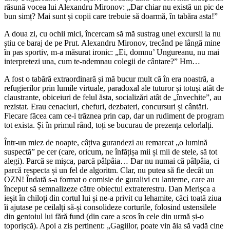
răsună vocea lui Alexandru Mironov: „Dar chiar nu există un pic de
bun simț? Mai sunt și copii care trebuie să doarmă, în tabăra asta!”
A doua zi, cu ochii mici, încercam să mă sustrag unei excursii la nu
știu ce baraj de pe Prut. Alexandru Mironov, trecând pe lângă mine
în pas sportiv, m-a măsurat ironic: „Ei, domnu’ Ungureanu, nu mai
interpretezi una, cum te-ndemnau colegii de cântare?” Hm…
A fost o tabără extraordinară și mă bucur mult că în era noastră, a
refugierilor prin lumile virtuale, paradoxal ale tuturor și totuși atât de
claustrante, obiceiuri de felul ăsta, socializări atât de „învechite”, au
rezistat. Erau cenacluri, chefuri, dezbateri, concursuri și cântări.
Fiecare făcea cam ce-i trăznea prin cap, dar un rudiment de program
tot exista. Și în primul rând, toți se bucurau de prezența celorlalți.
Într-un miez de noapte, câțiva gurandezi au remarcat „o lumină
suspectă” pe cer (care, oricum, ne înfățișa mii și mii de stele, să tot
alegi). Parcă se mișca, parcă pâlpâia… Dar nu numai că pâlpâia, ci
parcă respecta și un fel de algoritm. Clar, nu putea să fie decât un
OZN! Îndată s-a format o comisie de guralivi cu lanterne, care au
început să semnalizeze către obiectul extraterestru. Dan Merișca a
ieșit în chiloți din cortul lui și ne-a privit cu lehamite, căci toată ziua
îi ajutase pe ceilalți să-și consolideze corturile, folosind ustensilele
din gentoiul lui fără fund (din care a scos în cele din urmă și-o
toporișcă). Apoi a zis pertinent: „Gagiilor, poate vin ăia să vadă cine