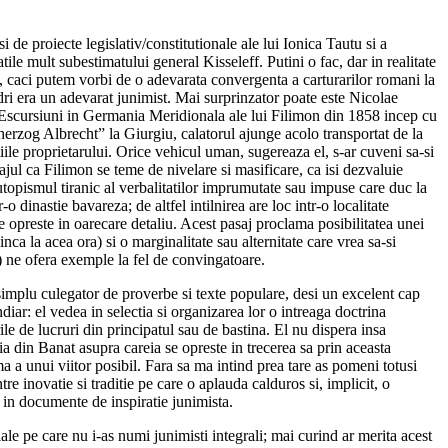
i de proiecte legislativ/constitutionale ale lui Ionica Tautu si a
ile mult subestimatului general Kisseleff. Putini o fac, dar in realitate
i, caci putem vorbi de o adevarata convergenta a carturarilor romani la
dri era un adevarat junimist. Mai surprinzator poate este Nicolae
 Escursiuni in Germania Meridionala ale lui Filimon din 1858 incep cu
erzog Albrecht” la Giurgiu, calatorul ajunge acolo transportat de la
iile proprietarului. Orice vehicul uman, sugereaza el, s-ar cuveni sa-si
jul ca Filimon se teme de nivelare si masificare, ca isi dezvaluie
 utopismul tiranic al verbalitatilor imprumutate sau impuse care duc la
-o dinastie bavareza; de altfel intilnirea are loc intr-o localitate
 opreste in oarecare detaliu. Acest pasaj proclama posibilitatea unei
inca la acea ora) si o marginalitate sau alternitate care vrea sa-si
!) ne ofera exemple la fel de convingatoare.
n simplu culegator de proverbe si texte populare, desi un excelent cap
ar: el vedea in selectia si organizarea lor o intreaga doctrina
ile de lucruri din principatul sau de bastina. El nu dispera insa
 din Banat asupra careia se opreste in trecerea sa prin aceasta
a unui viitor posibil. Fara sa ma intind prea tare as pomeni totusi
 inovatie si traditie pe care o aplauda calduros si, implicit, o
e in documente de inspiratie junimista.
ale pe care nu i-as numi junimisti integrali; mai curind ar merita acest