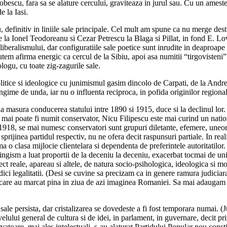
cu, fara sa se alature cercului, graviteaza in jurul sau. Cu un amestec 
e la Iasi.
, definitiv in liniile sale principale. Cel mult am spune ca nu merge dest
 de la Ionel Teodoreanu si Cezar Petrescu la Blaga si Pillat, in fond E. L
a liberalismului, dar configuratiile sale poetice sunt inrudite in deaproa
 putem afirma energic ca cercul de la Sibiu, apoi asa numitii “tirgovisteni
ogu, cu toate zig-zagurile sale.
litice si ideologice cu junimismul gasim dincolo de Carpati, de la An
ngime de unda, iar nu o influenta reciproca, in pofida originilor regiona
a masura conducerea statului intre 1890 si 1915, duce si la declinul lor. S
 mai poate fi numit conservator, Nicu Filipescu este mai curind un natio
a 1918, se mai numesc conservatori sunt grupuri diletante, efemere, uneori
 sprijinea partidul respectiv, nu ne ofera decit raspunsuri partiale. In rea
eama o clasa mijlocie clientelara si dependenta de preferintele autoritatilo
stingism a luat proportii de la deceniu la deceniu, exacerbat tocmai de u
ect reale, apareau si altele, de natura socio-psihologica, ideologica si m
dici legalitatii. (Desi se cuvine sa precizam ca in genere ramura judicia
, care au marcat pina in ziua de azi imaginea Romaniei. Sa mai adaugam si
e persista, dar cristalizarea se dovedeste a fi fost temporara numai. (Ju
velului general de cultura si de idei, in parlament, in guvernare, decit pr
rvatoare, mai ales intelectuali, s-au alaturat Partidului Popular nou cons