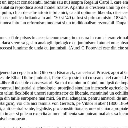
un impact considerabil (admis sau nu) asupra Regelui Carol I, care era 
autat sa reproduca acest model rotativ. Aparitia si cresterea unui tip d
utin, chiar de catre istoricii britanici, ca atit optiunea liberala, cit si
nase politica britanica in anii ’30 si ’40 (a fost si prim-ministru 1834-5
actiunea intre un reformism moderat si un traditionalism rezonabil. Dupa
ne ar fi de prisos in aceasta enumerare, in masura in care ei erau virtua
m ca daca vrem sa gasim analogii tipologice cu junimismul atunci nu e a
aceeasi lungime de unda cu junimistii. (Aurel C Popovici este din cite s
eneral-acceptata a lui Otto von Bismarck, cancelar al Prusiei, apoi al G
 la est de Elba. Dintre junimisti, Petre Carp este mai cu seama cel care s
iberali decit de conservatori. Sa mai reamintim faptul, nu lipsit de impor
rogresul industrial si tehnologic, protejind simultan interesele agricole (s
teluri flexibile si uneori surprinzator de liberale, mentinind un echil
tinga din tarile europene mai mici. Sa mai adaugam, pentru amatorii de
i nostalgica), voi cita aici familia von Gerlach, pe Viktor Huber (180
, anti-centralizante, legaliste, pro-constitutionale, uneori chiar apropia
luteau in aer si puteau exercita anume influenta sau puteau mai ales sa incu
 nivel european.