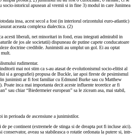
cu socio-istoricul apusean al vremii si in fine 3) modul in care Junimea
odata insa, acest secol a fost (in interiorul orizontului euro-atlantic)
fasurat aceasta complexa dialectica. (2)
a acesti liberali, net minoritari in fond, erau integrati admirabil in
 paturile de jos ale societatii) dispuneau de putine capete conducatoare
muleze doctrine credibile. Junimistii au umplut un gol. Ei au optat
 mult.
alismului rudimentar.
inditorii mai noi stim ca s-au atasat de evolutionismul socio-elitist al
ului si a geografiei) propusa de Buckle, iar apoi fireste de pesimismul
din junimisti ar fi fost familiar cu Edmund Burke sau cu Matthew
. Poate inca mai importanta decit aceste influente teoretice ar fi
ean” sau chiar “Biedermeier european” sa le ziceam asa, mai stabil,
bi in perioada de ascensiune a junimistilor.
ii de pe continent (extremele de stinga si de dreapta pot fi incluse aici).
i conservator, aveau sa stabileasca o rotatie ordonata la putere si, intr-