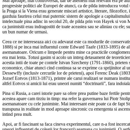
Mai aproape, mai controversat, dar de asemeni mai relevant era pe atu
progresiste politici ale Europei de atunci, ca de pilda introducea votul 
la Praga si la Viena erau generate miscari artistice, literare, filozofic
gazduia faurirea celui mai puternic sistem de apologie a capitalismulu
intelectuale pina adinc in secolul 20, de pilda prin von Hayek si von M
ca junimistii erau indragostiti de toate aceastea sau se aliniau cu ele;
un bun numar de urmasi.
Ceea ce ne intereseaza aici cu adevarat este ca modurile de conservat
1888) si pe inca mai influentul conte Edward Taafe (1833-1895) de altfe
asemanatoare. Oricum e limpede pentru mine ca practicile conglomeratulu
era mai lenta. Totusi gasim si acolo un intreg detasament de teoreticieni
acestia intii de toate pe contele Istvan Szecheny (1791-1860), prieten s
economice, chiar atunci cind continua sa se exprime ca sprijinitor al u
Dessewffy (inclusiv cercurile lor de prieteni), apoi Ferenc Deak (1803
Jozsef Eotvos (1813-1871), printre ale carui realizari se numara institui
altfel Eotvos si amicii lui erau uneori numiti “doctrinarii”, fara indoiala
Pina si Rusia, a carei istorie pare sa ofere prea putine baze fertile p
acestea apare cam tirziu in timp: ma refer la guvernarea lui Piotr Stoli
asemanatoare cu cele junimiste. Mai interesant este poate ca de fapt Stol
transpuna in realitate in mod aproape sincronic cu emergenta si ascens
intind prea mult.
Apoi, ar fi fascinant sa faca cineva experimentul, care n-a fost incercat
uneori influentati de colegii lor francezi) seamana cu junimistii. O ast