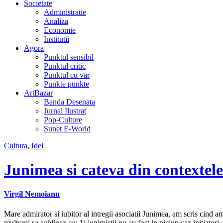
Societate
Administratie
Analiza
Economie
Institutii
Agora
Punktul sensibil
Punktul critic
Punktul cu var
Punkte punkte
ArtBazar
Banda Desenata
Jurnal Ilustrat
Pop-Culture
Sunet E-World
Cultura
,
Idei
Junimea si cateva din contextele
Virgil Nemoianu
Mare admirator si iubitor al intregii asociatii Junimea, am scris cind 
multumi sa sublinez ca: 1) junimistii nu au fost in niciun caz initiatori 