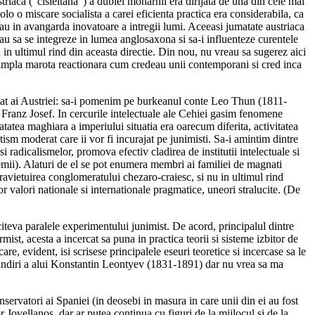
aca (“cisleitana”) a dublei monarhii era dirijata de una din cele mai
lo o miscare socialista a carei eficienta practica era considerabila, ca
 Erau in avangarda inovatoare a intregii lumi. Aceeasi jumatate austriaca
u sa se integreze in lumea anglosaxona si sa-i influenteze curentele
in ultimul rind din aceasta directie. Din nou, nu vreau sa sugerez aici
 o simpla marota reactionara cum credeau unii contemporani si cred inca
stat ai Austriei: sa-i pomenim pe burkeanul conte Leo Thun (1811-
i Franz Josef. In cercurile intelectuale ale Cehiei gasim fenomene
atea maghiara a imperiului situatia era oarecum diferita, activitatea
tism moderat care ii vor fi incurajat pe junimisti. Sa-i amintim dintre
 radicalismelor, promova efectiv cladirea de institutii intelectuale si
remii). Alaturi de el se pot enumera membri ai familiei de magnati
avietuirea conglomeratului chezaro-craiesc, si nu in ultimul rind
or valori nationale si internationale pragmatice, uneori stralucite. (De
citeva paralele experimentului junimist. De acord, principalul dintre
ist, acesta a incercat sa puna in practica teorii si sisteme izbitor de
e, evident, isi scrisese principalele eseuri teoretice si incercase sa le
 gindiri a alui Konstantin Leontyev (1831-1891) dar nu vrea sa ma
onservatori ai Spaniei (in deosebi in masura in care unii din ei au fost
 Jovellanos, dar ar putea continua cu figuri de la mijlocul si de la