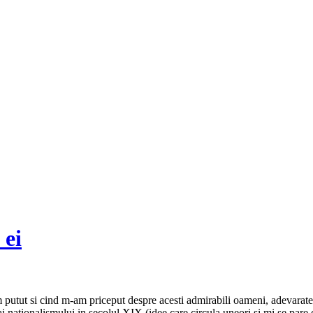
 ei
am putut si cind m-am priceput despre acesti admirabili oameni, adevarat
ai nationalismului in secolul XIX (idee care circula uneori si mi se pare o 