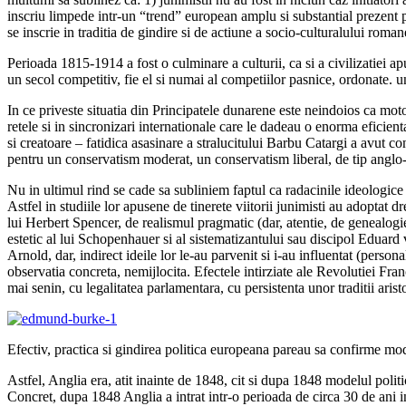
inscriu limpede intr-un “trend” european amplu si substantial prezent pe
se inscrie in traditia de gindire si de actiune a socio-culturalului roman
Perioada 1815-1914 a fost o culminare a culturii, ca si a civilizatiei ap
un secol competitiv, fie el si numai al competiilor pasnice, ordonate. u
In ce priveste situatia din Principatele dunarene este neindoios ca motorul
retele si in sincronizari internationale care le dadeau o enorma eficient
si creatoare – fatidica asasinare a stralucitului Barbu Catargi a avut co
pentru un conservatism moderat, un conservatism liberal, de tip anglo-s
Nu in ultimul rind se cade sa subliniem faptul ca radacinile ideologice
Astfel in studiile lor apusene de tinerete viitorii junimisti au adoptat d
lui Herbert Spencer, de realismul pragmatic (dar, atentie, de genealogie
estetic al lui Schopenhauer si al sistematizantului sau discipol Edu
Arnold, dar, indirect ideile lor le-au parvenit si i-au influentat (pers
observatia concreta, nemijlocita. Efectele intirziate ale Revolutiei F
mai senin, cu legalitatea parlamentara, cu persistenta unor traditii arist
Efectiv, practica si gindirea politica europeana pareau sa confirme modu
Astfel, Anglia era, atit inainte de 1848, cit si dupa 1848 modelul politic,
Concret, dupa 1848 Anglia a intrat intr-o perioada de circa 30 de ani in 