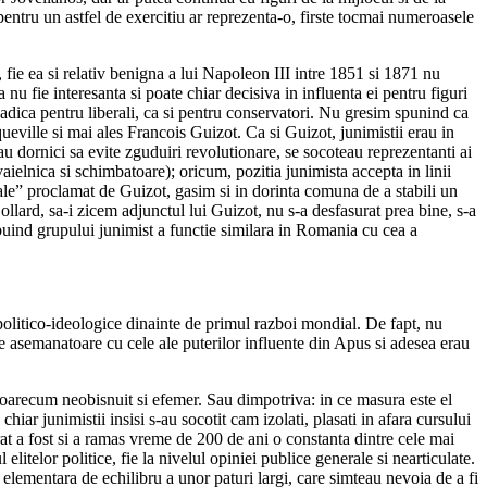
tru un astfel de exercitiu ar reprezenta-o, firste tocmai numeroasele
fie ea si relativ benigna a lui Napoleon III intre 1851 si 1871 nu
u fie interesanta si poate chiar decisiva in influenta ei pentru figuri
 adica pentru liberali, ca si pentru conservatori. Nu gresim spunind ca
ueville si mai ales Francois Guizot. Ca si Guizot, junimistii erau in
rau dornici sa evite zguduiri revolutionare, se socoteau reprezentanti ai
sovaielnica si schimbatoare); oricum, pozitia junimista accepta in linii
uale” proclamat de Guizot, gasim si in dorinta comuna de a stabili un
Collard, sa-i zicem adjunctul lui Guizot, nu s-a desfasurat prea bine, s-a
ibuind grupului junimist a functie similara in Romania cu cea a
e politico-ideologice dinainte de primul razboi mondial. De fapt, nu
rte asemanatoare cu cele ale puterilor influente din Apus si adesea erau
 oarecum neobisnuit si efemer. Sau dimpotriva: in ce masura este el
hiar junimistii insisi s-au socotit cam izolati, plasati in afara cursului
at a fost si a ramas vreme de 200 de ani o constanta dintre cele mai
elitelor politice, fie la nivelul opiniei publice generale si nearticulate.
 elementara de echilibru a unor paturi largi, care simteau nevoia de a fi