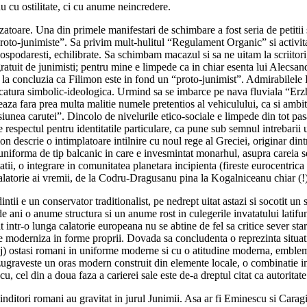
u cu ostilitate, ci cu anume neincredere.
zatoare. Una din primele manifestari de schimbare a fost seria de petitii s
proto-junimiste”. Sa privim mult-hulitul “Regulament Organic” si activitat
ospodaresti, echilibrate. Sa schimbam macazul si sa ne uitam la scriitor
gratuit de junimisti; pentru mine e limpede ca in chiar esenta lui Alecsan
 la concluzia ca Filimon este in fond un “proto-junimist”. Admirabilele
rcatura simbolic-ideologica. Urmind sa se imbarce pe nava fluviala “Erzh
aza fara prea multa malitie numele pretentios al vehiculului, ca si ambit
unea carutei”. Dincolo de nivelurile etico-sociale e limpede din tot pasa
de respectul pentru identitatile particulare, ca pune sub semnul intrebarii
mon descrie o intimplatoare intilnire cu noul rege al Greciei, originar dintr
uniforma de tip balcanic in care e invesmintat monarhul, asupra careia se
atii, o integrare in comunitatea planetara incipienta (fireste eurocentrica 
e calatorie ai vremii, de la Codru-Dragusanu pina la Kogalniceanu chiar (
intii e un conservator traditionalist, pe nedrept uitat astazi si socotit u
ni o anume structura si un anume rost in culegerile invatatului latifundi
 intr-o lunga calatorie europeana nu se abtine de fel sa critice sever star
moderniza in forme proprii. Dovada sa concludenta o reprezinta situatia
) ostasi romani in uniforme moderne si cu o atitudine moderna, emblema 
graveste un oras modern construit din elemente locale, o combinatie intre
, cel din a doua faza a carierei sale este de-a dreptul citat ca autoritat
ginditori romani au gravitat in jurul Junimii. Asa ar fi Eminescu si Caragi