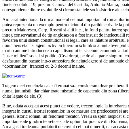
finele secolului 19, precum Canova del Castillo, Antonio Maura, poate
corespondente dintre evolutiile si circumstantele socio-istorice ale celo
Am lasat intentionat la urma modelul cel mai important al romanilor in 
putea reprezenta un exemplu pentru niciunul din partidele rivale la put
precum Maiorescu, Carp, Rosetti si altii inca, in fond pentru intreg spe
intreg conservatismul de tip anglosaxon a fost insusit de intelectualii 
favoarea unui sistem constitutional si legal, care sa inlature arbitrarul
unui “tiers etat” si agenti activi ai liberului schimb si al initiativei pa
mari o anume introducere a capitalismului in sistemul economic al tarii
“juste millieu” social si politic. (Ce-i drept, pe de alta parte singurul
desfasurat din pacate intr-o atmosfera de neintelegere si de antipatie 
“doctrinarilor” francezi cu 2-3 decenii inainte.
Tragem deci concluzia ca ar fi eronat sa-i consideram doar pe liberalii 
numai junimistii, dar chiar toate miscarile de capetenie din zona (liber
chiar legate de ele. (3)
Bine, odata acceptat acest punct de vedere, trecem logic la intrebare
integrat in cursul istoriei romanilor, in ce masura are predecesori si are
general istoric roman, un fenomen trecator. Vreau sa spun raspicat si 
importante ale gindirii teoretice si ale optiunilor practice din Romania, 
Nu a gasit totdeauna purtatorii de cuvint cei mai nimeriti, dar aceasta 