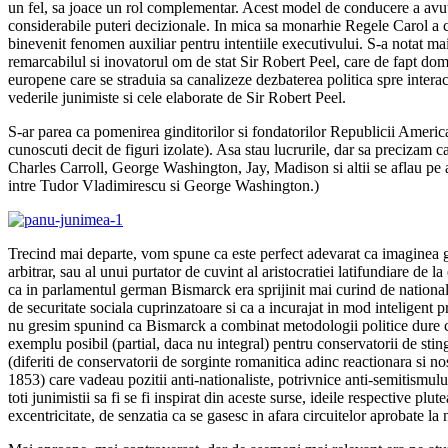
un fel, sa joace un rol complementar. Acest model de conducere a avut 
considerabile puteri decizionale. In mica sa monarhie Regele Carol a c
binevenit fenomen auxiliar pentru intentiile executivului. S-a notat mai p
remarcabilul si inovatorul om de stat Sir Robert Peel, care de fapt domi
europene care se straduia sa canalizeze dezbaterea politica spre inter
vederile junimiste si cele elaborate de Sir Robert Peel.
S-ar parea ca pomenirea ginditorilor si fondatorilor Republicii America
cunoscuti decit de figuri izolate). Asa stau lucrurile, dar sa preciza
Charles Carroll, George Washington, Jay, Madison si altii se aflau pe 
intre Tudor Vladimirescu si George Washington.)
Trecind mai departe, vom spune ca este perfect adevarat ca imaginea g
arbitrar, sau al unui purtator de cuvint al aristocratiei latifundiare de
ca in parlamentul german Bismarck era sprijinit mai curind de national-l
de securitate sociala cuprinzatoare si ca a incurajat in mod inteligent p
nu gresim spunind ca Bismarck a combinat metodologii politice dure cu 
exemplu posibil (partial, daca nu integral) pentru conservatorii de s
(diferiti de conservatorii de sorginte romanitica adinc reactionara s
1853) care vadeau pozitii anti-nationaliste, potrivnice anti-semitismului
toti junimistii sa fi se fi inspirat din aceste surse, ideile respective p
excentricitate, de senzatia ca se gasesc in afara circuitelor aprobate la