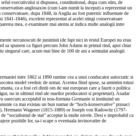
seful executivului si dispunea, constitutional, dupa cum stim, de
e conservatism anglosaxon (cum l-am numit la inceput) a reprezentat un
 cea conservatoare, dupa 1848, in Anglia au fost puternic influentate de
 si 1841-1846), excelent reprezentat al acelei stingi conservatoare
 parerea mea, o examinare mai atenta ar indica multe analogii intre
lmente necunoscuti de junimisti (de fapt nici in restul Europei nu erau
bsurd sa spunem ca figuri precum John Adams in primul rind, apoi chiar
tiu singurul care, acum mai bine de 100 de ani a semnalat analogii
ermaniei intre 1862 si 1890 ramine cea a unui conducator autocratic si
i-l socotea model vrednic de urmat. Acestea fiind spuse, sa amintim totusi
tanta, ca a fost cel dintii om de stat european care a faurit o politica
igur, nu in ultimul rind ale marilor producatori si proprietari). Asadar
ibru oarecum acceptabil in nou-formata Germanie si instituind un
 amanunte ca mai existau un bun numar de “hoch-konservative” prusaci
0-1869), Hermann Wagener (1815-1889) or Joseph von Radowitz (1797-
te de “socialismul de stat” acceptat la multe nivele. Desi e improbabil ca
rajeze pozitiile lor, sa-i scape o eventuala invinovatire de