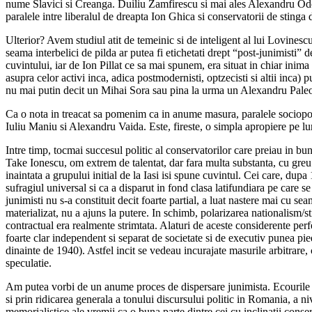
nume Slavici si Creanga. Duiliu Zamfirescu si mai ales Alexandru Odobes
paralele intre liberalul de dreapta Ion Ghica si conservatorii de stinga d
Ulterior? Avem studiul atit de temeinic si de inteligent al lui Lovinescu
seama interbelici de pilda ar putea fi etichetati drept “post-junimisti”
cuvintului, iar de Ion Pillat ce sa mai spunem, era situat in chiar inim
asupra celor activi inca, adica postmodernisti, optzecisti si altii inca)
nu mai putin decit un Mihai Sora sau pina la urma un Alexandru Paleol
Ca o nota in treacat sa pomenim ca in anume masura, paralele sociopo
Iuliu Maniu si Alexandru Vaida. Este, fireste, o simpla apropiere pe lu
Intre timp, tocmai succesul politic al conservatorilor care preiau in bun
Take Ionescu, om extrem de talentat, dar fara multa substanta, cu greu
inaintata a grupului initial de la Iasi isi spune cuvintul. Cei care, dup
sufragiul universal si ca a disparut in fond clasa latifundiara pe care se
junimisti nu s-a constituit decit foarte partial, a luat nastere mai cu s
materializat, nu a ajuns la putere. In schimb, polarizarea nationalism/
contractual era realmente strimtata. Alaturi de aceste considerente perf
foarte clar independent si separat de societate si de executiv punea pie
dinainte de 1940). Astfel incit se vedeau incurajate masurile arbitrare
speculatie.
Am putea vorbi de un anume proces de dispersare junimista. Ecourile sal
si prin ridicarea generala a tonului discursului politic in Romania, a ni
memorialistice ale vremii ca o buna parte dintre cei cu inclinatii conse