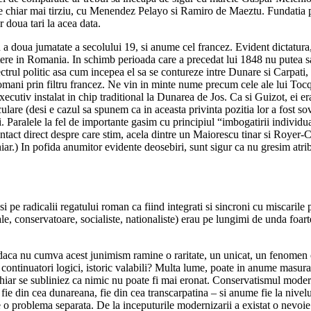
 chiar mai tirziu, cu Menendez Pelayo si Ramiro de Maeztu. Fundatia pen
r doua tari la acea data.
a doua jumatate a secolului 19, si anume cel francez. Evident dictatura, 
ere in Romania. In schimb perioada care a precedat lui 1848 nu putea sa n
ctrul politic asa cum incepea el sa se contureze intre Dunare si Carpati,
romani prin filtru francez. Ne vin in minte nume precum cele ale lui Tocq
 executiv instalat in chip traditional la Dunarea de Jos. Ca si Guizot, ei e
rticulare (desi e cazul sa spunem ca in aceasta privinta pozitia lor a fost 
. Paralele la fel de importante gasim cu principiul “imbogatirii individ
 contact direct despre care stim, acela dintre un Maiorescu tinar si Royer-
chiar.) In pofida anumitor evidente deosebiri, sunt sigur ca nu gresim atr
si pe radicalii regatului roman ca fiind integrati si sincroni cu miscaril
ale, conservatoare, socialiste, nationaliste) erau pe lungimi de unda foa
a daca nu cumva acest junimism ramine o raritate, un unicat, un fenomen
 continuatori logici, istoric valabili? Multa lume, poate in anume masura c
chiar se subliniez ca nimic nu poate fi mai eronat. Conservatismul moder
fie din cea dunareana, fie din cea transcarpatina – si anume fie la nivelul 
e o problema separata. De la inceputurile modernizarii a existat o nevoie