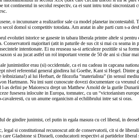
 tot continentul in secolul respectiv, ca ei sunt intru totul sincronizati 
esc.
usene, o incununare a realizarilor sale ca model planetar incontestabil. Tot
n secol domol si competitiv totodata. Am aratat in alte parti cum s-a des
 evolutiei istorice se gaseste in tabara liberala printre altele si pentru c
a. Conservatorii majoritari (atit in paturile de sus cit si mai cu seama in
nsecintele intentionate. Ei nu reuseau sa-si articuleze pozitiile si sa for
axon si au jucat astfel un rol important vreme de 50 de ani si chiar mai
 ale junimistilor erau (si) occidentale, ca ei nu cadeau in capcana nation
rept nivel referential general gindirea lui Goethe, Kant si Hegel. Dintre g
 leibniziana!) al lui Herbart, de filozofia “materialista” (in sensul medi
ard von Hartmann. Nu imi sunt cunoscute dovezi documentare ca vreunul 
onal l-as defini pe Maiorescu drept un Matthew Arnold de la gurile Dunarii)
ranceze fusesera inlocuite in Europa, tomnatec, cu un “victorianism europ
o-cavaleresti, cu un anume organicism al echilibrului intre sat si oras.
l de gindire junimist, cel putin in egala masura cu cel liberal, in deose
 legal si constitutional recunoscut atit de conservatorii, cit si de liberal
care Gladstone si Disraeli, conducatorii respectivi ai partidelor liberal s