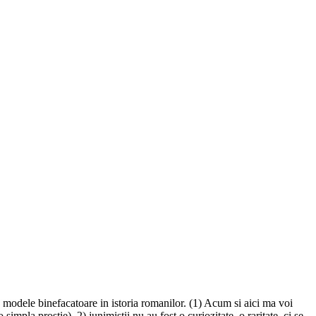
e modele binefacatoare in istoria romanilor. (1) Acum si aici ma voi
simpla prostie), 2) junimistii nu au fost o curiozitate, o raritate, ci se