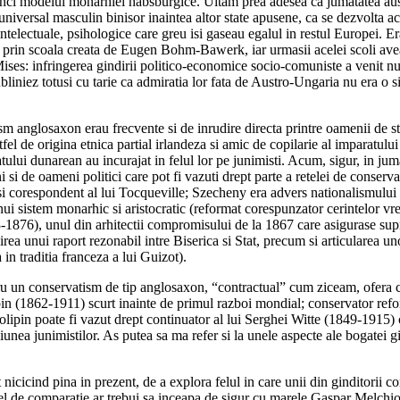
nci modelul monarhiei habsburgice. Uitam prea adesea ca jumatatea austri
universal masculin binisor inaintea altor state apusene, ca se dezvolta aco
e, intelectuale, psihologice care greu isi gaseau egalul in restul Europei.
i prin scoala creata de Eugen Bohm-Bawerk, iar urmasii acelei scoli avea
ises: infringerea gindirii politico-economice socio-comuniste a venit nu 
 subliniez totusi cu tarie ca admiratia lor fata de Austro-Ungaria nu era
ism anglosaxon erau frecvente si de inrudire directa printre oamenii de 
l de origina etnica partial irlandeza si amic de copilarie al imparatulu
i dunarean au incurajat in felul lor pe junimisti. Acum, sigur, in jumat
 si de oameni politici care pot fi vazuti drept parte a retelei de conserva
i corespondent al lui Tocqueville; Szecheny era advers nationalismului si
nui sistem monarhic si aristocratic (reformat corespunzator cerintelor v
-1876), unul din arhitectii compromisului de la 1867 care asigurase supr
rea unui raport rezonabil intre Biserica si Stat, precum si articularea un
 in traditia franceza a lui Guizot).
entru un conservatism de tip anglosaxon, “contractual” cum ziceam, ofera 
pin (1862-1911) scurt inainte de primul razboi mondial; conservator reform
ipin poate fi vazut drept continuator al lui Serghei Witte (1849-1915) car
iunea junimistilor. As putea sa ma refer si la unele aspecte ale bogatei
 nicicind pina in prezent, de a explora felul in care unii din ginditorii c
fel de comparatie ar trebui sa inceapa de sigur cu marele Gaspar Melchior