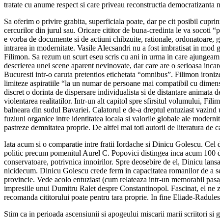
tratate cu anume respect si care priveau reconstructia democratizanta n
Sa oferim o privire grabita, superficiala poate, dar pe cit posibil cuprin
cercurilor din jurul sau. Oricare cititor de buna-credinta le va socoti “
e vorba de documente si de actiuni chibzuite, rationale, ordonatoare, g
intrarea in modernitate. Vasile Alecsandri nu a fost imbratisat in mod 
Filimon. Sa rezum un scurt eseu scris cu ani in urma in care ajungeam
descrierea unei scene aparent nevinovate, dar care are o serioasa inca
Bucuresti intr-o caruta pretentios etichetata “omnibus”. Filimon ironize
limiteze aspiratiile “la un numar de persoane mai compatibil cu dimensi
discret o dorinta de dispersare individualista si de distantare animata 
violentarea realitatilor. Intr-un alt capitol spre sfirsitul volumului, Fili
balneara din sudul Bavariei. Calatorul e de-a dreptul entuziast vazind 
fuziuni organice intre identitatea locala si valorile globale ale modernit
pastreze demnitatea proprie. De altfel mai toti autorii de literatura d
Iata acum si o comparatie intre fratii Iordache si Dinicu Golescu. Cel d
politic precum pomenitul Aurel C. Popovici distingea inca acum 100 de a
conservatoare, potrivnica innoirilor. Spre deosebire de el, Dinicu lansat
nicidecum. Dinicu Golescu crede ferm in capacitatea romanilor de a se 
provincie. Vede acolo entuziast (cum relateaza intr-un memorabil pasaj
impresiile unui Dumitru Ralet despre Constantinopol. Fascinat, el ne zu
recomanda cititorului poate pentru tara proprie. In fine Eliade-Radulescu
Stim ca in perioada ascensiunii si apogeului miscarii marii scriitori si 