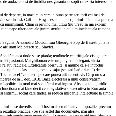
de audacitate si de timidita nesiguranta as sopti ca exista interesante
ul de departe, in masura in care in buna parte scriitorii cei mai de
ovinescu insusi. Calistrat Hogas este un “post-junimist” in toata puterea
pe cu junimismul. Chiar si privind mai tirziu (nu vreau sa ma exprim
” sunt etape ulterioare ale junimismului in cultura intelectuala romana,
drei Saguna, Alexandru Mocioni sau Gheorghe Pop de Basesti pina la
le ale unui Maiorescu sau Slavici.
pecificitatea tinde sa se piarda; tendintele centrifugale cistiga teren.
nalist pasionat, Marghiloman este un pragmatic elegant, virsta
 relativ radicale. Explicatiile obisnuite, si anume ca s-a introdus
litate tipul de clasa de mijloc anvisajat (scuzati barbarismul) de
r. Tocmai acel “caracter” pe care punea atit accent P.P. Carp nu s-a
nificarea de la 1 dec. 1918. Baza electorala a unui conservatism
oral-politica in mod mai specific si mai ingust. Absenta unui juridic
ra functiona mai bine decit cele legislativa si executiva in Romania
 elitismul social care tindea sa reduca miscarile intelectuale la simpla
nimistii se dovedisera a fi fost mai semnificativi in opozitie, precum
in rezultate practice.) Se stie astfel din documente, mai ales
tituit sub conducerea maresalului Averescu. Acest partid insa (desi s-a