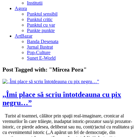
Institutii
Agora
Punktul sensibil
Punktul critic
Punktul cu var
Punkte punkte
ArtBazar
Banda Desenata
Jurnal Ilustrat
Pop-Culture
Sunet E-World
Post Tagged with:
"Mircea Pora"
,,Îmi place să scriu întotdeauna cu pix
negru…”
Turist al toamnei, călător prin spaţii real-imaginare, cronicar al
vremurilor în care trăieşte, inadaptat istoric-prozator sau/şi prozator-
istoric, ce pierde adesea, deliberat sau nu, cont(r)actul cu realitatea şi
cu evenimentul istoric (,,A apărut un fel de democraţie, din