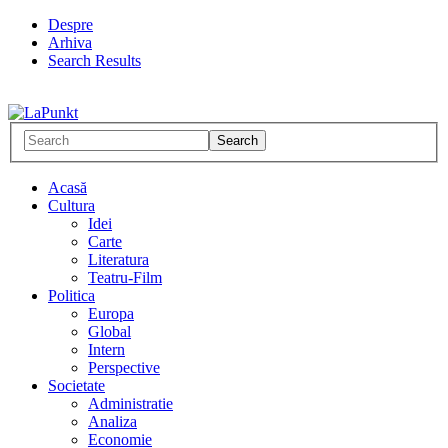
Despre
Arhiva
Search Results
Acasă
Cultura
Idei
Carte
Literatura
Teatru-Film
Politica
Europa
Global
Intern
Perspective
Societate
Administratie
Analiza
Economie