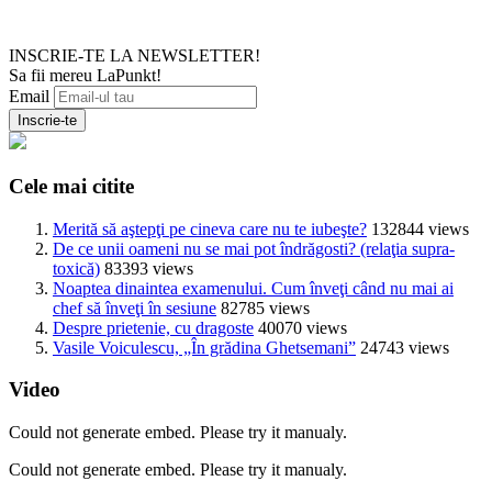
INSCRIE-TE LA NEWSLETTER!
Sa fii mereu LaPunkt!
Email
Cele mai citite
Merită să aştepţi pe cineva care nu te iubeşte?
132844 views
De ce unii oameni nu se mai pot îndrăgosti? (relaţia supra-
toxică)
83393 views
Noaptea dinaintea examenului. Cum înveţi când nu mai ai
chef să înveţi în sesiune
82785 views
Despre prietenie, cu dragoste
40070 views
Vasile Voiculescu, „În grădina Ghetsemani”
24743 views
Video
Could not generate embed. Please try it manualy.
Could not generate embed. Please try it manualy.