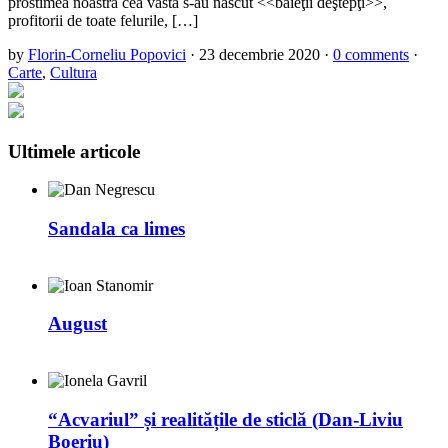
prostimea noastră cea vastă s-au născut <<băieţii deştepţi>>,
profitorii de toate felurile, […]
by
Florin-Corneliu Popovici
·
23 decembrie 2020
·
0 comments
·
Carte
,
Cultura
Ultimele articole
Sandala ca limes
August
“Acvariul” și realitățile de sticlă (Dan-Liviu
Boeriu)