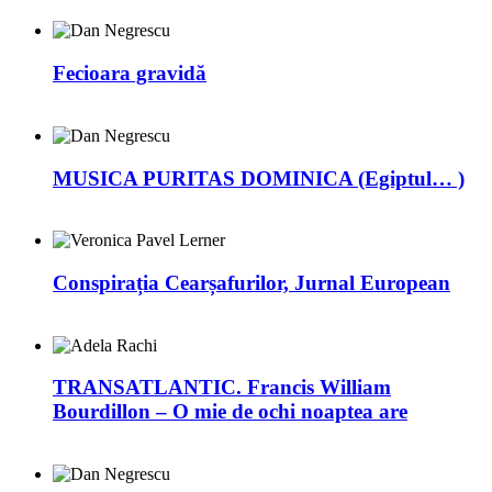
Fecioara gravidă
MUSICA PURITAS DOMINICA (Egiptul… )
Conspirația Cearșafurilor, Jurnal European
TRANSATLANTIC. Francis William
Bourdillon – O mie de ochi noaptea are