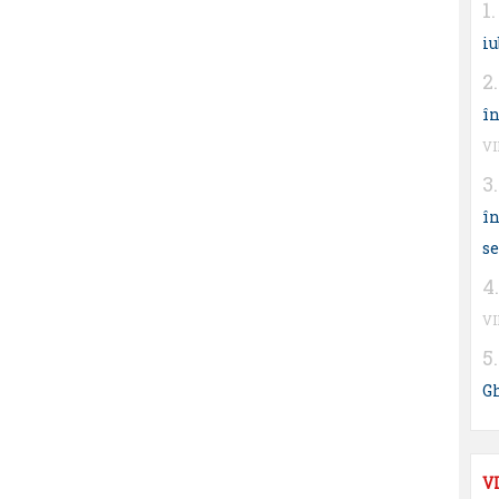
iu
în
V
în
s
V
G
V