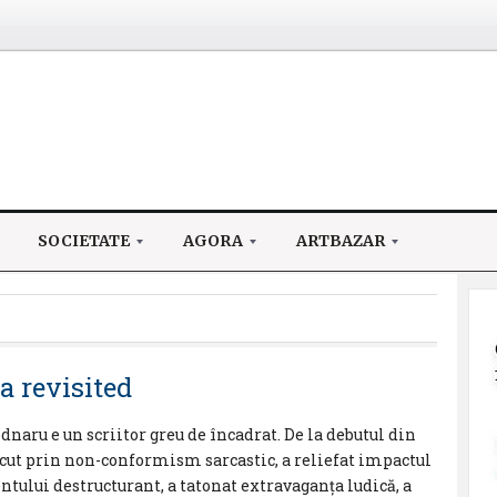
SOCIETATE
AGORA
ARTBAZAR
a revisited
naru e un scriitor greu de încadrat. De la debutul din
recut prin non-conformism sarcastic, a reliefat impactul
tului destructurant, a tatonat extravaganţa ludică, a