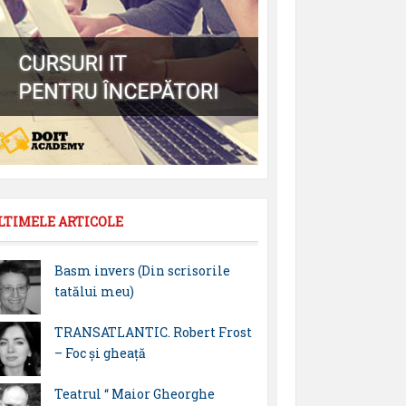
LTIMELE ARTICOLE
Basm invers (Din scrisorile
tatălui meu)
TRANSATLANTIC. Robert Frost
– Foc și gheață
Teatrul “ Maior Gheorghe