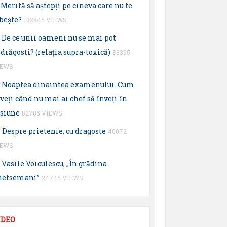
Merită să aştepţi pe cineva care nu te
beşte?
132845 VIEWS
De ce unii oameni nu se mai pot
drăgosti? (relaţia supra-toxică)
83395
IEWS
Noaptea dinaintea examenului. Cum
veţi când nu mai ai chef să înveţi în
esiune
82785 VIEWS
Despre prietenie, cu dragoste
40072
IEWS
Vasile Voiculescu, „În grădina
hetsemani”
24745 VIEWS
IDEO