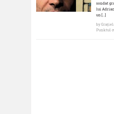
sondat gra
lui Adria
un […]
by
Grație
Punktul c