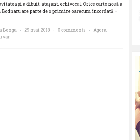
vitatea şi a dibuit, ataşant, echivocul. Orice carte nouă a
n Bodnaru are parte de o primire oarecum încordată –
la Benga
29 mai 2018
0 comments
Agora
,
·
·
·
u var