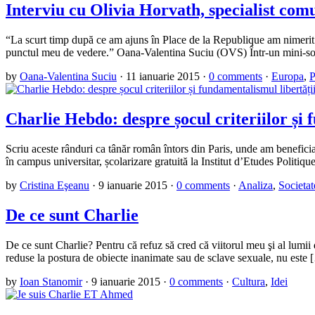
Interviu cu Olivia Horvath, specialist comu
“La scurt timp după ce am ajuns în Place de la Republique am nimerit l
punctul meu de vedere.” Oana-Valentina Suciu (OVS) Într-un mini-son
by
Oana-Valentina Suciu
·
11 ianuarie 2015
·
0 comments
·
Europa
,
P
Charlie Hebdo: despre șocul criteriilor și 
Scriu aceste rânduri ca tânăr român întors din Paris, unde am beneficiat d
în campus universitar, școlarizare gratuită la Institut d’Etudes Politi
by
Cristina Eşeanu
·
9 ianuarie 2015
·
0 comments
·
Analiza
,
Societat
De ce sunt Charlie
De ce sunt Charlie? Pentru că refuz să cred că viitorul meu şi al lumii de
reduse la postura de obiecte inanimate sau de sclave sexuale, nu este
by
Ioan Stanomir
·
9 ianuarie 2015
·
0 comments
·
Cultura
,
Idei