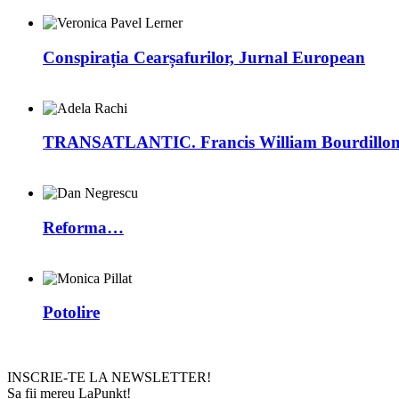
Conspirația Cearșafurilor, Jurnal European
TRANSATLANTIC. Francis William Bourdillon –
Reforma…
Potolire
INSCRIE-TE LA NEWSLETTER!
Sa fii mereu LaPunkt!