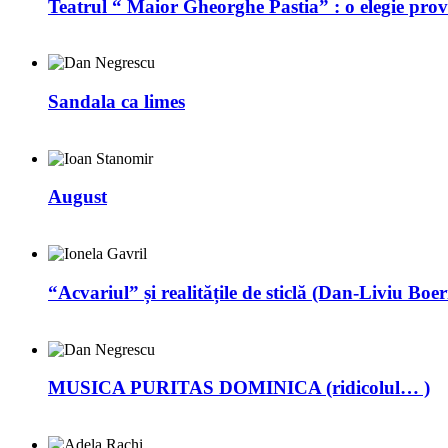
Teatrul “ Maior Gheorghe Pastia” : o elegie prov
Sandala ca limes
August
“Acvariul” și realitățile de sticlă (Dan-Liviu Boer
MUSICA PURITAS DOMINICA (ridicolul… )