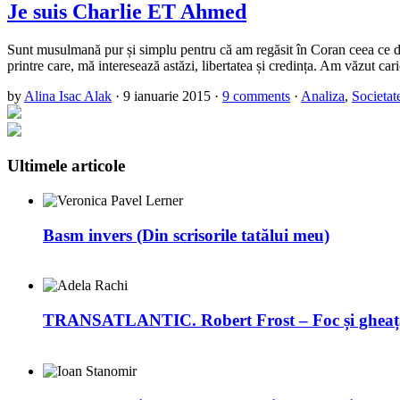
Je suis Charlie ET Ahmed
Sunt musulmană pur și simplu pentru că am regăsit în Coran ceea ce desc
printre care, mă interesează astăzi, libertatea și credința. Am văzut car
by
Alina Isac Alak
·
9 ianuarie 2015
·
9 comments
·
Analiza
,
Societat
Ultimele articole
Basm invers (Din scrisorile tatălui meu)
TRANSATLANTIC. Robert Frost – Foc și gheaț