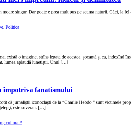
m moare singur. Dar poate e prea mult pus pe seama naturii. Căci, la fel 
ve
,
Politica
i există o imagine, strîns legata de acestea, șocantă și ea, indexînd îns
at, lumea aplaudă lunetiștii. Unul […]
a împotriva fanatismului
ocotit că jurnaliştii iconoclaşti de la “Charlie Hebdo “ sunt victimele prop
nţelepţi, este suveran. […]