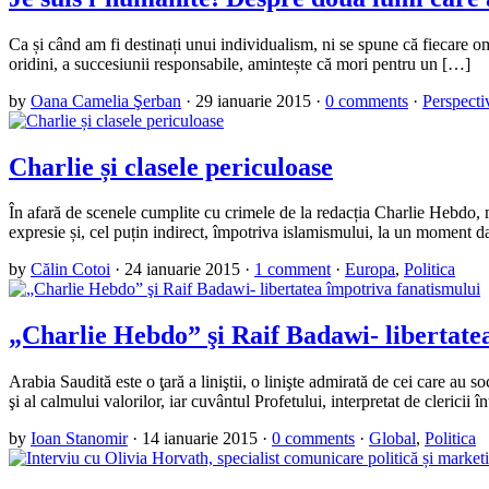
Ca și când am fi destinați unui individualism, ni se spune că fiecare o
oridini, a succesiunii responsabile, amintește că mori pentru un […]
by
Oana Camelia Şerban
·
29 ianuarie 2015
·
0 comments
·
Perspecti
Charlie și clasele periculoase
În afară de scenele cumplite cu crimele de la redacția Charlie Hebdo, ma
expresie și, cel puțin indirect, împotriva islamismului, la un moment d
by
Călin Cotoi
·
24 ianuarie 2015
·
1 comment
·
Europa
,
Politica
„Charlie Hebdo” şi Raif Badawi- libertate
Arabia Saudită este o ţară a liniştii, o linişte admirată de cei care au s
şi al calmului valorilor, iar cuvântul Profetului, interpretat de clericii î
by
Ioan Stanomir
·
14 ianuarie 2015
·
0 comments
·
Global
,
Politica