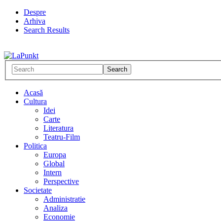
Despre
Arhiva
Search Results
Acasă
Cultura
Idei
Carte
Literatura
Teatru-Film
Politica
Europa
Global
Intern
Perspective
Societate
Administratie
Analiza
Economie