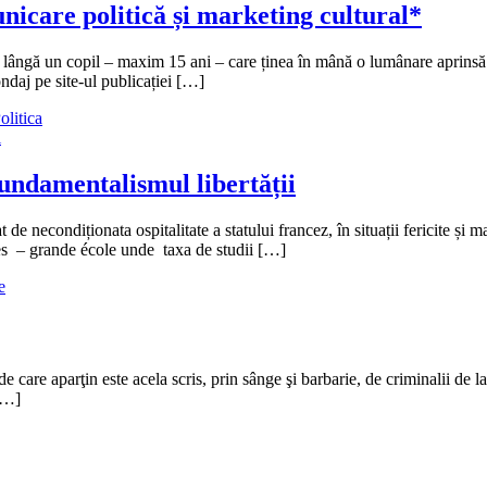
nicare politică și marketing cultural*
ângă un copil – maxim 15 ani – care ținea în mână o lumânare aprinsă și 
daj pe site-ul publicației […]
olitica
fundamentalismul libertății
e necondiționata ospitalitate a statului francez, în situații fericite și m
ques – grande école unde taxa de studii […]
e
 care aparţin este acela scris, prin sânge şi barbarie, de criminalii de la 
 […]