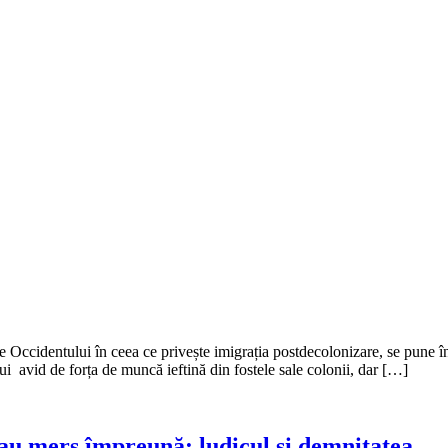
 Occidentului în ceea ce privește imigrația postdecolonizare, se pune în d
i avid de forța de muncă ieftină din fostele sale colonii, dar […]
 au mers împreună: ludicul și demnitatea