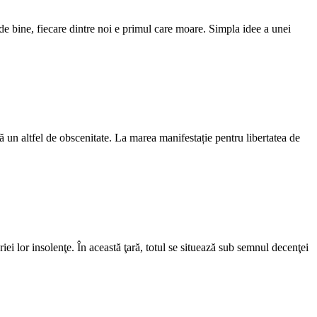
de bine, fiecare dintre noi e primul care moare. Simpla idee a unei
ă un altfel de obscenitate. La marea manifestație pentru libertatea de
riei lor insolenţe. În această ţară, totul se situează sub semnul decenţei