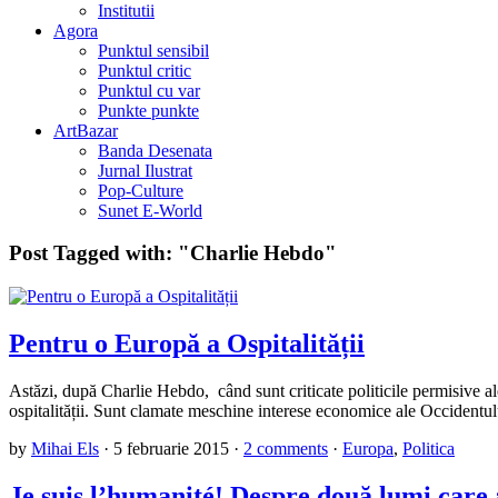
Institutii
Agora
Punktul sensibil
Punktul critic
Punktul cu var
Punkte punkte
ArtBazar
Banda Desenata
Jurnal Ilustrat
Pop-Culture
Sunet E-World
Post Tagged with:
"Charlie Hebdo"
Pentru o Europă a Ospitalității
Astăzi, după Charlie Hebdo, când sunt criticate politicile permisive ale
ospitalității. Sunt clamate meschine interese economice ale Occidentulu
by
Mihai Els
·
5 februarie 2015
·
2 comments
·
Europa
,
Politica
Je suis l’humanité! Despre două lumi care