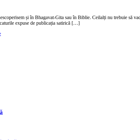
operisem și în Bhagavat-Gita sau în Biblie. Ceilalți nu trebuie să vadă f
icaturile expuse de publicația satirică […]
e
ă