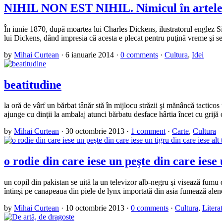
NIHIL NON EST NIHIL. Nimicul în artele
În iunie 1870, după moartea lui Charles Dickens, ilustratorul englez Sir 
lui Dickens, dând impresia că acesta e plecat pentru puţină vreme şi s
by
Mihai Curtean
·
6 ianuarie 2014
·
0 comments
·
Cultura
,
Idei
beatitudine
la oră de vârf un bărbat tânăr stă în mijlocu străzii şi mănâncă tactic
ajunge cu dinţii la ambalaj atunci bărbatu desface hârtia încet cu grijă
by
Mihai Curtean
·
30 octombrie 2013
·
1 comment
·
Carte
,
Cultura
o rodie din care iese un peşte din care iese 
un copil din pakistan se uită la un televizor alb-negru şi visează fumu 
întinşi pe canapeaua din piele de lynx importată din asia fumează alen
by
Mihai Curtean
·
10 octombrie 2013
·
0 comments
·
Cultura
,
Litera