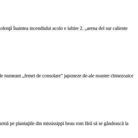
olenţă înaintea incendiului acolo e iubire 2. „arena del sur caliente
ere le numeam „femei de consolare” japoneze de-ale noastre chinezoaice
urmă pe plantaţiile din mississippi beau rom fără să se gândească la