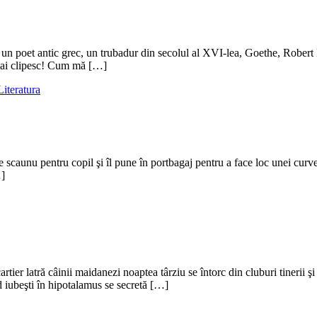
un poet antic grec, un trubadur din secolul al XVI-lea, Goethe, Robert
mai clipesc! Cum mă […]
Literatura
 scaunu pentru copil şi îl pune în portbagaj pentru a face loc unei curve 
…]
rtier latră câinii maidanezi noaptea târziu se întorc din cluburi tinerii şi
d iubeşti în hipotalamus se secretă […]