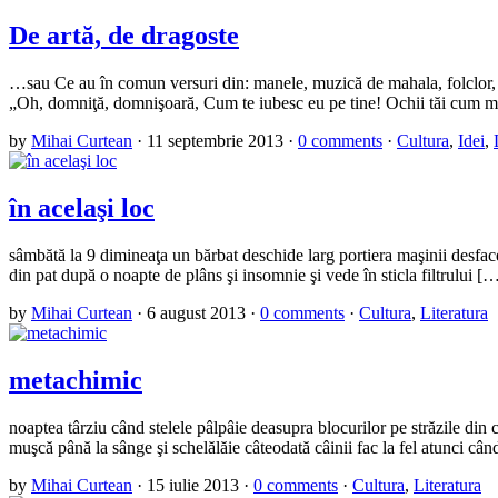
De artă, de dragoste
…sau Ce au în comun versuri din: manele, muzică de mahala, folclor, 
„Oh, domniţă, domnişoară, Cum te iubesc eu pe tine! Ochii tăi cum 
by
Mihai Curtean
·
11 septembrie 2013
·
0 comments
·
Cultura
,
Idei
,
în acelaşi loc
sâmbătă la 9 dimineaţa un bărbat deschide larg portiera maşinii desface
din pat după o noapte de plâns şi insomnie şi vede în sticla filtrului [
by
Mihai Curtean
·
6 august 2013
·
0 comments
·
Cultura
,
Literatura
metachimic
noaptea târziu când stelele pâlpâie deasupra blocurilor pe străzile din ca
muşcă până la sânge şi schelălăie câteodată câinii fac la fel atunci cân
by
Mihai Curtean
·
15 iulie 2013
·
0 comments
·
Cultura
,
Literatura