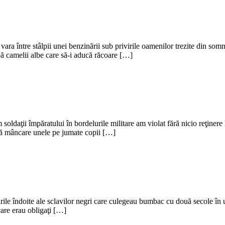
vara între stâlpii unei benzinării sub privirile oamenilor trezite din somn
pă camelii albe care să-i aducă răcoare […]
soldaţii împăratului în bordelurile militare am violat fără nicio reţin
ără mâncare unele pe jumate copii […]
rile îndoite ale sclavilor negri care culegeau bumbac cu două secole în 
care erau obligaţi […]