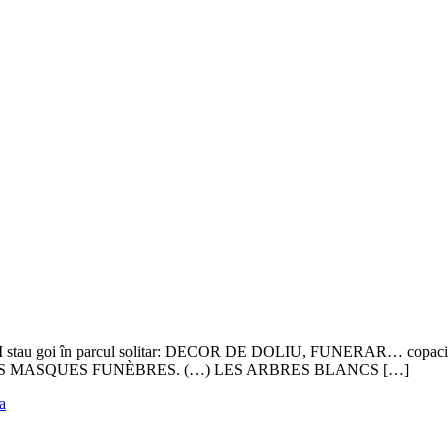
u goi în parcul solitar: DECOR DE DOLIU, FUNERAR… copacii albi, c
EAU DES MASQUES FUNÈBRES. (…) LES ARBRES BLANCS […]
a