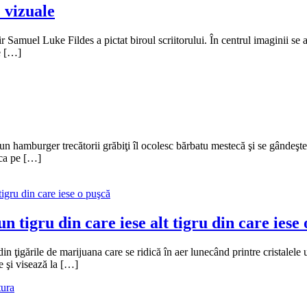
 vizuale
Samuel Luke Fildes a pictat biroul scriitorului. În centrul imaginii se af
e […]
os un hamburger trecătorii grăbiţi îl ocolesc bărbatu mestecă şi se gânde
 ca pe […]
un tigru din care iese alt tigru din care iese
din ţigările de marijuana care se ridică în aer lunecând printre cristalel
e şi visează la […]
tura