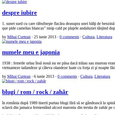
despre iubire
1. sunet surd cu care răbufneşte flacăra deasupra unei bălţi de benzină 
que pide camelias blancas” nisip cald pe plajele andaluziei tânjind du
by
Mihai Curtean
·
25 iunie 2013
·
0 comments
·
Cultura
,
Literatura
numele meu e japonia
1938 : femeile urlau însă nouă nu ne păsa dacă trăiau sau mureau eram 
vietnameze tailandeze şi câteva olandeze luate cu forţa zi şi noapte f
by
Mihai Curtean
·
6 iunie 2013
·
0 comments
·
Cultura
,
Literatura
blugi / rom / rock / zahăr
în românia după 1989 tinerii purtau blugi fără să se gândească la spină
sclavii din jamaica fermentând alcool maroniu din trestia de zahăr pe 