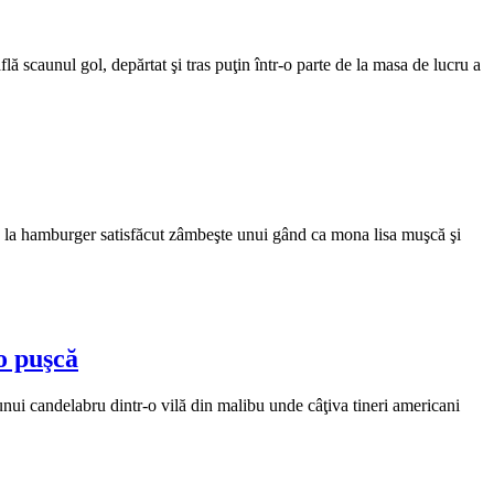
lă scaunul gol, depărtat şi tras puţin într-o parte de la masa de lucru a
şte la hamburger satisfăcut zâmbeşte unui gând ca mona lisa muşcă şi
 o puşcă
e unui candelabru dintr-o vilă din malibu unde câţiva tineri americani