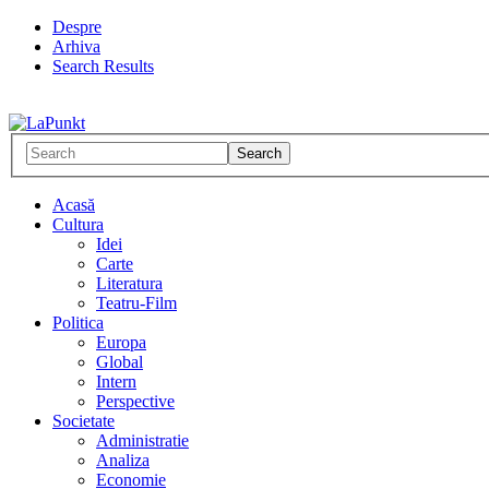
Despre
Arhiva
Search Results
Acasă
Cultura
Idei
Carte
Literatura
Teatru-Film
Politica
Europa
Global
Intern
Perspective
Societate
Administratie
Analiza
Economie