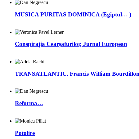
MUSICA PURITAS DOMINICA (Egiptul… )
Conspirația Cearșafurilor, Jurnal European
TRANSATLANTIC. Francis William Bourdillon –
Reforma…
Potolire