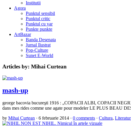
Institutii
Agora
Punktul sensibil
Punktul critic
Punktul cu var
Punkte punkte
ArtBazar
Banda Desenata
Jurnal Ilustrat
Pop-Culture
Sunet E-World
Articles by: Mihai Curtean
mash-up
george bacovia bucureşti 1916 : „COPACII ALBI, COPACII NEGRI sta
dans mes rides comme une agate pour modeler LE PLUS B
by
Mihai Curtean
·
6 februarie 2014
·
0 comments
·
Cultura
,
Literatur