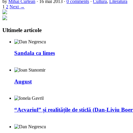
by
Mihai Curtean
·
16 mai 2013
·
0 comments
·
Cultura
,
Literatura
1
2
Next →
Ultimele articole
Sandala ca limes
August
“Acvariul” și realitățile de sticlă (Dan-Liviu Boer