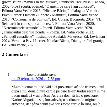
(proză scurtă) “Smiles in the Mirror”, Cranberry Tree Press, Canada,
2002 (proză scurtă, poeme), "Oameni pe care i-am cunoscut",
Editura Vatra Veche 2015, "Nicolae Băciuț în dialog cu Veronica
Pavel Lerner: Oameni - Repere - Mărturii", Editura Vatra Veche
2018, "Consonanțe de bon-ton", Ed. Coresi, Bucuresti, 2019. "N.
Seinhardt în care spui ca nu crezi", Editura Vatra Veche 2020,
"Neterminatele secunde" - Poezii, Editura Vatra veche 2020,
„Frumosului deschisa poartă” - Poezii, Ed. Vatra veche 2023,
„Peripeții canadiene”, ilustrații de Adelaida Mateescu, Ed. Leviathan
2024. Veronica Pavel Lerner, Nicolae Băciuț, Dialoguri fără granițe,
Ed. Vatra veche, 2025.
2 Comentarii
Luana Schidu
says:
on 13 februarie 2026 at 7:58 pm
M-am bucurat mult să văd aici prezentate atât de frumos, unul
după altul, două dintre cărțile pe care le-am tradus recent și mă
bucur mult că v-au plăcut. Aș vrea doar să fac o precizare:
Narine Abgarian este, într-adevăr, o scriitoare de origine
armeană, dar până acum și-a scris toate cărțile în rusă, nu în