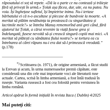
răposatului ei soț să repete. «Dă la o parte ce nu contează și trăiește
fără să privești în urmă.» Țolak așa făcea, dar, uite, ea nu putea. Nu
voia. Își înghețase sufletul, își împietrise inima. Nu-i iertase
bărbatului ei că n-o ascultase și plecase de bunăvoie la moarte. «A
meritat să plătim nesăbuința ta prostească cu singurătatea și
lacrimile mele?» se întreba Manuș rememorînd anii grei când, fără
ajutorul lui Țolak, a cărui revenire la viață fusese grea și
îndelungată, fusese nevoită să-și crească singură copiii mai mici. «A
meritat să plătești cu sănătatea fiului nostru?» se tortura ea cu
întrebarea al cărei răpuns nu-i era dat să-l primească vreodată.”
(p.178)
_______________________________
*)
Scriitoarea (n. 1971), de origine armeniană, a făcut studii
la Erevan și acum, în urma numeroaselor premii căpătate, este
considerată una din cele mai importante voci ale literaturii ruse
actuale. Cartea, scrisă în limba armeniană, a fost întâi tradusă în
rusește. Varianta rusească a fost cea folosită pentru versiunea în
limba română.
Articol apărut în formă inițială în revista Itaca ( Dublin) 4/2025
Mai puteţi citi: