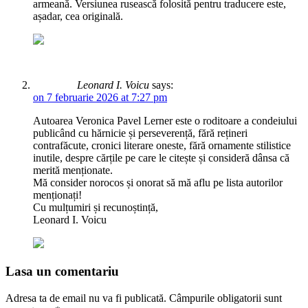
armeană. Versiunea rusească folosită pentru traducere este,
așadar, cea originală.
Leonard I. Voicu
says:
on 7 februarie 2026 at 7:27 pm
Autoarea Veronica Pavel Lerner este o roditoare a condeiului
publicând cu hărnicie și perseverență, fără rețineri
contrafăcute, cronici literare oneste, fără ornamente stilistice
inutile, despre cărțile pe care le citește și consideră dânsa că
merită menționate.
Mă consider norocos și onorat să mă aflu pe lista autorilor
menționați!
Cu mulțumiri și recunoștință,
Leonard I. Voicu
Lasa un comentariu
Adresa ta de email nu va fi publicată.
Câmpurile obligatorii sunt