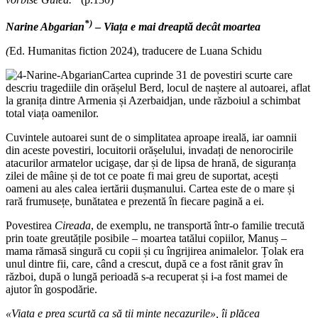
*)
Narine Abgarian
–
Viața e mai dreaptă decât moartea
(
Ed. Humanitas fiction 2024), traducere de Luana Schidu
Cartea cuprinde 31 de povestiri scurte care
descriu tragediile din orășelul Berd, locul de naștere al autoarei, aflat
la granița dintre Armenia și Azerbaidjan, unde războiul a schimbat
total viața oamenilor.
Cuvintele autoarei sunt de o simplitatea aproape ireală, iar oamnii
din aceste povestiri, locuitorii orășelului, invadați de nenorocirile
atacurilor armatelor ucigașe, dar și de lipsa de hrană, de siguranța
zilei de mâine și de tot ce poate fi mai greu de suportat, acești
oameni au ales calea iertării dușmanului. Cartea este de o mare și
rară frumusețe, bunătatea e prezentă în fiecare pagină a ei.
Povestirea
Cireada
, de exemplu, ne transportă într-o familie trecută
prin toate greutățile posibile – moartea tatălui copiilor, Manuș –
mama rămasă singură cu copii și cu îngrijirea animalelor. Țolak era
unul dintre fii, care, când a crescut, după ce a fost rănit grav în
război, după o lungă perioadă s-a recuperat și i-a fost mamei de
ajutor în gospodărie.
«Viața e prea scurtă ca să ții minte necazurile», îi plăcea