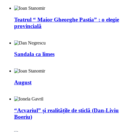
Teatrul “ Maior Gheorghe Pastia” : o elegie
provincială
Sandala ca limes
August
“Acvariul” și realitățile de sticlă (Dan-Liviu
Boeriu)