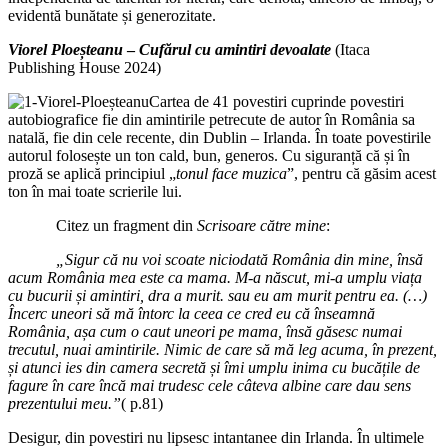
evidentă bunătate și generozitate.
Viorel Ploeșteanu
–
Cufărul cu amintiri devoalate
(Itaca
Publishing House 2024)
Cartea de 41 povestiri cuprinde povestiri
autobiografice fie din amintirile petrecute de autor în România sa
natală, fie din cele recente, din Dublin – Irlanda. În toate povestirile
autorul folosește un ton cald, bun, generos. Cu siguranță că și în
proză se aplică principiul „
tonul face muzica
”, pentru că găsim acest
ton în mai toate scrierile lui.
Citez un fragment din
Scrisoare către mine
:
„Sigur că nu voi scoate niciodată România din mine, însă
acum România mea este ca mama. M-a născut, mi-a umplu viața
cu bucurii și amintiri, dra a murit. sau eu am murit pentru ea. (…)
Încerc uneori să mă întorc la ceea ce cred eu că înseamnă
România, așa cum o caut uneori pe mama, însă găsesc numai
trecutul, nuai amintirile. Nimic de care să mă leg acuma, în prezent,
și atunci ies din camera secretă și îmi umplu inima cu bucățile de
fagure în care încă mai trudesc cele câteva albine care dau sens
prezentului meu.”
( p.81)
Desigur, din povestiri nu lipsesc intantanee din Irlanda. În ultimele