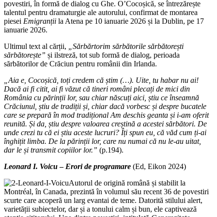
povestiri, în formă de dialog cu Ghe. O’Cocoșică, se întrezărește
talentul pentru dramaturgie ale autorului, confirmat de montarea
piesei
Emigranții
la Atena pe 10 ianuarie 2026 și la Dublin, pe 17
ianuarie 2026.
Ultimul text al cărții,
„Sărbărtorim sărbătorile sărbătorești
sărbătorește”
și ilstreză, tot sub formă de dialog, perioada
sărbătorilor de Crăciun pentru românii din Irlanda.
„Aia e, Cocoșică, toți credem că știm (…). Uite, tu habar nu ai!
Dacă ai fi citit, ai fi văzut că tineri români plecați de mici din
România cu părinții lor, sau chiar născuți aici, știu ce înseamnă
Crăciunul, știu de tradiții și, chiar dacă vorbesc și despre bucatele
care se prepară în mod tradițional Am deschis geanta și i-am oferit
reunită. Și da, știu despre valoarea creștină a acestei sărbători. De
unde crezi tu că ei știu aceste lucruri? Îți spun eu, că văd cum ți-ai
înghițit limba. De la părinții lor, care nu numai că nu le-au uitat,
dar le și transmit copiilor lor.”
(p.194).
Leonard I. Voicu
–
Erori de programare
(Ed, Eikon 2024)
Autorul de origină română și stabilit la
Montréal, în Canada, prezintă în volumul său recent 36 de povestiri
scurte care acoperă un larg evantai de teme. Datorită stilului alert,
varietății subiectelor, dar și a tonului calm și bun, ele captivează