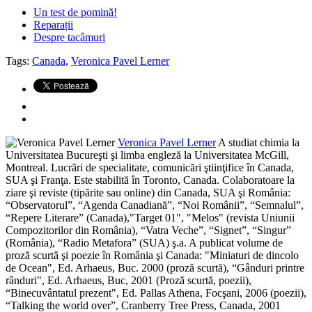
Un test de pomină!
Reparații
Despre tacâmuri
Tags:
Canada
,
Veronica Pavel Lerner
Veronica Pavel Lerner
A studiat chimia la
Universitatea Bucureşti şi limba engleză la Universitatea McGill,
Montreal. Lucrări de specialitate, comunicări ştiinţifice în Canada,
SUA şi Franţa. Este stabilită în Toronto, Canada. Colaboratoare la
ziare şi reviste (tipărite sau online) din Canada, SUA şi România:
“Observatorul”, “Agenda Canadiană”, “Noi Românii”, “Semnalul”,
“Repere Literare” (Canada),"Target 01", "Melos" (revista Uniunii
Compozitorilor din România), “Vatra Veche”, “Signet”, “Singur”
(România), “Radio Metafora” (SUA) ş.a. A publicat volume de
proză scurtă şi poezie în România şi Canada: "Miniaturi de dincolo
de Ocean", Ed. Arhaeus, Buc. 2000 (proză scurtă), “Gânduri printre
rânduri", Ed. Arhaeus, Buc, 2001 (Proză scurtă, poezii),
“Binecuvântatul prezent", Ed. Pallas Athena, Focşani, 2006 (poezii),
“Talking the world over”, Cranberry Tree Press, Canada, 2001