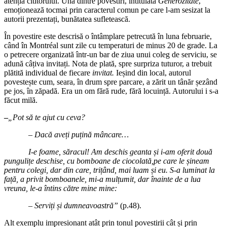
atenția cititorului. Una dintre povestiri, intitulată
Generozitate
,
emoționează tocmai prin caracterul comun pe care l-am sesizat la
autorii prezentați, bunătatea sufletească.
În povestire este descrisă o întâmplare petrecută în luna februarie,
când în Montréal sunt zile cu temperaturi de minus 20 de grade. La
o petrecere organizată într-un bar de ziua unui coleg de serviciu, se
adună câțiva invitați. Nota de plată, spre surpriza tuturor, a trebuit
plătită individual de fiecare
invitat.
Ieșind din local, autorul
povestește cum, seara, în drum spre parcare, a zărit un tânăr șezând
pe jos, în zăpadă. Era un om fără rude, fără locuință. Autorului i s-a
făcut milă.
–
„Pot să te ajut cu ceva?
– Dacă aveți puțină mâncare…
I-e foame, săracul! Am deschis geanta și i-am oferit două
pungulițe deschise, cu bomboane de ciocolată,pe care le șineam
pentru colegi, dar din care, trițând, mai luam și eu. S-a luminat la
față, a privit bomboanele, mi-a mulțumit, dar înainte de a lua
vreuna, le-a întins către mine mine:
– Serviți și dumneavoastră”
(p.48).
Alt exemplu impresionant atât prin tonul povestirii cât și prin