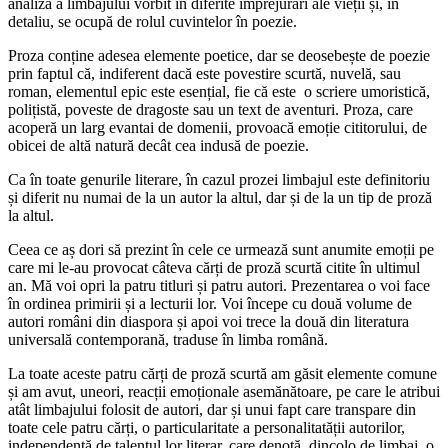
analiză a limbajului vorbit în diferite împrejurări ale vieții și, în
detaliu, se ocupă de rolul cuvintelor în poezie.
Proza conține adesea elemente poetice, dar se deosebește de poezie
prin faptul că, indiferent dacă este povestire scurtă, nuvelă, sau
roman, elementul epic este esențial, fie că este o scriere umoristică,
polițistă, poveste de dragoste sau un text de aventuri. Proza, care
acoperă un larg evantai de domenii, provoacă emoție cititorului, de
obicei de altă natură decât cea indusă de poezie.
Ca în toate genurile literare, în cazul prozei limbajul este definitoriu
și diferit nu numai de la un autor la altul, dar și de la un tip de proză
la altul.
Ceea ce aș dori să prezint în cele ce urmează sunt anumite emoții pe
care mi le-au provocat câteva cărți de proză scurtă citite în ultimul
an. Mă voi opri la patru titluri și patru autori. Prezentarea o voi face
în ordinea primirii și a lecturii lor. Voi începe cu două volume de
autori români din diaspora și apoi voi trece la două din literatura
universală contemporană, traduse în limba română.
La toate aceste patru cărți de proză scurtă am găsit elemente comune
și am avut, uneori, reacții emoționale asemănătoare, pe care le atribui
atât limbajului folosit de autori, dar și unui fapt care transpare din
toate cele patru cărți, o particularitate a personalitatății autorilor,
independentă de talentul lor literar, care denotă, dincolo de limbaj, o