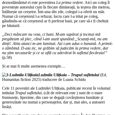
deznodământul ei este povestirea
La prima vedere
. Aici un coleg îi
povestește autorului cum în fiecare dimineață, la ieșirea din metrou,
întâlnește un cerșetor. Într-una din zile, colegul i-a oferit un măr.
Numai că cerșetorul l-a refuzat, lucru care l-a iritat pe coleg,
gândindu-se că cerșetorul ar fi preferat bani, pe care să-i fi cheltuit
pe băutură:
„Deci mâncare nu voia, ci bani. M-am supărat și tocmai mă
pregăteam să plec, când l-am auzit spunând:„Scuzați-mă, nu am
dinți!. Abia atunci m-am luminat. Azi i-am adus o banană. A primit-
o zâmbind. D-aia zic, ne grăbim să judecăm la prima vedere, dar
nu știm necazurile și ce se află cu adevărat în sufletul fiecăruia!”
(p.58)
Și ar mai fi multe asemenea exemple…
Ludmila Ulițkaia
–
Trupul sufletului
(Ed.
Humanitas fiction 2025) traducere de Luana Schidu
Cele 11 povestiri ale Ludmilei Ulițkaia, publicate recent în volumul
intitulat
Trupul sufletului
, (cât de relevant este ) sunt de o mare
frumusețe, lipezime, din care se degajă covârșitorea bunătate și
generozitate nu numai a personajelor, dar și, mai ales, a autoarei
însăși.