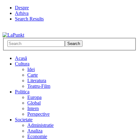
Despre
Arhiva
Search Results
Acasă
Cultura
Idei
Carte
Literatura
Teatru-Film
Politica
Europa
Global
Intern
Perspective
Societate
Administratie
Analiza
Economie