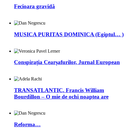
Fecioara gravidă
MUSICA PURITAS DOMINICA (Egiptul… )
Conspirația Cearșafurilor, Jurnal European
TRANSATLANTIC. Francis William
Bourdillon – O mie de ochi noaptea are
Reforma…