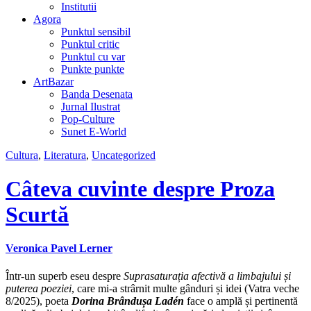
Institutii
Agora
Punktul sensibil
Punktul critic
Punktul cu var
Punkte punkte
ArtBazar
Banda Desenata
Jurnal Ilustrat
Pop-Culture
Sunet E-World
Cultura
,
Literatura
,
Uncategorized
Câteva cuvinte despre Proza
Scurtă
Veronica Pavel Lerner
Într-un superb eseu despre
Suprasaturația afectivă a limbajului și
puterea poeziei
, care mi-a strârnit multe gânduri și idei (Vatra veche
8/2025), poeta
Dorina Brândușa Ladén
face o amplă și pertinentă