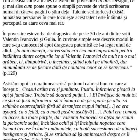
Din această carte am ales ca exemplu povestirea
În doi.
Desigur,
ce
și mai ales
cum
poate spune o simplă poveste de viață scriitoarea
numai în câteva pagini o știm deja. Talente scriitoricești există,
bunătatea persoanei în care locuiește acest talent este întâlnită și
percepută ca atare ceva mai rar.
În povestire estevorba de dragostea de peste 30 de ani dintre soții
Valentin Ivanovici și Gulia. În cuvinte simple este descris modul în
care s-au cunoscut și apoi dragostea puternică ce i-a legat unul de
altul.
„În anii tinereții, conversația era cea mai importantă pentru
întâlnirea dintre corpurile lor și Valentin Ivanovici de mult nu o mai
grăbea, ci, dimpotrivă, o încetinea, știind totul pe dinafară, dar
minunându-se de fiecare dată de noutatea celor ce se petreceau.”
(p.129)
Asistăm apoi la narațiunea scrisă pe tonul calm și bun cu care a
început:
„Ceasul arăta trei și jumătate. Pustiu. Infirmiera pleacă la
opt și jumătate. Trebuie să doarmă puțin.
[
…
]
El învățase de mult tot
ce știa să facă infirmiera: să o întoarcă de pe oparte pe alta, să
schimbe cearceafurile fără să deranjeze trupul întins.
[
…
]
ea era
ușoară, ca o fetiță, ca o mică pasăre uscățivă
[
…
].
Patul era comod,
cu acces din toate părțile, dar valentin Ivanovici se ațeza pe scaun
la picioarele soției, închidea ochii și își închipuia nopatea care
tocmai trecuse în toate amănuntele, cu toată succesiunea de atingeri
inteligente și fericite. Și se străduia să își amintească despre ce îi
vorbise Gulea.”
(p.130)