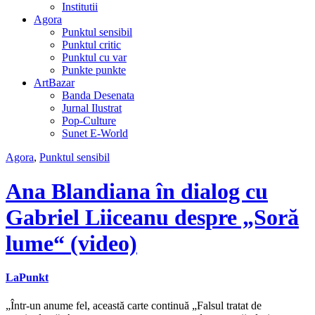
Institutii
Agora
Punktul sensibil
Punktul critic
Punktul cu var
Punkte punkte
ArtBazar
Banda Desenata
Jurnal Ilustrat
Pop-Culture
Sunet E-World
Agora
,
Punktul sensibil
Ana Blandiana în dialog cu
Gabriel Liiceanu despre „Soră
lume“ (video)
LaPunkt
„Într-un anume fel, această carte continuă „Falsul tratat de