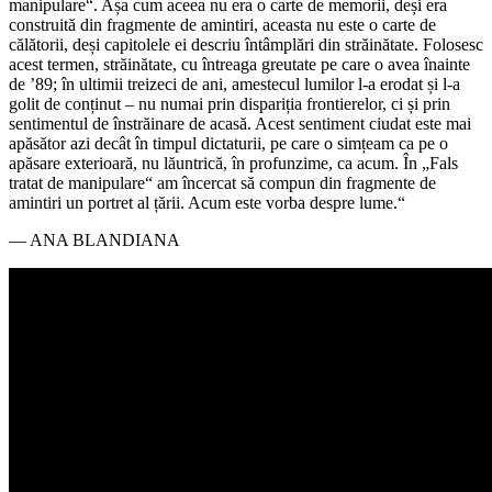
manipulare“. Așa cum aceea nu era o carte de memorii, deși era
construită din fragmente de amintiri, aceasta nu este o carte de
călătorii, deși capitolele ei descriu întâmplări din străinătate. Folosesc
acest termen, străinătate, cu întreaga greutate pe care o avea înainte
de ’89; în ultimii treizeci de ani, amestecul lumilor l-a erodat și l-a
golit de conținut – nu numai prin dispariția frontierelor, ci și prin
sentimentul de înstrăinare de acasă. Acest sentiment ciudat este mai
apăsător azi decât în timpul dictaturii, pe care o simțeam ca pe o
apăsare exterioară, nu lăuntrică, în profunzime, ca acum. În „Fals
tratat de manipulare“ am încercat să compun din fragmente de
amintiri un portret al țării. Acum este vorba despre lume.“
— ANA BLANDIANA