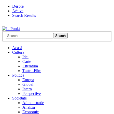
Despre
Arhiva
Search Results
Acasă
Cultura
Idei
Carte
Literatura
Teatru-Film
Politica
Europa
Global
Intern
Perspective
Societate
Administratie
Analiza
Economie