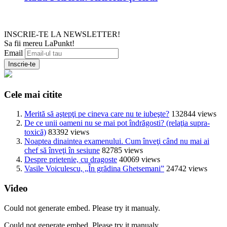
INSCRIE-TE LA NEWSLETTER!
Sa fii mereu LaPunkt!
Email
Cele mai citite
Merită să aştepţi pe cineva care nu te iubeşte?
132844 views
De ce unii oameni nu se mai pot îndrăgosti? (relaţia supra-
toxică)
83392 views
Noaptea dinaintea examenului. Cum înveţi când nu mai ai
chef să înveţi în sesiune
82785 views
Despre prietenie, cu dragoste
40069 views
Vasile Voiculescu, „În grădina Ghetsemani”
24742 views
Video
Could not generate embed. Please try it manualy.
Could not generate embed. Please try it manualy.