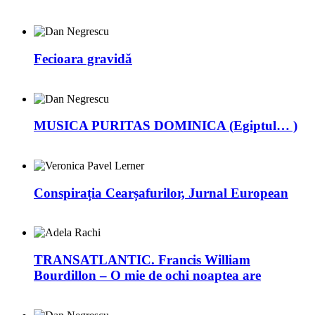
Fecioara gravidă
MUSICA PURITAS DOMINICA (Egiptul… )
Conspirația Cearșafurilor, Jurnal European
TRANSATLANTIC. Francis William
Bourdillon – O mie de ochi noaptea are