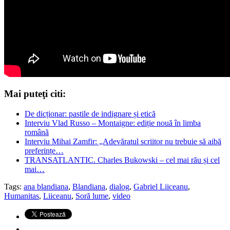
Mai puteţi citi:
De dicționar: pastile de indignare și etică
Interviu Vlad Russo – Montaigne: ediție nouă în limba
română
Interviu Mihai Zamfir: „Adevăratul scriitor nu trebuie să aibă
preferințe…
TRANSATLANTIC. Charles Bukowski – cel mai rău și cel
mai…
Tags:
ana blandiana
,
Blandiana
,
dialog
,
Gabriel Liiceanu
,
Humanitas
,
Liiceanu
,
Soră lume
,
video