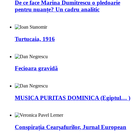
De ce face Marina Dumitrescu o pledoarie
pentru nuanțe? Un cadru analitic
Turtucaia, 1916
Fecioara gravidă
MUSICA PURITAS DOMINICA (Egiptul… )
Conspirația Cearșafurilor, Jurnal European