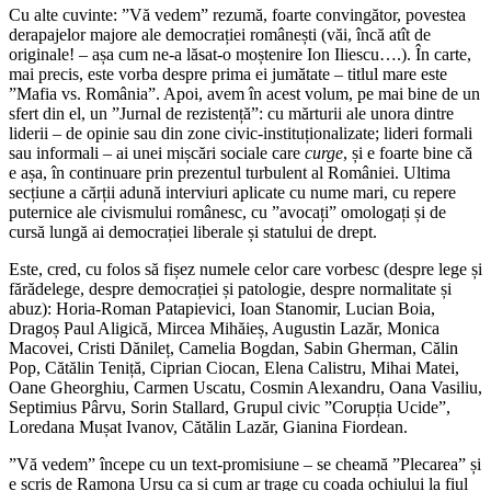
Cu alte cuvinte: ”Vă vedem” rezumă, foarte convingător, povestea
derapajelor majore ale democrației românești (văi, încă atît de
originale! – așa cum ne-a lăsat-o moștenire Ion Iliescu….). În carte,
mai precis, este vorba despre prima ei jumătate – titlul mare este
”Mafia vs. România”. Apoi, avem în acest volum, pe mai bine de un
sfert din el, un ”Jurnal de rezistență”: cu mărturii ale unora dintre
liderii – de opinie sau din zone civic-instituționalizate; lideri formali
sau informali – ai unei mișcări sociale care
curge
, și e foarte bine că
e așa, în continuare prin prezentul turbulent al României. Ultima
secțiune a cărții adună interviuri aplicate cu nume mari, cu repere
puternice ale civismului românesc, cu ”avocați” omologați și de
cursă lungă ai democrației liberale și statului de drept.
Este, cred, cu folos să fișez numele celor care vorbesc (despre lege și
fărădelege, despre democrației și patologie, despre normalitate și
abuz): Horia-Roman Patapievici, Ioan Stanomir, Lucian Boia,
Dragoș Paul Aligică, Mircea Mihăieș, Augustin Lazăr, Monica
Macovei, Cristi Dănileț, Camelia Bogdan, Sabin Gherman, Călin
Pop, Cătălin Teniță, Ciprian Ciocan, Elena Calistru, Mihai Matei,
Oane Gheorghiu, Carmen Uscatu, Cosmin Alexandru, Oana Vasiliu,
Septimius Pârvu, Sorin Stallard, Grupul civic ”Corupția Ucide”,
Loredana Mușat Ivanov, Cătălin Lazăr, Gianina Fiordean.
”Vă vedem” începe cu un text-promisiune – se cheamă ”Plecarea” și
e scris de Ramona Ursu ca și cum ar trage cu coada ochiului la fiul