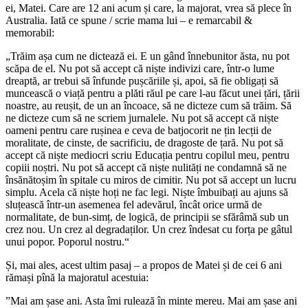
ei, Matei. Care are 12 ani acum și care, la majorat, vrea să plece în
Australia. Iată ce spune / scrie mama lui – e remarcabil &
memorabil:
„Trăim așa cum ne dictează ei. E un gând înnebunitor ăsta, nu pot
scăpa de el. Nu pot să accept că niște indivizi care, într-o lume
dreaptă, ar trebui să înfunde pușcăriile și, apoi, să fie obligați să
muncească o viață pentru a plăti răul pe care l-au făcut unei țări, țării
noastre, au reușit, de un an încoace, să ne dicteze cum să trăim. Să
ne dicteze cum să ne scriem jurnalele. Nu pot să accept că niște
oameni pentru care rușinea e ceva de batjocorit ne țin lecții de
moralitate, de cinste, de sacrificiu, de dragoste de țară. Nu pot să
accept că niște mediocri scriu Educația pentru copilul meu, pentru
copiii noștri. Nu pot să accept că niște nulități ne condamnă să ne
însănătoșim în spitale cu miros de cimitir. Nu pot să accept un lucru
simplu. Acela că niște hoți ne fac legi. Niște îmbuibați au ajuns să
sluțească într-un asemenea fel adevărul, încât orice urmă de
normalitate, de bun-simț, de logică, de principii se sfărâmă sub un
crez nou. Un crez al degradaților. Un crez îndesat cu forța pe gâtul
unui popor. Poporul nostru.“
Și, mai ales, acest ultim pasaj – a propos de Matei și de cei 6 ani
rămași pînă la majoratul acestuia:
”Mai am șase ani. Asta îmi rulează în minte mereu. Mai am șase ani