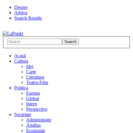
Despre
Arhiva
Search Results
Acasă
Cultura
Idei
Carte
Literatura
Teatru-Film
Politica
Europa
Global
Intern
Perspective
Societate
Administratie
Analiza
Economie