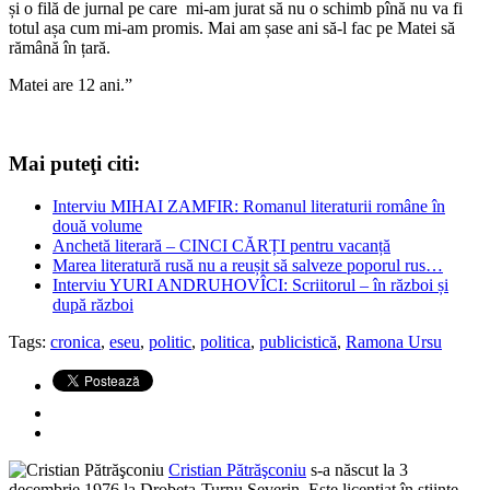
și o filă de jurnal pe care mi-am jurat să nu o schimb pînă nu va fi
totul așa cum mi-am promis. Mai am șase ani să-l fac pe Matei să
rămână în țară.
Matei are 12 ani.”
Mai puteţi citi:
Interviu MIHAI ZAMFIR: Romanul literaturii române în
două volume
Anchetă literară – CINCI CĂRȚI pentru vacanță
Marea literatură rusă nu a reușit să salveze poporul rus…
Interviu YURI ANDRUHOVÎCI: Scriitorul – în război și
după război
Tags:
cronica
,
eseu
,
politic
,
politica
,
publicistică
,
Ramona Ursu
Cristian Pătrăşconiu
s-a născut la 3
decembrie 1976 la Drobeta-Turnu Severin. Este licenţiat în ştiinţe