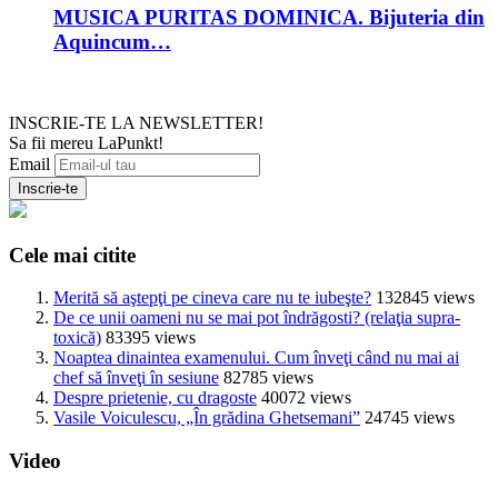
MUSICA PURITAS DOMINICA. Bijuteria din
Aquincum…
INSCRIE-TE LA NEWSLETTER!
Sa fii mereu LaPunkt!
Email
Cele mai citite
Merită să aştepţi pe cineva care nu te iubeşte?
132845 views
De ce unii oameni nu se mai pot îndrăgosti? (relaţia supra-
toxică)
83395 views
Noaptea dinaintea examenului. Cum înveţi când nu mai ai
chef să înveţi în sesiune
82785 views
Despre prietenie, cu dragoste
40072 views
Vasile Voiculescu, „În grădina Ghetsemani”
24745 views
Video