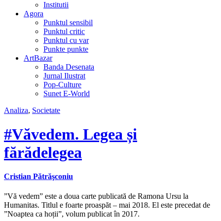
Institutii
Agora
Punktul sensibil
Punktul critic
Punktul cu var
Punkte punkte
ArtBazar
Banda Desenata
Jurnal Ilustrat
Pop-Culture
Sunet E-World
Analiza
,
Societate
#Văvedem. Legea și
fărădelegea
Cristian Pătrăşconiu
”Vă vedem” este a doua carte publicată de Ramona Ursu la
Humanitas. Titlul e foarte proaspăt – mai 2018. El este precedat de
”Noaptea ca hoții”, volum publicat în 2017.