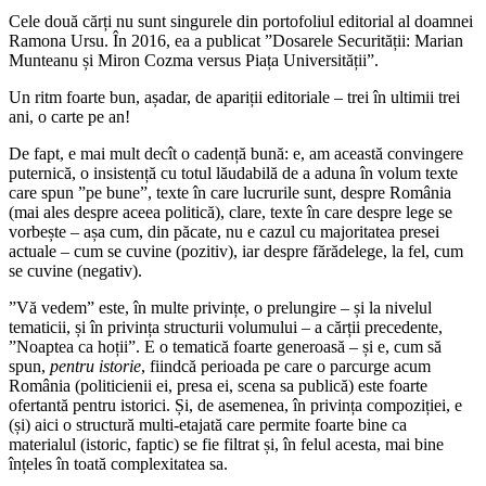
Cele două cărți nu sunt singurele din portofoliul editorial al doamnei
Ramona Ursu. În 2016, ea a publicat ”Dosarele Securității: Marian
Munteanu și Miron Cozma versus Piața Universității”.
Un ritm foarte bun, așadar, de apariții editoriale – trei în ultimii trei
ani, o carte pe an!
De fapt, e mai mult decît o cadență bună: e, am această convingere
puternică, o insistență cu totul lăudabilă de a aduna în volum texte
care spun ”pe bune”, texte în care lucrurile sunt, despre România
(mai ales despre aceea politică), clare, texte în care despre lege se
vorbește – așa cum, din păcate, nu e cazul cu majoritatea presei
actuale – cum se cuvine (pozitiv), iar despre fărădelege, la fel, cum
se cuvine (negativ).
”Vă vedem” este, în multe privințe, o prelungire – și la nivelul
tematicii, și în privința structurii volumului – a cărții precedente,
”Noaptea ca hoții”. E o tematică foarte generoasă – și e, cum să
spun,
pentru istorie
, fiindcă perioada pe care o parcurge acum
România (politicienii ei, presa ei, scena sa publică) este foarte
ofertantă pentru istorici. Și, de asemenea, în privința compoziției, e
(și) aici o structură multi-etajată care permite foarte bine ca
materialul (istoric, faptic) se fie filtrat și, în felul acesta, mai bine
înțeles în toată complexitatea sa.