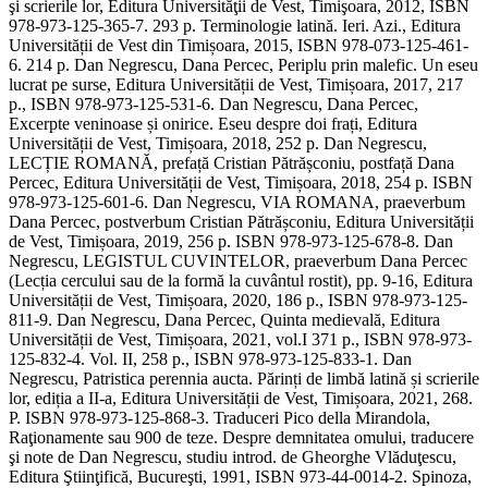
şi scrierile lor, Editura Universităţii de Vest, Timişoara, 2012, ISBN
978-973-125-365-7. 293 p. Terminologie latină. Ieri. Azi., Editura
Universității de Vest din Timișoara, 2015, ISBN 978-073-125-461-
6. 214 p. Dan Negrescu, Dana Percec, Periplu prin malefic. Un eseu
lucrat pe surse, Editura Universității de Vest, Timișoara, 2017, 217
p., ISBN 978-973-125-531-6. Dan Negrescu, Dana Percec,
Excerpte veninoase și onirice. Eseu despre doi frați, Editura
Universității de Vest, Timișoara, 2018, 252 p. Dan Negrescu,
LECȚIE ROMANĂ, prefață Cristian Pătrășconiu, postfață Dana
Percec, Editura Universității de Vest, Timișoara, 2018, 254 p. ISBN
978-973-125-601-6. Dan Negrescu, VIA ROMANA, praeverbum
Dana Percec, postverbum Cristian Pătrășconiu, Editura Universității
de Vest, Timișoara, 2019, 256 p. ISBN 978-973-125-678-8. Dan
Negrescu, LEGISTUL CUVINTELOR, praeverbum Dana Percec
(Lecția cercului sau de la formă la cuvântul rostit), pp. 9-16, Editura
Universității de Vest, Timișoara, 2020, 186 p., ISBN 978-973-125-
811-9. Dan Negrescu, Dana Percec, Quinta medievală, Editura
Universității de Vest, Timișoara, 2021, vol.I 371 p., ISBN 978-973-
125-832-4. Vol. II, 258 p., ISBN 978-973-125-833-1. Dan
Negrescu, Patristica perennia aucta. Părinți de limbă latină și scrierile
lor, ediția a II-a, Editura Universității de Vest, Timișoara, 2021, 268.
P. ISBN 978-973-125-868-3. Traduceri Pico della Mirandola,
Raţionamente sau 900 de teze. Despre demnitatea omului, traducere
şi note de Dan Negrescu, studiu introd. de Gheorghe Vlăduţescu,
Editura Ştiinţifică, Bucureşti, 1991, ISBN 973-44-0014-2. Spinoza,