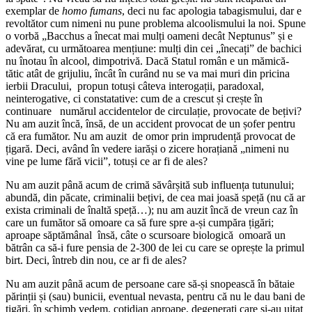
exemplar de
homo fumans
, deci nu fac apologia tabagismului, dar e
revoltător cum nimeni nu pune problema alcoolismului la noi. Spune
o vorbă „Bacchus a înecat mai mulți oameni decât Neptunus” și e
adevărat, cu următoarea mențiune: mulți din cei „înecați” de bachici
nu înotau în alcool, dimpotrivă. Dacă Statul român e un mămică-
tătic atât de grijuliu, încât în curând nu se va mai muri din pricina
ierbii Dracului, propun totuși câteva interogații, paradoxal,
neinterogative, ci constatative: cum de a crescut și crește în
continuare numărul accidentelor de circulație, provocate de bețivi?
Nu am auzit încă, însă, de un accident provocat de un șofer pentru
că era fumător. Nu am auzit de omor prin imprudență provocat de
țigară. Deci, având în vedere iarăși o zicere horațiană „nimeni nu
vine pe lume fără vicii”, totuși ce ar fi de ales?
Nu am auzit până acum de crimă săvârșită sub influența tutunului;
abundă, din păcate, criminalii bețivi, de cea mai joasă speță (nu că ar
exista criminali de înaltă speță…); nu am auzit încă de vreun caz în
care un fumător să omoare ca să fure spre a-și cumpăra țigări;
aproape săptămânal însă, câte o scursoare biologică omoară un
bătrân ca să-i fure pensia de 2-300 de lei cu care se oprește la primul
birt. Deci, întreb din nou, ce ar fi de ales?
Nu am auzit până acum de persoane care să-și snopească în bătaie
părinții și (sau) bunicii, eventual nevasta, pentru că nu le dau bani de
țigări, în schimb vedem, cotidian aproape, degenerați care și-au uitat