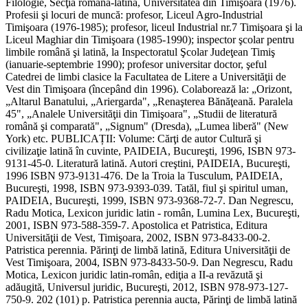
Filologie, Secţia română-latină, Universitatea din Timişoara (1976).
Profesii şi locuri de muncă: profesor, Liceul Agro-Industrial
Timişoara (1976-1985); profesor, liceul Industrial nr.7 Timişoara şi la
Liceul Maghiar din Timişoara (1985-1990); inspector şcolar pentru
limbile română şi latină, la Inspectoratul Şcolar Judeţean Timiş
(ianuarie-septembrie 1990); profesor universitar doctor, şeful
Catedrei de limbi clasice la Facultatea de Litere a Universităţii de
Vest din Timişoara (începând din 1996). Colaborează la: „Orizont,
„Altarul Banatului, „Ariergarda", „Renaşterea Bănăţeană. Paralela
45", „Analele Universităţii din Timişoara", „Studii de literatură
română şi comparată", „Signum" (Dresda), „Lumea liberă" (New
York) etc. PUBLICAȚII: Volume: Cărţi de autor Cultură şi
civilizaţie latină în cuvinte, PAIDEIA, Bucureşti, 1996, ISBN 973-
9131-45-0. Literatură latină. Autori creştini, PAIDEIA, Bucureşti,
1996 ISBN 973-9131-476. De la Troia la Tusculum, PAIDEIA,
Bucureşti, 1998, ISBN 973-9393-039. Tatăl, fiul şi spiritul uman,
PAIDEIA, Bucureşti, 1999, ISBN 973-9368-72-7. Dan Negrescu,
Radu Motica, Lexicon juridic latin - român, Lumina Lex, Bucureşti,
2001, ISBN 973-588-359-7. Apostolica et Patristica, Editura
Universităţii de Vest, Timişoara, 2002, ISBN 973-8433-00-2.
Patristica perennia. Părinţi de limbă latină, Editura Universităţii de
Vest Timişoara, 2004, ISBN 973-8433-50-9. Dan Negrescu, Radu
Motica, Lexicon juridic latin-român, ediţia a II-a revăzută şi
adăugită, Universul juridic, Bucureşti, 2012, ISBN 978-973-127-
750-9. 202 (101) p. Patristica perennia aucta, Părinţi de limbă latină