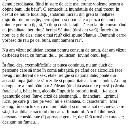
demult ereditatea, fiind în stare de cele mai crunte violențe pentru a
obține bani „de băut”. O remarcă: la inundațiile de anul trecut, în
destul de multe localități, jandarmii lucrau din greu la înălțarea
digurilor de protecție, permițându-și doar câte o pauză de cinci
minute pentru o țigară, în timp ce sinistrații stăteau la birt consumând
cu jovialitate beri după beri și Săniuțe (deși era vară). Întreb din
nou: ce e de ales, cine e mai rău? căci spune Plautus „Oamenii care-i
vorbesc de rău pe cei buni, sunt oameni răi”.
Nu am văzut politician arestat pentru consum de tutun, dar am văzut
derbedeu beat, cu fumuri de… politician, lovind omul legii.
În fine, deși exemplificările ar putea continua, nu am auzit de
persoane care să intre în comă tabagică, pe când cea alcoolică face
ravagii indiferent de sex, etate, religie și naționalitate; poate din
această imparțialitate să rezulte și popularitatea alcoolismului. Adaug
o cugetare a unui bătrân măhăleanț (de data asta nu e proză!) căruia
fratele său, băiat bun, alcoolic împuțit la propriu însă, i-a spart
geamurile casei într-o criză de abstinență… financiară: „primul
lucru pe care ți-l bei pe veci, nu e sănătatea, ci caracterul”. Mai
adaug, în concluzie, că nu am întâlnit și nu am auzit de cineva care
să-și fi anihilat caracterul din cauza fumatului. Am întâlnit însă
persoane considerate (?) aproape geniale, dar fără urmă de caracter;
desigur, nu fumau…