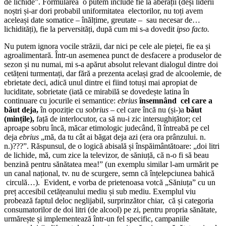
de lichide”. Formularea o putem include fie la aberații (deși liderii
noștri și-ar dori probabil uniformitatea electorilor, nu toți avem
aceleași date somatice – înălțime, greutate – sau necesar de…
lichidități), fie la perversități, după cum mi s-a dovedit
ipso facto.
Nu putem ignora vocile străzii, dar nici pe cele ale pieței, fie ea și
agroalimentară. Într-un asemenea punct de desfacere a produselor de
sezon și nu numai, mi s-a apărut absolut relevant dialogul dintre doi
cetățeni turmentați, dar fără a prezenta același grad de alcoolemie, de
ebrietate deci, adică unul dintre ei fiind totuși mai apropiat de
luciditate, sobrietate (iată ce mirabilă se dovedește latina în
continuare cu jocurile ei semantice:
ebrius
însemnând
cel care a
băut deja,
în opoziție cu
sobrius –
cel care încă nu (și-)a
băut
(mințile),
față de interlocutor, ca să nu-i zic intersughițător; cel
aproape sobru încă, măcar etimologic judecând, îl întreabă pe cel
deja
ebrius
„mă, da tu cât ai băgat deja azi (era ora prânzului. n.
n.)???”. Răspunsul, de o logică abisală și înspăimântătoare: „doi litri
de lichide, mă, cum zice la televizor, de săniuță, că n-o fi să beau
benzină pentru sănătatea mea!” (un exemplu similar l-am urmărit pe
un canal național, tv. nu de scurgere, semn că înțelepciunea bahică
circulă…). Evident, e vorba de prietenoasa votcă „Săniuța” cu un
preț accesibil cetățeanului mediu și sub mediu. Exemplul viu
probează faptul deloc neglijabil, surprinzător chiar, că și categoria
consumatorilor de doi litri (de alcool) pe zi, pentru propria sănătate,
urmărește și implementează într-un fel specific, campaniile