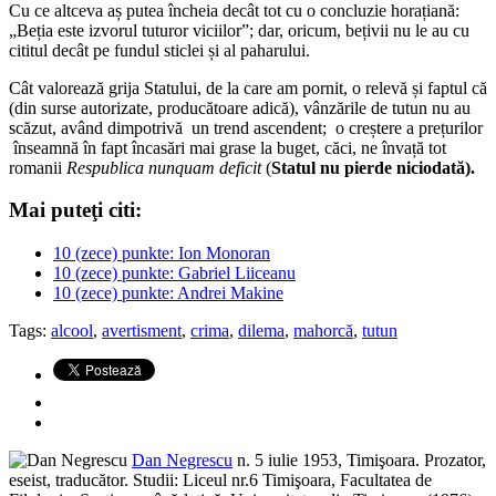
Cu ce altceva aș putea încheia decât tot cu o concluzie horațiană:
„Beția este izvorul tuturor viciilor”; dar, oricum, bețivii nu le au cu
cititul decât pe fundul sticlei și al paharului.
Cât valorează grija Statului, de la care am pornit, o relevă și faptul că
(din surse autorizate, producătoare adică), vânzările de tutun nu au
scăzut, având dimpotrivă un trend ascendent; o creștere a prețurilor
înseamnă în fapt încasări mai grase la buget, căci, ne învață tot
romanii
Respublica nunquam deficit
(
Statul nu pierde niciodată).
Mai puteţi citi:
10 (zece) punkte: Ion Monoran
10 (zece) punkte: Gabriel Liiceanu
10 (zece) punkte: Andrei Makine
Tags:
alcool
,
avertisment
,
crima
,
dilema
,
mahorcă
,
tutun
Dan Negrescu
n. 5 iulie 1953, Timişoara. Prozator,
eseist, traducător. Studii: Liceul nr.6 Timişoara, Facultatea de