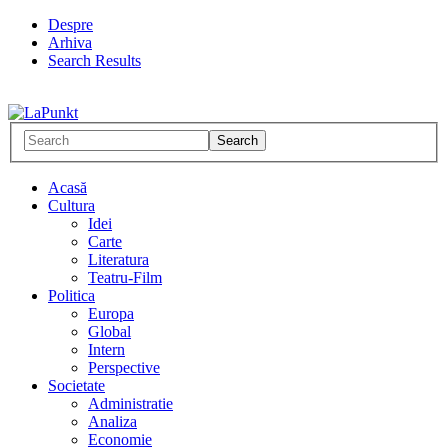
Despre
Arhiva
Search Results
Acasă
Cultura
Idei
Carte
Literatura
Teatru-Film
Politica
Europa
Global
Intern
Perspective
Societate
Administratie
Analiza
Economie