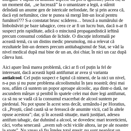
un moment dat, „se lucrează” la o umanizare a legii, a stârnit
deîndată un anume gen de istericale nefondate, fie și prin aceea că,
dacă ești nefumător, cine te punea să mergi într-un local pentru
fumători??? S-a constatat brusc scăderea… bruscă a numărului de
îmbolnăviri pe baze tabagice, ceea ce ar fi un lucru bun, dacă n-ar fi
suspect prin rapiditate, adică o minciună propagandistică ieftină
precum consumul cotidian de lichide. O discuție informală pe
această temă, cu un distins medic pneumolog, mi-a relevat că
rezultatele într-un demers precum antitabagismul de Stat, se văd la
nivel medical după mai bine de un an, doi chiar, în nici un caz după
câteva luni.
Aici apare însă marea problemă, căci ar fi cel puțin la fel de
interesant, dacă această luptă antifumat ar avea și varianta
antialcool
. Cel puțin suspect e faptul că nimeni, de la nici un nivel,
n-a pus și nu pune problema alcoolismului în țara noastră; deși mai
nou, aflăm că suntem un popor aproape alcoolic, așa dintr-o dată, ne
ascundem mârșav și penibil în spatele celei mai dure legi antifumat,
ca să nu se vadă că la consumul exacerbat de alcool suntem pe
piedestal. Nu pot spune în acest sens decât, urmându-l pe Horatius,
că „Proștii, când caută să se ferească de anumite vicii, cad în altele
opuse acestora”; dar, și în această situație, marii justițiari, adesea
antifum tabagic, dar duhnind a alcool, se dovedesc mari teoreticieni,
căci, vorba senecană „avem sub ochi viciile altora, iar pe ale noastre
la spate”. Nu vreau să fiu înțeles total greșit: nu sunt neapărat un