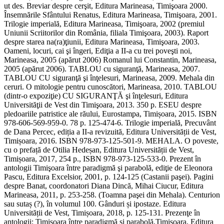
ut des. Breviar despre cerşit, Editura Marineasa, Timişoara 2000.
Însemnările Sfântului Renatus, Editura Marineasa, Timişoara, 2001.
Trilogie imperială, Editura Marineasa, Timişoara, 2002 (premiul
Uniunii Scriitorilor din România, filiala Timişoara, 2003). Raport
despre starea na(ra)ţiunii, Editura Marineasa, Timişoara, 2003.
Oameni, locuri, cai şi îngeri, Ediţia a II-a cu trei poveşti noi,
Marineasa, 2005 (apărut 2006) Romanul lui Constantin, Marineasa,
2005 (apărut 2006). TABLOU cu siguranţă, Marineasa, 2007.
TABLOU CU siguranţă şi înţelesuri, Marineasa, 2009. Mehala din
ceruri. O mitologie pentru cunoscători, Marineasa, 2010. TABLOU
(dintr-o expoziţie) CU SIGURANŢĂ şi înţelesuri, Editura
Universităţii de Vest din Timişoara, 2013. 350 p. ESEU despre
pledoariile patristice ale răului, Eurostampa, Timișoara, 2015. ISBN
978-606-569-959-0. 78 p. 125-474-6. Trilogie imperială, Precuvânt
de Dana Percec, ediția a II-a revizuită, Editura Universității de Vest,
Timișoara, 2016. ISBN 978-973-125-501-9. MEHALA. O poveste,
cu o prefață de Otilia Hedeșan, Editura Universității de Vest,
Timișoara, 2017, 254 p., ISBN 978-973-125-533-0. Prezent în
antologii Timişoara între paradigmă şi parabolă, ediţie de Eleonora
Pascu, Editura Excelsior, 2001, p. 124-125 (Castanii paşei). Pagini
despre Banat, coordonatori Diana Dincă, Mihai Ciucur, Editura
Marineasa, 2011, p. 253-258. (Toamna paşei din Mehala). Centurion
sau sutaș (?), în volumul 100. Gânduri și ipostaze. Editura
Universității de Vest, Timișoara, 2018, p. 125-131. Prezenţe în
antologii: Timişoara între paradigmă şi parabolă,Timişoara, Editura