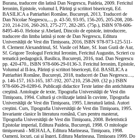
Burana, traducere din latină Dan Negrescu, Paideia, 2009. Fericitul
Ieronim, Epistole, volumul I, Părinţi şi scriitori bisericeşti, Ed.
BASILICA a Patriarhiei Române, Bucureşti, 2013, Traduceri de
Dan Nicolae Negrescu,..., p. 43-50, 93-95, 156-205, 205-208, 208-
210, 214-216, 260-263, 275-277, 282-285. (75p.), ISBN 978-606-
8495-46-0. Heloise și Abelard, Dincolo de epistole, introducere,
traducere din limba latină și note de Dan Negrescu, Editura
Universității de Vest din Timișoara, 2016, ISBN 978-973-125-511-
8. Clement Alexandrinul, Sf. Vasile cel Mare, Sf. Ioan Gură de Aur,
Sf. Grigore Teologul Fericitul Ieronim, Fericitul Augustin, Scrieri cu
tematică pedagogică, Basilica, București, 2016, trad. Dan Negrescu
pp. 420-470., ISBN 978-606-29-0136-3. Fericitul Ieronim, Epistole,
Volumul al II-lea, Părinți și scriitori bisericești, Ed. BASILICA a
Patriarhiei Române, București, 2018, traduceri de Dan Negrescu…,
p. 146-157, 163-165, 187-192, 207-210, 258-269. (32 p.) ISBN
978-606-29-0289-6. Publicaţii didactice Texte latine din antichitatea
creştină. Antologie de texte, Tipografia Universităţii de Vest din
Timişoara, 1994. Cultură şi civilizaţie latină în cuvinte, Tipografia
Universităţii de Vest din Timişoara, 1995. Literatură latină. Autori
creştini. Curs, Tipografia Universităţii de Vest din Timişoara, 1995.
Invariante clasice în literatura română, Curs pentru masterat,
Tipografia Universităţii de Vest din Timişoara, 2008. Beletristică
Epistolar imperial, Editura Paideia, Bucureşti, 1998. O mitologie
timişoreană - MEHALA, Editura Marineasa, Timişoara, 1998.
Oameni, locuri, cai şi îngeri, Editura Marineasa, Timişoara 1999. Do