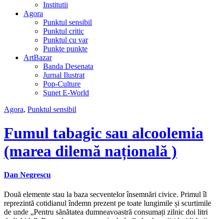
Institutii
Agora
Punktul sensibil
Punktul critic
Punktul cu var
Punkte punkte
ArtBazar
Banda Desenata
Jurnal Ilustrat
Pop-Culture
Sunet E-World
Agora
,
Punktul sensibil
Fumul tabagic sau alcoolemia
(marea dilemă națională )
Dan Negrescu
Două elemente stau la baza secventelor însemnări civice. Primul îl
reprezintă cotidianul îndemn prezent pe toate lungimile și scurtimile
de unde „Pentru sănătatea dumneavoastră consumați zilnic doi litri