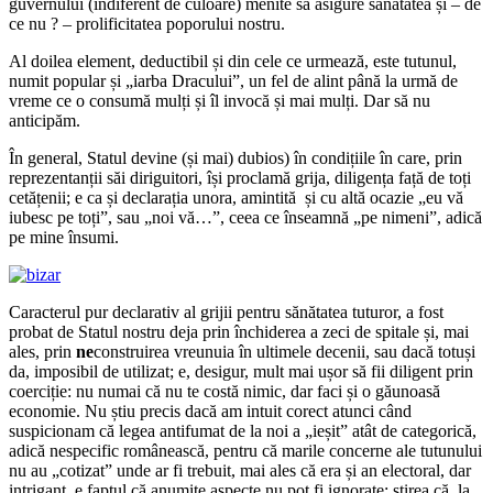
guvernului (indiferent de culoare) menite să asigure sănătatea și – de
ce nu ? – prolificitatea poporului nostru.
Al doilea element, deductibil și din cele ce urmează, este tutunul,
numit popular și „iarba Dracului”, un fel de alint până la urmă de
vreme ce o consumă mulți și îl invocă și mai mulți. Dar să nu
anticipăm.
În general, Statul devine (și mai) dubios) în condițiile în care, prin
reprezentanții săi diriguitori, își proclamă grija, diligența față de toți
cetățenii; e ca și declarația unora, amintită și cu altă ocazie „eu vă
iubesc pe toți”, sau „noi vă…”, ceea ce înseamnă „pe nimeni”, adică
pe mine însumi.
Caracterul pur declarativ al grijii pentru sănătatea tuturor, a fost
probat de Statul nostru deja prin închiderea a zeci de spitale și, mai
ales, prin
ne
construirea vreunuia în ultimele decenii, sau dacă totuși
da, imposibil de utilizat; e, desigur, mult mai ușor să fii diligent prin
coerciție: nu numai că nu te costă nimic, dar faci și o găunoasă
economie. Nu știu precis dacă am intuit corect atunci când
suspicionam că legea antifumat de la noi a „ieșit” atât de categorică,
adică nespecific românească, pentru că marile concerne ale tutunului
nu au „cotizat” unde ar fi trebuit, mai ales că era și an electoral, dar
intrigant e faptul că anumite aspecte nu pot fi ignorate; știrea că, la