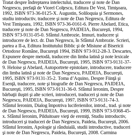
Tratat despre îndreptarea intelectului, traducere şi note de Dan
Negrescu, prefaţă de Viorel Colţescu, Editura De Vest, Timişoara,
1992, ISBN 973-36-0125-X. Augustin, Soliloquia şi Sermones,
studiu introductiv, traducere şi note de Dan Negrescu, Editura de
Vest Timişoara, 1992, ISBN 973-36-0161-6. Pierre Abelard, Etica,
traducere şi note de Dan Negrescu, PAIDEIA, Bucureşti, 1994,
ISBN 973-9131-05-0. Sfântul Ambrozie, Imnuri, traducere şi
introducere de lect. dr. Dan Negrescu, în Sfântul Ambrozie. Scrieri,
partea a II-a, Editura Institutului Biblic şi de Misiune al Bisericii
Ortodoxe Române, Bucureşti 1994, ISBN 973-912-28-3. Descartes,
Expunere despre metodă, traducere din limba latină şi note lexicale
de Dan Negrescu, PAIDEIA, Bucureşti, 1995, ISBN 973-9131-37-
9. Heloise şi Abelard, Autoportrete epistolare, introducere, traducere
din limba latină şi note de Dan Negrescu, PAIDEIA, Bucureşti,
1995, ISBN 973-9131-35-2. Toma d’Aquino, Despre Fiinţă şi
Esenţă, traducere, note şi biografie de Dan Negrescu, PAIDEIA,
Bucureşti, 1995, ISBN 973-9131-36-0. Sfântul Ieronim, Despre
bărbaţii iluştri şi alte scrieri, introduceri, traduceri şi note de Dan
Negrescu, PAIDEIA, Bucureşti, 1997, ISBN 973-9131-74-3.
Sfântul Ieronim, Dialog împotriva luciferienilor, introd., trad. şi note
de Dan Negrescu, PAIDEIA, Bucureşti, 1999, ISBN 973-9368-45-
x. Sfântul Ieronim, Pilduitoare vieţi de eremiţi, Studiu introductiv,
introduceri şi traduceri de Dan Negrescu, Paideia, Bucureşti, 2006.
Sfântul Ieronim, Apologie şi rânduială, studii introductive, traduceri
şi note de Dan Negrescu, Paideia, Bucureşti, 2008. Carmina