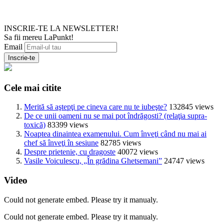
INSCRIE-TE LA NEWSLETTER!
Sa fii mereu LaPunkt!
Email
Cele mai citite
Merită să aştepţi pe cineva care nu te iubeşte?
132845 views
De ce unii oameni nu se mai pot îndrăgosti? (relaţia supra-
toxică)
83399 views
Noaptea dinaintea examenului. Cum înveţi când nu mai ai
chef să înveţi în sesiune
82785 views
Despre prietenie, cu dragoste
40072 views
Vasile Voiculescu, „În grădina Ghetsemani”
24747 views
Video
Could not generate embed. Please try it manualy.
Could not generate embed. Please try it manualy.