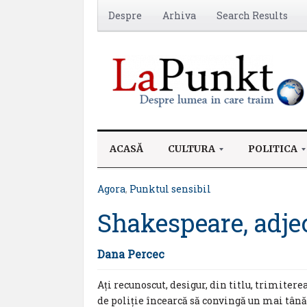
Despre
Arhiva
Search Results
ACASĂ
CULTURA
POLITICA
Agora
,
Punktul sensibil
Shakespeare, adje
Dana Percec
Ați recunoscut, desigur, din titlu, trimiter
de poliție încearcă să convingă un mai tânăr 