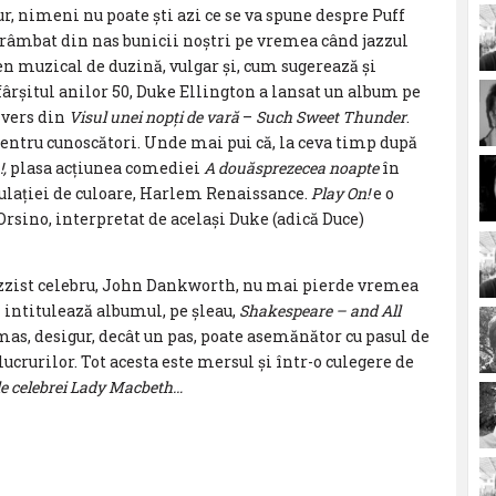
ur, nimeni nu poate ști azi ce se va spune despre Puff
trâmbat din nas bunicii noștri pe vremea când jazzul
gen muzical de duzină, vulgar și, cum sugerează și
fârșitul anilor 50, Duke Ellington a lansat un album pe
 vers din
Visul unei nopți de vară
–
Such Sweet Thunder
.
 pentru cunoscători. Unde mai pui că, la ceva timp după
,
plasa acțiunea comediei
A douăsprezecea noapte
în
lației de culoare, Harlem Renaissance.
Play On!
e o
 Orsino, interpretat de același Duke (adică Duce)
 jazzist celebru, John Dankworth, nu mai pierde vremea
și intitulează albumul, pe șleau,
Shakespeare – and All
ămas, desigur, decât un pas, poate asemănător cu pasul de
lucrurilor. Tot acesta este mersul și într-o culegere de
le celebrei Lady Macbeth…