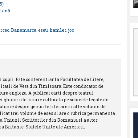
5)
omână
rcec
,
Danemarca
,
eseu
,
hamlet
,
joc
oi copii. Este conferentiar la Facultatea de Litere,
sitatii de Vest din Timisoara. Este conducator de
ura engleza. A publicat carti despre teatrul
i ghiduri de istorie culturala pe subiecte legate de
 volume despre genurile literare si alte volume de
licat trei volume de eseu si are o rubrica permanenta
a Uniunii Scriitorilor din Romania si a altor
a Britanie, Statele Unite ale Americii.