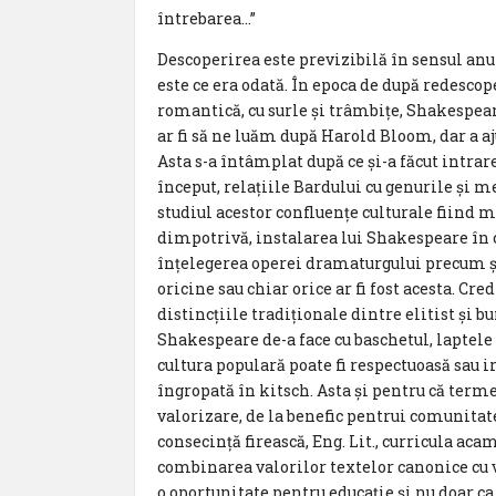
întrebarea…”
Descoperirea este previzibilă în sensul anu
este ce era odată. În epoca de după redescop
romantică, cu surle și trâmbițe, Shakespear
ar fi să ne luăm după Harold Bloom, dar a aju
Asta s-a întâmplat după ce și-a făcut intrar
început, relațiile Bardului cu genurile și 
studiul acestor confluențe culturale fiind 
dimpotrivă, instalarea lui Shakespeare în 
înțelegerea operei dramaturgului precum și
oricine sau chiar orice ar fi fost acesta. Cr
distincțiile tradiționale dintre elitist și 
Shakespeare de-a face cu baschetul, laptele 
cultura populară poate fi respectuoasă sau i
îngropată în kitsch. Asta și pentru că ter
valorizare, de la benefic pentrui comunitate
consecință firească, Eng. Lit., curricula ac
combinarea valorilor textelor canonice cu v
o oportunitate pentru educație și nu doar ca