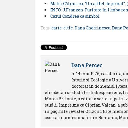
Matei Călinescu, “Un altfel de jurnal”, (
INFO: J.Franzen-Puritate în limba r
Cazul Condrea ca simbol
Tags:
carte
,
citie
,
Dana Chetrinescu
,
Dana Pe
Dana Percec
n. 14 mai 1976, casatorita, d
Istorie si Teologie a Univer
doctorat in domeniul literat
elisabetan si studiile shakespeariene, tre
Marea Britanie, a editat o serie in patru
studii. Impreuna cu Ciprian Valcan, a pub
in paginile revistei Orizont. Este membr
asociatii profesionale din Romania, Mare