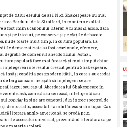
nțat de titlul eseului de azi. Nici Shakespeare nu mai
erirea Bardului de la Stratford, în maniera exaltat-
e a fost inima canonului literar. A rămas și acolo, dacă
ns și pe tricouri, pe conserve și pe cărțile de bucate.
ea, nu de foarte mult timp, în cultura populară. La
mediile democratizate au fost ocazionale, efemere,
mai degrabă de domeniul anecdoticului. Astăzi,
cultura populară face mai firească și mai simplă chiar
 înțelegerea interesului crescut pentru Shakespeare,
U
ed că însăși condiția postmodernității, în care s-au erodat
bun de larg consum, ne ajută să înțelegem ce are
praf, jazzul sau rap-ul. Abordarea lui Shakespeare în
reverențioasă, comică sau serioasă, inteligentă sau
menul
popular
în sine are conotații din întreg spectrul de
 și democratic, accesibil, la mârlănesc și din topor. Ca o
ameică literară anglo-americană, se predă prin
alorile accesului universal, prezentând literatura ca pe
 pe o materie școlară.