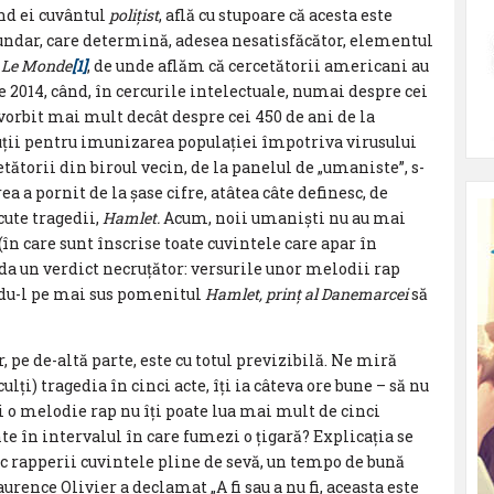
ând ei cuvântul
polițist
, află cu stupoare că acesta este
cundar, care determină, adesea nesatisfăcător, elementul
n
Le Monde
[1]
, de unde aflăm că cercetătorii americani au
ie 2014, când, în cercurile intelectuale, numai despre cei
vorbit mai mult decât despre cei 450 de ani de la
luții pentru imunizarea populației împotriva virusului
tătorii din biroul vecin, de la panelul de „umaniste”, s-
 a pornit de la șase cifre, atâtea câte definesc, de
cute tragedii,
Hamlet.
Acum, noii umaniști nu au mai
în care sunt înscrise toate cuvintele care apar în
 da un verdict necruțător: versurile unor melodii rap
ndu-l pe mai sus pomenitul
Hamlet, prinț al Danemarcei
să
, pe de-altă parte, este cu totul previzibilă. Ne miră
lți) tragedia în cinci acte, îți ia câteva ore bune – să nu
lți o melodie rap nu îți poate lua mai mult de cinci
e în intervalul în care fumezi o țigară? Explicația se
esc rapperii cuvintele pline de sevă, un tempo de bună
rence Olivier a declamat „A fi sau a nu fi, aceasta este