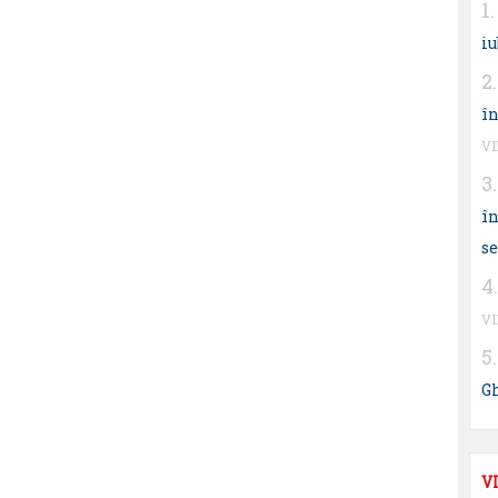
iu
în
V
în
s
V
G
V