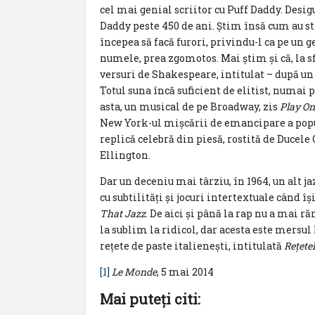
cel mai genial scriitor cu Puff Daddy. Desig
Daddy peste 450 de ani. Știm însă cum au s
începea să facă furori, privindu-l ca pe un 
numele, prea zgomotos. Mai știm și că, la s
versuri de Shakespeare, intitulat – după un
Totul suna încă suficient de elitist, numai
asta, un musical de pe Broadway, zis
Play On!
New York-ul mișcării de emancipare a popu
replică celebră din piesă, rostită de Ducele
Ellington.
Dar un deceniu mai târziu, în 1964, un alt
cu subtilități și jocuri intertextuale când î
That Jazz
. De aici și până la rap nu a mai r
la sublim la ridicol, dar acesta este mersul 
rețete de paste italienești, intitulată
Rețete
[1]
Le Monde
, 5 mai 2014
Mai puteţi citi: