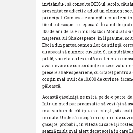
invitându-l să consulte DEX-ul. Acolo, căut
prezentat ca adjectiv, adică un element se
principal. Cam așa se anunță lucrurile și î
făcut o descoperire epocală. În anul de graț
100 de ani de la Primul Război Mondial s-a 
nașterea lui Shakespeare, în lipsa unei so
Ebola din partea oamenilor de știință, cerce
au apucat să numere cuvinte. Și numărătoarea
pildă, varietatea lexicală a celei mai cunos
avut nevoie de concordanțe în zece volume (
piesele shakespeariene, cu citate) pentru a
conțin mai mult de 10.000 de cuvinte, făcâ
pălească.
Această găselniță ne miră, pe de-o parte, dar
într-un mod pur pragmatic: să vezi (și să ascu
mai vorbim de cât îți ia s-o citești; să ascu
minute. Unde să încapă mii și mii de cuvint
găsește, probabil, în viteza cu care își rost
seamă mult mai alert decât acela în care Lau