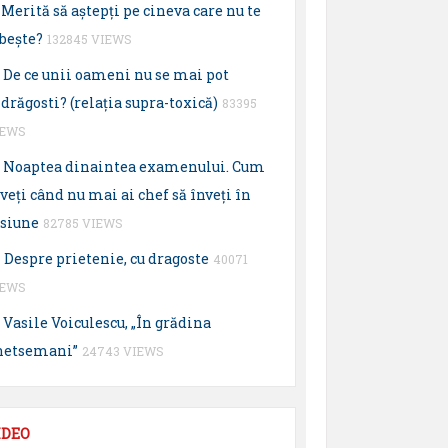
Merită să aştepţi pe cineva care nu te
beşte?
132845 VIEWS
De ce unii oameni nu se mai pot
drăgosti? (relaţia supra-toxică)
83395
IEWS
Noaptea dinaintea examenului. Cum
veţi când nu mai ai chef să înveţi în
esiune
82785 VIEWS
Despre prietenie, cu dragoste
40071
IEWS
Vasile Voiculescu, „În grădina
hetsemani”
24743 VIEWS
IDEO