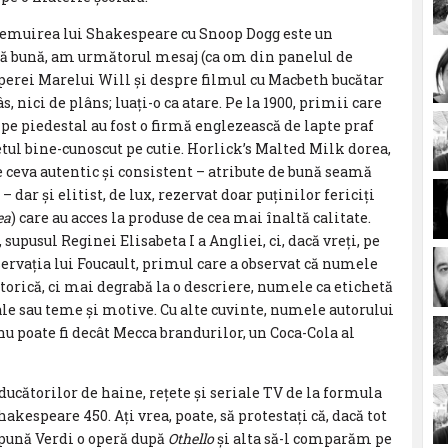
asemuirea lui Shakespeare cu Snoop Dogg este un
umă bună, am următorul mesaj (ca om din panelul de
operei Marelui Will și despre filmul cu Macbeth bucătar
s, nici de plâns; luați-o ca atare. Pe la 1900, primii care
 pe piedestal au fost o firmă englezească de lapte praf
retul bine-cunoscut pe cutie. Horlick’s Malted Milk dorea,
pe ceva autentic și consistent – atribute de bună seamă
 dar și elitist, de lux, rezervat doar puținilor fericiți
ea
) care au acces la produse de cea mai înaltă calitate.
pusul Reginei Elisabeta I a Angliei, ci, dacă vreți, pe
bservația lui Foucault, primul care a observat că numele
storică, ci mai degrabă la o descriere, numele ca etichetă
ale sau teme și motive. Cu alte cuvinte, numele autorului
u poate fi decât Mecca brandurilor, un Coca-Cola al
cătorilor de haine, rețete și seriale TV de la formula
hakespeare 450. Ați vrea, poate, să protestați că, dacă tot
pună Verdi o operă după
Othello
și alta să-l comparăm pe