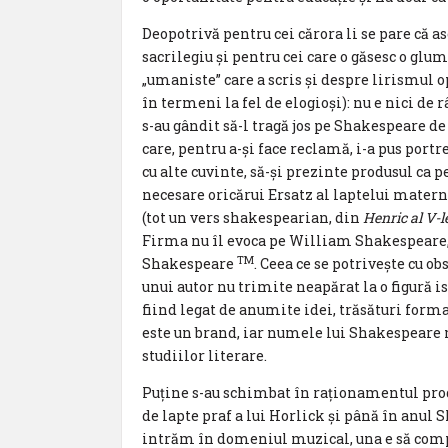
Deopotrivă pentru cei cărora li se pare că 
sacrilegiu și pentru cei care o găsesc o gl
„umaniste” care a scris și despre lirismul 
în termeni la fel de elogioși): nu e nici de râ
s-au gândit să-l tragă jos pe Shakespeare de
care, pentru a-și face reclamă, i-a pus port
cu alte cuvinte, să-și prezinte produsul ca 
necesare oricărui Ersatz al laptelui matern –
(tot un vers shakespearian, din
Henric al V-l
Firma nu îl evoca pe William Shakespeare, su
TM
Shakespeare
. Ceea ce se potrivește cu o
unui autor nu trimite neapărat la o figură i
fiind legat de anumite idei, trăsături form
este un brand, iar numele lui Shakespeare n
studiilor literare.
Puține s-au schimbat în raționamentul produ
de lapte praf a lui Horlick și până în anul S
intrăm în domeniul muzical, una e să com