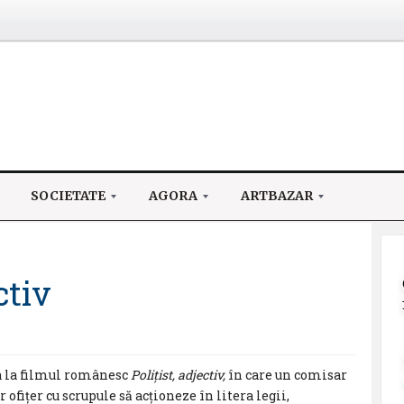
SOCIETATE
AGORA
ARTBAZAR
ctiv
ea la filmul românesc
Polițist, adjectiv,
în care un comisar
ofițer cu scrupule să acționeze în litera legii,