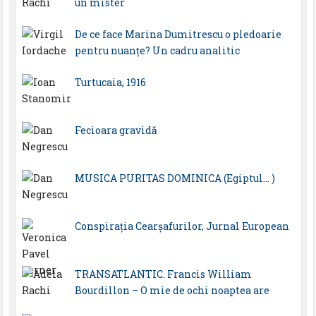
un mister
De ce face Marina Dumitrescu o pledoarie
pentru nuanțe? Un cadru analitic
Turtucaia, 1916
Fecioara gravidă
MUSICA PURITAS DOMINICA (Egiptul… )
Conspirația Cearșafurilor, Jurnal European
TRANSATLANTIC. Francis William
Bourdillon – O mie de ochi noaptea are