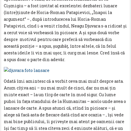
Cişmigiu – a fost invitat al excelentei dezbateri lunare
(între)ţinute de Horia-Roman Patapievici, „Înapoi la
argument” – , după introducerea lui Horia-Roman
Patapivici, cînd i-a venit rîndul, Neagu Djuvara s-a ridicat şi
a cerut voie să vorbească în picioare. A şi spus două vorbe
despre motivul pentru care preferă să vorbească din
această poziţie – a spus, şugubăţ, între altele, că în felul
acesta ideile îi vin mai uşor, îi curg mai lesne. Cred însă că
a spus doar o parte din adevăr.
Odată îmi amintesc că a vorbit ceva mai mult despre asta.
Acum cîţiva ani – nu mai mult de cinci, dar nu mai ţin
minte exact – la un tîrg de carte în mod sigur. Cu lume
puhoi în faţa standului de la Humanitas – acolo unde avea o
lansare de carte. A spus atunci că, stînd în picioare – şi
alege să facă asta de fiecare dată cînd are ocazia – , îşi vede
mai bine publicului, îi priveşte mai atent pe oamenii care
îşi fac timp să îi stea cîteva zeci d eminute alături, că e un