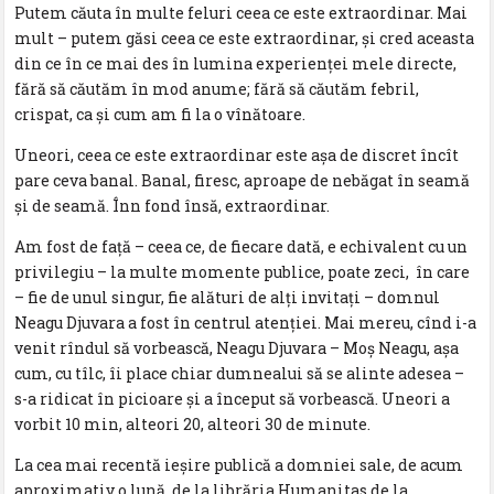
Putem căuta în multe feluri ceea ce este extraordinar. Mai
mult – putem găsi ceea ce este extraordinar, şi cred aceasta
din ce în ce mai des în lumina experienţei mele directe,
fără să căutăm în mod anume; fără să căutăm febril,
crispat, ca şi cum am fi la o vînătoare.
Uneori, ceea ce este extraordinar este aşa de discret încît
pare ceva banal. Banal, firesc, aproape de nebăgat în seamă
şi de seamă. Înn fond însă, extraordinar.
Am fost de faţă – ceea ce, de fiecare dată, e echivalent cu un
privilegiu – la multe momente publice, poate zeci, în care
– fie de unul singur, fie alături de alţi invitaţi – domnul
Neagu Djuvara a fost în centrul atenţiei. Mai mereu, cînd i-a
venit rîndul să vorbească, Neagu Djuvara – Moş Neagu, aşa
cum, cu tîlc, îi place chiar dumnealui să se alinte adesea –
s-a ridicat în picioare şi a început să vorbească. Uneori a
vorbit 10 min, alteori 20, alteori 30 de minute.
La cea mai recentă ieşire publică a domniei sale, de acum
aproximativ o lună, de la librăria Humanitas de la