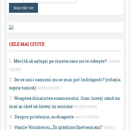
CELE MAI CITITE
Merită să aştepţi pe cineva care nu te iubeşte?
132844
VIEWS
De ce unii oameni nu se mai pot îndrăgosti? (relaţia
supra-toxică)
83392 VIEWS
Noaptea dinaintea examenului. Cum înveţi când nu
mai ai chef să înveţi în sesiune
82785 VIEWS
Despre prietenie, cu dragoste
40070 VIEWS
Vasile Voiculescu, „În grădina Ghetsemani”
24743