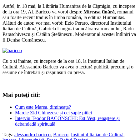
Astfel, în 18 mai, la Librăria Humanitas de la Cişmigiu, cu începere
de la ora 19, Al. Baricco va vorbi despre
Mireasa tînără
, romanul
său foarte recent tradus în limba română, la editura Humanitas.
Alături de autor, vor mai vorbi: Ezio Peraro, directorul Institutului
Italian de Cultură, Gabriela Lungu- traducătoarea romanului, Radu
Paraschivescu şi Cătălin Ştefănescu. Moderator al acestei întîlniri va
fi Denisa Comănescu.
Cu o zi înainte, cu începere de la ora 18, la Institutul Italian de
Cultură, Alessandro Baricco va avea o lectură publică, precum şi o
sesiune de întrebări şi răspunsuri cu presa.
Mai puteţi citi:
Cum este Marea, dimineaţa?
Marele Zid Chinezesc și cei șapte pitici
Interviu Teodor BACONSCHI: Est-Vest, renaştere şi
debandadă spirituală
Tags:
alessandro baricco
,
Baricco
,
Institutul Italian de Cultură
,