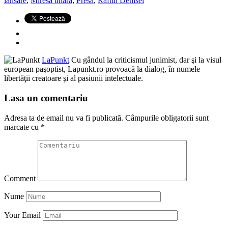
lansare
,
Miresa tînără
,
Presa
,
Raftul Denisei
LaPunkt
Cu gândul la criticismul junimist, dar şi la visul
european paşoptist, Lapunkt.ro provoacă la dialog, în numele
libertăţii creatoare şi al pasiunii intelectuale.
Lasa un comentariu
Adresa ta de email nu va fi publicată.
Câmpurile obligatorii sunt
marcate cu
*
Comment
Nume
Your Email