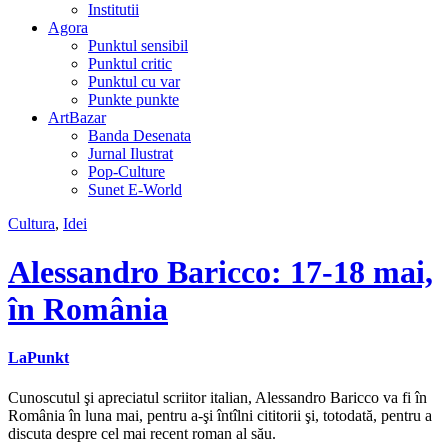
Institutii
Agora
Punktul sensibil
Punktul critic
Punktul cu var
Punkte punkte
ArtBazar
Banda Desenata
Jurnal Ilustrat
Pop-Culture
Sunet E-World
Cultura
,
Idei
Alessandro Baricco: 17-18 mai,
în România
LaPunkt
Cunoscutul şi apreciatul scriitor italian, Alessandro Baricco va fi în
România în luna mai, pentru a-şi întîlni cititorii şi, totodată, pentru a
discuta despre cel mai recent roman al său.