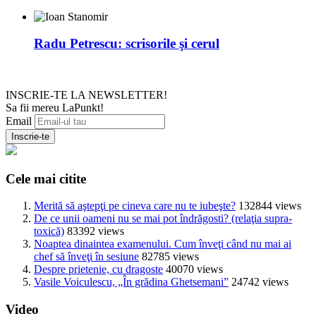
Radu Petrescu: scrisorile şi cerul
INSCRIE-TE LA NEWSLETTER!
Sa fii mereu LaPunkt!
Email
Cele mai citite
Merită să aştepţi pe cineva care nu te iubeşte?
132844 views
De ce unii oameni nu se mai pot îndrăgosti? (relaţia supra-
toxică)
83392 views
Noaptea dinaintea examenului. Cum înveţi când nu mai ai
chef să înveţi în sesiune
82785 views
Despre prietenie, cu dragoste
40070 views
Vasile Voiculescu, „În grădina Ghetsemani”
24742 views
Video