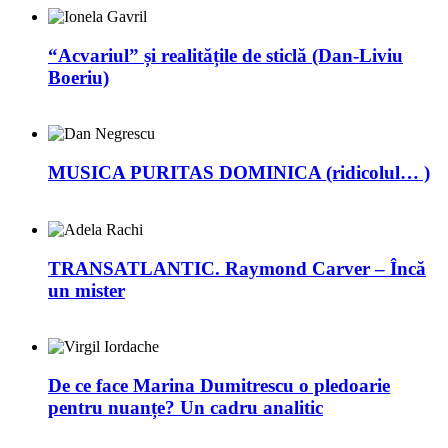
“Acvariul” și realitățile de sticlă (Dan-Liviu
Boeriu)
MUSICA PURITAS DOMINICA (ridicolul… )
TRANSATLANTIC. Raymond Carver – Încă
un mister
De ce face Marina Dumitrescu o pledoarie
pentru nuanțe? Un cadru analitic