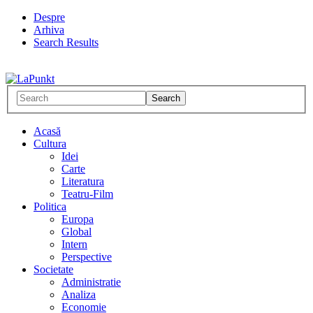
Despre
Arhiva
Search Results
Acasă
Cultura
Idei
Carte
Literatura
Teatru-Film
Politica
Europa
Global
Intern
Perspective
Societate
Administratie
Analiza
Economie