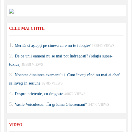
CELE MAI CITITE
Merită să aştepţi pe cineva care nu te iubeşte?
132845 VIEWS
De ce unii oameni nu se mai pot îndrăgosti? (relaţia supra-
toxică)
83398 VIEWS
Noaptea dinaintea examenului. Cum înveţi când nu mai ai chef
să înveţi în sesiune
82785 VIEWS
Despre prietenie, cu dragoste
40072 VIEWS
Vasile Voiculescu, „În grădina Ghetsemani”
24746 VIEWS
VIDEO