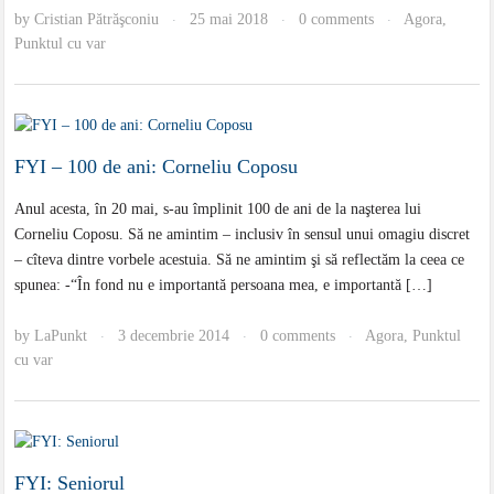
by
Cristian Pătrăşconiu
25 mai 2018
0 comments
Agora
,
·
·
·
Punktul cu var
FYI – 100 de ani: Corneliu Coposu
Anul acesta, în 20 mai, s-au împlinit 100 de ani de la naşterea lui
Corneliu Coposu. Să ne amintim – inclusiv în sensul unui omagiu discret
– cîteva dintre vorbele acestuia. Să ne amintim şi să reflectăm la ceea ce
spunea: -“În fond nu e importantă persoana mea, e importantă […]
by
LaPunkt
3 decembrie 2014
0 comments
Agora
,
Punktul
·
·
·
cu var
FYI: Seniorul