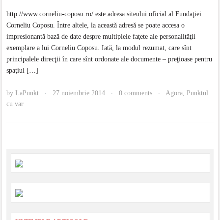
http://www.corneliu-coposu.ro/ este adresa siteului oficial al Fundaţiei
Corneliu Coposu. Între altele, la această adresă se poate accesa o
impresionantă bază de date despre multiplele faţete ale personalităţii
exemplare a lui Corneliu Coposu. Iată, la modul rezumat, care sînt
principalele direcţii în care sînt ordonate ale documente – preţioase pentru
spaţiul […]
by
LaPunkt
27 noiembrie 2014
0 comments
Agora
,
Punktul
·
·
·
cu var