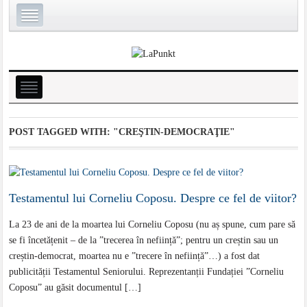
POST TAGGED WITH:
"CREŞTIN-DEMOCRAŢIE"
Testamentul lui Corneliu Coposu. Despre ce fel de viitor?
La 23 de ani de la moartea lui Corneliu Coposu (nu aș spune, cum pare să
se fi încetățenit – de la ”trecerea în neființă”; pentru un creștin sau un
creștin-democrat, moartea nu e ”trecere în neființă”…) a fost dat
publicității Testamentul Seniorului. Reprezentanții Fundației ”Corneliu
Coposu” au găsit documentul […]