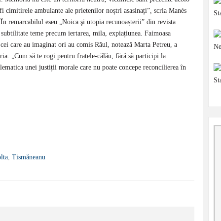
 cimitirele ambulante ale prietenilor noștri asasinați”
,
scria Manès
n remarcabilul eseu „Noica şi utopia recunoașterii” din revista
ubtilitate teme precum iertarea, mila, expiațiunea. Faimoasa
 cei care au imaginat ori au comis Răul, notează Marta Petreu, a
ia: „Cum să te rogi pentru fratele-călău, fără să participi la
lematica unei justiții morale care nu poate concepe reconcilierea în
lta
,
Tismăneanu