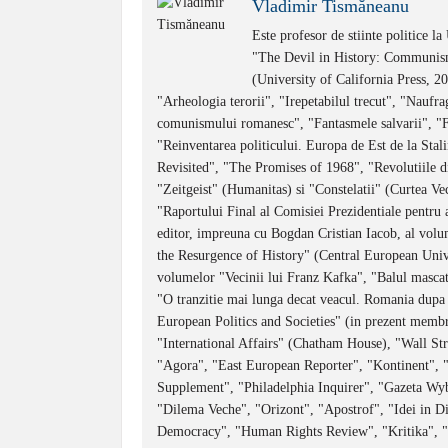
Vladimir Tismăneanu
Este profesor de stiinte politice l
"The Devil in History: Communis
(University of California Press, 2
"Arheologia terorii", "Irepetabilul trecut", "Naufrag
comunismului romanesc", "Fantasmele salvarii", "
"Reinventarea politicului. Europa de Est de la Stal
Revisited", "The Promises of 1968", "Revolutiile d
"Zeitgeist" (Humanitas) si "Constelatii" (Curtea Ve
"Raportului Final al Comisiei Prezidentiale pentru
editor, impreuna cu Bogdan Cristian Iacob, al vol
the Resurgence of History" (Central European Univ
volumelor "Vecinii lui Franz Kafka", "Balul mascat"
"O tranzitie mai lunga decat veacul. Romania dupa C
European Politics and Societies" (in prezent membru 
"International Affairs" (Chatham House), "Wall Str
"Agora", "East European Reporter", "Kontinent",
Supplement", "Philadelphia Inquirer", "Gazeta Wy
"Dilema Veche", "Orizont", "Apostrof", "Idei in Di
Democracy", "Human Rights Review", "Kritika", "Vi