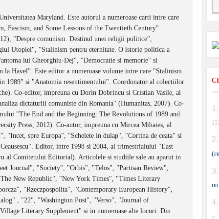
a Universitatea Maryland. Este autorul a numeroase carti intre care
m, Fascism, and Some Lessons of the Twentieth Century"
012), "Despre comunism. Destinul unei religii politice",
iul Utopiei", "Stalinism pentru eternitate. O istorie politica a
Fantoma lui Gheorghiu-Dej", "Democratie si memorie" si
in la Havel". Este editor a numeroase volume intre care "Stalinism
C
in 1989" si "Anatomia resentimentului". Coordonator al colectiilor
che). Co-editor, impreuna cu Dorin Dobrincu si Cristian Vasile, al
 analiza dictaturiii comuniste din Romania" (Humanitas, 2007). Co-
umului "The End and the Beginning: The Revolutions of 1989 and
13
ersity Press, 2012). Co-autor, impreuna cu Mircea Mihaies, al
, "Incet, spre Europa", "Schelete in dulap", "Cortina de ceata" si
eausescu". Editor, intre 1998 si 2004, al trimestrialului "East
(r
al Comitetului Editorial). Articolele si studiile sale au aparut in
eet Journal", "Society", "Orbis", "Telos", "Partisan Review",
 "The New Republic", "New York Times", "Times Literary
nu
borcza", "Rzeczpospolita", "Contemporary European History",
alog" , "22", "Washington Post", "Verso", "Journal of
llage Literary Supplement" si in numeroase alte locuri. Din