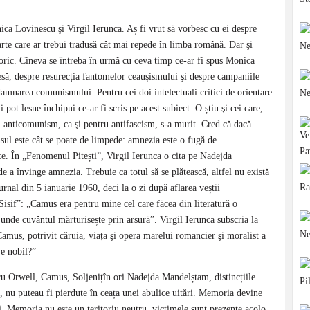
ica Lovinescu şi Virgil Ierunca. Aș fi vrut să vorbesc cu ei despre
rte care ar trebui tradusă cât mai repede în limba română. Dar şi
istoric. Cineva se întreba în urmă cu ceva timp ce-ar fi spus Monica
esă, despre resurecția fantomelor ceaușismului şi despre campaniile
amnarea comunismului. Pentru cei doi intelectuali critici de orientare
pot lesne închipui ce-ar fi scris pe acest subiect. O știu şi cei care,
ru anticomunism, ca şi pentru antifascism, s-a murit. Cred că dacă
sul este cât se poate de limpede: amnezia este o fugă de
tice. În „Fenomenul Pitești”, Virgil Ierunca o cita pe Nadejda
 a învinge amnezia. Trebuie ca totul să se plătească, altfel nu există
urnal din 5 ianuarie 1960, deci la o zi după aflarea veștii
isif”: „Camus era pentru mine cel care făcea din literatură o
i unde cuvântul mărturisește prin arsură”. Virgil Ierunca subscria la
 Camus, potrivit căruia, viața şi opera marelui romancier şi moralist a
 e nobil?”
ru Orwell, Camus, Soljenițîn ori Nadejda Mandelștam, distincțiile
ve, nu puteau fi pierdute în ceața unei abulice uitări. Memoria devine
nței. Memoria nu este un teritoriu neutru, victimele sunt prezente acolo