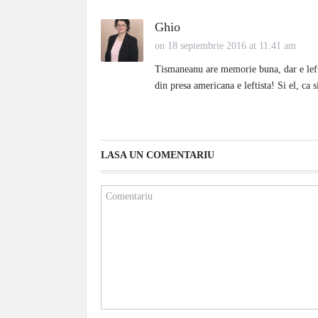
Ghio
on 18 septembrie 2016 at 11:41 am
Tismaneanu are memorie buna, dar e leftis
din presa americana e leftista! Si el, ca 
LASA UN COMENTARIU