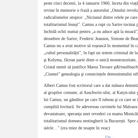
peste cinci decenii, la 4 ianuarie 1960, înceta din via
revine în memorie o frază a autorului „Omului revoltat
radicalismelor utopice: „Niciunul dintre relele pe care
totalitarismul însuși”. Camus a rupt cu Sartre tocmai p
închidă ochii numai pentru „a nu aduce apă la moară”, 
deosebire de Sartre, Frederic Jeanson, Simone de Bea
Camus nu a avut motive să roșească în momentul în car
„cultul personalității”, în fapt un sistem criminal de 
şi Kolyma, făceau parte dintr-o unică monstruozitate, a
Cristal menit să justifice Marea Teroare şi
Kristallnach
„Ciumei” genealogia şi consecințele demonismului nih
Albert Camus fost scriitorul care a dat măsura demnită
al gropilor comune, al Auschwitz-ului, al Katyn-ului ş
lui Camus, un gânditor pe care îl iubeau şi cu care se 
cumplită lovitură. Se adevereau cuvintele lui Malraux
devastatoare, speranța unei revederi cu mama Monicăi (
totalitarismul domnea nestingherit la București. Spre a
siècle…” (era miez de noapte în veac)