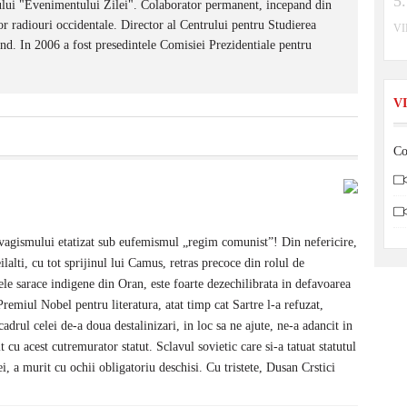
ului "Evenimentului Zilei". Colaborator permanent, incepand din
or radiouri occidentale. Director al Centrului pentru Studierea
V
nd. In 2006 a fost presedintele Comisiei Prezidentiale pentru
V
Co
lavagismului etatizat sub eufemismul „regim comunist”! Din nefericire,
ceilalti, cu tot sprijinul lui Camus, retras precoce din rolul de
le sarace indigene din Oran, este foarte dezechilibrata in defavoarea
 Premiul Nobel pentru literatura, atat timp cat Sartre l-a refuzat,
cadrul celei de-a doua destalinizari, in loc sa ne ajute, ne-a adancit in
t cu acest cutremurator statut. Sclavul sovietic care si-a tatuat statutul
ei, a murit cu ochii obligatoriu deschisi. Cu tristete, Dusan Crstici