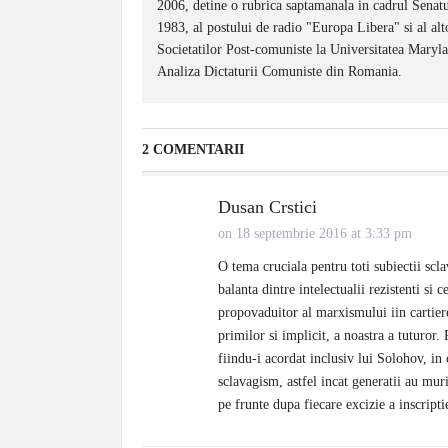
2006, detine o rubrica saptamanala in cadrul Senat
1983, al postului de radio "Europa Libera" si al alt
Societatilor Post-comuniste la Universitatea Maryla
Analiza Dictaturii Comuniste din Romania.
2 COMENTARII
Dusan Crstici
on 18 septembrie 2016 at 3:33 pm
O tema cruciala pentru toti subiectii sc
balanta dintre intelectualii rezistenti si 
propovaduitor al marxismului iin cartiere
primilor si implicit, a noastra a tuturor.
fiindu-i acordat inclusiv lui Solohov, in 
sclavagism, astfel incat generatii au muri
pe frunte dupa fiecare excizie a inscripti