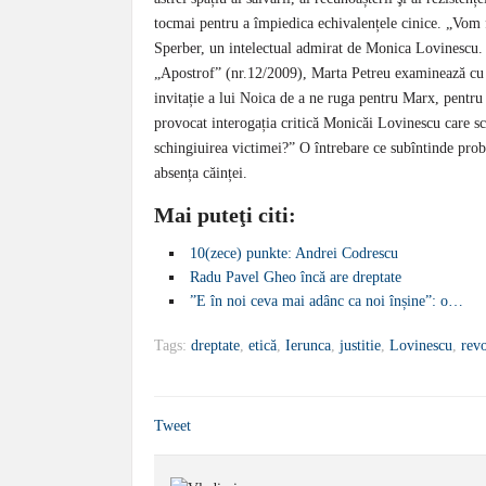
tocmai pentru a împiedica echivalențele cinice. „Vom fi
Sperber, un intelectual admirat de Monica Lovinescu. Î
„Apostrof” (nr.12/2009), Marta Petreu examinează cu s
invitație a lui Noica de a ne ruga pentru Marx, pentru
provocat interogația critică Monicăi Lovinescu care scr
schingiuirea victimei?” O întrebare ce subîntinde prob
absența căinței.
Mai puteţi citi:
10(zece) punkte: Andrei Codrescu
Radu Pavel Gheo încă are dreptate
”E în noi ceva mai adânc ca noi înșine”: o…
Tags:
dreptate
,
etică
,
Ierunca
,
justitie
,
Lovinescu
,
revo
Tweet