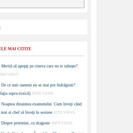
ELE MAI CITITE
Merită să aştepţi pe cineva care nu te iubeşte?
2844 VIEWS
De ce unii oameni nu se mai pot îndrăgosti?
elaţia supra-toxică)
83392 VIEWS
Noaptea dinaintea examenului. Cum înveţi când
 mai ai chef să înveţi în sesiune
82785 VIEWS
Despre prietenie, cu dragoste
40070 VIEWS