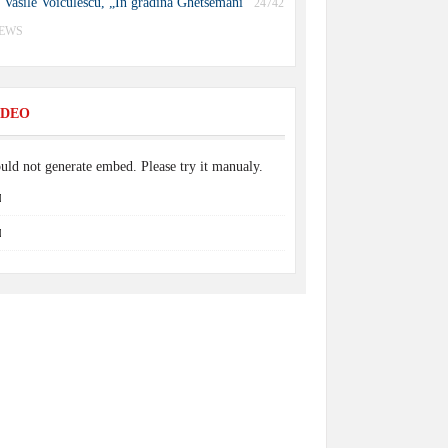
Vasile Voiculescu, „În grădina Ghetsemani”
24742
IEWS
IDEO
uld not generate embed. Please try it manualy.