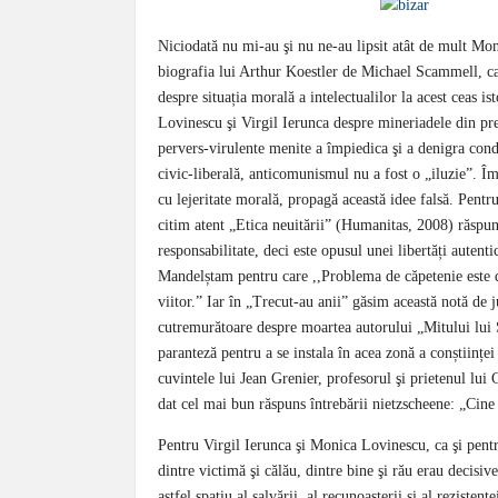
Niciodată nu mi-au şi nu ne-au lipsit atât de mult Mon
biografia lui Arthur Koestler de Michael Scammell, ca
despre situația morală a intelectualilor la acest ceas 
Lovinescu şi Virgil Ierunca despre mineriadele din pr
pervers-virulente menite a împiedica şi a denigra cond
civic-liberală, anticomunismul nu a fost o „iluzie”. Îmi 
cu lejeritate morală, propagă această idee falsă. Pent
citim atent „Etica neuitării” (Humanitas, 2008) răspun
responsabilitate, deci este opusul unei libertăți auten
Mandelștam pentru care ,,Problema de căpetenie este de
viitor.” Iar în „Trecut-au anii” găsim această notă de j
cutremurătoare despre moartea autorului „Mitului lui S
paranteză pentru a se instala în acea zonă a conștiințe
cuvintele lui Jean Grenier, profesorul şi prietenul lui
dat cel mai bun răspuns întrebării nietzscheene: „Cine
Pentru Virgil Ierunca şi Monica Lovinescu, ca şi pent
dintre victimă şi călău, dintre bine şi rău erau decisi
astfel spațiu al salvării, al recunoașterii şi al reziste