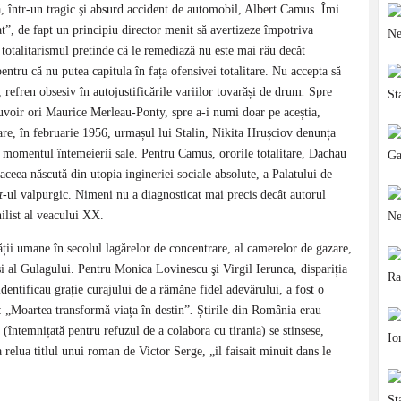
ță, într-un tragic şi absurd accident de automobil, Albert Camus. Îmi
”, de fapt un principiu director menit să avertizeze împotriva
 totalitarismul pretinde că le remediază nu este mai rău decât
entru că nu putea capitula în fața ofensivei totalitare. Nu accepta să
refren obsesiv în autojustificările variilor tovarăși de drum
.
Spre
uvoir ori Maurice Merleau-Ponty, spre a-i numi doar pe aceștia,
e, în februarie 1956, urmașul lui Stalin, Nikita Hrușciov denunța
la momentul întemeierii sale. Pentru Camus, ororile totalitare, Dachau
ceea născută din utopia ingineriei sociale absolute, a Palatului de
t
-ul valpurgic. Nimeni nu a diagnosticat mai precis decât autorul
ilist al veacului XX.
ții umane în secolul lagărelor de concentrare, al camerelor de gazare,
i al Gulagului. Pentru Monica Lovinescu şi Virgil Ierunca, dispariția
identificau grație curajului de a rămâne fidel adevărului, a fost o
: „Moartea transformă viața în destin”
.
Știrile din România erau
întemnițată pentru refuzul de a colabora cu tirania) se stinsese,
 relua titlul unui roman de Victor Serge, „il faisait minuit dans le