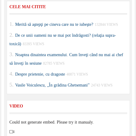
CELE MAI CITITE
Merită să aştepţi pe cineva care nu te iubeşte?
132844 VIEWS
De ce unii oameni nu se mai pot îndrăgosti? (relaţia supra-
toxică)
83395 VIEWS
Noaptea dinaintea examenului. Cum înveţi când nu mai ai chef
să înveţi în sesiune
82785 VIEWS
Despre prietenie, cu dragoste
40071 VIEWS
Vasile Voiculescu, „În grădina Ghetsemani”
24743 VIEWS
VIDEO
Could not generate embed. Please try it manualy.