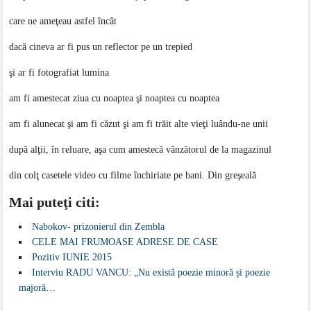
care ne ameţeau astfel încât
dacă cineva ar fi pus un reflector pe un trepied
şi ar fi fotografiat lumina
am fi amestecat ziua cu noaptea şi noaptea cu noaptea
am fi alunecat şi am fi căzut şi am fi trăit alte vieţi luându-ne unii
după alţii, în reluare, aşa cum amestecă vânzătorul de la magazinul
din colţ casetele video cu filme închiriate pe bani. Din greşeală
Mai puteţi citi:
Nabokov- prizonierul din Zembla
CELE MAI FRUMOASE ADRESE DE CASE
Pozitiv IUNIE 2015
Interviu RADU VANCU: „Nu există poezie minoră și poezie
majoră…