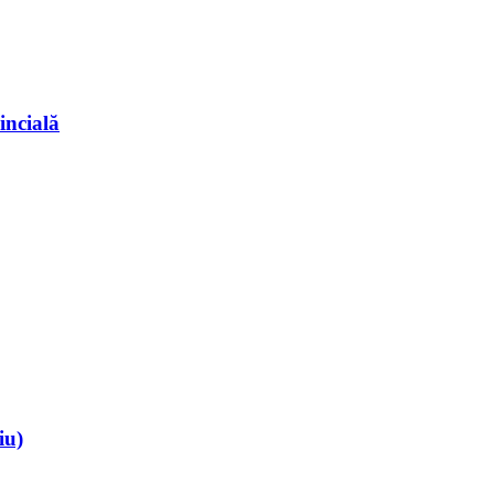
incială
iu)