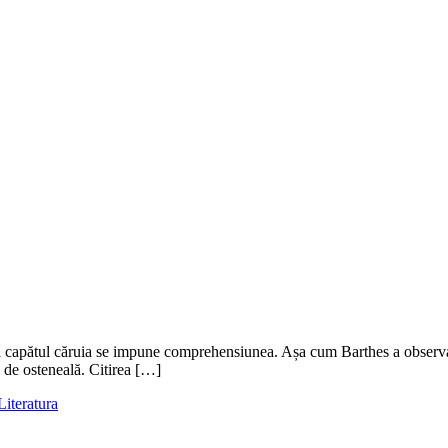
l la capătul căruia se impune comprehensiunea. Așa cum Barthes a observat
 de osteneală. Citirea […]
Literatura