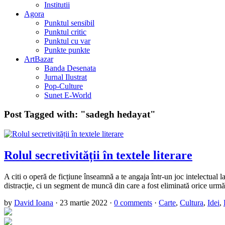
Institutii
Agora
Punktul sensibil
Punktul critic
Punktul cu var
Punkte punkte
ArtBazar
Banda Desenata
Jurnal Ilustrat
Pop-Culture
Sunet E-World
Post Tagged with:
"sadegh hedayat"
Rolul secretivității în textele literare
A citi o operă de ficțiune înseamnă a te angaja într-un joc intelectua
distracție, ci un segment de muncă din care a fost eliminată orice urmă
by
David Ioana
·
23 martie 2022
·
0 comments
·
Carte
,
Cultura
,
Idei
,