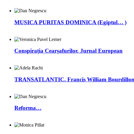
MUSICA PURITAS DOMINICA (Egiptul… )
Conspirația Cearșafurilor, Jurnal European
TRANSATLANTIC. Francis William Bourdillon –
Reforma…