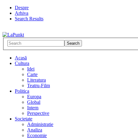
Despre
Arhiva
Search Results
Acasă
Cultura
Idei
Carte
Literatura
Teatru-Film
Politica
Europa
Global
Intern
Perspective
Societate
Administratie
Analiza
Economie