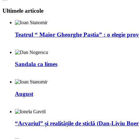
Ultimele articole
Teatrul “ Maior Gheorghe Pastia” : o elegie prov
Sandala ca limes
August
“Acvariul” și realitățile de sticlă (Dan-Liviu Boer