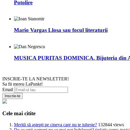
Potolire
Mario Vargas Llosa sau focul literaturii
MUSICA PURITAS DOMINICA. Bijuteria din
INSCRIE-TE LA NEWSLETTER!
Sa fii mereu LaPunkt!
Email
Cele mai citite
Merită să aştepţi pe cineva care nu te iubeşte?
132844 views
De ce unii oameni nu se mai pot îndrăgosti? (relaţia supra-toxic