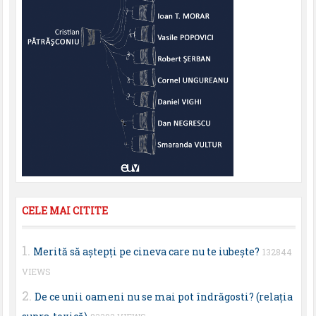
CELE MAI CITITE
Merită să aştepţi pe cineva care nu te iubeşte?
132844
VIEWS
De ce unii oameni nu se mai pot îndrăgosti? (relaţia