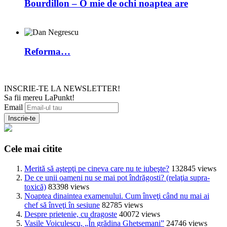
Bourdillon – O mie de ochi noaptea are
Reforma…
INSCRIE-TE LA NEWSLETTER!
Sa fii mereu LaPunkt!
Email
Cele mai citite
Merită să aştepţi pe cineva care nu te iubeşte?
132845 views
De ce unii oameni nu se mai pot îndrăgosti? (relaţia supra-
toxică)
83398 views
Noaptea dinaintea examenului. Cum înveţi când nu mai ai
chef să înveţi în sesiune
82785 views
Despre prietenie, cu dragoste
40072 views
Vasile Voiculescu, „În grădina Ghetsemani”
24746 views