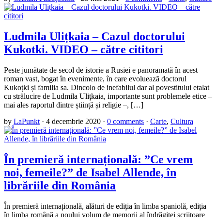
Ludmila Ulițkaia – Cazul doctorului
Kukotki. VIDEO – către cititori
Peste jumătate de secol de istorie a Rusiei e panoramată în acest
roman vast, bogat în evenimente, în care evoluează doctorul
Kukoțki și familia sa. Dincolo de inefabilul dar al povestitului etalat
cu strălucire de Ludmila Ulițkaia, importante sunt problemele etice –
mai ales raportul dintre știință și religie –, […]
by
LaPunkt
·
4 decembrie 2020
·
0 comments
·
Carte
,
Cultura
În premieră internațională: ”Ce vrem
noi, femeile?” de Isabel Allende, în
librăriile din România
În premieră internațională, alături de ediția în limba spaniolă, ediția
în limba română a noului volum de memorii al îndrăgitei scriitoare