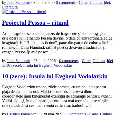
by
Ioan Stanomir
·
8 iulie 2026
·
0 comments
·
Carte
,
Cultura
,
Idei
,
Literatura
Proiectul Pessoa – ritmul
Arhipelagul de semne, de pauze, de fragmente şi de interogaţii ce
este opera lui Fernando Pessoa devine, o dată cu extraordinara ediţie
imaginată de “ Humanitas fiction”, parte din patria de culori a limbii
române. În Dinu Flămând, rafinat poet şi desăvărşit traducător şi
exeget, Pessoa îşi află pe acel […]
by
Ioan Stanomir
·
26 iunie 2026
·
0 comments
·
Carte
,
Cultura
,
Idei
10 (zece): Insula lui Evgheni Vodolazkin
Evgheni Vodolazkin revine, zilele acestea, cu un nou titlu pentru
piața de carte de la noi. Mai jos, condensat, câteva dintre
coordonatele unui binemeritat exercițiu de admirație pentru Evgheni
Vodolazkin și, în mod aparte, pentru cea mai recentă dintre cărțile
sale (totodată, și cea mai recentă carte a sa, tradusă […]
by
Cristian Pătrăşconiu
·
28 mai 2021
·
0 comments
·
Carte
,
Cultura