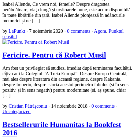
Isabel Allende, Ce vrem noi, femeile? Despre dragostea
nerăbdătoare, viaţa lungă şi ursitoarele bune, este acum disponibilă
în toate librăriile din țară. Isabel Allende plonjează în adâncurile
memoriei și ne […]
by
LaPunkt
·
7 noiembrie 2020
·
0 comments
·
Agora
,
Punktul
sensibil
Fericire. Pentru că Robert Musil
Am fost un privilegiat să studiez, imediat după terminarea facultății,
cîțiva ani la Colegiul ”A Treia Europă”. Despre Europa Centrală,
mai ales despre literatura din această regiune, despre Kakania,
despre Imperiu, despre istoria acestui perimetru fabulos (și în sens
pozitiv, și în sens negativ) pentru modernitate (și, aș spune, chiar
[…]
by
Cristian Pătrăşconiu
·
14 noiembrie 2018
·
0 comments
·
Uncategorized
Bestsellerurile Humanitas la Bookfest
2016