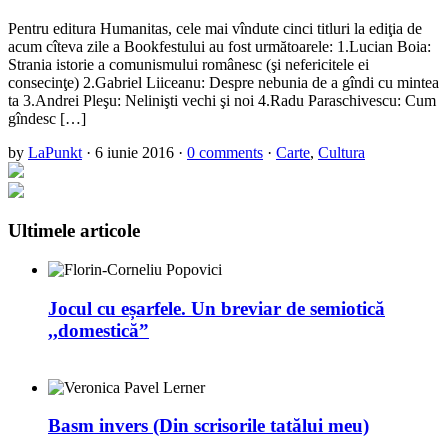
Pentru editura Humanitas, cele mai vîndute cinci titluri la ediţia de
acum cîteva zile a Bookfestului au fost următoarele: 1.Lucian Boia:
Strania istorie a comunismului românesc (şi nefericitele ei
consecinţe) 2.Gabriel Liiceanu: Despre nebunia de a gîndi cu mintea
ta 3.Andrei Pleşu: Nelinişti vechi şi noi 4.Radu Paraschivescu: Cum
gîndesc […]
by
LaPunkt
·
6 iunie 2016
·
0 comments
·
Carte
,
Cultura
Ultimele articole
Jocul cu eșarfele. Un breviar de semiotică
,,domestică”
Basm invers (Din scrisorile tatălui meu)