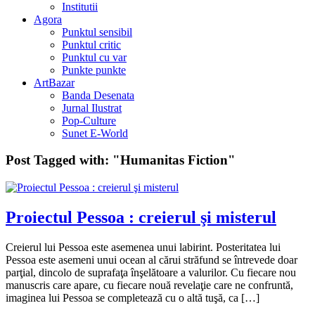
Institutii
Agora
Punktul sensibil
Punktul critic
Punktul cu var
Punkte punkte
ArtBazar
Banda Desenata
Jurnal Ilustrat
Pop-Culture
Sunet E-World
Post Tagged with:
"Humanitas Fiction"
Proiectul Pessoa : creierul şi misterul
Creierul lui Pessoa este asemenea unui labirint. Posteritatea lui
Pessoa este asemeni unui ocean al cărui străfund se întrevede doar
parţial, dincolo de suprafaţa înşelătoare a valurilor. Cu fiecare nou
manuscris care apare, cu fiecare nouă revelaţie care ne confruntă,
imaginea lui Pessoa se completează cu o altă tuşă, ca […]