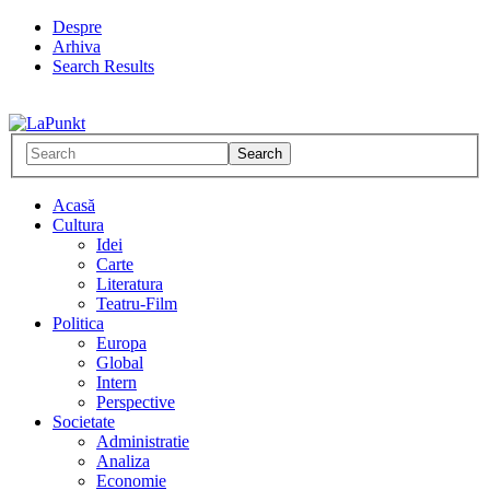
Despre
Arhiva
Search Results
Acasă
Cultura
Idei
Carte
Literatura
Teatru-Film
Politica
Europa
Global
Intern
Perspective
Societate
Administratie
Analiza
Economie