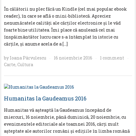
În călătorii nu plec fără un Kindle (cel mai popular ebook
reader), în care se află o mini-bibliotecă. Apreciez
nenumăratele calităţi ale cărţilor electronice şi le văd
foarte bine utilitatea. Îmi place că anulează cel mai
înspăimântător lucru care s-a întâmplat în istorie cu
cărţile, şi anume acela de a […]
by
Ioana Pârvulescu
16 noiembrie 2016
1 comment
·
·
·
Carte
,
Cultura
Humanitas la Gaudeamus 2016
Humanitas vă așteaptă la Gaudeamus începând de
miercuri, 16 noiembrie, până duminică, 20 noiembrie, cu
evenimentele editoriale ale toamnei 2016, cărți mult
așteptate ale autorilor români și edițiile în limba română