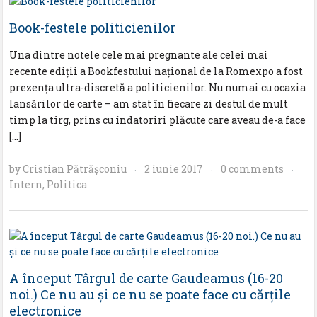
Book-festele politicienilor
Una dintre notele cele mai pregnante ale celei mai
recente ediții a Bookfestului național de la Romexpo a fost
prezența ultra-discretă a politicienilor. Nu numai cu ocazia
lansărilor de carte – am stat în fiecare zi destul de mult
timp la tîrg, prins cu îndatoriri plăcute care aveau de-a face
[…]
by
Cristian Pătrăşconiu
2 iunie 2017
0 comments
·
·
·
Intern
,
Politica
A început Târgul de carte Gaudeamus (16-20
noi.) Ce nu au şi ce nu se poate face cu cărţile
electronice