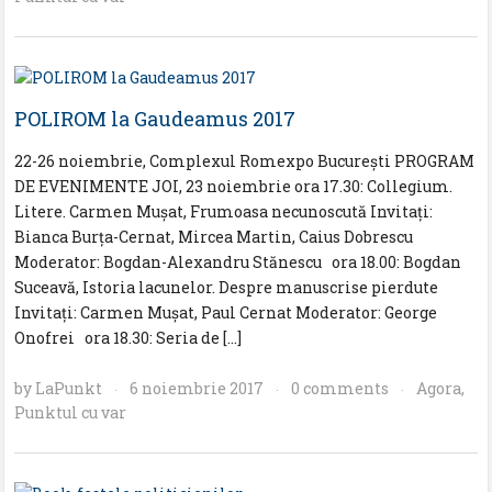
POLIROM la Gaudeamus 2017
22-26 noiembrie, Complexul Romexpo București PROGRAM
DE EVENIMENTE JOI, 23 noiembrie ora 17.30: Collegium.
Litere. Carmen Mușat, Frumoasa necunoscută Invitați:
Bianca Burța-Cernat, Mircea Martin, Caius Dobrescu
Moderator: Bogdan-Alexandru Stănescu ora 18.00: Bogdan
Suceavă, Istoria lacunelor. Despre manuscrise pierdute
Invitați: Carmen Mușat, Paul Cernat Moderator: George
Onofrei ora 18.30: Seria de […]
by
LaPunkt
6 noiembrie 2017
0 comments
Agora
,
·
·
·
Punktul cu var