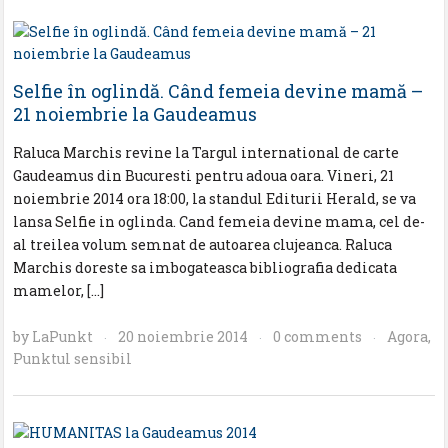
Selfie în oglindă. Când femeia devine mamă –
21 noiembrie la Gaudeamus
Raluca Marchis revine la Targul international de carte
Gaudeamus din Bucuresti pentru adoua oara. Vineri, 21
noiembrie 2014 ora 18:00, la standul Editurii Herald, se va
lansa Selfie in oglinda. Cand femeia devine mama, cel de-
al treilea volum semnat de autoarea clujeanca. Raluca
Marchis doreste sa imbogateasca bibliografia dedicata
mamelor, […]
by
LaPunkt
20 noiembrie 2014
0 comments
Agora
,
·
·
·
Punktul sensibil