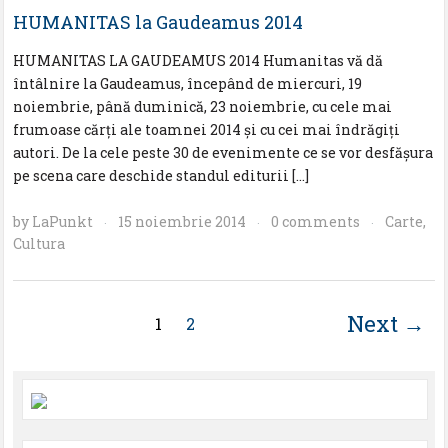
HUMANITAS la Gaudeamus 2014
HUMANITAS LA GAUDEAMUS 2014 Humanitas vă dă
întâlnire la Gaudeamus, începând de miercuri, 19
noiembrie, până duminică, 23 noiembrie, cu cele mai
frumoase cărţi ale toamnei 2014 şi cu cei mai îndrăgiţi
autori. De la cele peste 30 de evenimente ce se vor desfăşura
pe scena care deschide standul editurii […]
by
LaPunkt
15 noiembrie 2014
0 comments
Carte
,
·
·
·
Cultura
Next →
1
2