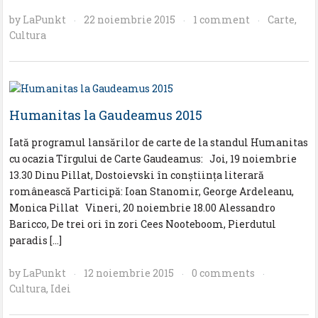
by
LaPunkt
22 noiembrie 2015
1 comment
Carte
,
·
·
·
Cultura
Humanitas la Gaudeamus 2015
Iată programul lansărilor de carte de la standul Humanitas
cu ocazia Tîrgului de Carte Gaudeamus: Joi, 19 noiembrie
13.30 Dinu Pillat, Dostoievski în conştiinţa literară
românească Participă: Ioan Stanomir, George Ardeleanu,
Monica Pillat Vineri, 20 noiembrie 18.00 Alessandro
Baricco, De trei ori în zori Cees Nooteboom, Pierdutul
paradis […]
by
LaPunkt
12 noiembrie 2015
0 comments
·
·
·
Cultura
,
Idei