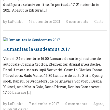
desfășura exclusiv on-line, în perioada 17-21 noiembrie
2021. Apărut la Editura […]
by
LaPunkt
15 noiembrie 2021
0 comments
Carte
·
·
·
Humanitas la Gaudeamus 2017
Vineri, 24 noiembrie 16.00 Lansare de carte și sesiune de
autografe Cosmin Ciotloș, Elementar, dragul meu Rache.
Detalii mateine sub lupă Vor vorbi: Cosmin Ciotloș, Ioana
Pârvulescu, Radu Vancu 16.30 Lansare de carte Shin Kyung-
sook, Dansul privighetorii de primăvară Vor vorbi: Diana
Yuksel, Ana Maria Caia, Dana Pîrvan, Denisa Comănescu
17.00 Lansare […]
by
LaPunkt
7 noiembrie 2017
0 comments
Agora
,
·
·
·
Punktul cu var