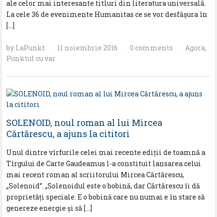
ale celor mai interesante titluri din literatura universală.
La cele 36 de evenimente Humanitas ce se vor desfășura în
[…]
by
LaPunkt
11 noiembrie 2016
0 comments
Agora
,
·
·
·
Punktul cu var
SOLENOID, noul roman al lui Mircea
Cărtărescu, a ajuns la cititori
Unul dintre vîrfurile celei mai recente ediţii de toamnă a
Tîrgului de Carte Gaudeamus l-a constituit lansarea celui
mai recent roman al scriitorului Mircea Cărtărescu,
„Solenoid”. „Solenoidul este o bobină, dar Cărtărescu îi dă
proprietăţi speciale. E o bobină care nu numai e în stare să
genereze energie şi să […]