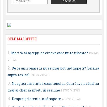
CELE MAI CITITE
Merită să aştepţi pe cineva care nu te iubeşte?
132845
VIEWS
De ce unii oameni nu se mai pot îndrăgosti? (relaţia
supra-toxică)
83395 VIEWS
Noaptea dinaintea examenului. Cum înveţi când nu
mai ai chef să înveţi în sesiune
82785 VIEWS
Despre prietenie, cu dragoste
40072 VIEWS