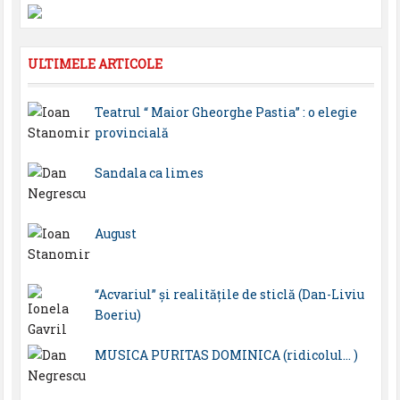
ULTIMELE ARTICOLE
Teatrul “ Maior Gheorghe Pastia” : o elegie
provincială
Sandala ca limes
August
“Acvariul” și realitățile de sticlă (Dan-Liviu
Boeriu)
MUSICA PURITAS DOMINICA (ridicolul… )