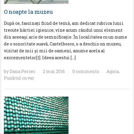
O noapte la muzeu
După ce, fascinați fiind de temă, am dedicat rubrica lunii
trecute hârtiei igienice, vine acum rândul unui element
din aceeași arie de semnificație. În localitatea cu un nume
de o sonoritate suavă, Castelbosco, s-a deschis un muzeu,
vizitat de mii și mii de oameni, anume acela al
excrementelor[1]. Ideea acestui […]
by
Dana Percec
2 mai 2016
0 comments
Agora
,
·
·
·
Punktul cu var