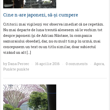
Cine n-are japonezi, să-și cumpere
Cititorii mai vigilenți vor observa imediat că ne repetăm.
Nu mai departe de luna trecută alesesem să le vorbim tot
despre japonezi (și de Adrian Năstase, în compania
samuraiului obsedat), dar, nu cu mult timp în urmă, mai
concepusem un text cu un titlu similar, doar subiectul
vizând un alt […]
by
Dana Percec
16 aprilie 2016
0 comments
Agora
,
·
·
·
Punkte punkte