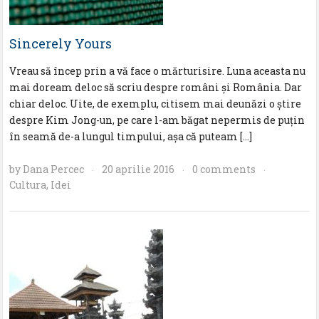
Sincerely Yours
Vreau să încep prin a vă face o mărturisire. Luna aceasta nu
mai doream deloc să scriu despre români și România. Dar
chiar deloc. Uite, de exemplu, citisem mai deunăzi o știre
despre Kim Jong-un, pe care l-am băgat nepermis de puțin
în seamă de-a lungul timpului, așa că puteam […]
by
Dana Percec
20 aprilie 2016
0 comments
·
·
·
Cultura
,
Idei