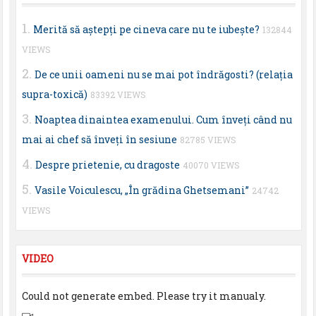
Merită să aştepţi pe cineva care nu te iubeşte?
132844
VIEWS
De ce unii oameni nu se mai pot îndrăgosti? (relaţia
supra-toxică)
83392 VIEWS
Noaptea dinaintea examenului. Cum înveţi când nu
mai ai chef să înveţi în sesiune
82785 VIEWS
Despre prietenie, cu dragoste
40070 VIEWS
Vasile Voiculescu, „În grădina Ghetsemani”
24742
VIEWS
VIDEO
Could not generate embed. Please try it manualy.