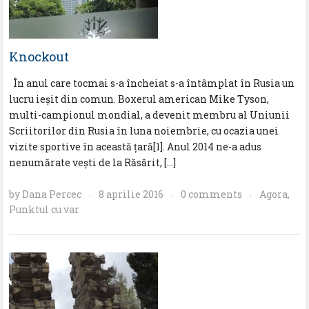
Knockout
În anul care tocmai s-a încheiat s-a întâmplat în Rusia un
lucru ieșit din comun. Boxerul american Mike Tyson,
multi-campionul mondial, a devenit membru al Uniunii
Scriitorilor din Rusia în luna noiembrie, cu ocazia unei
vizite sportive în această țară[1]. Anul 2014 ne-a adus
nenumărate vești de la Răsărit, […]
by
Dana Percec
8 aprilie 2016
0 comments
Agora
,
·
·
·
Punktul cu var