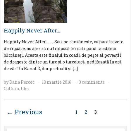
Happily Never After…
Happily Never After… … Sau, pe românește, cu parafrazele
de rigoare, au ales să nu trăiască fericiți până la adânci
bătrâneți. Acesta este finalul în coadă de pește al poveștii
de dragoste dintre un turc și o turcoiacă, nedifuzată la oră
de vârf la Kanal D, dar preluată și […]
by
Dana Percec
18 martie 2016
0 comments
·
·
·
Cultura
,
Idei
← Previous
1
2
3