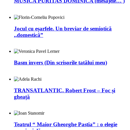
MUSICA PURITAS DOMINICA (mesajele… )
Jocul cu eșarfele. Un breviar de semiotică
,,domestică”
Basm invers (Din scrisorile tatălui meu)
TRANSATLANTIC. Robert Frost – Foc și
gheață
Teatrul “ Maior Gheorghe Pastia” : o elegie