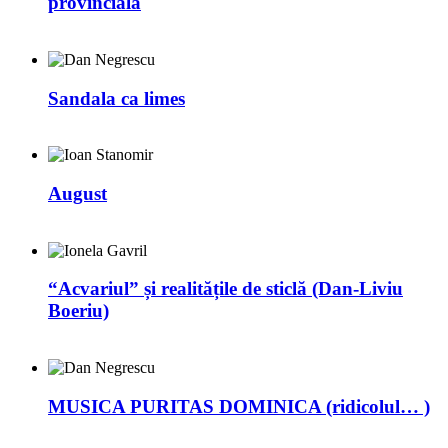
provincială
Sandala ca limes
August
“Acvariul” și realitățile de sticlă (Dan-Liviu
Boeriu)
MUSICA PURITAS DOMINICA (ridicolul… )