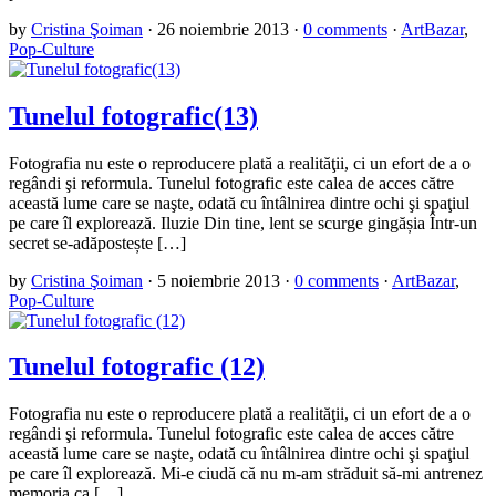
by
Cristina Şoiman
·
26 noiembrie 2013
·
0 comments
·
ArtBazar
,
Pop-Culture
Tunelul fotografic(13)
Fotografia nu este o reproducere plată a realităţii, ci un efort de a o
regândi şi reformula. Tunelul fotografic este calea de acces către
această lume care se naşte, odată cu întâlnirea dintre ochi şi spaţiul
pe care îl explorează. Iluzie Din tine, lent se scurge gingășia Într-un
secret se-adăpostește […]
by
Cristina Şoiman
·
5 noiembrie 2013
·
0 comments
·
ArtBazar
,
Pop-Culture
Tunelul fotografic (12)
Fotografia nu este o reproducere plată a realităţii, ci un efort de a o
regândi şi reformula. Tunelul fotografic este calea de acces către
această lume care se naşte, odată cu întâlnirea dintre ochi şi spaţiul
pe care îl explorează. Mi-e ciudă că nu m-am străduit să-mi antrenez
memoria ca […]