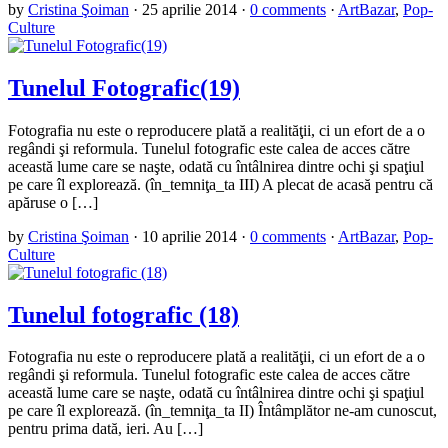
by
Cristina Şoiman
·
25 aprilie 2014
·
0 comments
·
ArtBazar
,
Pop-
Culture
Tunelul Fotografic(19)
Fotografia nu este o reproducere plată a realităţii, ci un efort de a o
regândi şi reformula. Tunelul fotografic este calea de acces către
această lume care se naşte, odată cu întâlnirea dintre ochi şi spaţiul
pe care îl explorează. (în_temniţa_ta III) A plecat de acasă pentru că
apăruse o […]
by
Cristina Şoiman
·
10 aprilie 2014
·
0 comments
·
ArtBazar
,
Pop-
Culture
Tunelul fotografic (18)
Fotografia nu este o reproducere plată a realităţii, ci un efort de a o
regândi şi reformula. Tunelul fotografic este calea de acces către
această lume care se naşte, odată cu întâlnirea dintre ochi şi spaţiul
pe care îl explorează. (în_temniţa_ta II) Întâmplător ne-am cunoscut,
pentru prima dată, ieri. Au […]