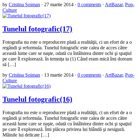
by
Cristina Şoiman
·
27 martie 2014
·
0 comments
·
ArtBazar
,
Pop-
Culture
Tunelul fotografic(17)
Fotografia nu este o reproducere plată a realităţii, ci un efort de a o
regândi şi reformula. Tunelul fotografic este calea de acces către
această lume care se naşte, odată cu întâlnirea dintre ochi şi spaţiul
pe care îl explorează. în temnița ta (1) Când eram mică îmi doream
să […]
by
Cristina Şoiman
·
13 martie 2014
·
0 comments
·
ArtBazar
,
Pop-
Culture
Tunelul fotografic(16)
Fotografia nu este o reproducere plată a realităţii, ci un efort de a o
regândi şi reformula. Tunelul fotografic este calea de acces către
această lume care se naşte, odată cu întâlnirea dintre ochi şi spaţiul
pe care îl explorează. Îmi plăcea privirea lui blândă şi nesigură.
Mâinile lui delicate […]