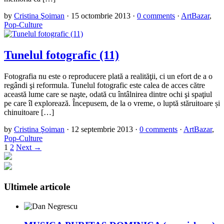
by
Cristina Şoiman
·
15 octombrie 2013
·
0 comments
·
ArtBazar
,
Pop-Culture
Tunelul fotografic (11)
Fotografia nu este o reproducere plată a realităţii, ci un efort de a o
regândi şi reformula. Tunelul fotografic este calea de acces către
această lume care se naşte, odată cu întâlnirea dintre ochi şi spaţiul
pe care îl explorează. Începusem, de la o vreme, o luptă stăruitoare și
chinuitoare […]
by
Cristina Şoiman
·
12 septembrie 2013
·
0 comments
·
ArtBazar
,
Pop-Culture
1
2
Next →
Ultimele articole