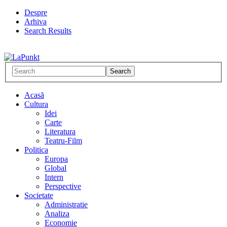
Despre
Arhiva
Search Results
Acasă
Cultura
Idei
Carte
Literatura
Teatru-Film
Politica
Europa
Global
Intern
Perspective
Societate
Administratie
Analiza
Economie