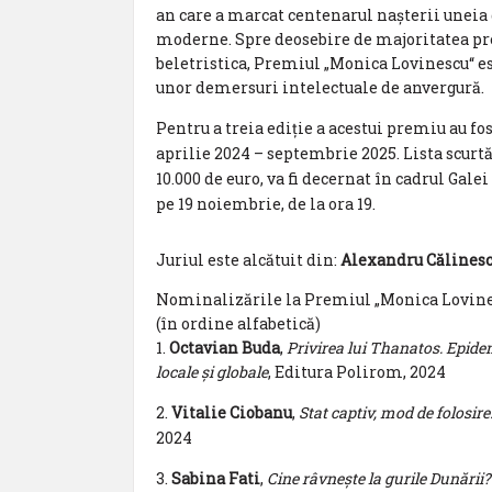
an care a marcat centenarul nașterii uneia
moderne. Spre deosebire de majoritatea pre
beletristica, Premiul „Monica Lovinescu“ es
unor demersuri intelectuale de anvergură.
Pentru a treia ediție a acestui premiu au fos
aprilie 2024 – septembrie 2025. Lista scurtă
10.000 de euro, va fi decernat în cadrul Gal
pe 19 noiembrie, de la ora 19.
Juriul este alcătuit din:
Alexandru Călines
Nominalizările la Premiul „Monica Lovine
(în ordine alfabetică)
1.
Octavian Buda
,
Privirea lui Thanatos. Epidem
locale și globale
, Editura Polirom, 2024
2.
Vitalie Ciobanu
,
Stat captiv, mod de folosir
2024
3.
Sabina Fati
,
Cine râvnește la gurile Dunării?