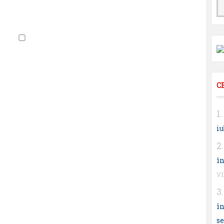
C
iu
în
V
în
s