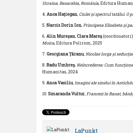
Ucraina, Basarabia, România
, Editura Human
4.
Anca Hațiegan
,
Ciulei și spectrul tatălui. O 
5.
Narcis Dorin Ion
,
Principesa Elisabeta și pa
6.
Alin Mureșan
,
Clara Mareș
(coordonatori)
Moica
, Editura Polirom, 2025
7.
Georgiana Țăranu
,
Nicolae Iorga și seducția
8.
Radu Umbreș
,
Neîncrederea: Cum funcțione
Humanitas, 2024
9.
Anca Vasiliu
,
Imagini ale sinelui în Antichit
10.
Smaranda Vultur
,
Francezi în Banat, bănă
LaPunkt