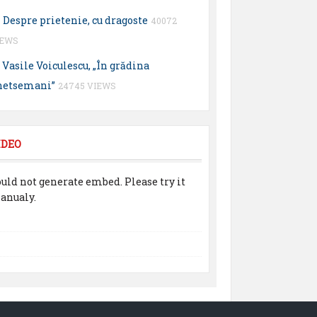
Despre prietenie, cu dragoste
40072
IEWS
Vasile Voiculescu, „În grădina
hetsemani”
24745 VIEWS
IDEO
uld not generate embed. Please try it
anualy.