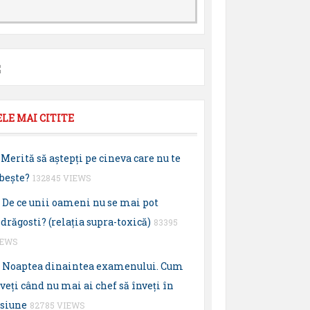
ELE MAI CITITE
Merită să aştepţi pe cineva care nu te
beşte?
132845 VIEWS
De ce unii oameni nu se mai pot
drăgosti? (relaţia supra-toxică)
83395
IEWS
Noaptea dinaintea examenului. Cum
veţi când nu mai ai chef să înveţi în
esiune
82785 VIEWS