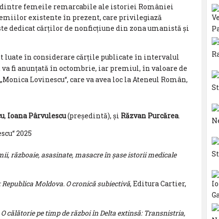
 dintre femeile remarcabile ale istoriei României
miilor existente în prezent, care privilegiază
te dedicat cărților de nonficțiune din zona umanistă și
t luate în considerare cărțile publicate în intervalul
 va fi anunțată în octombrie, iar premiul, în valoare de
ei „Monica Lovinescu“, care va avea loc la Ateneul Român,
cu
,
Ioana Pârvulescu
(președintă), și
Răzvan Purcărea
.
scu“ 2025
ii, războaie, asasinate, masacre în șase istorii medicale
e: Republica Moldova. O cronică subiectivă
, Editura Cartier,
 O călătorie pe timp de război în Delta extinsă: Transnistria,