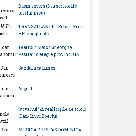
Basm invers (Din scrisorile
tatălui meu)
TRANSATLANTIC. Robert Frost
– Foc și gheață
Teatrul “ Maior Gheorghe
Pastia” : o elegie provincială
Sandala ca limes
August
“Acvariul” și realitățile de sticlă
(Dan-Liviu Boeriu)
MUSICA PURITAS DOMINICA