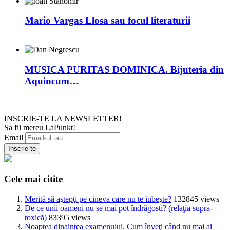
Mario Vargas Llosa sau focul literaturii
MUSICA PURITAS DOMINICA. Bijuteria din
Aquincum…
INSCRIE-TE LA NEWSLETTER!
Sa fii mereu LaPunkt!
Email
Cele mai citite
Merită să aştepţi pe cineva care nu te iubeşte?
132845 views
De ce unii oameni nu se mai pot îndrăgosti? (relaţia supra-
toxică)
83395 views
Noaptea dinaintea examenului. Cum înveţi când nu mai ai