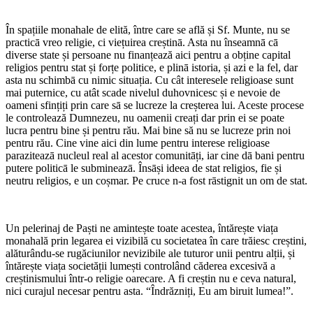
În spațiile monahale de elită, între care se află și Sf. Munte, nu se
practicā vreo religie, ci viețuirea creștinā. Asta nu înseamnā cā
diverse state și persoane nu finanțează aici pentru a obține capital
religios pentru stat și forțe politice, e plinā istoria, și azi e la fel, dar
asta nu schimbā cu nimic situația. Cu cât interesele religioase sunt
mai puternice, cu atât scade nivelul duhovnicesc și e nevoie de
oameni sfințiți prin care sā se lucreze la creșterea lui. Aceste procese
le controlează Dumnezeu, nu oamenii creați dar prin ei se poate
lucra pentru bine și pentru rău. Mai bine să nu se lucreze prin noi
pentru rău. Cine vine aici din lume pentru interese religioase
paraziteazā nucleul real al acestor comunitāți, iar cine dā bani pentru
putere politicā le submineazā. Însāși ideea de stat religios, fie și
neutru religios, e un coșmar. Pe cruce n-a fost rāstignit un om de stat.
Un pelerinaj de Paști ne amintește toate acestea, întărește viața
monahală prin legarea ei vizibilă cu societatea în care trăiesc creștini,
alăturându-se rugăciunilor nevizibile ale tuturor unii pentru alții, și
întărește viața societății lumești controlând căderea excesivă a
creștinismului într-o religie oarecare. A fi creștin nu e ceva natural,
nici curajul necesar pentru asta. “Îndrăzniți, Eu am biruit lumea!”.