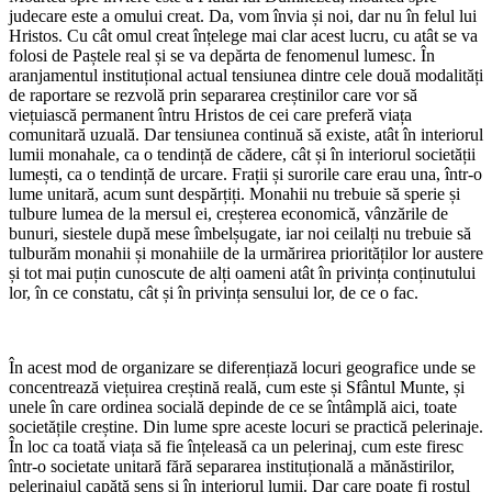
judecare este a omului creat. Da, vom învia și noi, dar nu în felul lui
Hristos. Cu cât omul creat înțelege mai clar acest lucru, cu atât se va
folosi de Paștele real și se va depărta de fenomenul lumesc. În
aranjamentul instituțional actual tensiunea dintre cele două modalități
de raportare se rezvolă prin separarea creștinilor care vor să
viețuiască permanent întru Hristos de cei care preferă viața
comunitară uzuală. Dar tensiunea continuă să existe, atât în interiorul
lumii monahale, ca o tendință de cădere, cât și în interiorul societății
lumești, ca o tendință de urcare. Frații și surorile care erau una, într-o
lume unitară, acum sunt despărțiți. Monahii nu trebuie să sperie și
tulbure lumea de la mersul ei, creșterea economică, vânzările de
bunuri, siestele după mese îmbelșugate, iar noi ceilalți nu trebuie să
tulburăm monahii și monahiile de la urmărirea priorităților lor austere
și tot mai puțin cunoscute de alți oameni atât în privința conținutului
lor, în ce constatu, cât și în privința sensului lor, de ce o fac.
În acest mod de organizare se diferențiază locuri geografice unde se
concentrează viețuirea creștină reală, cum este și Sfântul Munte, și
unele în care ordinea socială depinde de ce se întâmplă aici, toate
societățile creștine. Din lume spre aceste locuri se practică pelerinaje.
În loc ca toată viața să fie înțeleasă ca un pelerinaj, cum este firesc
într-o societate unitară fără separarea instituțională a mănăstirilor,
pelerinajul capătă sens și în interiorul lumii. Dar care poate fi rostul