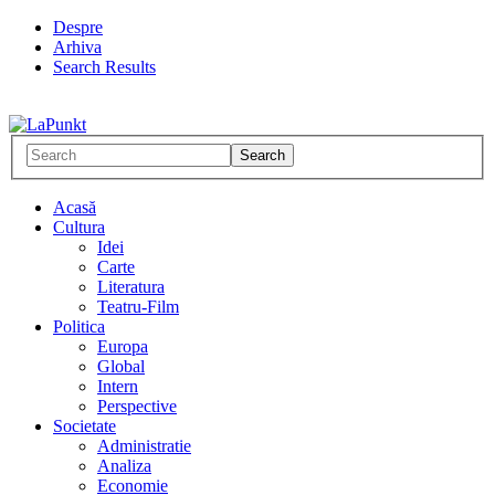
Despre
Arhiva
Search Results
Acasă
Cultura
Idei
Carte
Literatura
Teatru-Film
Politica
Europa
Global
Intern
Perspective
Societate
Administratie
Analiza
Economie