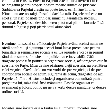
continuā în Hristos. Firescul Paștelui este bucuria învierii Lui când
ne pregătim pentru propria noastră moarte urmată de judecare.
Sărbătoarea Paștelui creștin nu poate trece, ea rămâne în tine.
Nimeni nu are nostalgia Paștelui dacă l-a trăit. Paștele real este un
efort și un risc, posibile prin dar, nimic nu garantează succesul
personal. Paștele este deschis mereu și tot mai plin de bucurie, însă
drumul e îngust și poți pierde totul alunecând.
Evenimentul social care înlocuiește Paștele având același nume ne
oferă confortul și siguranța acestei lumi într-o preocupare pentru
bunăstare și semnalizare socială a ei. Ca oriunde e vorba în primul
rând de resurse și folosirea lor, politizarea e inevitabilă. Câtă
dragoste poate fi în politică și organizare socială, atât dragoste este în
acest fel de Paște. Miza devine păstrarea vieții acesteia, nu pregătirea
celei veșnice. Cuvântările nu vor vorbi despre veșnicie, ci despre
coordonarea socială de acum, siguranța de acum, dragostea de aici.
Paștele trăit întru Hristos include și organizarea comunitară pentru
pregătirea lui, miza find însă mântuirea. Paștele organizat ca
eveniment și folosit politic nu ne va vorbi despre mântuire, ci despre
ordine socială.
Moartea spre înviere este a Fiului lui Dumnezeu, moartea spre