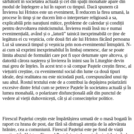
sărbătorit în societatea actuală și cel din spații monahale apare din
modul de înțelegere a lui în raport cu timpul. Dacā spunem cā
Învierea lui Hristos este un eveniment, Îl reducem la firea umanā, la
procese în timp și ne ducem într-o interpretare religioasă a sa,
explicabilă prin narațiuni mitice, probleme de calendar și condiții
pentru dezvoltarea misticismului. Învierea reală însă nu e numai
evenimențialā, având și o „laturā” tainicā inexprimabilā ce ține de
legātura ei cu veșnicia, cele douā firi ale lui Hristos fācând persoana
Lui să unească timpul și veșnicia prin non-evenimentul întrupārii. N-
ai cum sā exprimi inexprimabilul în limbaj omenesc, dar se poate
limita abuzul de formulāri care pot fi ușor deturnate spre altceva, și
datorită cărora nașterea și învierea în inimi sau în Liturghie devin
mai greu de înțeles. În acest text o să compar Paștele creștin firesc, al
viețuirii creștine, cu evenimentul social din lume ca două tipuri
ideale, deși realitatea nu este niciodată pură, corespunzând unui tip
sau altul. Rostul textului este de a contribui la depășirea polarizării
excesive dintre felul cum se petrece Paștele în societatea actuală și în
lumea monahală, o polarizare disfuncțională atât din punctul de
vedere al vieții duhovnicești, cât și al consecințelor politice.
Firescul Paștelui creștin este împărtășirea urmată de o masă bogată în
raport cu hrana de post, dar fără să distragă atenția de la adevărata
hrănire, cea a comuniunii. Firescul Paștelui este pe fond de viațā