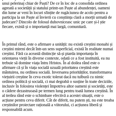
unui pelerinaj chiar de Paști? De ce în loc de a consolida ordinea
agreată a societății și statului printr-un Paște al abundenței, oameni
din lume ar veni în locuri sfințite de rugăciunea de acolo pentru a
participa la un Paște al învierii cu conștiința clară a morții urmată de
judecare? Dincolo de folosul duhovniceasc unic pe care și-l știe
fiecare, există și o importanță mai largă, comunitară.
În primul rând, este o afirmare a unității: nu există creștini monahi și
creștini mireni decât într-un sens superficial, există în realitate numai
creștini. Fără ca această distincție să-și piarda importanța în
orientarea vieții în diverse contexte, odată ce a fost instituită, ea nu
trebuie să domine viața întru Hristos. În al doilea rând este o
afirmare că și în viața socială uzuală prioritatea creștină este
mântuirea, nu ordinea socială. Inversarea priorităților, transformarea
viețuirii creștine în ceva exotic tolerat dacă nu tulbură cu nimic
ordinea politică și socială, ci mai degrabă o susține în toate deciziile,
inclusiv în folosirea violenței împotriva altor oameni și societăți, este
o cădere dezastruoasă pe termen lung pentru toată lumea creștină. În
al treilea rând este o schimbare efectivă a acestei situații, este o
acțiune pentru ceva diferit. Cât de diferit, nu putem ști, nu este treaba
creștinilor proiectare rațională a viitorului, ci acțiunea liberă și
responsabilă acum.