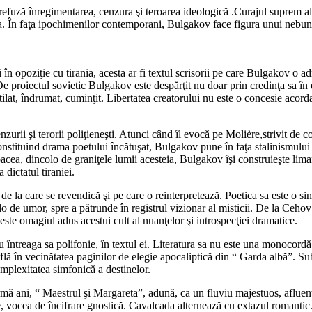
 refuză înregimentarea, cenzura şi teroarea ideologică .Curajul suprem al
a. În faţa ipochimenilor contemporani, Bulgakov face figura unui nebun per
ţii în opoziţie cu tirania, acesta ar fi textul scrisorii pe care Bulgakov o
De proiectul sovietic Bulgakov este despărţit nu doar prin credinţa sa în 
ilat, îndrumat, cuminţit. Libertatea creatorului nu este o concesie acordat
enzurii şi terorii poliţieneşti. Atunci când îl evocă pe Molière,strivit d
nstituind drama poetului încătuşat, Bulgakov pune în faţa stalinismului ş
a, dincolo de graniţele lumii acesteia, Bulgakov îşi construieşte limanul 
 dictatul tiraniei.
ia de la care se revendică şi pe care o reinterpretează. Poetica sa este o
lo de umor, spre a pătrunde în registrul vizionar al misticii. De la Ceho
, este omagiul adus acestui cult al nuanţelor şi introspecţiei dramatice.
 întreaga sa polifonie, în textul ei. Literatura sa nu este una monocordă,i
ă în vecinătatea paginilor de elegie apocaliptică din “ Garda albă”. Subti
omplexitatea simfonică a destinelor.
 urmă ani, “ Maestrul şi Margareta”, adună, ca un fluviu majestuos, afluen
are, vocea de încifrare gnostică. Cavalcada alternează cu extazul romantic