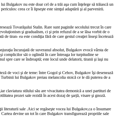
 lui Bulgakov nu este doar cel de a trăi aşa cum înţelege să trăiască un
iculos: ceea ce îi lipseşte este simţul adaptării şi al parvenirii.
 adresează Tovarăşului Stalin. Rare sunt paginile secolului trecut în care
evoluţionism şi gradualism, ci şi prin refuzul de a se lăsa vorbit de o
ă de tiran- ea este condiţia fără de care gestul creaţiei înseşi încetează
e conjuraţia încurajată de suveranul absolut, Bulgakov evocă vârsta de
i complicilor săi o oglindă în care întreaga lor turpitudine se
spre care se îndreaptă; este locul unde delatorii, tiranii şi laşi nu
 sinteză de voci şi de teme: între Gogol şi Cehov, Bulgakov îşi desenează
v Turbinii lui Bulgakov preiau melancolia stoică ce le dă puterea de a
ar claviatura stilului său are vivacitatea demonică a unei partituri de
litatea prozei sale rezidă în acest dozaj de şarjă, visare şi gnoză.
ţii literaturii sale .Aici se regăseşte vocea lui Bulgakov,ca o însumare
. Cartea devine un tot în care Bulgakov transfigurează propriile sale