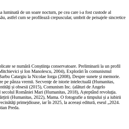
sa luminată de un soare nocturn, pe cea care i-a fost custode al
său, astfel cum se profilează crepuscular, umbrit de peisajele sincretice
blicate se numără Conștiinţa conservatoare. Preliminarii la un profil
o Mitchievici și Ion Manolescu, 2004), Explorări în comunismul
a Barbu Catargiu la Nicolae Iorga (2008), Despre sunete și memorie.
e pe pânza vremii. Secvenţe de istorie intelectuală (Humanitas,
tităţi și obsesii (2015), Comunism Inc. (alături de Angelo
nd secolul României Mari (Humanitas, 2018), Așteptând revoluţia.
rțirii (Humanitas, 2022), Mama. O fotografie a timpului și a iubirii
inătăţi primejdioase, iar în 2025, la aceeași editură, eseul „2024.
tian Preda.