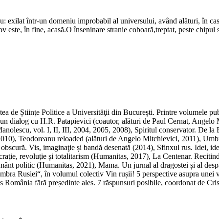
u: exilat într-un domeniu improbabil al universului, având alături, în ca
v este, în fine, acasă.O înseninare stranie coboară,treptat, peste chipul 
ea de Știinţe Politice a Universităţii din București. Printre volumele pu
e un dialog cu H.R. Patapievici (coautor, alături de Paul Cernat, Angel
anolescu, vol. I, II, III, 2004, 2005, 2008), Spiritul conservator. De l
(2010), Teodoreanu reloaded (alături de Angelo Mitchievici, 2011), Umbr
scură. Vis, imaginaţie și bandă desenată (2014), Sfinxul rus. Idei, iden
raţie, revoluţie și totalitarism (Humanitas, 2017), La Centenar. Reciti
ânt politic (Humanitas, 2021), Mama. Un jurnal al dragostei și al despă
ra Rusiei“, în volumul colectiv Vin rușii! 5 perspective asupra unei vec
 România fără președinte ales. 7 răspunsuri posibile, coordonat de Cris