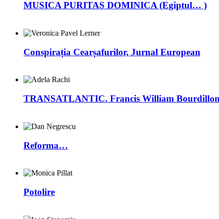
MUSICA PURITAS DOMINICA (Egiptul… )
Conspirația Cearșafurilor, Jurnal European
TRANSATLANTIC. Francis William Bourdillon –
Reforma…
Potolire