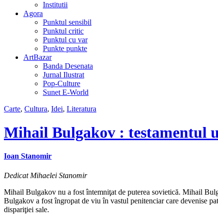
Institutii
Agora
Punktul sensibil
Punktul critic
Punktul cu var
Punkte punkte
ArtBazar
Banda Desenata
Jurnal Ilustrat
Pop-Culture
Sunet E-World
Carte
,
Cultura
,
Idei
,
Literatura
Mihail Bulgakov : testamentul u
Ioan Stanomir
Dedicat Mihaelei Stanomir
Mihail Bulgakov nu a fost întemniţat de puterea sovietică. Mihail Bulga
Bulgakov a fost îngropat de viu în vastul penitenciar care devenise patria
dispariţiei sale.