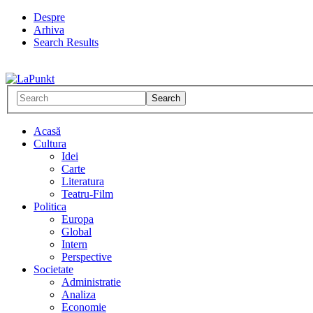
Despre
Arhiva
Search Results
Acasă
Cultura
Idei
Carte
Literatura
Teatru-Film
Politica
Europa
Global
Intern
Perspective
Societate
Administratie
Analiza
Economie