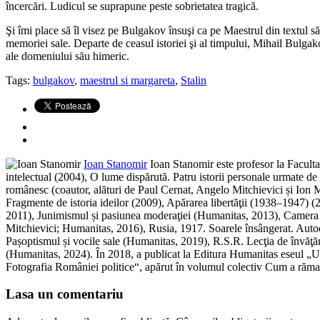
încercări. Ludicul se suprapune peste sobrietatea tragică.
Şi îmi place să îl visez pe Bulgakov însuşi ca pe Maestrul din textul să
memoriei sale. Departe de ceasul istoriei şi al timpului, Mihail Bulgako
ale domeniului său himeric.
Tags:
bulgakov
,
maestrul si margareta
,
Stalin
Ioan Stanomir
Ioan Stanomir este profesor la Facultat
intelectual (2004), O lume dispărută. Patru istorii personale urmate d
românesc (coautor, alături de Paul Cernat, Angelo Mitchievici și Ion M
Fragmente de istoria ideilor (2009), Apărarea libertăţii (1938–1947) 
2011), Junimismul și pasiunea moderaţiei (Humanitas, 2013), Camera ob
Mitchievici; Humanitas, 2016), Rusia, 1917. Soarele însângerat. Autoc
Pașoptismul și vocile sale (Humanitas, 2019), R.S.R. Lecţia de învăţăm
(Humanitas, 2024). În 2018, a publicat la Editura Humanitas eseul „Umb
Fotografia României politice“, apărut în volumul colectiv Cum a rămas
Lasa un comentariu