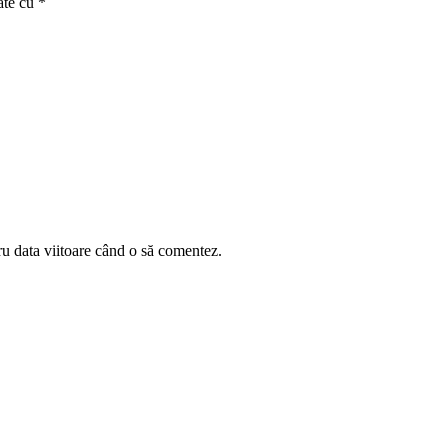
ate cu
*
ru data viitoare când o să comentez.