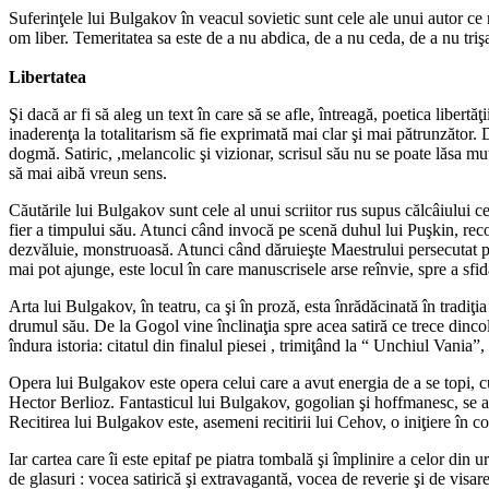
Suferinţele lui Bulgakov în veacul sovietic sunt cele ale unui autor ce
om liber. Temeritatea sa este de a nu abdica, de a nu ceda, de a nu triş
Libertatea
Şi dacă ar fi să aleg un text în care să se afle, întreagă, poetica libertă
inaderenţa la totalitarism să fie exprimată mai clar şi mai pătrunzător. 
dogmă. Satiric, ,melancolic şi vizionar, scrisul său nu se poate lăsa mut
să mai aibă vreun sens.
Căutările lui Bulgakov sunt cele al unui scriitor rus supus călcâiului c
fier a timpului său. Atunci când invocă pe scenă duhul lui Puşkin, reco
dezvăluie, monstruoasă. Atunci când dăruieşte Maestrului persecutat pace
mai pot ajunge, este locul în care manuscrisele arse reînvie, spre a sfida
Arta lui Bulgakov, în teatru, ca şi în proză, esta înrădăcinată în tradiţ
drumul său. De la Gogol vine înclinaţia spre acea satiră ce trece dinco
îndura istoria: citatul din finalul piesei , trimiţând la “ Unchiul Vania”
Opera lui Bulgakov este opera celui care a avut energia de a se topi, cu
Hector Berlioz. Fantasticul lui Bulgakov, gogolian şi hoffmanesc, se afl
Recitirea lui Bulgakov este, asemeni recitirii lui Cehov, o iniţiere în c
Iar cartea care îi este epitaf pe piatra tombală şi împlinire a celor din
de glasuri : vocea satirică şi extravagantă, vocea de reverie şi de vis