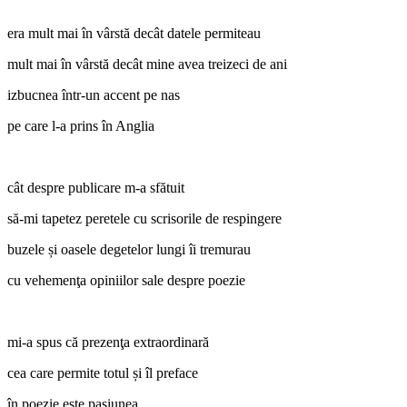
era mult mai în vârstă decât datele permiteau
mult mai în vârstă decât mine avea treizeci de ani
izbucnea într-un accent pe nas
pe care l-a prins în Anglia
cât despre publicare m-a sfătuit
să-mi tapetez peretele cu scrisorile de respingere
buzele și oasele degetelor lungi îi tremurau
cu vehemenţa opiniilor sale despre poezie
mi-a spus că prezenţa extraordinară
cea care permite totul și îl preface
în poezie este pasiunea