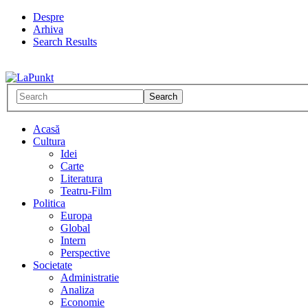
Despre
Arhiva
Search Results
Acasă
Cultura
Idei
Carte
Literatura
Teatru-Film
Politica
Europa
Global
Intern
Perspective
Societate
Administratie
Analiza
Economie