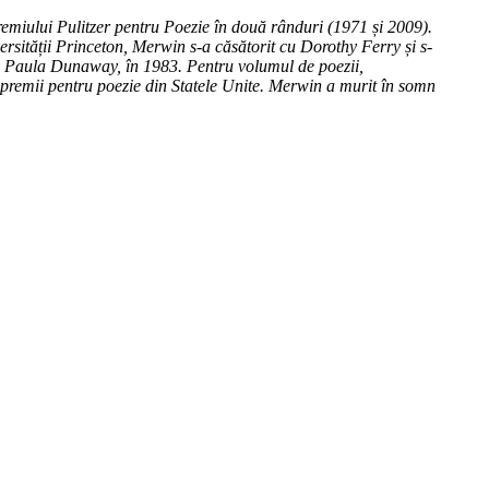
remiului Pulitzer pentru Poezie în două rânduri (1971 și 2009).
rsității Princeton, Merwin s-a căsătorit cu Dorothy Ferry și s-
 cu Paula Dunaway, în 1983. Pentru volumul de poezii,
premii pentru poezie din Statele Unite. Merwin a murit în somn