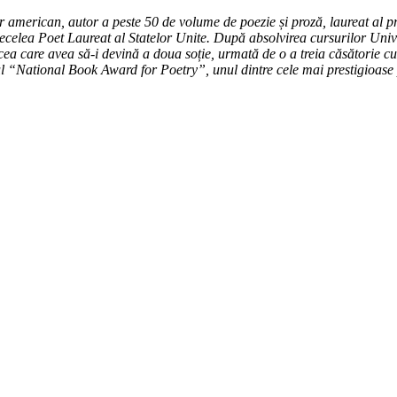
r american, autor a peste 50 de volume de poezie și proză, laureat al p
celea Poet Laureat al Statelor Unite. După absolvirea cursurilor Unive
 cea care avea să-i devină a doua soție, urmată de o a treia căsătorie
 “National Book Award for Poetry”, unul dintre cele mai prestigioase 