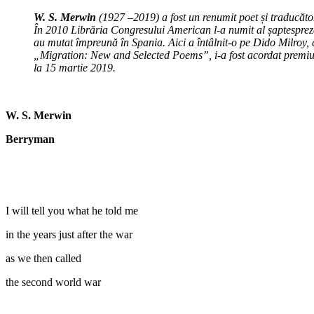
W. S. Merwin
(1927 –2019) a fost un renumit poet și traducăto
În 2010 Librăria Congresului American l-a numit al șaptespreze
au mutat împreună în Spania. Aici a întâlnit-o pe Dido Milroy,
„Migration: New and Selected Poems”, i-a fost acordat premiul
la 15 martie 2019.
W. S. Merwin
Berryman
I will tell you what he told me
in the years just after the war
as we then called
the second world war