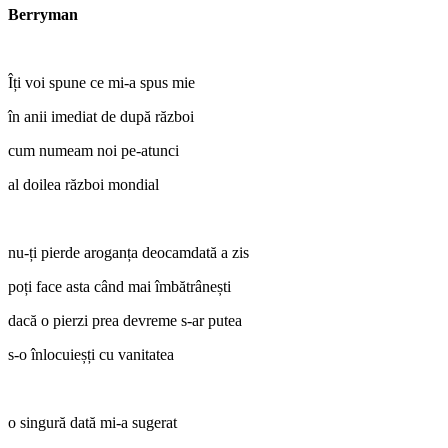
Berryman
Îți voi spune ce mi-a spus mie
în anii imediat de după război
cum numeam noi pe-atunci
al doilea război mondial
nu-ți pierde aroganța deocamdată a zis
poți face asta când mai îmbătrânești
dacă o pierzi prea devreme s-ar putea
s-o înlocuieșți cu vanitatea
o singură dată mi-a sugerat