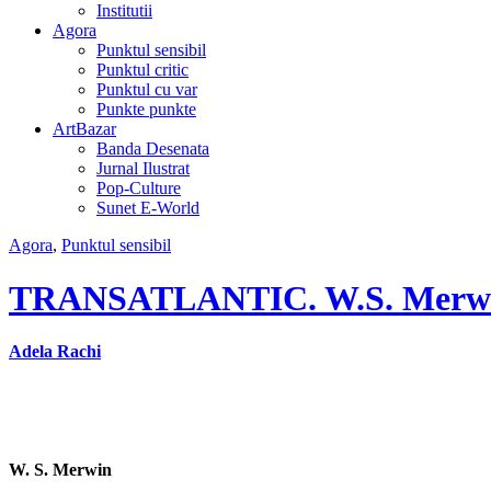
Institutii
Agora
Punktul sensibil
Punktul critic
Punktul cu var
Punkte punkte
ArtBazar
Banda Desenata
Jurnal Ilustrat
Pop-Culture
Sunet E-World
Agora
,
Punktul sensibil
TRANSATLANTIC. W.S. Merwi
Adela Rachi
W. S. Merwin