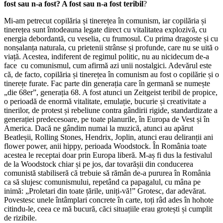
fost sau n-a fost? A fost sau n-a fost teribil
?
Mi-am petrecut copilăria și tinerețea în comunism, iar copilăria și
tinerețea sunt întodeauna legate direct cu vitalitatea explozivă, cu
energia debordantă, cu veselia, cu frumosul. Cu prima dragoste și cu
nonșalanța naturala, cu prietenii strânse și profunde, care nu se uită o
viață. Acestea, indiferent de regimul politic, nu au nicidecum de-a
face cu comunismul, cum afirmă azi unii nostalgici. Adevărul este
că, de facto, copilăria și tinerețea în comunism au fost o copilărie și o
tinerețe furate. Fac parte din generația care în germană se numește
„die 68er”, generația 68. A fost atunci un Zeitgeist teribil de propice,
o perioadă de enormă vitalitate, emulație, bucurie și creativitate a
tinerilor, de protest și rebeliune contra gândirii rigide, standardizate a
generației predecesoare, pe toate planurile, în Europa de Vest și în
America. Dacă ne gândim numai la muzică, atunci au apărut
Beatleșii, Rolling Stones, Hendrix, Joplin, atunci erau deliranții ani
flower power, anii hippy, perioada Woodstock. În România toate
acestea le receptai doar prin Europa liberă. M-aș fi dus la festivalul
de la Woodstock chiar și pe jos, dar tovarășii din conducerea
comunistă stabiliseră că trebuie să rămân de-a pururea în România
ca să slujesc comunismului, repetând ca papagalul, cu mâna pe
inimă: „Proletari din toate țările, uniți-vă!” Grotesc, dar adevărat.
Povestesc unele întâmplari concrete în carte, toți râd ades în hohote
citindu-le, ceea ce mă bucură, căci situațiile erau grotești și cumplit
de rizibile.