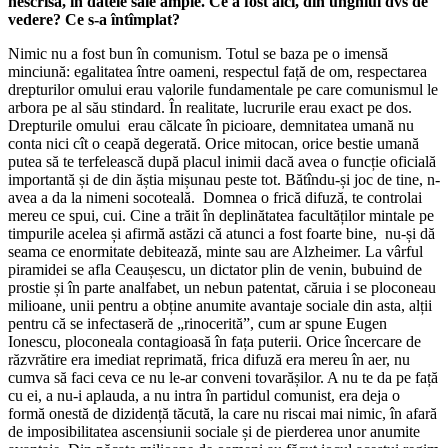
nescrisă, în datele sale ample. Ce a fost aici, din unghiul dvs de
vedere? Ce s-a întîmplat?
Nimic nu a fost bun în comunism. Totul se baza pe o imensă
minciună: egalitatea între oameni, respectul față de om, respectarea
drepturilor omului erau valorile fundamentale pe care comunismul le
arbora pe al său stindard. În realitate, lucrurile erau exact pe dos.
Drepturile omului erau călcate în picioare, demnitatea umană nu
conta nici cît o ceapă degerată. Orice mitocan, orice bestie umană
putea să te terfelească după placul inimii dacă avea o funcție oficială
importantă și de din ăștia mișunau peste tot. Bătîndu-și joc de tine, n-
avea a da la nimeni socoteală. Domnea o frică difuză, te controlai
mereu ce spui, cui. Cine a trăit în deplinătatea facultăților mintale pe
timpurile acelea și afirmă astăzi că atunci a fost foarte bine, nu-și dă
seama ce enormitate debitează, minte sau are Alzheimer. La vârful
piramidei se afla Ceaușescu, un dictator plin de venin, bubuind de
prostie și în parte analfabet, un nebun patentat, căruia i se ploconeau
milioane, unii pentru a obține anumite avantaje sociale din asta, alții
pentru că se infectaseră de „rinocerită”, cum ar spune Eugen
Ionescu, ploconeala contagioasă în fața puterii. Orice încercare de
răzvrătire era imediat reprimată, frica difuză era mereu în aer, nu
cumva să faci ceva ce nu le-ar conveni tovarășilor. A nu te da pe față
cu ei, a nu-i aplauda, a nu intra în partidul comunist, era deja o
formă onestă de dizidență tăcută, la care nu riscai mai nimic, în afară
de imposibilitatea ascensiunii sociale și de pierderea unor anumite