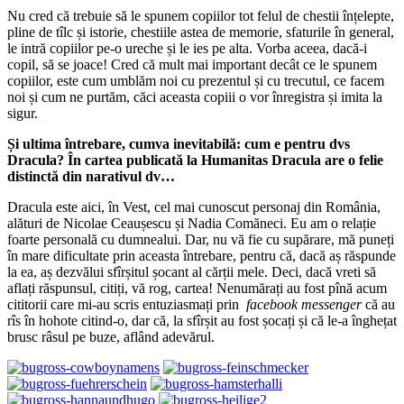
Nu cred că trebuie să le spunem copiilor tot felul de chestii înțelepte,
pline de tîlc și istorie, chestiile astea de memorie, sfaturile în general,
le intră copiilor pe-o ureche și le ies pe alta. Vorba aceea, dacă-i
copil, să se joace! Cred că mult mai important decât ce le spunem
copiilor, este cum umblăm noi cu prezentul și cu trecutul, ce facem
noi și cum ne purtăm, căci aceasta copiii o vor înregistra și imita la
sigur.
Și ultima întrebare, cumva inevitabilă: cum e pentru dvs
Dracula? În cartea publicată la Humanitas Dracula are o felie
distinctă din narativul dv…
Dracula este aici, în Vest, cel mai cunoscut personaj din România,
alături de Nicolae Ceaușescu și Nadia Comăneci. Eu am o relație
foarte personală cu dumnealui. Dar, nu vă fie cu supărare, mă puneți
în mare dificultate prin aceasta întrebare, pentru că, dacă aș răspunde
la ea, aș dezvălui sfîrșitul șocant al cărții mele. Deci, dacă vreti să
aflați răspunsul, citiți, vă rog, cartea! Nenumărați au fost pînă acum
cititorii care mi-au scris entuziasmați prin
facebook
messenger
că au
rîs în hohote citind-o, dar că, la sfîrșit au fost șocați și că le-a înghețat
brusc râsul pe buze, aflând adevărul.