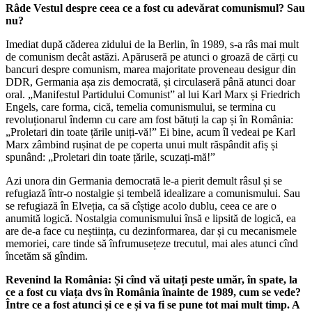
Râde Vestul despre ceea ce a fost cu adevărat comunismul? Sau
nu?
Imediat după căderea zidului de la Berlin, în 1989, s-a râs mai mult
de comunism decât astăzi. Apăruseră pe atunci o groază de cărți cu
bancuri despre comunism, marea majoritate proveneau desigur din
DDR, Germania așa zis democrată, și circulaseră până atunci doar
oral. „Manifestul Partidului Comunist” al lui Karl Marx și Friedrich
Engels, care forma, cică, temelia comunismului, se termina cu
revoluționarul îndemn cu care am fost bătuți la cap și în România:
„Proletari din toate țările uniți-vă!” Ei bine, acum îl vedeai pe Karl
Marx zâmbind rușinat de pe coperta unui mult răspândit afiș și
spunând: „Proletari din toate țările, scuzați-mă!”
Azi unora din Germania democrată le-a pierit demult râsul și se
refugiază într-o nostalgie și tembelă idealizare a comunismului. Sau
se refugiază în Elveția, ca să cîștige acolo dublu, ceea ce are o
anumită logică. Nostalgia comunismului însă e lipsită de logică, ea
are de-a face cu neștiința, cu dezinformarea, dar și cu mecanismele
memoriei, care tinde să înfrumusețeze trecutul, mai ales atunci cînd
încetăm să gîndim.
Revenind la România: Și cînd vă uitați peste umăr, în spate, la
ce a fost cu viața dvs în România înainte de 1989, cum se vede?
Între ce a fost atunci și ce e și va fi se pune tot mai mult timp. A