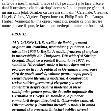
carte de-a mea îi amuză, îi face să rîdă pe cititori și le face plăcere,
dacă îi urmărește cât de cât după aceea și îi pune puțin pe gânduri,
mi-am atins țelul. Scriitori cu care mă simt afin? Caragiale, Creangă,
Hașek, Cehov, Vișniec, Eugen Ionescu, Philip Roth, Dan Lungu,
Hrabal, Vonnegut Jr.- mă opresc jenat aici, pentru că prin fiecare
nume pe care îl spun, le fac o mare nedreptate tuturor celor omiși.
PROFIL
JAN CORNELIUS, scriitor de limbă germană
originar din România, traducător şi publicist, s-a
născut în 1950 la Reşiţa. A studiat franceza şi engleza
la universităţile din Timişoara, Düsseldorf şi Stirling
(Scoţia). După ce a părăsit România în 1977, s-a
stabilit la Düsseldorf, unde a lucrat câţiva ani ca
profesor de liceu. A publicat în Germania numeroase
cărţi de proză satirică, volume pentru copii, poezii,
eseuri despre literatura modernă. A colaborat la
reviste satirice germane şi elveţiene şi a scris
comentarii despre cultura modernă şi piese
radiofonice pentru posturile de radio naţionale din
Germania şi Elveţia. În România, a publicat
comentarii despre literatură în Observator cultural,
Dilema veche şi România literară. A tradus în limba
germană şi a prezentat în lecturi publice diverşi