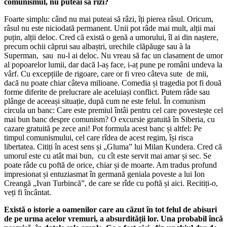
comunismul, nu puteai să rîzi?
Foarte simplu: când nu mai puteai să râzi, îți pierea râsul. Oricum,
râsul nu este niciodată permanent. Unii pot râde mai mult, alții mai
puțin, alții deloc. Cred că există o genă a umorului, îl ai din naștere,
precum ochii căprui sau albaștri, urechile clăpăuge sau à la
Superman, sau nu-l ai deloc. Nu vreau să fac un clasament de umor
al popoarelor lumii, dar dacă l-aș face, i-aț pune pe români undeva la
vârf. Cu excepțiile de rigoare, care or fi vreo câteva sute de mii,
dacă nu poate chiar câteva milioane. Comedia și tragedia pot fi două
forme diferite de prelucrare ale aceluiași conflict. Putem râde sau
plânge de aceeași situație, după cum ne este felul. În comunism
circula un banc: Care este premiul întâi pentru cel care povestește cel
mai bun banc despre comunism? O excursie gratuită în Siberia, cu
cazare gratuită pe zece ani! Pot formula acest banc și altfel: Pe
timpul comunismului, cel care rîdea de acest regim, își risca
libertatea. Citiți în acest sens și „Gluma” lui Milan Kundera. Cred că
umorul este cu atât mai bun, cu cît este servit mai amar și sec. Se
poate râde cu poftă de orice, chiar și de moarte. Am tradus profund
impresionat și entuziasmat în germană geniala poveste a lui Ion
Creangă „Ivan Turbincă”, de care se rîde cu poftă și aici. Recitiți-o,
veți fi încântat.
Există o istorie a oamenilor care au căzut în tot felul de abisuri
de pe urma acelor vremuri, a absurdității lor. Una probabil încă