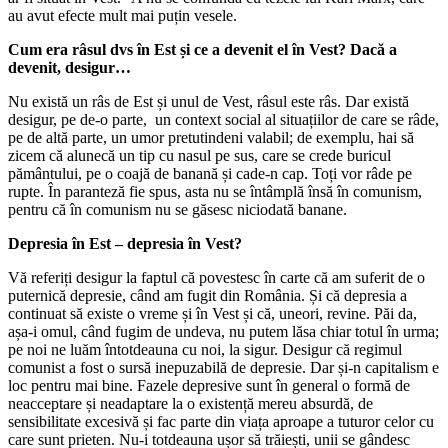
au avut efecte mult mai puțin vesele.
Cum era râsul dvs în Est și ce a devenit el în Vest? Dacă a
devenit, desigur…
Nu există un râs de Est și unul de Vest, râsul este râs. Dar există
desigur, pe de-o parte, un context social al situațiilor de care se râde,
pe de altă parte, un umor pretutindeni valabil; de exemplu, hai să
zicem că alunecă un tip cu nasul pe sus, care se crede buricul
pământului, pe o coajă de banană și cade-n cap. Toți vor râde pe
rupte. În paranteză fie spus, asta nu se întâmplă însă în comunism,
pentru că în comunism nu se găsesc niciodată banane.
Depresia în Est – depresia în Vest?
Vă referiți desigur la faptul că povestesc în carte că am suferit de o
puternică depresie, când am fugit din România. Și că depresia a
continuat să existe o vreme și în Vest și că, uneori, revine. Păi da,
așa-i omul, când fugim de undeva, nu putem lăsa chiar totul în urma;
pe noi ne luăm întotdeauna cu noi, la sigur. Desigur că regimul
comunist a fost o sursă inepuzabilă de depresie. Dar și-n capitalism e
loc pentru mai bine. Fazele depresive sunt în general o formă de
neacceptare și neadaptare la o existență mereu absurdă, de
sensibilitate excesivă și fac parte din viața aproape a tuturor celor cu
care sunt prieten. Nu-i totdeauna ușor să trăiești, unii se gândesc