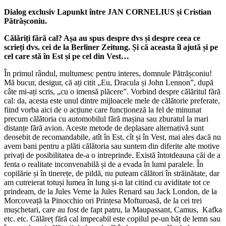
Dialog exclusiv Lapunkt între JAN CORNELIUS și Cristian
Pătrășconiu.
Călăriți fără cal? Așa au spus despre dvs și despre ceea ce
scrieți dvs. cei de la Berliner Zeitung. Și că aceasta îl ajută și pe
cel care stă în Est și pe cel din Vest…
În primul rândul, multumesc pentru interes, domnule Pătrășconiu!
Mă bucur, desigur, că ați citit „Eu, Dracula și John Lennon”, după
câte mi-ați scris, „cu o imensă plăcere”. Vorbind despre călăritul fără
cal: da, acesta este unul dintre mijloacele mele de călătorie preferate,
fiind vorba aici de o acțiune care funcționeză la fel de minunat
precum călătoria cu automobilul fără mașina sau zburatul la mari
distanțe fără avion. Aceste metode de deplasare alternativă sunt
deosebit de recomandabile, atît în Est, cît și în Vest, mai ales dacă nu
avem bani pentru a plăti călătoria sau suntem din diferite alte motive
privați de posibilitatea de-a o intreprinde. Există întotdeauna căi de a
fenta o realitate inconvenabilă și de a evada în lumi paralele. În
copilărie și în tinerețe, de pildă, nu puteam călători în străinătate, dar
am cutreierat totuși lumea în lung și-n lat citind cu aviditate tot ce
prindeam, de la Jules Verne la Jules Renard sau Jack London, de la
Morcoveață la Pinocchio ori Prințesa Mofturoasă, de la cei trei
mușchetari, care au fost de fapt patru, la Maupassant, Camus, Kafka
etc. etc. Călăreț fără cal impecabil este copilul pe-un băț de lemn sau