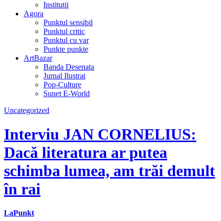
Institutii
Agora
Punktul sensibil
Punktul critic
Punktul cu var
Punkte punkte
ArtBazar
Banda Desenata
Jurnal Ilustrat
Pop-Culture
Sunet E-World
Uncategorized
Interviu JAN CORNELIUS:
Dacă literatura ar putea
schimba lumea, am trăi demult
în rai
LaPunkt