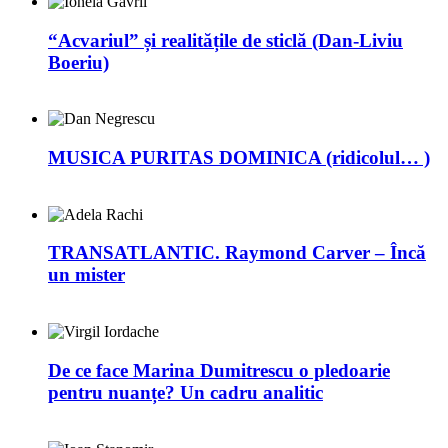
“Acvariul” și realitățile de sticlă (Dan-Liviu
Boeriu)
MUSICA PURITAS DOMINICA (ridicolul… )
TRANSATLANTIC. Raymond Carver – Încă
un mister
De ce face Marina Dumitrescu o pledoarie
pentru nuanțe? Un cadru analitic