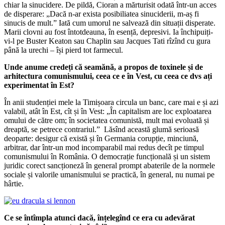
chiar la sinucidere. De pildă, Cioran a mărturisit odată într-un acces
de disperare: „Dacă n-ar exista posibiliatea sinuciderii, m-aș fi
sinucis de mult.” Iată cum umorul ne salvează din situații disperate.
Marii clovni au fost întotdeauna, în esență, depresivi. Ia închipuiți-
vi-l pe Buster Keaton sau Chaplin sau Jacques Tati rîzînd cu gura
până la urechi – își pierd tot farmecul.
Unde anume credeți că seamănă, a propos de toxinele și de
arhitectura comunismului, ceea ce e în Vest, cu ceea ce dvs ați
experimentat în Est?
În anii studenției mele la Timișoara circula un banc, care mai e și azi
valabil, atât în Est, cît și în Vest: „În capitalism are loc exploatarea
omului de către om; în societatea comunistă, mult mai evoluată și
dreaptă, se petrece contrariul.” Lăsînd această glumă serioasă
deoparte: desigur că există și în Germania corupție, minciună,
arbitrar, dar într-un mod incomparabil mai redus decît pe timpul
comunismului în România. O democrație funcțională și un sistem
juridic corect sancționeză în general prompt abaterile de la normele
sociale și valorile umanismului se practică, în general, nu numai pe
hârtie.
Ce se întîmpla atunci dacă, înțelegînd ce era cu adevărat