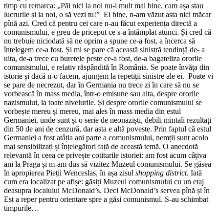
timp cu remarca: „Păi nici la noi nu-i mult mai bine, cam așa stau
lucrurile și la noi, o să vezi tu!” Ei bine, n-am văzut asta nici măcar
pînă azi. Cred că pentru cei care n-au făcut experiența directă a
comunismului, e greu de priceput ce s-a întâmplat atunci. Și cred că
nu trebuie niciodată să ne oprim a spune ce-a fost, a încerca să
înțelegem ce-a fost. Și mi se pare că această sinistră tendință de- a
uita, de-a trece cu buretele peste ce-a fost, de-a bagateliza ororile
comunismului, e relativ răspândită în România. Se poate învăța din
istorie și dacă n-o facem, ajungem la repetiții sinistre ale ei. Poate vi
se pare de necrezut, dar în Germania nu trece zi în care să nu se
vorbească în mass media, într-o emisune sau alta, despre ororile
nazismului, la toate nivelurile. Și despre ororile comunismului se
vorbește mereu și mereu, mai ales în mass media din estul
Germaniei, unde sunt și o serie de neonaziști, debili mintali rezultați
din 50 de ani de cenzură, dar asta e altă poveste. Prin faptul că estul
Germaniei a fost atâția ani parte a comunismului, nemții sunt acolo
mai sensibilizați și înțelegători față de această temă. O anecdotă
relevantă în ceea ce privește cotiturile istoriei: am fost acum câțiva
ani la Praga și m-am dus să vizitez Muzeul comunismului. Se găsea
în apropierea Pieții Wenceslas, în așa zisul
shopping district
. Iată
cum era localizat pe afișe: găsiți Muzeul comunismului cu un etaj
deasupra localului McDonald’s. Deci McDonald’s servea pînă și în
Est a reper pentru orientare spre a găsi comunismul. S-au schimbat
timpurile…