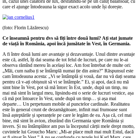
în, cazul unei călătorii de lux, desfătîndu-se pe un căluț balansoar, cu
care el ajunge întodeauna la sigur exact acolo unde își dorește.
(foto: Florin Lăzărescu)
Ce înseamnă pentru dvs să fiți între două lumi? Ați stat jumate
de viață în România, apoi încă jumătate în Vest, în Germania.
A fi între două lumi are avantaje și dezavantaje. Unul dintre avantaje
este că, astfel, îți dai seama de tot felul de lucruri, pe care nu le-ai
observa rămînd mereu în același loc. Am fost întrebat de multe ori:
„Măi, cum naiba ți se întâmplă numai ție din astea?” Răspunsul este
cam întodeauna acesta: „Vi se întâmplă și vouă, dar nu vă dați seama
pentru că v-ați obișnuit să vi se întâmple.” Ei, și apoi, dacă nu mă
simt bine în Vest, pot să mă întorc în Est, unde, după un timp, nu
mai mă simt în largul meu, lipsindu-mi o serie de lucruri vestice, așa
că mă pot întoarce în Vest, unde după un timp… și așa mai
departe… Un perpetuum mobile al punctelor cardinale. Realitatea
este în general crunt de dezamăgitoare, infinit mai frumoase sunt
însă așteptările și speranțele pe care le legăm de ea. Așa că, cel mai
bine, mă simt în avion, zburând din Germania spre România și
invers. Și nu întâmplător am pus la începutul cărții mele drept motto,
cuvintele lui Groucho Marx: „Mi-ar place mult mai mult Estul, dacă
ar fi situat în Vest.” A nu se confunda cu tezele lui Karl Marx, care