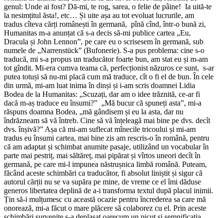
genul: Unde ai fost? Dă-mi, te rog, sarea, o felie de pâine! Ia uită-te
la nesimțitul ăsta!, etc… Și uite așa au tot evoluat lucrurile, am
tradus cîteva cărți românești în germană, pînă cînd, într-o bună zi,
Humanitas m-a anunțat că s-a decis să-mi publice cartea „Eu,
Dracula și John Lennon”, pe care eu o scrisesem în germană, sub
numele de „Narrenstück” (Bufonerie). S-a pus problema: cine s-o
traducă, mi s-a propus un traducător foarte bun, am stat eu și m-am
tot gîndit. Mi-era cumva teama că, perfecționist năzuros ce sunt, s-ar
putea totuși să nu-mi placă cum mă traduce, cît o fi el de bun. În cele
din urmă, mi-am luat inima în dinși și i-am scris doamnei Lidia
Bodea de la Humanitas: „Scuzați, dar am o idee trăznită, ce-ar fi
dacă m-aș traduce eu însumi?” „Mă bucur că spuneți asta”, mi-a
răspuns doamna Bodea, „mă gândisem și eu la asta, dar nu
îndrăzneam să vă întreb. Cine să vă înțeleagă mai bine pe dvs. decît
dvs. înșivă?” Așa că mi-am suflecat mînecile tricoului și mi-am
tradus eu însumi cartea, mai bine zis am rescris-o în română, pentru
că am adaptat și schimbat anumite pasaje, utilizând un vocabular în
parte mai pestriț, mai săltăreț, mai pipărat și vîrtos uneori decît în
germană, pe care mi-l impunea năstrușnica limbă română. Puteam,
făcând aceste schimbări ca traducător, fi absolut liniștit și sigur că
autorul cărții nu se va supăra pe mine, de vreme ce el îmi dăduse
generos libertatea deplină de a-i transforma textul după placul inimii.
Țin să-i mulțumesc cu această ocazie pentru încrederea sa care mă
onorează, mi-a făcut o mare plăcere să colaborez cu el. Prin aceste
schimbări survenite s-a deplasat oarecum un picuț și semnificația