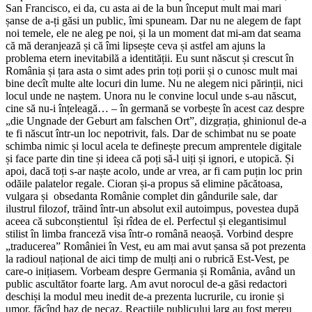
San Francisco, ei da, cu asta ai de la bun început mult mai mari
șanse de a-ți găsi un public, îmi spuneam. Dar nu ne alegem de fapt
noi temele, ele ne aleg pe noi, și la un moment dat mi-am dat seama
că mă deranjează și că îmi lipsește ceva și astfel am ajuns la
problema etern inevitabilă a identității. Eu sunt născut și crescut în
România și țara asta o simt ades prin toți porii și o cunosc mult mai
bine decît multe alte locuri din lume. Nu ne alegem nici părinții, nici
locul unde ne naștem. Unora nu le convine locul unde s-au născut,
cine să nu-i înțeleagă… – în germană se vorbește în acest caz despre
„die Ungnade der Geburt am falschen Ort”, dizgrația, ghinionul de-a
te fi născut într-un loc nepotrivit, fals. Dar de schimbat nu se poate
schimba nimic și locul acela te definește precum amprentele digitale
și face parte din tine și ideea că poți să-l uiți și ignori, e utopică. Și
apoi, dacă toți s-ar naște acolo, unde ar vrea, ar fi cam puțin loc prin
odăile palatelor regale. Cioran și-a propus să elimine păcătoasa,
vulgara și obsedanta Românie complet din gândurile sale, dar
ilustrul filozof, trăind într-un absolut exil autoimpus, povestea după
aceea că subconștientul își rîdea de el. Perfectul și elegantisimul
stilist în limba franceză visa într-o română neaoșă. Vorbind despre
„traducerea” României în Vest, eu am mai avut șansa să pot prezenta
la radioul național de aici timp de mulți ani o rubrică Est-Vest, pe
care-o inițiasem. Vorbeam despre Germania și România, având un
public ascultător foarte larg. Am avut norocul de-a găsi redactori
deschiși la modul meu inedit de-a prezenta lucrurile, cu ironie și
umor, făcînd haz de necaz. Reacțiile publicului larg au fost mereu