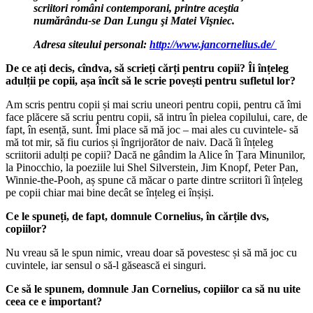
scriitori români contemporani, printre aceştia
numărându-se Dan Lungu şi Matei Vişniec.
Adresa siteului personal:
http://www.jancornelius.de/
De ce ați decis, cîndva, să scrieți cărți pentru copii? Îi înțeleg
adulții pe copii, așa încît să le scrie povești pentru sufletul lor?
Am scris pentru copii și mai scriu uneori pentru copii, pentru că îmi
face plăcere să scriu pentru copii, să intru în pielea copilului, care, de
fapt, în esență, sunt. Îmi place să mă joc – mai ales cu cuvintele- să
mă tot mir, să fiu curios și îngrijorător de naiv. Dacă îi înțeleg
scriitorii adulți pe copii? Dacă ne gândim la Alice în Țara Minunilor,
la Pinocchio, la poeziile lui Shel Silverstein, Jim Knopf, Peter Pan,
Winnie-the-Pooh, aș spune că măcar o parte dintre scriitori îi înțeleg
pe copii chiar mai bine decât se înțeleg ei înșiși.
Ce le spuneți, de fapt, domnule Cornelius, în cărțile dvs,
copiilor?
Nu vreau să le spun nimic, vreau doar să povestesc și să mă joc cu
cuvintele, iar sensul o să-l găsească ei singuri.
Ce să le spunem, domnule Jan Cornelius, copiilor ca să nu uite
ceea ce e important?