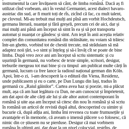
instrumentul la care învățasem să cânt, de limba română. Dacă aș fi
utilizat cînd vorbeam, aici în vestul Germaniei, acest dialect bavaro-
austriac din sud, ar fi murit toți de rîs, zicînd că fac, cu mult talent,
pe clovnul. Mi-au trebuit mai mulți ani pînă am vorbit Hochdeutsch,
germana literară, nuanțat și fără greșeli, precum cei de aici, dar și
mai mulți ani până am început să simt în ea și să pot transporta
automat și nuanțat ce gândesc și simt. Am ieșit în anii aceștia relativ
complet din comunitatea română din străinătate, nu voiam să trăiesc
într-un ghetto, vorbind tot de chestii trecute, mă străduiam să mă
adaptez noii țări, s-o simt și înțeleg și să-i învăț cît se poate de bine
limba. După vreo zece ani am început să scriu sistematic și cu
ușurință în germană, nu vorbesc de texte simple, scrisori, desigur,
treburile mergeau tot mai bine și cu timpul am publicat multe cărți în
germană, lucram ca free lance la radioul național german din Köln.
Apoi, într-o zi, l-am descoperit la o editură din Viena, Residenz,
unde publicasem și eu o carte, pe Dan Lungu din Iași, tradus în
germană cu „Raiul găinilor”. Cartea avea haz și poezie, mi-a plăcut
mult, așa că am luat legătura cu Dan, ne-am cunoscut și împrietenit,
am dat apoi de alte cărți ale lui și ale altor autori contemporani în
română și uite așa am început să citesc din nou în română și să scriu
în română un articol de revistă după altul, descoperind cu uimire și
bucurie că, după atîția ani, limba îmi revenea cu toate frumusețile și
avantajele ei în memorie, că aveam o imensă plăcere s-o folosesc, că
nimic din ce știusem nu se pierduse. Desigur că mai vorbisem
româna în ultimii ani, dar doar la un nivel colocvial, restrîns, de