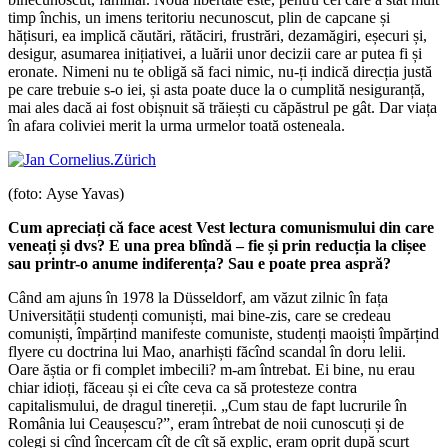
timp închis, un imens teritoriu necunoscut, plin de capcane și
hățisuri, ea implică căutări, rătăciri, frustrări, dezamăgiri, eșecuri și,
desigur, asumarea inițiativei, a luării unor decizii care ar putea fi și
eronate. Nimeni nu te obligă să faci nimic, nu-ți indică direcția justă
pe care trebuie s-o iei, și asta poate duce la o cumplită nesiguranță,
mai ales dacă ai fost obișnuit să trăiești cu căpăstrul pe gât. Dar viața
în afara coliviei merit la urma urmelor toată osteneala.
(foto: Ayse Yavas)
Cum apreciați că face acest Vest lectura comunismului din care
veneați și dvs? E una prea blîndă – fie și prin reducția la clișee
sau printr-o anume indiferența? Sau e poate prea aspră?
Când am ajuns în 1978 la Düsseldorf, am văzut zilnic în fața
Universității studenți comuniști, mai bine-zis, care se credeau
comuniști, împărțind manifeste comuniste, studenți maoiști împărțind
flyere cu doctrina lui Mao, anarhiști făcînd scandal în doru lelii.
Oare ăștia or fi complet imbecili? m-am întrebat. Ei bine, nu erau
chiar idioți, făceau și ei cîte ceva ca să protesteze contra
capitalismului, de dragul tinereții. „Cum stau de fapt lucrurile în
România lui Ceaușescu?”, eram întrebat de noii cunoscuți și de
colegi și cînd încercam cît de cît să explic, eram oprit după scurt