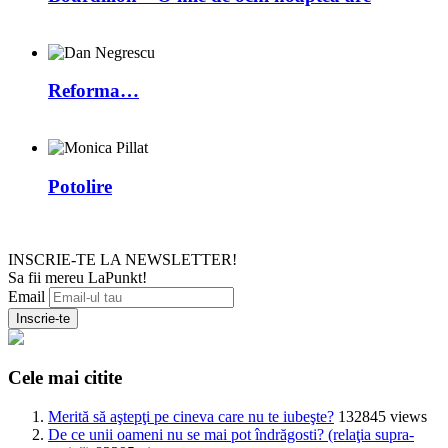
Reforma…
Potolire
INSCRIE-TE LA NEWSLETTER!
Sa fii mereu LaPunkt!
Email
Cele mai citite
Merită să aştepţi pe cineva care nu te iubeşte?
132845 views
De ce unii oameni nu se mai pot îndrăgosti? (relaţia supra-