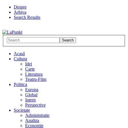
Despre
Arhiva
Search Results
Acasă
Cultura
Idei
Carte
Literatura
Teatru-Film
Politica
Europa
Global
Intern
Perspective
Societate
Administratie
Analiza
Economie