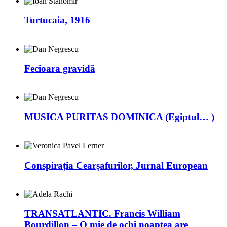
Turtucaia, 1916
Fecioara gravidă
MUSICA PURITAS DOMINICA (Egiptul… )
Conspirația Cearșafurilor, Jurnal European
TRANSATLANTIC. Francis William
Bourdillon – O mie de ochi noaptea are