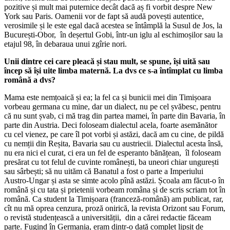
pozitive și mult mai puternice decât dacă aș fi vorbit despre New
York sau Paris. Oamenii vor de fapt să audă povești autentice,
verosimile și le este egal dacă acestea se întâmplă la Susul de Jos, la
București-Obor, în deșertul Gobi, într-un iglu al eschimoșilor sau la
etajul 98, în debaraua unui zgîrie nori.
Unii dintre cei care pleacă și stau mult, se spune, își uită sau
încep să își uite limba maternă. La dvs ce s-a întîmplat cu limba
română a dvs?
Mama este nemțoaică și ea; la fel ca și bunicii mei din Timișoara
vorbeau germana cu mine, dar un dialect, nu pe cel șvăbesc, pentru
că nu sunt șvab, ci mă trag din partea mamei, în parte din Bavaria, în
parte din Austria. Deci foloseam dialectul acela, foarte asemănător
cu cel vienez, pe care îl pot vorbi și astăzi, dacă am cu cine, de pildă
cu nemții din Reșita, Bavaria sau cu austriecii. Dialectul acesta însă,
nu era nici el curat, ci era un fel de esperanto bănățean, îl foloseam
presărat cu tot felul de cuvinte românești, ba uneori chiar ungurești
sau sârbești; să nu uităm că Banatul a fost o parte a Imperiului
Austro-Ungar și asta se simte acolo pînă astăzi. Școala am făcut-o în
română și cu tata și prietenii vorbeam româna și de scris scriam tot în
română. Ca student la Timișoara (franceză-română) am publicat, rar,
cît nu mă oprea cenzura, proză onirică, la revista Orizont sau Forum,
o revistă studențească a universității, din a cărei redactie făceam
parte. Fugind în Germania, eram dintr-o dată complet lipsit de