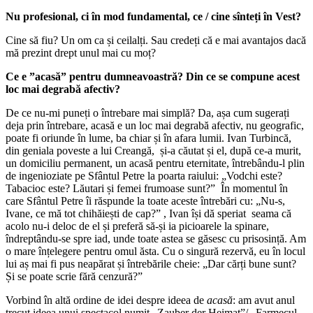
Nu profesional, ci în mod fundamental, ce / cine sînteți în Vest?
Cine să fiu? Un om ca și ceilalți. Sau credeți că e mai avantajos dacă
mă prezint drept unul mai cu moț?
Ce e ”acasă” pentru dumneavoastră? Din ce se compune acest
loc mai degrabă afectiv?
De ce nu-mi puneți o întrebare mai simplă? Da, așa cum sugerați
deja prin întrebare, acasă e un loc mai degrabă afectiv, nu geografic,
poate fi oriunde în lume, ba chiar și în afara lumii. Ivan Turbincă,
din geniala poveste a lui Creangă, și-a căutat și el, după ce-a murit,
un domiciliu permanent, un acasă pentru eternitate, întrebându-l plin
de ingenioziate pe Sfântul Petre la poarta raiului: „Vodchi este?
Tabacioc este? Lăutari și femei frumoase sunt?” În momentul în
care Sfântul Petre îi răspunde la toate aceste întrebări cu: „Nu-s,
Ivane, ce mă tot chihăiești de cap?” , Ivan își dă speriat seama că
acolo nu-i deloc de el și preferă să-și ia picioarele la spinare,
îndreptându-se spre iad, unde toate astea se găsesc cu prisosință. Am
o mare înțelegere pentru omul ăsta. Cu o singură rezervă, eu în locul
lui aș mai fi pus neapărat și întrebările cheie: „Dar cărți bune sunt?
Și se poate scrie fără cenzură?”
Vorbind în altă ordine de idei despre ideea de
acasă
: am avut anul
trecut ideea unui spectacol numit „Zauber der Heimat”/ „Farmecul