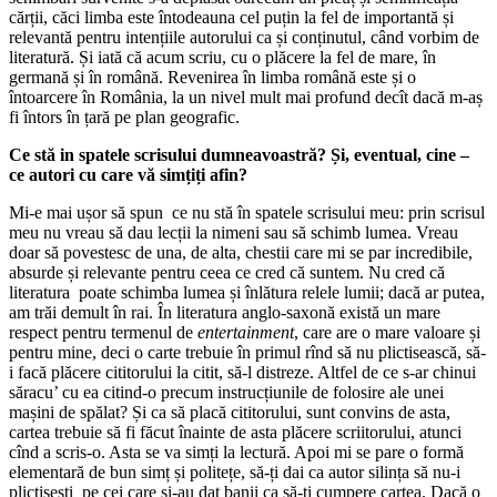
cărții, căci limba este întodeauna cel puțin la fel de importantă și
relevantă pentru intențiile autorului ca și conținutul, când vorbim de
literatură. Și iată că acum scriu, cu o plăcere la fel de mare, în
germană și în română. Revenirea în limba română este și o
întoarcere în România, la un nivel mult mai profund decît dacă m-aș
fi întors în țară pe plan geografic.
Ce stă in spatele scrisului dumneavoastră? Și, eventual, cine –
ce autori cu care vă simțiți afin?
Mi-e mai ușor să spun ce nu stă în spatele scrisului meu: prin scrisul
meu nu vreau să dau lecții la nimeni sau să schimb lumea. Vreau
doar să povestesc de una, de alta, chestii care mi se par incredibile,
absurde și relevante pentru ceea ce cred că suntem. Nu cred că
literatura poate schimba lumea și înlătura relele lumii; dacă ar putea,
am trăi demult în rai. În literatura anglo-saxonă există un mare
respect pentru termenul de
entertainment
, care are o mare valoare și
pentru mine, deci o carte trebuie în primul rînd să nu plictisească, să-
i facă plăcere cititorului la citit, să-l distreze. Altfel de ce s-ar chinui
săracu’ cu ea citind-o precum instrucțiunile de folosire ale unei
mașini de spălat? Și ca să placă cititorului, sunt convins de asta,
cartea trebuie să fi făcut înainte de asta plăcere scriitorului, atunci
cînd a scris-o. Asta se va simți la lectură. Apoi mi se pare o formă
elementară de bun simț și politețe, să-ți dai ca autor silința să nu-i
plictisești pe cei care și-au dat banii ca să-ți cumpere cartea. Dacă o