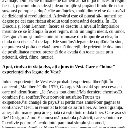
avantaje. Din păcate milioane de oameni au făcut jocul acestui regim
bestial, ploconindu-se de-și juleau frunțile și pupând fundurile celor
sus-puși pe rupte și după câte am înțeles, mulți dintre ei se dau astăzi
de dizidenți și revoluționari. Adevărul este că puteai să-i numeri pe
degete pe cei care riscau absolut totul protestând deschis. În „Eu,
Dracula și John Lennon” încerc să descriu la nivelul întîmplărilor
mărunte ce se întâmpla în acel regim, dintr-un unghi inedit, cu umor.
Desigur că am și multe amintiri frumoase din timpurile acelea, în
ciuda descrisei stări de fapt. Ele sunt însă legate de copilăria în sine,
de puterea și pofta de viață inerentă tinereții, de prieteniile de-atunci,
de posibilitatea mereu prezentă de a evada din toate astea prin
prietenii, cărți, filme, muzică.
Apoi, cîndva în viața dvs, ați ajuns în Vest. Care e ”inima”
experienței dvs legate de Vest?
Inima experienței de Vest este probabil experiența libertății. În
cantecul „Ma liberté” din 1970, Georges Moustaki spunea ceva cu
care mă identificam: „Je t’avais tout donné/Ma dernière chemise/Et
combien j’ai souffert/Pour pouvoir satisfaire/Toutes tes
exigences/J’ai changé de pays/J’ai perdu mes amis/Pour gagner ta
confiance.” Deci, ai renuntat la totul ca să fii liber. Ai trecut granița,
ai ieșit din marea pușcărie și iată că ești dintr-o dată liber. Oare așa să
fie? Desigur că nu. E cunoscută parabola păsăricii, care se întoarce
în colivie pentru că acolo totul pare mai simplu și comod,
binecunoscut, familiar. Noua libertate este, pentru cel care a stat mult