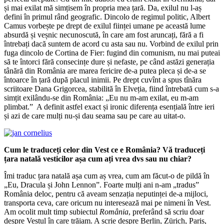
și mai exilat mă simțisem în propria mea țară. Da, exilul nu l-aș
defini în primul rând geografic. Dincolo de regimul politic, Albert
Camus vorbește pe drept de exilul ființei umane pe această lume
absurdă și veșnic necunoscută, în care am fost aruncați, fără a fi
întrebați dacă suntem de acord cu asta sau nu. Vorbind de exilul prin
fuga dincolo de Cortina de Fier: fugind din comunism, nu mai puteai
să te întorci fără consecințe dure și nefaste, pe când astăzi generația
tânără din România are marea fericire de-a putea pleca și de-a se
întoarce în țară după placul inimii. Pe drept cuvînt a spus tînăra
scriitoare Dana Grigorcea, stabilită în Elveția, fiind întrebată cum s-a
simțit exilându-se din România: „Eu nu m-am exilat, eu m-am
plimbat.” A definit astfel exact și ironic diferența esențială între ieri
și azi de care mulți nu-și dau seama sau pe care au uitat-o.
Cum le traduceți celor din Vest ce e România? Vă traduceți
țara natală vesticilor așa cum ați vrea dvs sau nu chiar?
Îmi traduc țara natală așa cum aș vrea, cum am făcut-o de pildă în
„Eu, Dracula și John Lennon”. Foarte mulți ani n-am „tradus”
România deloc, pentru că aveam senzația neputinței de-a mijloci,
transporta ceva, care oricum nu interesează mai pe nimeni în Vest.
Am ocolit mult timp subiectul
România
, preferând să scriu doar
despre Vestul în care trăiam. A scrie despre Berlin, Zürich, Paris,