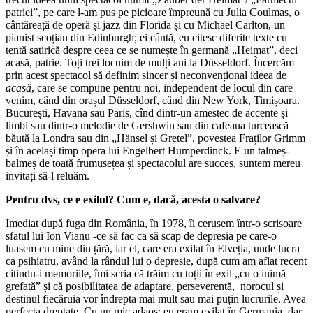
patriei”, pe care l-am pus pe picioare împreună cu Julia Coulmas, o
cântăreață de operă și jazz din Florida și cu Michael Carlton, un
pianist scoțian din Edinburgh; ei cântă, eu citesc diferite texte cu
tentă satirică despre ceea ce se numește în germană „Heimat”, deci
acasă, patrie. Toți trei locuim de mulți ani la Düsseldorf. Încercăm
prin acest spectacol să definim sincer și neconvențional ideea de
acasă
, care se compune pentru noi, independent de locul din care
venim, când din orașul Düsseldorf, când din New York, Timișoara.
București, Havana sau Paris, cînd dintr-un amestec de accente și
limbi sau dintr-o melodie de Gershwin sau din cafeaua turcească
băută la Londra sau din „Hänsel și Gretel”, povestea Fraților Grimm
și în același timp opera lui Engelbert Humperdinck. E un talmeș-
balmeș de toată frumusețea și spectacolul are succes, suntem mereu
invitați să-l reluăm.
Pentru dvs, ce e exilul? Cum e, dacă, acesta o salvare?
Imediat după fuga din România, în 1978, îi cerusem într-o scrisoare
sfatul lui Ion Vianu -ce să fac ca să scap de depresia pe care-o
luasem cu mine din țără, iar el, care era exilat în Elveția, unde lucra
ca psihiatru, având la rândul lui o depresie, după cum am aflat recent
citindu-i memoriile, îmi scria că trăim cu toții în exil „cu o inimă
grefată” și că posibilitatea de adaptare, perseverență, norocul și
destinul fiecăruia vor îndrepta mai mult sau mai puțin lucrurile. Avea
perfecta dreptate. Cu un mic adaos: eu eram exilat în Germania, dar