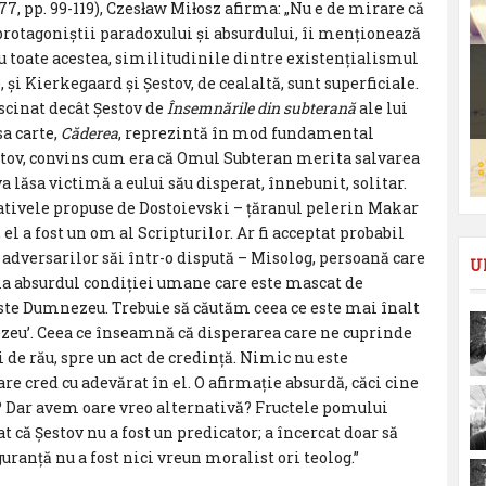
77, pp. 99-119), Czesław Miłosz afirma: „Nu e de mirare că
 protagoniștii paradoxului și absurdului, îi menționează
Cu toate acestea, similitudinile dintre existențialismul
, și Kierkegaard și Şestov, de cealaltă, sunt superficiale.
ascinat decât Şestov de
Însemnările din subterană
ale lui
sa carte,
Căderea
, reprezintă în mod fundamental
Şestov, convins cum era că Omul Subteran merita salvarea
 va lăsa victimă a eului său disperat, înnebunit, solitar.
rnativele propuse de Dostoievski – țăranul pelerin Makar
el a fost un om al Scripturilor. Ar fi acceptat probabil
 adversarilor săi într-o dispută – Misolog, persoană care
U
nia absurdul condiției umane care este mascat de
 este Dumnezeu. Trebuie să căutăm ceea ce este mai înalt
zeu’. Ceea ce înseamnă că disperarea care ne cuprinde
i de rău, spre un act de credință. Nimic nu este
e cred cu adevărat în el. O afirmație absurdă, căci cine
? Dar avem oare vreo alternativă? Fructele pomului
 că Şestov nu a fost un predicator; a încercat doar să
uranță nu a fost nici vreun moralist ori teolog.”