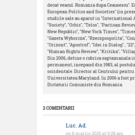
decat veacul. Romania dupa Ceausescu". Edi
European Politics and Societies" (in prez
studiile sale au aparut in "International
"Society", "Orbis", "Telos", "Partisan Revi
New Republic", "New York Times", "Times
"Gazeta Wyborcza", "Rzeczpospolita", "Co
"Orizont", "Apostrof", "Idei in Dialog" , "
"Human Rights Review", "Kritika", "Villa
Din 2006, detine o rubrica saptamanala i
permanent, incepand din 1983, al postului 
occidentale. Director al Centrului pentru
Universitatea Maryland. In 2006 a fost 
Dictaturii Comuniste din Romania.
2 COMENTARII
Luc. Ad.
on 8 martie 2020 at 9:28 am