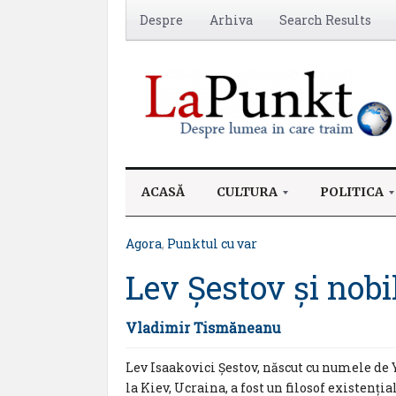
Despre
Arhiva
Search Results
ACASĂ
CULTURA
POLITICA
Agora
,
Punktul cu var
Lev Şestov și nobi
Vladimir Tismăneanu
Lev Isaakovici Şestov, născut cu numele de
la Kiev, Ucraina, a fost un filosof existenția