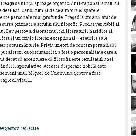
întreaga sa ființă, aproape organic. Anti-raționalismul lui
 deslușit. Când, cum și de ce a întors el spatele
mente personale mai profunde. Tragedia umană, atât de
sursa primară a actului său filosofic. Produs veritabil al
ui Lev Şestov a datorat mult și literaturii hasidice și
 fost și un critic literar excepțional – eseurile sale
(etc.) stau mărturie. Privit uneori de contemporanii săi
put alteori ca obscurantist, a fost o personalitate care a
cut decât să accentueze că filosofia este rezultatul unei
 gândirii speculative. Această disperare nobilă este
 Asemeni unui Miguel de Unamuno, Şestov a fost
agic al vieții…
ev Şestov
,
reflectie