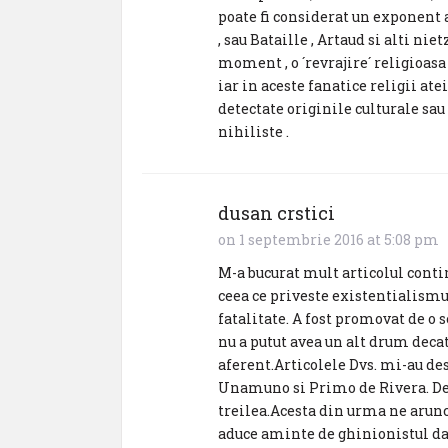
poate fi considerat un exponent 
, sau Bataille , Artaud si alti ni
moment , o ´revrajire´ religioasa ,
iar in aceste fanatice religii atei
detectate originile culturale sau
nihiliste .
dusan crstici
on 1 septembrie 2016 at 5:08 pm
M-a bucurat mult articolul conti
ceea ce priveste existentialismul.
fatalitate. A fost promovat de o s
nu a putut avea un alt drum decat
aferent.Articolele Dvs. mi-au des
Unamuno si Primo de Rivera. Desi
treilea.Acesta din urma ne arunca
aduce aminte de ghinionistul da