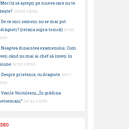
Merită să aştepţi pe cineva care nu te
beşte?
132845 VIEWS
De ce unii oameni nu se mai pot
drăgosti? (relaţia supra-toxică)
83395
IEWS
Noaptea dinaintea examenului. Cum
veţi când nu mai ai chef să înveţi în
esiune
82785 VIEWS
Despre prietenie, cu dragoste
40071
IEWS
Vasile Voiculescu, „În grădina
hetsemani”
24744 VIEWS
IDEO