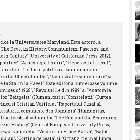
u
itice la Universitatea Maryland. Este autorul a
 "The Devil in History: Communism, Fascism, and
th Century" (University of California Press, 2012),
litice", "Arheologia terorii", "Irepetabilul trecut",
ternitate. O istorie politica a comunismului
oma lui Gheorghiu-Dej", "Democratie si memorie" si
de la Stalin la Havel". Este editor a numeroase volume
omises of 1968", "Revolutiile din 1989" si "Anatomia
lor "Zeitgeist" (Humanitas) si "Constelatii" (Curtea
ncu si Cristian Vasile, al "Raportului Final al
dictaturiii comuniste din Romania" (Humanitas,
stian Iacob, al volumului "The End and the Beginning:
ce of History" (Central European University Press,
es, al volumelor "Vecinii lui Franz Kafka", "Balul
 dulap", "Cortina de ceata" si "O tranzitie mai lunga