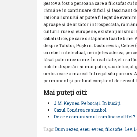
Şestov a fost o persoană care a filosofat cu 
rămâne în continuare dificil și fascinant de
raționalismului ar putea fi legat de eveni
aproape și de arzător introspectată, rămâne 
culturii ruse și europene, existențialismul l
cabalistice, pe care o stăpânea foarte bine. A
despre Tolstoi, Pușkin, Dostoievski, Cehov 
ca rebel intelectual, neînțeles adesea, perce
lăsat puternice urme. În realitate, el n-a fă
nobile disperări și mai puțin, sau deloc, al
umbra care a marcat întregul său parcurs.
permanent și profund conștient de sensul tr
Mai puteţi citi:
J.M. Keynes. Pe bucăţi. În bucăţi
Cazul Condrea ca simbol
De ce e comunismul românesc altfel?
Tags:
Dumnezeu
,
eseu
,
evreu
,
filosofie
,
Lev
,
L