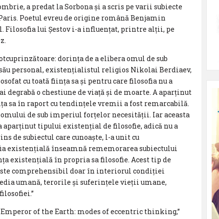
mbrie, a predat la Sorbona și a scris pe varii subiecte
 Paris. Poetul evreu de origine română Benjamin
 Filosofia lui Şestov i-a influențat, printre alții, pe
z.
otcuprinzătoare: dorința de a elibera omul de sub
 său personal, existențialistul religios Nikolai Berdiaev,
losofat cu toată ființa sa și pentru care filosofia nu a
i degrabă o chestiune de viață și de moarte. A aparținut
 sa în raport cu tendințele vremii a fost remarcabilă.
omului de sub imperiul forțelor necesității. Iar aceasta
 aparținut tipului existențial de filosofie, adică nu a
ins de subiectul care cunoaște, l-a unit cu
fia existențială înseamnă rememorarea subiectului
a existențială în propria sa filosofie. Acest tip de
este comprehensibil doar în interiorul condiției
edia umană, terorile și suferințele vieții umane,
ilosofiei.”
Emperor of the Earth: modes of eccentric thinking,”