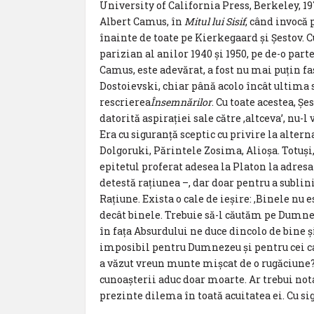
University of California Press, Berkeley, 19
Albert Camus, în
Mitul lui Sisif
, când invocă
înainte de toate pe Kierkegaard și Şestov. 
parizian al anilor 1940 și 1950, pe de-o parte
Camus, este adevărat, a fost nu mai puțin f
Dostoievski, chiar până acolo încât ultima 
rescrierea
Însemnărilor
. Cu toate acestea, 
datorită aspirației sale către ‚altceva’, nu-l
Era cu siguranță sceptic cu privire la alte
Dolgoruki, Părintele Zosima, Alioșa. Totuși, 
epitetul proferat adesea la Platon la adresa
detestă rațiunea –, dar doar pentru a subli
Rațiune. Exista o cale de ieșire: ‚Binele nu
decât binele. Trebuie să-l căutăm pe Dumne
în fața Absurdului ne duce dincolo de bine ș
imposibil pentru Dumnezeu și pentru cei car
a văzut vreun munte mișcat de o rugăciune
cunoașterii aduc doar moarte. Ar trebui notat
prezinte dilema în toată acuitatea ei. Cu sig