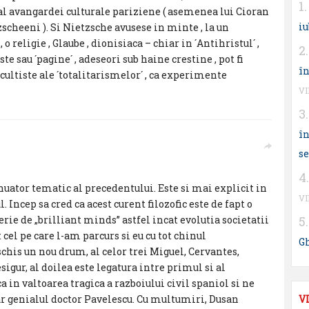
al avangardei culturale pariziene ( asemenea lui Cioran
iu
etzscheeni ). Si Nietzsche avusese in minte , la un
 o religie , Glaube , dionisiaca – chiar in ´Antihristul´ ,
ste sau ´pagine´ , adeseori sub haine crestine , pot fi
în
 cultiste ale ´totalitarismelor´ , ca experimente
V
în
s
nuator tematic al precedentului. Este si mai explicit in
V
 Incep sa cred ca acest curent filozofic este de fapt o
erie de „brilliant minds” astfel incat evolutia societatii
 cel pe care l-am parcurs si eu cu tot chinul
G
chis un nou drum, al celor trei Miguel, Cervantes,
gur, al doilea este legatura intre primul si al
 in valtoarea tragica a razboiului civil spaniol si ne
r genialul doctor Pavelescu. Cu multumiri, Dusan
V