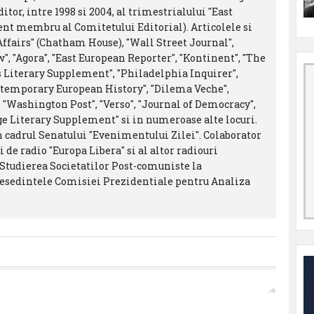
tor, intre 1998 si 2004, al trimestrialului "East
ent membru al Comitetului Editorial). Articolele si
 Affairs" (Chatham House), "Wall Street Journal",
ew", "Agora", "East European Reporter", "Kontinent", "The
 Literary Supplement", "Philadelphia Inquirer",
ntemporary European History", "Dilema Veche",
22", "Washington Post", "Verso", "Journal of Democracy",
ge Literary Supplement" si in numeroase alte locuri.
n cadrul Senatului "Evenimentului Zilei". Colaborator
de radio "Europa Libera" si al altor radiouri
 Studierea Societatilor Post-comuniste la
presedintele Comisiei Prezidentiale pentru Analiza