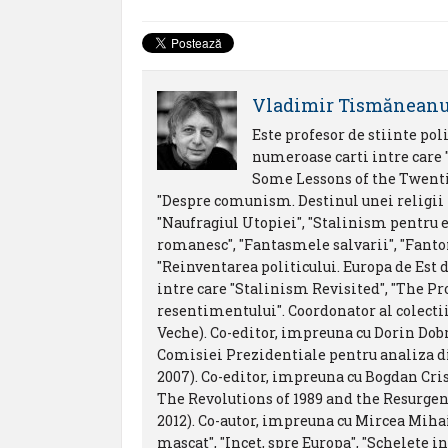
Vladimir Tismănean
Este profesor de stiinte pol
numeroase carti intre care
Some Lessons of the Twentie
"Despre comunism. Destinul unei religii po
"Naufragiul Utopiei", "Stalinism pentru e
romanesc", "Fantasmele salvarii", "Fant
"Reinventarea politicului. Europa de Est 
intre care "Stalinism Revisited", "The Pr
resentimentului". Coordonator al colectii
Veche). Co-editor, impreuna cu Dorin Dobri
Comisiei Prezidentiale pentru analiza 
2007). Co-editor, impreuna cu Bogdan Cri
The Revolutions of 1989 and the Resurgen
2012). Co-autor, impreuna cu Mircea Mihai
mascat", "Incet, spre Europa", "Schelete in