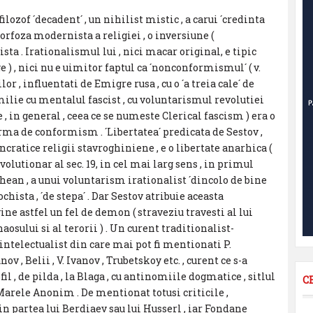
ilozof ´decadent´ , un nihilist mistic , a carui ´credinta
orfoza modernista a religiei , o inversiune (
sta . Irationalismul lui , nici macar original, e tipic
e ) , nici nu e uimitor faptul ca ´nonconformismul´ ( v.
r , influentati de Emigre rusa , cu o ´a treia cale´ de
lie cu mentalul fascist , cu voluntarismul revolutiei
 , in general , ceea ce se numeste Clerical fascism ) era o
rma de conformism . ´Libertatea´ predicata de Sestov ,
ncratice religii stavroghiniene , e o libertate anarhica (
evolutionar al sec. 19, in cel mai larg sens , in primul
schean , a unui voluntarism irationalist ´dincolo de bine
chista , ´de stepa´ . Dar Sestov atribuie aceasta
vine astfel un fel de demon ( straveziu travesti al lui
aosului si al terorii ) . Un curent traditionalist-
intelectualist din care mai pot fi mentionati P.
 , Belii , V. Ivanov , Trubetskoy etc. , curent ce s-a
l , de pilda , la Blaga , cu antinomiile dogmatice , sitlul
C
 Marele Anonim . De mentionat totusi criticile ,
din partea lui Berdiaev sau lui Husserl , iar Fondane