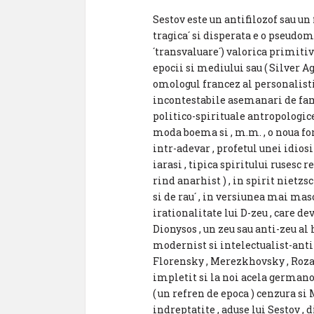
Sestov este un antifilozof sau un f
tragica´ si disperata e o pseudom
´transvaluare´) valorica primitivi
epocii si mediului sau ( Silver Ag
omologul francez al personalistilo
incontestabile asemanari de fami
politico-spirituale antropologice
moda boema si , m.m. , o noua fo
intr-adevar , profetul unei idiosi
iarasi , tipica spiritului rusesc r
rind anarhist ) , in spirit nietz
si de rau´ , in versiunea mai maso
irationalitate lui D-zeu , care de
Dionysos , un zeu sau anti-zeu al h
modernist si intelectualist-anti
Florensky , Merezkhovsky , Rozanov
impletit si la noi acela germanofi
( un refren de epoca ) cenzura si
indreptatite , aduse lui Sestov , 