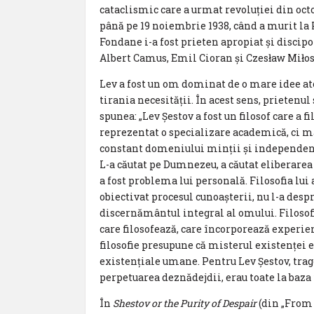
cataclismic care a urmat revoluției din octo
până pe 19 noiembrie 1938, când a murit la
Fondane i-a fost prieten apropiat și discipol.
Albert Camus, Emil Cioran și Czesław Miłos
Lev a fost un om dominat de o mare idee at
tirania necesității. În acest sens, prietenul
spunea: „Lev Şestov a fost un filosof care a fi
reprezentat o specializare academică, ci ma
constant domeniului minții și independența
L-a căutat pe Dumnezeu, a căutat eliberarea 
a fost problema lui personală. Filosofia lui a
obiectivat procesul cunoașterii, nu l-a despr
discernământul integral al omului. Filoso
care filosofează, care încorporează experienț
filosofie presupune că misterul existenței 
existențiale umane. Pentru Lev Şestov, trag
perpetuarea deznădejdii, erau toate la baza f
În
Shestov or the Purity of Despair
(din „From 