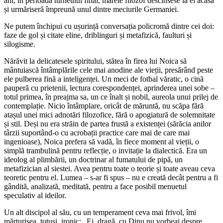
ani, în perioada turneului final, marele filozof descinsese la el acasă
și urmăriseră împreună unul dintre meciurile Germaniei.
Ne putem închipui cu ușurință conversația policromă dintre cei doi:
faze de gol și citate eline, driblinguri și metafizică, faulturi și
silogisme.
Nărăvit la delicatesele spiritului, stătea în firea lui Noica să
mântuiască întâmplările cele mai anodine ale vieții, presărând peste
ele pulberea fină a inteligenței. Un meci de fotbal văratic, o cină
pauperă cu prietenii, lectura corespondenței, aprinderea unei sobe –
totul primea, în preajma sa, un ce înalt și nobil, aureola unui prilej de
contemplație. Nicio întâmplare, oricât de măruntă, nu scăpa fără
atașul unei mici adnotări filozofice, fără o apogiatură de solemnitate
și stil. Deși nu era străin de partea frustă a existenței (sărăcia anilor
târzii suportând-o cu acrobații practice care mai de care mai
ingenioase), Noica prefera să vadă, în fiece moment al vieții, o
simplă trambulină pentru reflecție, o invitație la dialectică. Era un
ideolog al plimbării, un doctrinar al fumatului de pipă, un
metafizician al siestei. Avea pentru toate o teorie și toate aveau ceva
teoretic pentru el. Lumea – s-ar fi spus – nu e creată decât pentru a fi
gândită, analizată, meditată, pentru a face posibil menuetul
speculativ al ideilor.
Un alt discipol al său, cu un temperament ceva mai frivol, îmi
mărturisea, totuși, ironic: „Ei, dragă, cu Dinu nu vorbeai despre