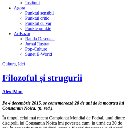
Institutii
Agora
Punktul sensibil
Punktul critic
Punktul cu var
Punkte punkte
ArtBazar
Banda Desenata
Jurnal Ilustrat
Pop-Culture
Sunet E-World
Cultura
,
Idei
Filozoful și strugurii
Alex Păun
Pe 4 decembrie 2015, se comemorează 28 de ani de la moartea lui
Constantin Noica. (n. red.)
.
În timpul celui mai recent Campionat Mondial de Fotbal, unul dintre
discipolii lui Constantin Noica îmi povestea cum, în urmă cu 30 de