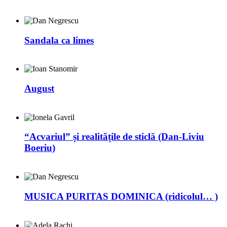
Sandala ca limes
August
“Acvariul” și realitățile de sticlă (Dan-Liviu
Boeriu)
MUSICA PURITAS DOMINICA (ridicolul… )