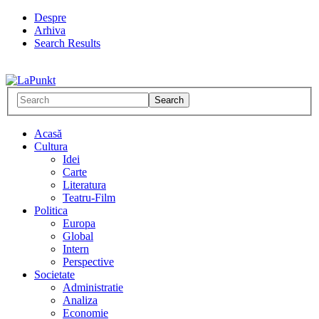
Despre
Arhiva
Search Results
Acasă
Cultura
Idei
Carte
Literatura
Teatru-Film
Politica
Europa
Global
Intern
Perspective
Societate
Administratie
Analiza
Economie