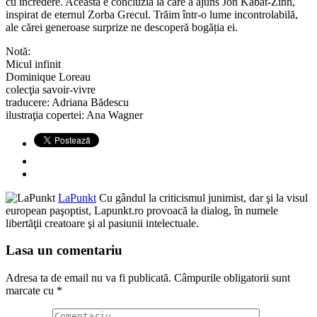
cu încredere. Aceasta e concluzia la care a ajuns Jon Kabat-Zinn,
inspirat de eternul Zorba Grecul. Trăim într-o lume incontrolabilă,
ale cărei generoase surprize ne descoperă bogăția ei.
Notă:
Micul infinit
Dominique Loreau
colecţia savoir-vivre
traducere: Adriana Bădescu
ilustraţia copertei: Ana Wagner
LaPunkt
Cu gândul la criticismul junimist, dar şi la visul
european paşoptist, Lapunkt.ro provoacă la dialog, în numele
libertăţii creatoare şi al pasiunii intelectuale.
Lasa un comentariu
Adresa ta de email nu va fi publicată.
Câmpurile obligatorii sunt
marcate cu
*