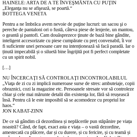
HAINELE: ARTA DE A TE ÎNVEŞMÂNTA CU PUŢIN
„Eleganţa nu se afişează, se poartă.“
BOTTEGA VENETA
Pentru a ne îmbrăca avem nevoie de puţine lucruri: un sacou şi o
pereche de pantaloni ori o fustă, câteva piese de lenjerie, un mantou,
o geantă şi pantofi. Cam douăsprezece ţinute de bază bine gândite,
inteligent accesorizate cu piese cumpărate cu preț convenabil, îi vor
fi suficiente unei persoane care nu intenționează să facă paradă. Iar o
ținută impecabilă și o siluetă bine îngrijită pot fi perfect completate
cu un spirit nobil.
[…]
NU ÎNCERCAŢI SĂ CONTROLAŢI INCONTROLABILUL
„Viaţa de zi cu zi implică numeroase surse de stres: ambuteiaje, copii
obraznici, cozi la magazine etc. Persoanele stresate vor să controleze
chiar şi cele mai mărunte detalii din existenţa lor, fără să reușească
însă. Pentru că le este imposibil să se acomodeze cu propriul lor
haos.“
JON KABAT-ZINN
De ce să gândim că dezordinea și neplăcerile pun stăpânire pe viața
noastră? Când, de fapt, exact asta e viața – o vastă dezordine,
amestecată cu plăcere, dar și cu durere, și cu fericire, și cu teamă și