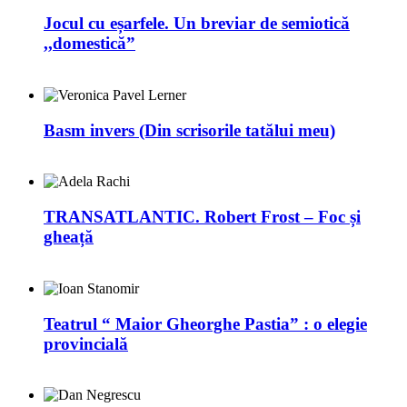
Jocul cu eșarfele. Un breviar de semiotică
,,domestică”
Basm invers (Din scrisorile tatălui meu)
TRANSATLANTIC. Robert Frost – Foc și
gheață
Teatrul “ Maior Gheorghe Pastia” : o elegie
provincială