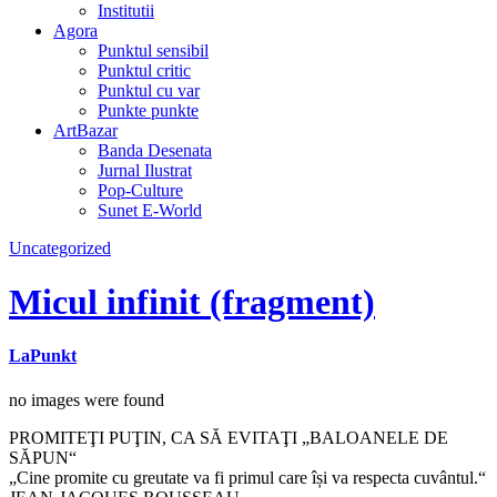
Institutii
Agora
Punktul sensibil
Punktul critic
Punktul cu var
Punkte punkte
ArtBazar
Banda Desenata
Jurnal Ilustrat
Pop-Culture
Sunet E-World
Uncategorized
Micul infinit (fragment)
LaPunkt
no images were found
PROMITEŢI PUŢIN, CA SĂ EVITAŢI „BALOANELE DE
SĂPUN“
„Cine promite cu greutate va fi primul care își va respecta cuvântul.“