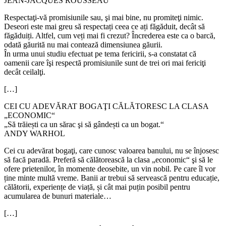
JEAN-JACQUES ROUSSEAU
Respectaţi-vă promisiunile sau, şi mai bine, nu promiteţi nimic.
Deseori este mai greu să respectați ceea ce ați făgăduit, decât să
făgăduiți. Altfel, cum veți mai fi crezut? Încrederea este ca o barcă,
odată găurită nu mai contează dimensiunea găurii.
În urma unui studiu efectuat pe tema fericirii, s-a constatat că
oamenii care îşi respectă promisiunile sunt de trei ori mai fericiţi
decât ceilalţi.
[…]
CEI CU ADEVĂRAT BOGAŢI CĂLĂTORESC LA CLASA
„ECONOMIC“
„Să trăiești ca un sărac şi să gândești ca un bogat.“
ANDY WARHOL
Cei cu adevărat bogaţi, care cunosc valoarea banului, nu se înjosesc
să facă paradă. Preferă să călătorească la clasa „economic“ şi să le
ofere prietenilor, în momente deosebite, un vin nobil. Pe care îl vor
ține minte multă vreme. Banii ar trebui să servească pentru educație,
călătorii, experiențe de viață, și cât mai puțin posibil pentru
acumularea de bunuri materiale…
[…]