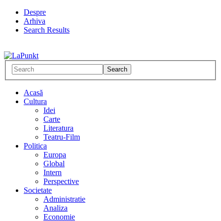
Despre
Arhiva
Search Results
Acasă
Cultura
Idei
Carte
Literatura
Teatru-Film
Politica
Europa
Global
Intern
Perspective
Societate
Administratie
Analiza
Economie