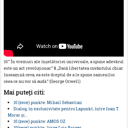
10.” În vremuri ale înşelătoriei universale, a spune adevărul
este un act revoluţionar.” & „Dacă libertatea cuvântului chiar
înseamnă ceva, ea este dreptul de a le spune oamenilor
ceea ce nu vor să audă.” (George Orwell)
Mai puteţi citi:
10 (zece) punkte: Mihail Sebastian
Dialog, în exclusivitate pentru Lapunkt, între Ioan T.
Morar şi…
10 (zece) punkte: AMOS OZ
10(zece) punkte: Jorge Luis Borges