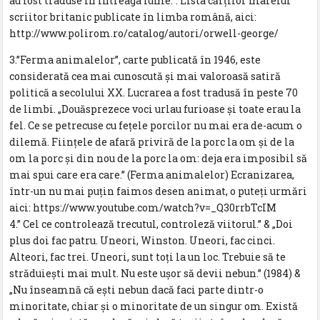
au fost traduse in intreaga lume.”. Lista cărţilor marelui
scriitor britanic publicate în limba română, aici:
http://www.polirom.ro/catalog/autori/orwell-george/
3.”Ferma animalelor”, carte publicată în 1946, este
considerată cea mai cunoscută şi mai valoroasă satiră
politică a secolului XX. Lucrarea a fost tradusă în peste 70
de limbi. „Douăsprezece voci urlau furioase şi toate erau la
fel. Ce se petrecuse cu feţele porcilor nu mai era de-acum o
dilemă. Fiinţele de afară priviră de la porc la om şi de la
om la porc şi din nou de la porc la om: deja era imposibil să
mai spui care era care.” (Ferma animalelor) Ecranizarea,
într-un nu mai puţin faimos desen animat, o puteţi urmări
aici: https://www.youtube.com/watch?v=_Q30rrbTcIM
4.” Cel ce controlează trecutul, controleză viitorul.” & „Doi
plus doi fac patru. Uneori, Winston. Uneori, fac cinci.
Alteori, fac trei. Uneori, sunt toţi la un loc. Trebuie să te
străduieşti mai mult. Nu este uşor să devii nebun.” (1984) &
„Nu înseamnă că eşti nebun dacă faci parte dintr-o
minoritate, chiar şi o minoritate de un singur om. Există