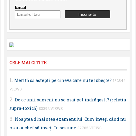
Email
CELE MAI CITITE
Merită să aştepţi pe cineva care nu te iubeşte?
132844
VIEWS
De ce unii oameni nu se mai pot îndrăgosti? (relaţia
supra-toxică)
83392 VIEWS
Noaptea dinaintea examenului. Cum înveţi când nu
mai ai chef să înveţi în sesiune
82785 VIEWS