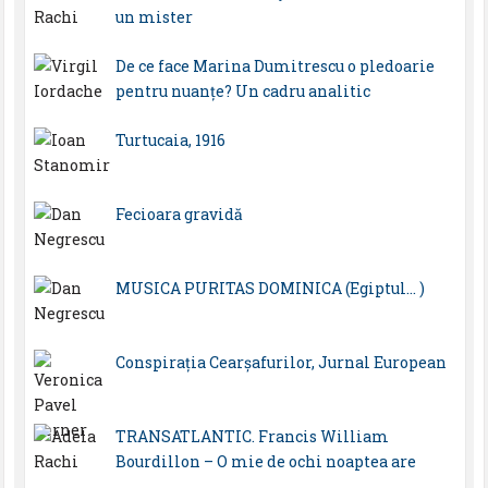
un mister
De ce face Marina Dumitrescu o pledoarie
pentru nuanțe? Un cadru analitic
Turtucaia, 1916
Fecioara gravidă
MUSICA PURITAS DOMINICA (Egiptul… )
Conspirația Cearșafurilor, Jurnal European
TRANSATLANTIC. Francis William
Bourdillon – O mie de ochi noaptea are