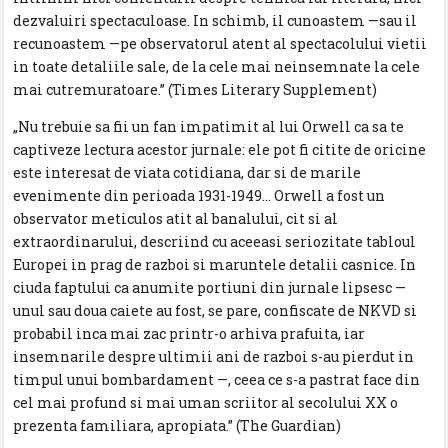
dezvaluiri spectaculoase. In schimb, il cunoastem —sau il
recunoastem —pe observatorul atent al spectacolului vietii
in toate detaliile sale, de la cele mai neinsemnate la cele
mai cutremuratoare.” (Times Literary Supplement)
„Nu trebuie sa fii un fan impatimit al lui Orwell ca sa te
captiveze lectura acestor jurnale: ele pot fi citite de oricine
este interesat de viata cotidiana, dar si de marile
evenimente din perioada 1931-1949… Orwell a fost un
observator meticulos atit al banalului, cit si al
extraordinarului, descriind cu aceeasi seriozitate tabloul
Europei in prag de razboi si maruntele detalii casnice. In
ciuda faptului ca anumite portiuni din jurnale lipsesc —
unul sau doua caiete au fost, se pare, confiscate de NKVD si
probabil inca mai zac printr-o arhiva prafuita, iar
insemnarile despre ultimii ani de razboi s-au pierdut in
timpul unui bombardament —, ceea ce s-a pastrat face din
cel mai profund si mai uman scriitor al secolului XX o
prezenta familiara, apropiata.” (The Guardian)