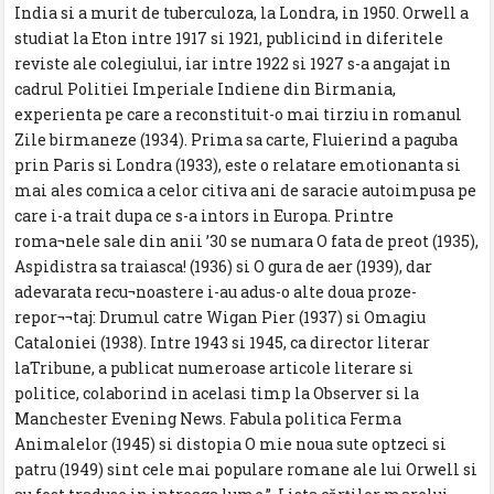
India si a murit de tuberculoza, la Londra, in 1950. Orwell a
studiat la Eton intre 1917 si 1921, publicind in diferitele
reviste ale colegiului, iar intre 1922 si 1927 s-a angajat in
cadrul Politiei Imperiale Indiene din Birmania,
experienta pe care a reconstituit-o mai tirziu in romanul
Zile birmaneze (1934). Prima sa carte, Fluierind a paguba
prin Paris si Londra (1933), este o relatare emotionanta si
mai ales comica a celor citiva ani de saracie autoimpusa pe
care i-a trait dupa ce s-a intors in Europa. Printre
roma¬nele sale din anii ’30 se numara O fata de preot (1935),
Aspidistra sa traiasca! (1936) si O gura de aer (1939), dar
adevarata recu¬noastere i-au adus-o alte doua proze-
repor¬¬taj: Drumul catre Wigan Pier (1937) si Omagiu
Cataloniei (1938). Intre 1943 si 1945, ca director literar
laTribune, a publicat numeroase articole literare si
politice, colaborind in acelasi timp la Observer si la
Manchester Evening News. Fabula politica Ferma
Animalelor (1945) si distopia O mie noua sute optzeci si
patru (1949) sint cele mai populare romane ale lui Orwell si