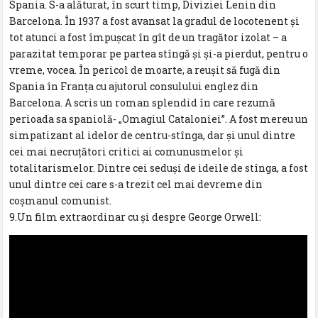
Spania. S-a alăturat, în scurt timp, Diviziei Lenin din
Barcelona. În 1937 a fost avansat la gradul de locotenent şi
tot atunci a fost împuşcat în gît de un tragător izolat – a
parazitat temporar pe partea stîngă şi şi-a pierdut, pentru o
vreme, vocea. În pericol de moarte, a reuşit să fugă din
Spania în Franţa cu ajutorul consulului englez din
Barcelona. A scris un roman splendid în care rezumă
perioada sa spaniolă- „Omagiul Cataloniei”. A fost mereu un
simpatizant al idelor de centru-stînga, dar şi unul dintre
cei mai necruţători critici ai comunusmelor şi
totalitarismelor. Dintre cei seduşi de ideile de stînga, a fost
unul dintre cei care s-a trezit cel mai devreme din
coşmanul comunist.
9.Un film extraordinar cu şi despre George Orwell: