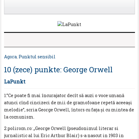
Agora
,
Punktul sensibil
10 (zece) punkte: George Orwell
LaPunkt
1.”Ce poate fi mai încurajator decît să auzi o voce umană
atunci cînd cincizeci de mii de gramofoane repetă aceeaşi
melodie”, scria George Orwell, întors cu faţa şi cu mintea de
la comunism.
2.polirom.ro: „George Orwell (pseudonimul literar si
jurnalistic al lui Eric Arthur Blair) s-a nascut in 1903 in