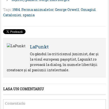
Tags:
1984
,
Ferma animalelor
,
George Orwell
,
Omagiul
Cataloniei
,
spania
LaPunkt
Cu gândul la criticismul junimist, dar şi
la visul european paşoptist, Lapunkt.ro
provoacă la dialog, în numele libertăţii
creatoare şi al pasiunii intelectuale.
LASA UN COMENTARIU