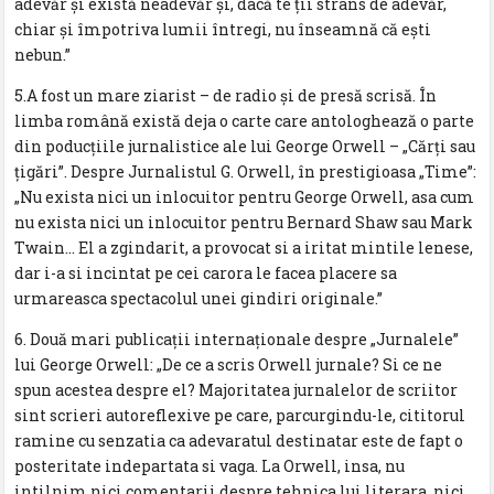
adevăr şi există neadevăr şi, dacă te ţii strâns de adevăr,
chiar şi împotriva lumii întregi, nu înseamnă că eşti
nebun.”
5.A fost un mare ziarist – de radio şi de presă scrisă. În
limba română există deja o carte care antologhează o parte
din poducţiile jurnalistice ale lui George Orwell – „Cărţi sau
ţigări”. Despre Jurnalistul G. Orwell, în prestigioasa „Time”:
„Nu exista nici un inlocuitor pentru George Orwell, asa cum
nu exista nici un inlocuitor pentru Bernard Shaw sau Mark
Twain… El a zgindarit, a provocat si a iritat mintile lenese,
dar i-a si incintat pe cei carora le facea placere sa
urmareasca spectacolul unei gindiri originale.”
6. Două mari publicaţii internaţionale despre „Jurnalele”
lui George Orwell: „De ce a scris Orwell jurnale? Si ce ne
spun acestea despre el? Majoritatea jurnalelor de scriitor
sint scrieri autoreflexive pe care, parcurgindu-le, cititorul
ramine cu senzatia ca adevaratul destinatar este de fapt o
posteritate indepartata si vaga. La Orwell, insa, nu
intilnim nici comentarii despre tehnica lui literara, nici