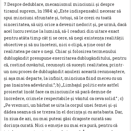
7.Despre dedublare, mecanismul minciunii şi despre
tiranul suprem, în 1984: a) „Este indispensabil necesar să
spui minciuni sfruntate şi, totuşi, să le crezi cu toată
sinceritatea, să uiţi orice a devenit nedorit şi, pe urmă, dacă
acel lucru revine la lumină, să-l readuci din uitare exact
pentru atâta timp cât ţi se cere, să negi existenţa realităţii
obiective şi să nu încetezi, nici o clipă, a ţine cont de
realitatea pe care o negi. Chiar şi folosirea termenului
dublugândit presupune exercitarea dublugânditului, pentru
că, rostind cuvântul, recunoşti că suceşti realitatea; printr-
un nou proces de dublugândit anulezi această recunoaştere,
şi aşa mai departe, la infinit, minciuna fiind mereu cu un
pas înaintea adevărului.”; b) „Limbajul politic este astfel
proiectat încât face ca minciunile să pară demne de
încredere, crimele respectabile şi vântul ca ceva solid.” ; c)
„Pe vremuri, un bărbat se uita la corpul unei femei şi-şi
dădea seama că se trezea în el dorinţa şi cu asta basta. Dar,
în ziua de azi, nu mai puteai găsi dragoste curată sau
dorinţa curată. Nici o emoţie nu mai era pură, pentru că