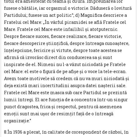
totul era amestecat cu teamă şi cu ură. Împreunarea lor
fusese o bătălie, iar orgasmul o victorie. Dăduseră o lovitură
Partidului; fusese un act politic.”; d) Magnifica descriere a
Fratelui cel Mare: „În vârful piramidei se află Fratele cel
Mare. Fratele cel Mare este infailibil şi atotputernic.
Despre fiecare succes, fiecare realizare, fiecare victorie,
fiecare descoperire ştiinţifică, despre întreaga cunoaştere,
înţelepciune, fericire şi virtute, despre toate acestea se
afirmă că izvorăsc direct din conducerea sa şi sunt
inspirate de el. Nimeni nu l-a văzut niciodată pe Fratele
cel Mare: el este o figură de pe afişe şi o voce la tele-ecran.
Avem toate motivele să credem că nu va muri niciodată şi
deja există mari incertitudini asupra datei naşterii sale.
Fratele cel Mare este masca sub care Partidul se prezintă
lumii întregi. El are funcţia de a concentra într-un singur
punct dragostea, frica şi respectul, pentru că asemenea
emoţii sunt mai uşor de resimţit faţă de o întreagă
organizaţie.”
8.În 1936 a plecat, în calitate de corespondent de război, în