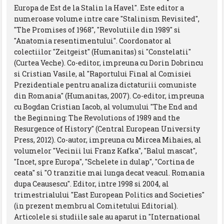
Europa de Est de la Stalin la Havel". Este editor a
numeroase volume intre care "Stalinism Revisited",
"The Promises of 1968", "Revolutiile din 1989" si
"Anatomia resentimentului". Coordonator al
colectiilor "Zeitgeist" (Humanitas) si "Constelatii"
(Curtea Veche). Co-editor, impreuna cu Dorin Dobrincu
si Cristian Vasile, al "Raportului Final al Comisiei
Prezidentiale pentru analiza dictaturiii comuniste
din Romania" (Humanitas, 2007). Co-editor, impreuna
cu Bogdan Cristian Iacob, al volumului "The End and
the Beginning: The Revolutions of 1989 and the
Resurgence of History" (Central European University
Press, 2012). Co-autor, impreuna cu Mircea Mihaies, al
volumelor "Vecinii lui Franz Kafka", "Balul mascat",
"Incet, spre Europa", "Schelete in dulap", "Cortina de
ceata" si "O tranzitie mai lunga decat veacul. Romania
dupa Ceausescu". Editor, intre 1998 si 2004, al
trimestrialului "East European Politics and Societies"
(in prezent membru al Comitetului Editorial).
Articolele si studiile sale au aparut in "International