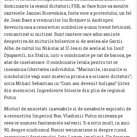
dominante la ceasul dictaturii FSB, ar face bine sa asculte
cantecele Jannei Bicevskaia, fosta voce a protestului, un fel
de Joan Baez a vremurilor lui Brejnev si Andropov,
devenita una a resurectiei simbolice a unui trecut fetisizat,
romantizat si mitizat. Sunt cantece care aduc aminte
deopotriva de miturile bolsevice si de acelea ale Garzii
Albe, de cultul lui Nikolai al II-lea si de acela al lui Iosif
Djugasvili, zis Stalin, intr-o combinatie pe cat de baroca, pe
atat de inselatoare. O combinatie letala pentru tot ce
inseamna libertatea individului. ”Marsurile, imnurile si
simbolurile vagi sunt materia prima a a oricarei dictaturi”,
scria Mihail Sebastian in “Cum am devenit huligan” (citez
din memorie). Ingrediente folosite din plin de regimul
Putin.
Mistuit de anxietati inavuabile si de nesabuite aspiratii de
a reconstitui Imperiul Rus, Vladimir Putin mizeaza pe
ceea ce numesc fantasmele salvarii. S-a scris mult, in anii
90, despre sindromul Rusiei weimariene si despre riscul
ascensiunii fascismului. Iata-l acum implinit. Un fascism