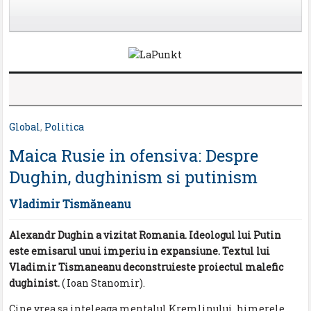
Global
,
Politica
Maica Rusie in ofensiva: Despre
Dughin, dughinism si putinism
Vladimir Tismăneanu
Alexandr Dughin a vizitat Romania. Ideologul lui Putin
este emisarul unui imperiu in expansiune. Textul lui
Vladimir Tismaneanu deconstruieste proiectul malefic
dughinist.
( Ioan Stanomir).
Cine vrea sa inteleaga mentalul Kremlinului, himerele