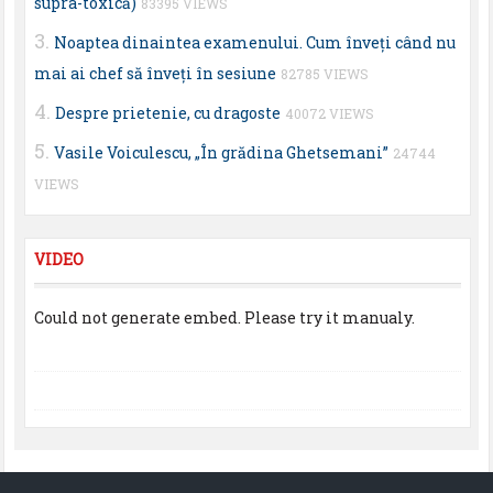
supra-toxică)
83395 VIEWS
Noaptea dinaintea examenului. Cum înveţi când nu
mai ai chef să înveţi în sesiune
82785 VIEWS
Despre prietenie, cu dragoste
40072 VIEWS
Vasile Voiculescu, „În grădina Ghetsemani”
24744
VIEWS
VIDEO
Could not generate embed. Please try it manualy.