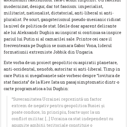
modernizat, desigur, dar tot fascism: imperialist,
militarist, nationalist, dictatorial, anti-liberal si anti-
pluralist. Pe scurt, gangsterismul pseudo-mesianic ridicat
la nivel de politica de stat. Ideile doar aparent delirante
ale lui Aleksandr Dughin au inspirat si continua sa inspire
pariul lui Putin si al camarilei sale. Printre cei care il
frecventeaza pe Dughin se numara Gabor Vona, liderul
formatiunii extremiste Jobbik din Ungaria.
Este vorba de un proiect geopolitic cu aspiratii planetare,
anti-occidental, xenofob, autoritar si anti-liberal. Timp in
care Putin si megafoanele sale vorbesc despre “lovitura de
stat fascista” de la Kiev. Iata un pasaj simptomatic dintr-o
carte programatica a lui Dughin:
“Suveranitatea Ucrainei reprezintă un factor
extrem de negativ pentru geopolitica Rusiei şi
poate conduce, în principiu, foarte uşor la un
conflict militar. […] Ucraina ca stat independent cu
anumite ambiții teritoriale constituie o