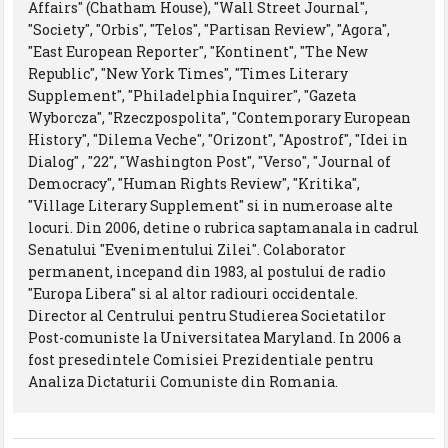
Affairs" (Chatham House), "Wall Street Journal",
"Society", "Orbis", "Telos", "Partisan Review", "Agora",
"East European Reporter", "Kontinent", "The New
Republic", "New York Times", "Times Literary
Supplement", "Philadelphia Inquirer", "Gazeta
Wyborcza", "Rzeczpospolita", "Contemporary European
History", "Dilema Veche", "Orizont", "Apostrof", "Idei in
Dialog" , "22", "Washington Post", "Verso", "Journal of
Democracy", "Human Rights Review", "Kritika",
"Village Literary Supplement" si in numeroase alte
locuri. Din 2006, detine o rubrica saptamanala in cadrul
Senatului "Evenimentului Zilei". Colaborator
permanent, incepand din 1983, al postului de radio
"Europa Libera" si al altor radiouri occidentale.
Director al Centrului pentru Studierea Societatilor
Post-comuniste la Universitatea Maryland. In 2006 a
fost presedintele Comisiei Prezidentiale pentru
Analiza Dictaturii Comuniste din Romania.