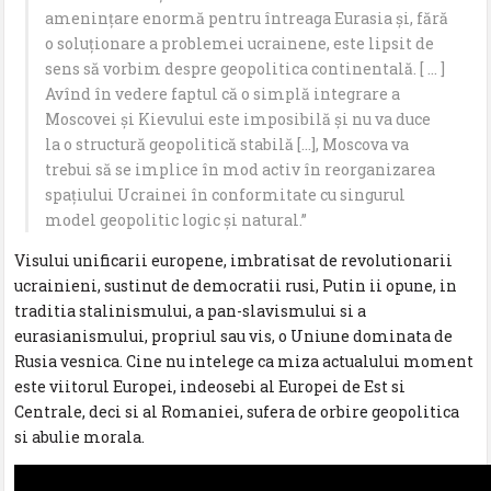
amenințare enormă pentru întreaga Eurasia și, fără
o soluționare a problemei ucrainene, este lipsit de
sens să vorbim despre geopolitica continentală. [ … ]
Avînd în vedere faptul că o simplă integrare a
Moscovei şi Kievului este imposibilă și nu va duce
la o structură geopolitică stabilă […], Moscova va
trebui să se implice în mod activ în reorganizarea
spațiului Ucrainei în conformitate cu singurul
model geopolitic logic şi natural.”
Visului unificarii europene, imbratisat de revolutionarii
ucrainieni, sustinut de democratii rusi, Putin ii opune, in
traditia stalinismului, a pan-slavismului si a
eurasianismului, propriul sau vis, o Uniune dominata de
Rusia vesnica. Cine nu intelege ca miza actualului moment
este viitorul Europei, indeosebi al Europei de Est si
Centrale, deci si al Romaniei, sufera de orbire geopolitica
si abulie morala.