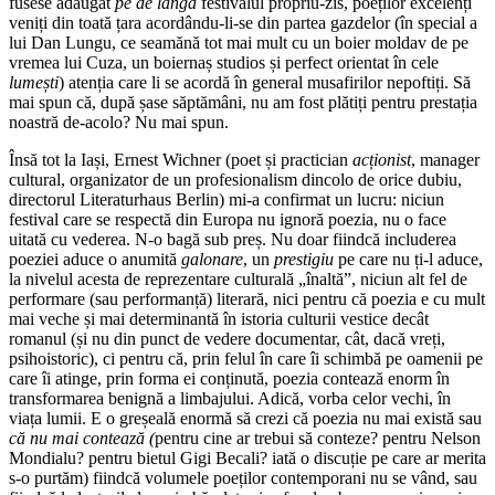
fusese adăugat
pe de lângă
festivalul propriu-zis, poeților excelenți
veniți din toată țara acordându-li-se din partea gazdelor (în special a
lui Dan Lungu, ce seamănă tot mai mult cu un boier moldav de pe
vremea lui Cuza, un boiernaș studios și perfect orientat în cele
lumești
) atenția care li se acordă în general musafirilor nepoftiți. Să
mai spun că, după șase săptămâni, nu am fost plătiți pentru prestația
noastră de-acolo? Nu mai spun.
Însă tot la Iași, Ernest Wichner (poet și practician
acționist
, manager
cultural, organizator de un profesionalism dincolo de orice dubiu,
directorul Literaturhaus Berlin) mi-a confirmat un lucru: niciun
festival care se respectă din Europa nu ignoră poezia, nu o face
uitată cu vederea. N-o bagă sub preș. Nu doar fiindcă includerea
poeziei aduce o anumită
galonare
, un
prestigiu
pe care nu ți-l aduce,
la nivelul acesta de reprezentare culturală „înaltă”, niciun alt fel de
performare (sau performanță) literară, nici pentru că poezia e cu mult
mai veche și mai determinantă în istoria culturii vestice decât
romanul (și nu din punct de vedere documentar, cât, dacă vreți,
psihoistoric), ci pentru că, prin felul în care îi schimbă pe oamenii pe
care îi atinge, prin forma ei conținută, poezia contează enorm în
transformarea benignă a limbajului. Adică, vorba celor vechi, în
viața lumii. E o greșeală enormă să crezi că poezia nu mai există sau
că nu mai contează (
pentru cine ar trebui să conteze? pentru Nelson
Mondialu? pentru bietul Gigi Becali? iată o discuție pe care ar merita
s-o purtăm) fiindcă volumele poeților contemporani nu se vând, sau