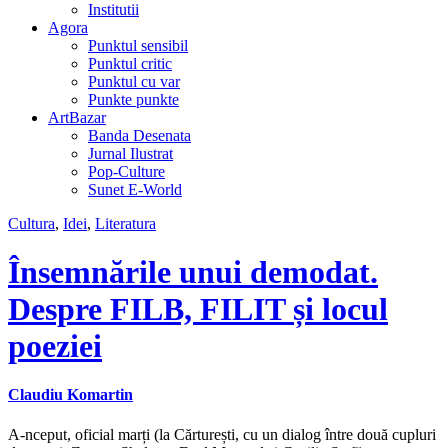
Institutii
Agora
Punktul sensibil
Punktul critic
Punktul cu var
Punkte punkte
ArtBazar
Banda Desenata
Jurnal Ilustrat
Pop-Culture
Sunet E-World
Cultura
,
Idei
,
Literatura
Însemnările unui demodat.
Despre FILB, FILIT și locul
poeziei
Claudiu Komartin
A-nceput, oficial marți (la Cărturești, cu un dialog între două cupluri