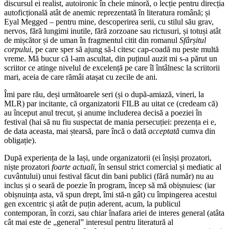
discursul ei realist, autoironic în cheie minoră, o lecție pentru direcția
autoficțională atât de anemic reprezentată în literatura română; și
Eyal Megged – pentru mine, descoperirea serii, cu stilul său grav,
nervos, fără lungimi inutile, fără zorzoane sau rictusuri, și totuși atât
de mișcător și de uman în fragmentul citit din romanul
Sfârșitul
corpului
, pe care sper să ajung să-l citesc cap-coadă nu peste multă
vreme. Mă bucur că l-am ascultat, din puținul auzit mi s-a părut un
scriitor ce atinge nivelul de excelență pe care îl întâlnesc la scriitorii
mari, aceia de care rămâi atașat cu zecile de ani.
Îmi pare rău, deși următoarele seri (și o după-amiază, vineri, la
MLR) par incitante, că organizatorii FILB au uitat ce (credeam că)
au început anul trecut, și anume includerea decisă a poeziei în
festival (hai să nu fiu suspectat de mania persecuției: prezența ei e,
de data aceasta, mai ștearsă, pare încă o dată
acceptată
cumva din
obligație).
După experiența de la Iași, unde organizatorii (ei înșiși prozatori,
niște prozatori
foarte actuali
, în sensul strict comercial și mediatic al
cuvântului) unui festival făcut din bani publici (fără număr) nu au
inclus și o seară de poezie în program, încep să mă obișnuiesc (iar
obișnuința asta, vă spun drept, îmi stă-n gât) cu împingerea acestui
gen excentric și atât de puțin aderent, acum, la publicul
contemporan, în corzi, sau chiar înafara ariei de interes general (atâta
cât mai este de „general” interesul pentru literatură al