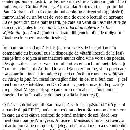
contemporanilor noștri). La Iași ne-am descurcat cum am putut (mai
puțin eu, cât Corina Bernic și Aleksandar Stoicovici, cu aportul lui
Paul Gorban – ei au fost tot timpul acolo, în epicentrul organizării),
improvizând cu un buget de vreo mie de euro o lectură cu aproape
30 de poeți din toate părțile țării, pe care au venit să-i asculte sute de
oameni, mai ales tineri –
iar asta s-a făcut în câteva zile, hai
săptămâni
(dacă mă gândesc la toate diligențele oficiale obligatorii
dinaintea începerii marelui festival).
Îmi pare rău, așadar, că FILB (cu resursele sale insignifiante în
comparație cu bugetul pus la dispoziție de vătafii liberali de la Iași)
merge într-o logică asemănătoare atunci când vine vorba de poezie.
Desigur, zilele acestea va citi unul dintre cei mai buni poeți debutați
în ultimii cinci ani (Andrei Dosa e deja o certitudine, și un poet care
n-a contribuit încă la inundarea pieței cu încă un roman
pasabil
sau
cu
cârlig la public
), restul invitaților fiind, în cel mai bun caz – și cel
mai bun caz e întotdeauna Dan Sociu –, poeți convertiți la proză (e
drept, Eyal Megged, despre care am scris mai sus, a început cu
poezie, dar nu în calitate de poet se află la București).
O fi ăsta spiritul vremii. Sau poate că scriu asta păstrând încă gustul
amar de după FILIT, unde am moderat o lectură-maraton de trei ore
în care au citit câțiva scriitori de primă mărime de azi (dacă i-aș
menționa doar pe Nimigean, Acosmei, Manasia, Coman și Leac, și
tot ar trebui să fie de-ajuns), înțelegând eu mai târziu că evenimentul