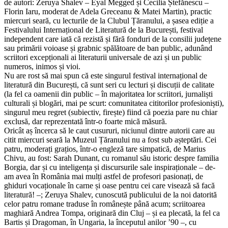
de autori: Zeruya Shalev – Eyal Megged și Cecilia Ștefănescu –
Florin Iaru, moderat de Adela Greceanu & Matei Martin), practic
miercuri seară, cu lecturile de la Clubul Țăranului, a șasea ediție a
Festivalului Internațional de Literatură de la București, festival
independent care iată că rezistă și fără fonduri de la consilii județene
sau primării voioase și grabnic spălătoare de ban public, adunând
scriitori excepționali ai literaturii universale de azi și un public
numeros, inimos și vioi.
Nu are rost să mai spun că este singurul festival internațional de
literatură din București, că sunt seri cu lecturi și discuții de calitate
(la fel ca oamenii din public – în majoritatea lor scriitori, jurnaliști
culturali și blogări, mai pe scurt: comunitatea cititorilor profesioniști),
singurul meu regret (subiectiv, firește) fiind că poezia pare nu chiar
exclusă, dar reprezentată într-o foarte mică măsură.
Oricât aș încerca să le caut cusururi, niciunul dintre autorii care au
citit miercuri seară la Muzeul Țăranului nu a fost sub așteptări. Cei
patru, moderați grațios, într-o engleză tare simpatică, de Marius
Chivu, au fost: Sarah Dunant, cu romanul său istoric despre familia
Borgia, dar și cu inteligența și discursurile sale inspiraționale – de-
am avea în România mai mulți astfel de profesori pasionați, de
ghiduri vocaționale în carne și oase pentru cei care visează să facă
literatură! –; Zeruya Shalev, cunoscută publicului de la noi datorită
celor patru romane traduse în românește până acum; scriitoarea
maghiară Andrea Tompa, originară din Cluj – și ea plecată, la fel ca
Bartis și Dragoman, în Ungaria, la începutul anilor ’90 –, cu