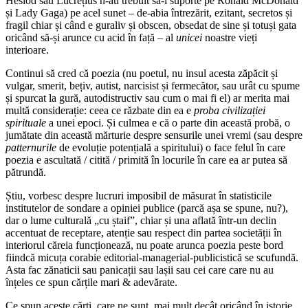
Hesiod sau Lucrețius n-au trebuit să-i suporte pe Ronald McDonald
și Lady Gaga) pe acel sunet – de-abia întrezărit, ezitant, secretos și
fragil chiar și când e guraliv și obscen, obsedat de sine și totuși gata
oricând să-și arunce cu acid în față – al
unicei
noastre vieți
interioare.
Continui să cred că poezia (nu poetul, nu insul acesta zăpăcit și
vulgar, smerit, bețiv, autist, narcisist și fermecător, sau urât cu spume
și spurcat la gură, autodistructiv sau cum o mai fi el) ar merita mai
multă considerație: ceea ce răzbate din ea e
proba civilizației
spirituale
a unei epoci. Și culmea e că o parte din această probă, o
jumătate din această mărturie despre sensurile unei vremi (sau despre
patternurile
de evoluție potențială a spiritului) o face felul în care
poezia e ascultată / citită / primită în locurile în care ea ar putea să
pătrundă.
Știu, vorbesc despre lucruri imposibil de măsurat în statisticile
institutelor de sondare a opiniei publice (parcă așa se spune, nu?),
dar o lume culturală „cu ștaif”, chiar și una aflată într-un declin
accentuat de receptare, atenție sau respect din partea societății în
interiorul căreia funcționează, nu poate arunca poezia peste bord
fiindcă micuța corabie editorial-managerial-publicistică se scufundă.
Asta fac zănaticii sau panicații sau lașii sau cei care care nu au
înțeles ce spun cărțile mari & adevărate.
Ce spun aceste cărți, care ne sunt, mai mult decât oricând în istorie,