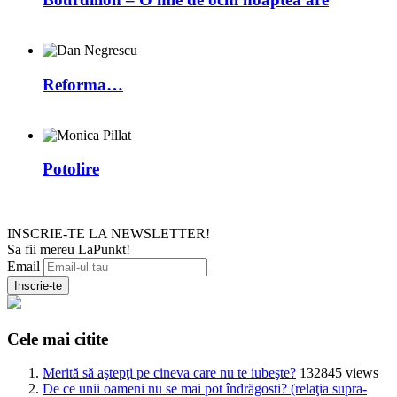
Reforma…
Potolire
INSCRIE-TE LA NEWSLETTER!
Sa fii mereu LaPunkt!
Email
Cele mai citite
Merită să aştepţi pe cineva care nu te iubeşte?
132845 views
De ce unii oameni nu se mai pot îndrăgosti? (relaţia supra-