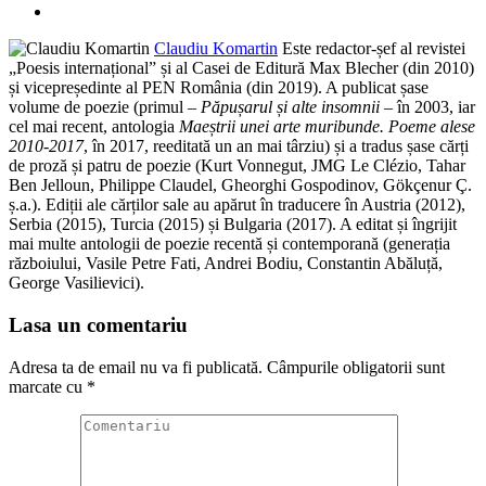
Claudiu Komartin
Este redactor-șef al revistei
„Poesis internațional” și al Casei de Editură Max Blecher (din 2010)
și vicepreședinte al PEN România (din 2019). A publicat șase
volume de poezie (primul –
Păpușarul și alte insomnii
– în 2003, iar
cel mai recent, antologia
Maeștrii unei arte muribunde. Poeme alese
2010-2017
, în 2017, reeditată un an mai târziu) și a tradus șase cărți
de proză și patru de poezie (Kurt Vonnegut, JMG Le Clézio, Tahar
Ben Jelloun, Philippe Claudel, Gheorghi Gospodinov, Gökçenur Ç.
ș.a.). Ediții ale cărților sale au apărut în traducere în Austria (2012),
Serbia (2015), Turcia (2015) și Bulgaria (2017). A editat și îngrijit
mai multe antologii de poezie recentă și contemporană (generația
războiului, Vasile Petre Fati, Andrei Bodiu, Constantin Abăluță,
George Vasilievici).
Lasa un comentariu
Adresa ta de email nu va fi publicată.
Câmpurile obligatorii sunt
marcate cu
*