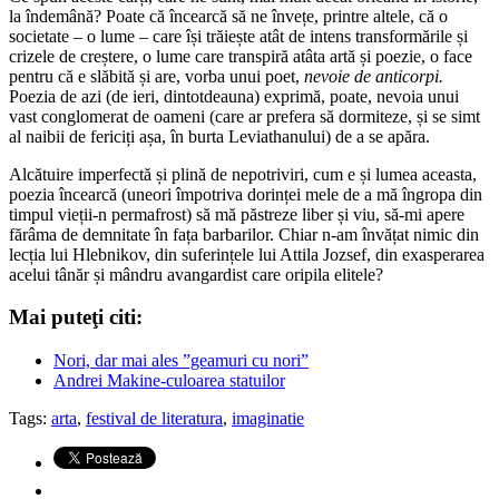
la îndemână? Poate că încearcă să ne învețe, printre altele, că o
societate – o lume – care își trăiește atât de intens transformările și
crizele de creștere, o lume care transpiră atâta artă și poezie, o face
pentru că e slăbită și are, vorba unui poet,
nevoie de anticorpi.
Poezia de azi (de ieri, dintotdeauna) exprimă, poate, nevoia unui
vast conglomerat de oameni (care ar prefera să dormiteze, și se simt
al naibii de fericiți așa, în burta Leviathanului) de a se apăra.
Alcătuire imperfectă și plină de nepotriviri, cum e și lumea aceasta,
poezia încearcă (uneori împotriva dorinței mele de a mă îngropa din
timpul vieții-n permafrost) să mă păstreze liber și viu, să-mi apere
fărâma de demnitate în fața barbarilor. Chiar n-am învățat nimic din
lecția lui Hlebnikov, din suferințele lui Attila Jozsef, din exasperarea
acelui tânăr și mândru avangardist care oripila elitele?
Mai puteţi citi:
Nori, dar mai ales ”geamuri cu nori”
Andrei Makine-culoarea statuilor
Tags:
arta
,
festival de literatura
,
imaginatie