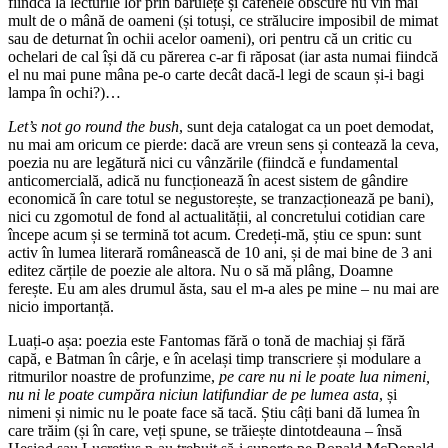
fiindcă la lecturile lor prin bărulețe și cafenele obscure nu vin mai
mult de o mână de oameni (și totuși, ce strălucire imposibil de mimat
sau de deturnat în ochii acelor oameni), ori pentru că un critic cu
ochelari de cal își dă cu părerea c-ar fi răposat (iar asta numai fiindcă
el nu mai pune mâna pe-o carte decât dacă-l legi de scaun și-i bagi
lampa în ochi?)…
Let’s not go round the bush
, sunt deja catalogat ca un poet demodat,
nu mai am oricum ce pierde: dacă are vreun sens și contează la ceva,
poezia nu are legătură nici cu vânzările (fiindcă e fundamental
anticomercială, adică nu funcționează în acest sistem de gândire
economică în care totul se negustorește, se tranzacționează pe bani),
nici cu zgomotul de fond al actualității, al concretului cotidian care
începe acum și se termină tot acum. Credeți-mă, știu ce spun: sunt
activ în lumea literară românească de 10 ani, și de mai bine de 3 ani
editez cărțile de poezie ale altora. Nu o să mă plâng, Doamne
ferește. Eu am ales drumul ăsta, sau el m-a ales pe mine – nu mai are
nicio importanță.
Luați-o așa: poezia este Fantomas fără o tonă de machiaj și fără
capă, e Batman în cârje, e în același timp transcriere și modulare a
ritmurilor noastre de profunzime,
pe care nu ni le poate lua nimeni,
nu ni le poate cumpăra niciun latifundiar de pe lumea asta
, și
nimeni și nimic nu le poate face să tacă. Știu câți bani dă lumea în
care trăim (și în care, veți spune, se trăiește dintotdeauna – însă