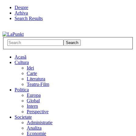
Despre
Arhiva
Search Results
Acasă
Cultura
Idei
Carte
Literatura
Teatru-Film
Politica
Europa
Global
Intern
Perspective
Societate
Administratie
Analiza
Economie