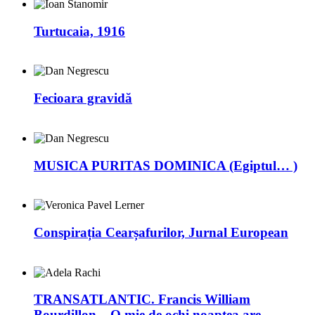
Turtucaia, 1916
Fecioara gravidă
MUSICA PURITAS DOMINICA (Egiptul… )
Conspirația Cearșafurilor, Jurnal European
TRANSATLANTIC. Francis William
Bourdillon – O mie de ochi noaptea are