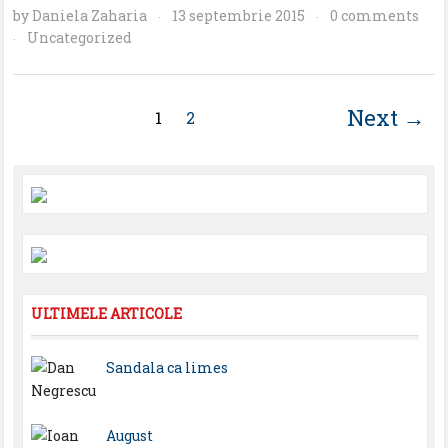
by
Daniela Zaharia
13 septembrie 2015
0 comments
·
·
Uncategorized
·
Next →
1
2
ULTIMELE ARTICOLE
Sandala ca limes
August