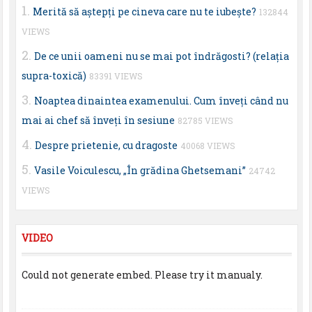
Merită să aştepţi pe cineva care nu te iubeşte?
132844
VIEWS
De ce unii oameni nu se mai pot îndrăgosti? (relaţia
supra-toxică)
83391 VIEWS
Noaptea dinaintea examenului. Cum înveţi când nu
mai ai chef să înveţi în sesiune
82785 VIEWS
Despre prietenie, cu dragoste
40068 VIEWS
Vasile Voiculescu, „În grădina Ghetsemani”
24742
VIEWS
VIDEO
Could not generate embed. Please try it manualy.