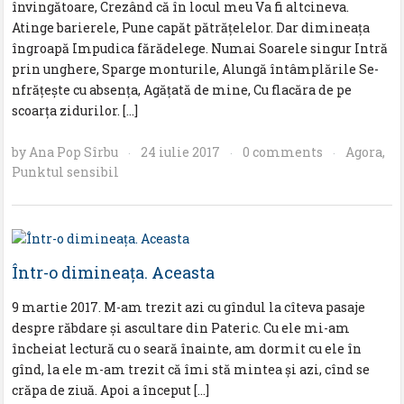
învingătoare, Crezând că în locul meu Va fi altcineva.
Atinge barierele, Pune capăt pătrățelelor. Dar dimineața
îngroapă Impudica fărădelege. Numai Soarele singur Intră
prin unghere, Sparge monturile, Alungă întâmplările Se-
nfrățește cu absența, Agățată de mine, Cu flacăra de pe
scoarța zidurilor. […]
by
Ana Pop Sîrbu
24 iulie 2017
0 comments
Agora
,
·
·
·
Punktul sensibil
Într-o dimineața. Aceasta
9 martie 2017. M-am trezit azi cu gîndul la cîteva pasaje
despre răbdare și ascultare din Pateric. Cu ele mi-am
încheiat lectură cu o seară înainte, am dormit cu ele în
gînd, la ele m-am trezit că îmi stă mintea și azi, cînd se
crăpa de ziuă. Apoi a început […]