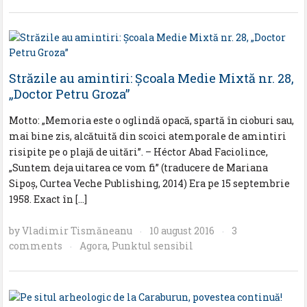
Străzile au amintiri: Şcoala Medie Mixtă nr. 28,
„Doctor Petru Groza”
Motto: „Memoria este o oglindă opacă, spartă în cioburi sau,
mai bine zis, alcătuită din scoici atemporale de amintiri
risipite pe o plajă de uitări”. – Héctor Abad Faciolince,
„Suntem deja uitarea ce vom fi” (traducere de Mariana
Sipoş, Curtea Veche Publishing, 2014) Era pe 15 septembrie
1958. Exact în […]
by
Vladimir Tismăneanu
10 august 2016
3
·
·
comments
Agora
,
Punktul sensibil
·