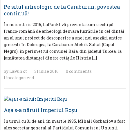
Pe situl arheologic de la Caraburun, povestea
continuă!
În noiembrie 2015, LaPunkt vă prezenta cum o echipă
franco-română de arheologi demara lucrările în cel dintâi
an al unui proiect de descoperire a unei noi aşezări antice
greceşti în Dobrogea, la Caraburun Atchik Suhat (Capul
Negru), în perimetrul comunei Baia, din judeţul Tulcea, la
jumătatea distanţei dintre cetăţile Histria […]
by
LaPunkt
31 iulie 2016
0 comments
·
·
·
Uncategorized
Aşa s-a năruit Imperiul Roşu
În urmă cu 31 de ani, în martie 1985, Mihail Gorbaciov a fost
ales secretar general al Partidului Comunist al Uniunii