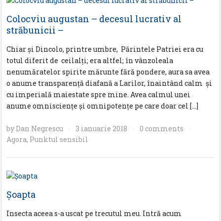
Colocviu augustan – decesul lucrativ al
străbunicii –
Chiar și Dincolo, printre umbre, Părintele Patriei era cu
totul diferit de ceilalți; era altfel; în vânzoleala
nenumăratelor spirite mărunte fără pondere, aura sa avea
o anume transparență diafană a Larilor, înaintând calm și
cu imperială maiestate spre mine. Avea calmul unei
anume omnisciențe și omnipotențe pe care doar cel […]
by
Dan Negrescu
3 ianuarie 2018
0 comments
·
·
·
Agora
,
Punktul sensibil
Șoapta
Insecta aceea s-a uscat pe trecutul meu. Intră acum