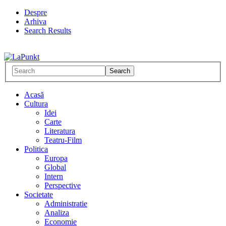
Despre
Arhiva
Search Results
Acasă
Cultura
Idei
Carte
Literatura
Teatru-Film
Politica
Europa
Global
Intern
Perspective
Societate
Administratie
Analiza
Economie