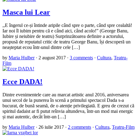
Masca lui Lear
,,E îngerul ce-și întinde aripile când spre o parte, când spre cealaltă!
Iar noi îl iubim pentru că e când aici, când acolo!” (George Banu,
Iubire și neiubire de teatru) Surprinzătoarea definire a actorului,
propusă de reputatul critic de teatru George Banu, își descoperă un
neașteptat ecou într-unul dintre cele […]
by
Maria Hulber
·
2 august 2017
·
3 comments
·
Cultura
,
Teatru-
Film
Ecce DADA!
Dintre evenimentele care au marcat artistic anul 2016, aniversarea
unui secol de la punerea în scenă a primului spectacol Dada s-a
bucurat, de bună seamă, de o atenție privilegiată. E greu de crezut că
spiritul dadaist ar fi putut reînvia altundeva, într-un mod mai energic
și mai autentic, decât într-un […]
by
Maria Hulber
·
26 iulie 2017
·
2 comments
·
Cultura
,
Teatru-Film