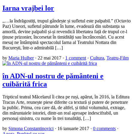
Iarna vrajbei lor
,,…la îndrăgostiți, trupul gândește și sufletul este palpabil.” (Octavio
Paz) Uneori, sufletul pătrunde în lume, evadează din substanța sa
amorfă, devine palpabil și-și revendică libertatea față de trupul ce-l
ținuse prizonier, încorsetat în timidități sau încrâncenări. Cu acest
mesaj ne întâmpină spectacolul Iarna al Teatrului Nottara din
București, într-o admirabilă […]
by
Maria Hulber
·
22 mai 2017
·
1 comment
·
Cultura
,
Teatru-Film
în ADN-ul nostru de pământeni e
cuibărită frica
Tripticul teatral Măcelarul îi citea pe ruși, apărut, în 2016, la Editura
Tracus Arte, reunește piese diferite ca textură și putere de penetrare
la public. Prima, cea care dă, de altfel, și titlul volumului, extrage,
din măruntaiele istoriei, dintr-un real aproape indescifrabil, un
personaj sinistru, cu nume în trei tonalități, […]
by
Simona Constantinovici
·
16 ianuarie 2017
·
0 comments
·
Agora
,
Punktul cu var