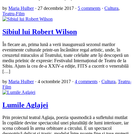
by
Maria Hulber
·
27 decembrie 2017
·
5 comments
·
Cultura
,
Teatru-Film
Sibiul lui Robert Wilson
În fiecare an, prima lună a verii inaugurează sezonul marilor
evenimente culturale printr-un încântător regal artistic, unde, în
creuzetul miraculos al Teatrului, toate celelalte arte își descoperă un
mediu prielnic de expresie: Festivalul Internațional de Teatru de la
Sibiu. Ajuns la cea de-a XXIV-a ediție, FITS a cucerit o venerabilă
[…]
by
Maria Hulber
·
4 octombrie 2017
·
4 comments
·
Cultura
,
Teatru-
Film
Lumile Aglajei
Prin proiectul teatral Aglaja, poezia spasmodică a sufletului mutilat
în copilărie devine spectacolul unei pluralități de lumi interioare, iar
scena coboară în arena orbitoare a circului. E un spectacol
deopotrivă delicat și tragic, modelat între nuanțe fine și tușe grotești,