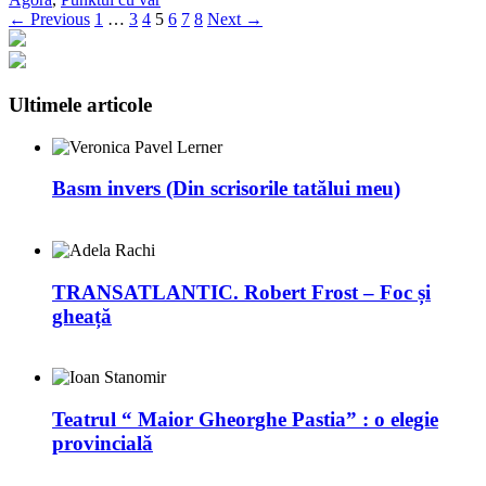
← Previous
1
…
3
4
5
6
7
8
Next →
Ultimele articole
Basm invers (Din scrisorile tatălui meu)
TRANSATLANTIC. Robert Frost – Foc și
gheață
Teatrul “ Maior Gheorghe Pastia” : o elegie
provincială