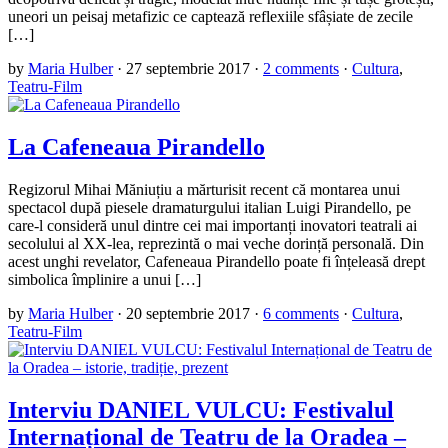
uneori un peisaj metafizic ce captează reflexiile sfâșiate de zecile
[…]
by
Maria Hulber
·
27 septembrie 2017
·
2 comments
·
Cultura
,
Teatru-Film
La Cafeneaua Pirandello
Regizorul Mihai Măniuțiu a mărturisit recent că montarea unui
spectacol după piesele dramaturgului italian Luigi Pirandello, pe
care-l consideră unul dintre cei mai importanți inovatori teatrali ai
secolului al XX-lea, reprezintă o mai veche dorință personală. Din
acest unghi revelator, Cafeneaua Pirandello poate fi înțeleasă drept
simbolica împlinire a unui […]
by
Maria Hulber
·
20 septembrie 2017
·
6 comments
·
Cultura
,
Teatru-Film
Interviu DANIEL VULCU: Festivalul
Internațional de Teatru de la Oradea –