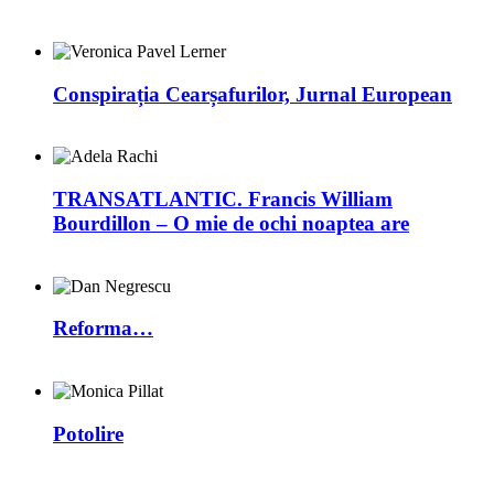
Conspirația Cearșafurilor, Jurnal European
TRANSATLANTIC. Francis William
Bourdillon – O mie de ochi noaptea are
Reforma…
Potolire