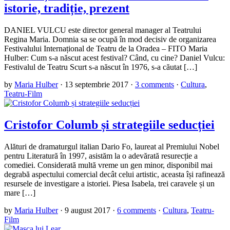
istorie, tradiție, prezent
DANIEL VULCU este director general manager al Teatrului
Regina Maria. Domnia sa se ocupă în mod decisiv de organizarea
Festivalului Internațional de Teatru de la Oradea – FITO Maria
Hulber: Cum s-a născut acest festival? Când, cu cine? Daniel Vulcu:
Festivalul de Teatru Scurt s-a născut în 1976, s-a căutat […]
by
Maria Hulber
·
13 septembrie 2017
·
3 comments
·
Cultura
,
Teatru-Film
Cristofor Columb și strategiile seducției
Alături de dramaturgul italian Dario Fo, laureat al Premiului Nobel
pentru Literatură în 1997, asistăm la o adevărată resurecție a
comediei. Considerată multă vreme un gen minor, disponibil mai
degrabă aspectului comercial decât celui artistic, aceasta își rafinează
resursele de investigare a istoriei. Piesa Isabela, trei caravele și un
mare […]
by
Maria Hulber
·
9 august 2017
·
6 comments
·
Cultura
,
Teatru-
Film