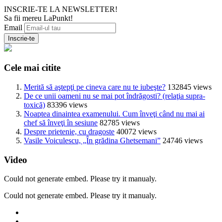
INSCRIE-TE LA NEWSLETTER!
Sa fii mereu LaPunkt!
Email
Cele mai citite
Merită să aştepţi pe cineva care nu te iubeşte?
132845 views
De ce unii oameni nu se mai pot îndrăgosti? (relaţia supra-
toxică)
83396 views
Noaptea dinaintea examenului. Cum înveţi când nu mai ai
chef să înveţi în sesiune
82785 views
Despre prietenie, cu dragoste
40072 views
Vasile Voiculescu, „În grădina Ghetsemani”
24746 views
Video
Could not generate embed. Please try it manualy.
Could not generate embed. Please try it manualy.