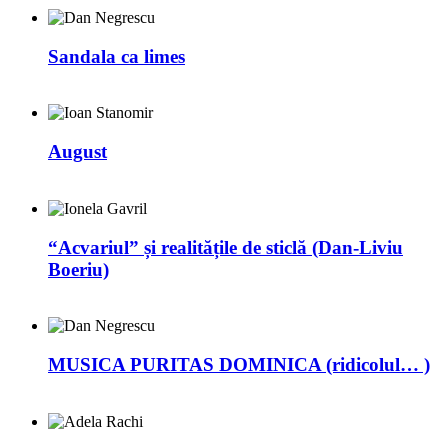
Sandala ca limes
August
“Acvariul” și realitățile de sticlă (Dan-Liviu
Boeriu)
MUSICA PURITAS DOMINICA (ridicolul… )