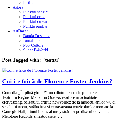
Institutii
Agora
Punktul sensibil
Punktul critic
Punktul cu var
Punkte punkte
ArtBazar
Banda Desenata
Jurnal Ilustrat
Pop-Culture
Sunet E-World
Post Tagged with:
"teatru"
Cui i-e frică de Florence Foster Jenkins?
Comedia ,,În plină glorie!”, una dintre recentele premiere ale
Teatrului Regina Maria din Oradea, readuce în actualitate
efervescența peisajului artistic newyorkez de la mijlocul anilor ’40 ai
secolului trecut, strălucirea și extravaganța muzicalurilor montate la
Carnegie Hall, ritmul intens al înregistrărilor pe discuri de vinil la
Melotone Records și fastuoasele […]