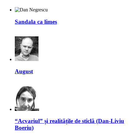
Sandala ca limes
August
“Acvariul” și realitățile de sticlă (Dan-Liviu
Boeriu)