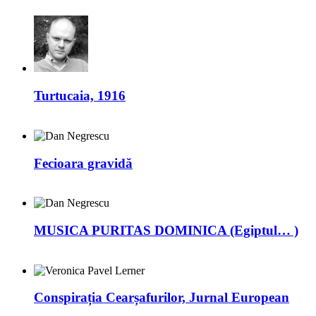
Turtucaia, 1916
Fecioara gravidă
MUSICA PURITAS DOMINICA (Egiptul… )
Conspirația Cearșafurilor, Jurnal European