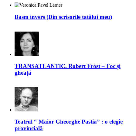
Basm invers (Din scrisorile tatălui meu)
TRANSATLANTIC. Robert Frost – Foc și
gheață
Teatrul “ Maior Gheorghe Pastia” : o elegie
provincială