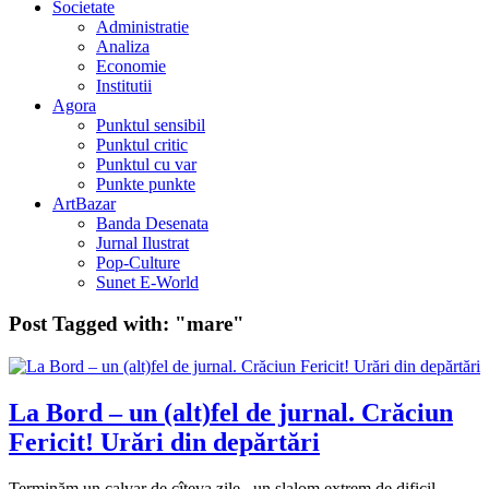
Societate
Administratie
Analiza
Economie
Institutii
Agora
Punktul sensibil
Punktul critic
Punktul cu var
Punkte punkte
ArtBazar
Banda Desenata
Jurnal Ilustrat
Pop-Culture
Sunet E-World
Post Tagged with:
"mare"
La Bord – un (alt)fel de jurnal. Crăciun
Fericit! Urări din depărtări
Terminăm un calvar de cîteva zile, un slalom extrem de dificil,