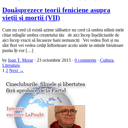
Douăsprezece teorii feniciene asupra
vieții și morții (VII)
Cum nu cred că există azime sălbatice nu cred că umbra mîinii mele
chiar mîngîie umbra creștetului tău de aici încep înșelăciunile de
aici încep vracii să încaseze bani nemunciți Vei vedea flori și nu
sînt flori vei vedea cetăți înfloritoare acolo unde se-ntinde biruitoare
pustia îți vor […]
by
Ioan T. Morar
·
23 octombrie 2015
·
0 comments
·
Cultura
,
Literatura
1
2
Next →