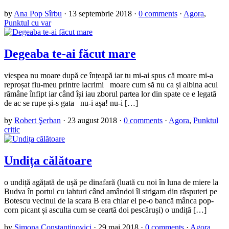
by
Ana Pop Sîrbu
·
13 septembrie 2018
·
0 comments
·
Agora
,
Punktul cu var
Degeaba te-ai făcut mare
viespea nu moare după ce înțeapă iar tu mi-ai spus că moare mi-a
reproșat fiu-meu printre lacrimi moare cum să nu ca și albina acul
rămâne înfipt iar când își iau zborul partea lor din spate ce e legată
de ac se rupe și-s gata nu-i așa! nu-i […]
by
Robert Şerban
·
23 august 2018
·
0 comments
·
Agora
,
Punktul
critic
Undița călătoare
o undiță agățată de ușă pe dinafară (luată cu noi în luna de miere la
Budva în portul cu iahturi când amândoi îl strigam din răsputeri pe
Botescu vecinul de la scara B era chiar el pe-o bancă mânca pop-
corn picant și asculta cum se ceartă doi pescăruși) o undiță […]
by
Simona Constantinovici
·
29 mai 2018
·
0 comments
·
Agora
,