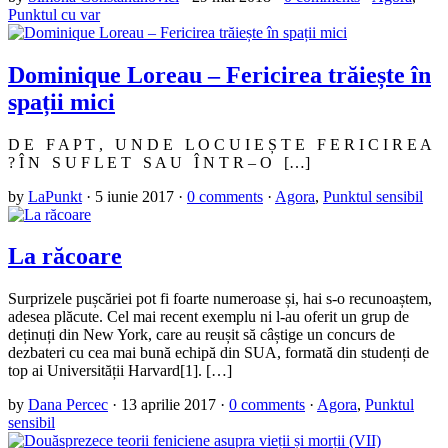
Punktul cu var
Dominique Loreau – Fericirea trăiește în
spații mici
D E F A P T , U N D E L O C U I E Ș T E F E R I C I R E A
? Î N S U F L E T S A U Î N T R – O […]
by
LaPunkt
·
5 iunie 2017
·
0 comments
·
Agora
,
Punktul sensibil
La răcoare
Surprizele pușcăriei pot fi foarte numeroase și, hai s-o recunoaștem,
adesea plăcute. Cel mai recent exemplu ni l-au oferit un grup de
deținuți din New York, care au reușit să câștige un concurs de
dezbateri cu cea mai bună echipă din SUA, formată din studenți de
top ai Universității Harvard[1]. […]
by
Dana Percec
·
13 aprilie 2017
·
0 comments
·
Agora
,
Punktul
sensibil