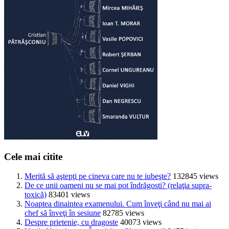
Cele mai citite
Merită să aştepţi pe cineva care nu te iubeşte?
132845 views
De ce unii oameni nu se mai pot îndrăgosti? (relaţia supra-
toxică)
83401 views
Noaptea dinaintea examenului. Cum înveţi când nu mai ai
chef să înveţi în sesiune
82785 views
Despre prietenie, cu dragoste
40073 views