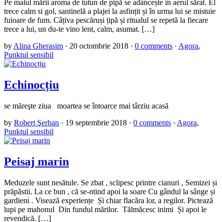
Pe malul mării aroma de tutun de pipă se adâncește în aerul sărat. El
trece calm si gol, santinelă a plajei la asfințit și în urma lui se mistuie
fuioare de fum. Câțiva pescăruși țipă și ritualul se repetă la fiecare
trece a lui, un du-te vino lent, calm, asumat. […]
by
Alina Gherasim
·
20 octombrie 2018
·
0 comments
·
Agora
,
Punktul sensibil
Echinocțiu
se măreşte ziua moartea se întoarce mai târziu acasă
by
Robert Şerban
·
19 septembrie 2018
·
0 comments
·
Agora
,
Punktul sensibil
Peisaj marin
Meduzele sunt nesătule. Se zbat , sclipesc printre cianuri , Semizei și
prăpăstii. La ce bun , că se-ntind apoi la soare Cu gândul la sânge și
gardieni . Visează experiențe Și chiar flacăra lor, a regilor. Pictează
lupi pe mahonul Din fundul mărilor. Tălmăcesc inimi Și apoi le
revendică. […]