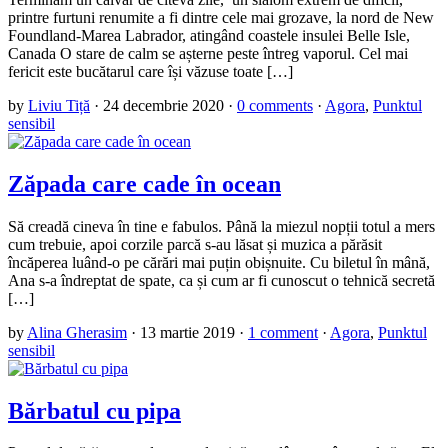
printre furtuni renumite a fi dintre cele mai grozave, la nord de New
Foundland-Marea Labrador, atingând coastele insulei Belle Isle,
Canada O stare de calm se așterne peste întreg vaporul. Cel mai
fericit este bucătarul care își văzuse toate […]
by
Liviu Tiță
·
24 decembrie 2020
·
0 comments
·
Agora
,
Punktul
sensibil
Zăpada care cade în ocean
Să creadă cineva în tine e fabulos. Până la miezul nopții totul a mers
cum trebuie, apoi corzile parcă s-au lăsat și muzica a părăsit
încăperea luând-o pe cărări mai puțin obișnuite. Cu biletul în mână,
Ana s-a îndreptat de spate, ca și cum ar fi cunoscut o tehnică secretă
[…]
by
Alina Gherasim
·
13 martie 2019
·
1 comment
·
Agora
,
Punktul
sensibil
Bărbatul cu pipa