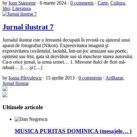
by
Ioan Stanomir
·
6 martie 2024
·
0 comments
·
Carte
,
Cultura
,
Idei
,
Literatura
Jurnal ilustrat 7
Jurnalul ilustrat este o fereastră decupată în revistă cu ajutorul unui
aparat de fotografiat (Nikon). Expresivitatea imaginii şi
expresivitatea cuvântului, laolaltă, într-un joc amuzant sau poetic,
optimist sau trist, gata să dezvăluie sau să mascheze starea autorului.
Ca-n orice jurnal, la urma urmei… 1. Miresme dulci de flori mă-
mbată… 2. …şi […]
by
Ioana Pârvulescu
·
15 aprilie 2013
·
0 comments
·
ArtBazar
,
Jurnal Ilustrat
Ultimele articole
MUSICA PURITAS DOMINICA (mesajele… )