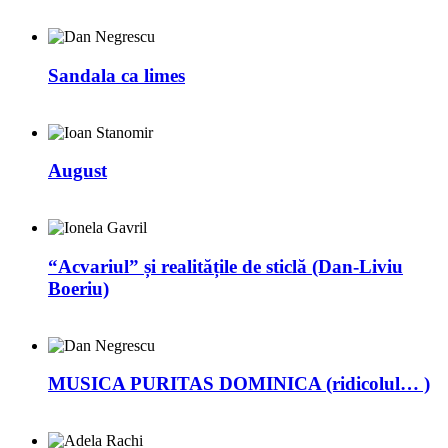
Sandala ca limes
August
“Acvariul” și realitățile de sticlă (Dan-Liviu
Boeriu)
MUSICA PURITAS DOMINICA (ridicolul… )