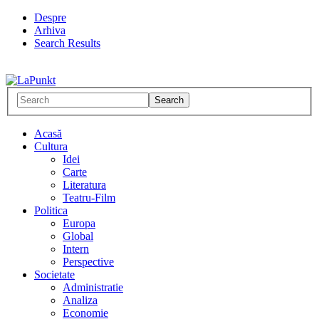
Despre
Arhiva
Search Results
Acasă
Cultura
Idei
Carte
Literatura
Teatru-Film
Politica
Europa
Global
Intern
Perspective
Societate
Administratie
Analiza
Economie