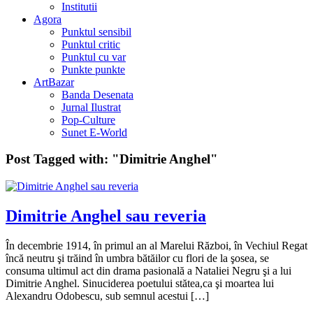
Institutii
Agora
Punktul sensibil
Punktul critic
Punktul cu var
Punkte punkte
ArtBazar
Banda Desenata
Jurnal Ilustrat
Pop-Culture
Sunet E-World
Post Tagged with:
"Dimitrie Anghel"
Dimitrie Anghel sau reveria
În decembrie 1914, în primul an al Marelui Război, în Vechiul Regat
încă neutru şi trăind în umbra bătăilor cu flori de la şosea, se
consuma ultimul act din drama pasională a Nataliei Negru şi a lui
Dimitrie Anghel. Sinuciderea poetului stătea,ca şi moartea lui
Alexandru Odobescu, sub semnul acestui […]