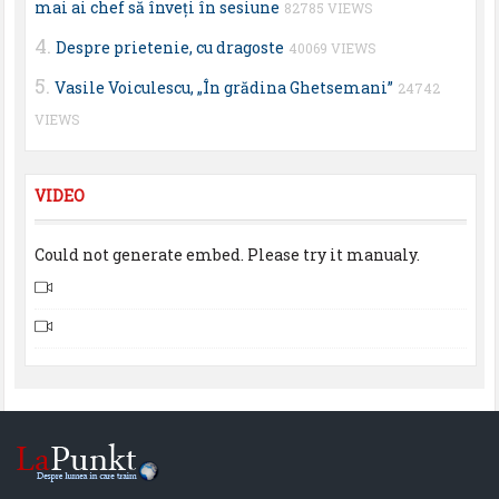
mai ai chef să înveţi în sesiune
82785 VIEWS
Despre prietenie, cu dragoste
40069 VIEWS
Vasile Voiculescu, „În grădina Ghetsemani”
24742
VIEWS
VIDEO
Could not generate embed. Please try it manualy.