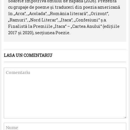
Soarele împotriva omului de zăpadă (2026). Prezentă
cu grupaje de poeme și traduceri din poezia americană
în „Arca“, „Acolada“, „România literară“, „Orizont“,
„Ramuri“, „Nord Literar“, „Itaca“, „Confesiuni“ ș.a.
Finalistă la Premiile „Itaca“ – „Cartea Anului“ (edițiile
2017 și 2020), secțiunea Poezie.
LASA UN COMENTARIU