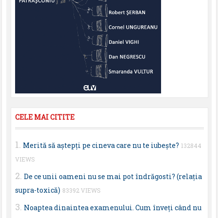
CELE MAI CITITE
Merită să aştepţi pe cineva care nu te iubeşte?
132844
VIEWS
De ce unii oameni nu se mai pot îndrăgosti? (relaţia
supra-toxică)
83392 VIEWS
Noaptea dinaintea examenului. Cum înveţi când nu