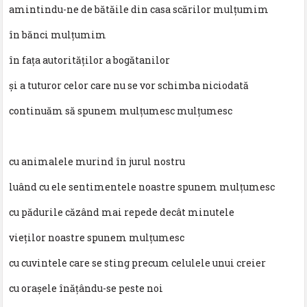
amintindu-ne de bătăile din casa scărilor mulțumim
în bănci mulțumim
în fața autorităților a bogătanilor
și a tuturor celor care nu se vor schimba niciodată
continuăm să spunem mulțumesc mulțumesc
cu animalele murind în jurul nostru
luând cu ele sentimentele noastre spunem mulțumesc
cu pădurile căzând mai repede decât minutele
vieților noastre spunem mulțumesc
cu cuvintele care se sting precum celulele unui creier
cu orașele înățându-se peste noi