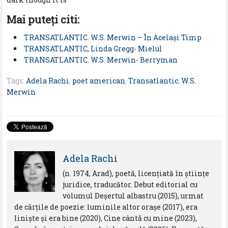
Mai puteţi citi:
TRANSATLANTIC. W.S. Merwin – În Același Timp
TRANSATLANTIC, Linda Gregg- Mielul
TRANSATLANTIC. W.S. Merwin- Berryman
Tags:
Adela Rachi
,
poet american
,
Transatlantic
,
W.S.
Merwin
Adela Rachi
(n. 1974, Arad), poetă, licențiată în științe
juridice, traducător. Debut editorial cu
volumul Deșertul albastru (2015), urmat
de cărțile de poezie: luminile altor orașe (2017), era
liniște și era bine (2020), Cine cântă cu mine (2023),