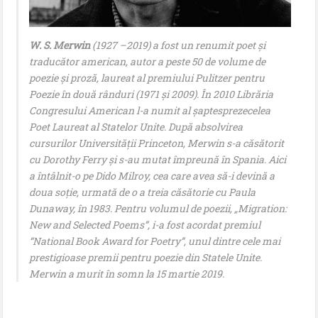
W. S. Merwin
(1927 –2019) a fost un renumit poet și
traducător american, autor a peste 50 de volume de
poezie și proză, laureat al premiului Pulitzer pentru
Poezie în două rânduri (1971 și 2009). În 2010 Librăria
Congresului American l-a numit al șaptesprezecelea
Poet Laureat al Statelor Unite. După absolvirea
cursurilor Universității Princeton, Merwin s-a căsătorit
cu Dorothy Ferry și s-au mutat împreună în Spania. Aici
a întâlnit-o pe Dido Milroy, cea care avea să-i devină a
doua soție, urmată de o a treia căsătorie cu Paula
Dunaway, în 1983. Pentru volumul de poezii, „Migration:
New and Selected Poems”, i-a fost acordat premiul
“National Book Award for Poetry”, unul dintre cele mai
prestigioase premii pentru poezie din Statele Unite.
Merwin a murit în somn la 15 martie 2019.