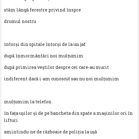
stăm lângă ferestre privind înspre
drumul nostru
întorși din spitale întorși de la un jaf
după înmormântări noi mulțumim
după primirea veștilor despre cei care-au murit
indiferent dacă i-am cunoscut sau nu noi mulțumim
mulțumim la telefon
în fața ușilor și de pe bancheta din spate a mașinilor ori în
lifturi
amintindu-ne de războaie de poliţia la uşă