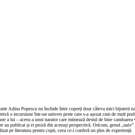
arte Adina Popescu nu închide între coperți doar câteva mici bijuterii n
trivă o incursiune într-un univers peste care s-a așezat cam de mult praf
iune a lui – aceea a unui narator care mimează destul de bine candoarea 
e au publicat și ei proză din aceeași perspectivă. Oricum, genul „naiv” e
zat pe literatura pentru copii, ceea ce-i conferă un plus de experiență.