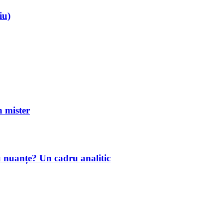
iu)
mister
u nuanțe? Un cadru analitic