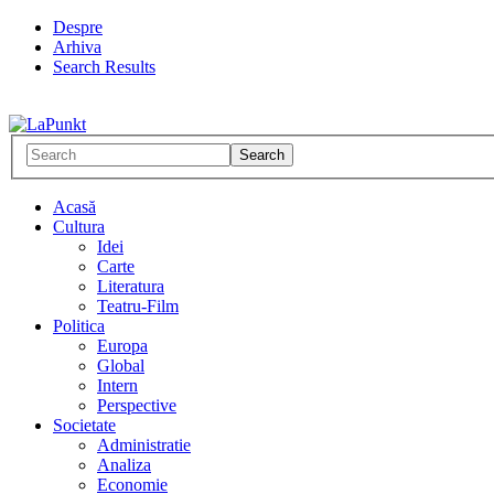
Despre
Arhiva
Search Results
Acasă
Cultura
Idei
Carte
Literatura
Teatru-Film
Politica
Europa
Global
Intern
Perspective
Societate
Administratie
Analiza
Economie