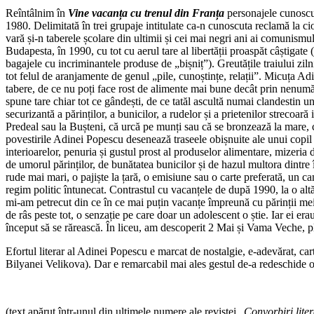
Reîntâlnim în
Vine vacanța cu trenul din Franța
personajele cunoscute
1980. Delimitată în trei grupaje intitulate ca-n cunoscuta reclamă la cio
vară și-n taberele școlare din ultimii și cei mai negri ani ai comunismu
Budapesta, în 1990, cu tot cu aerul tare al libertății proaspăt câștigate 
bagajele cu incriminantele produse de „bișniț”). Greutățile traiului ziln
tot felul de aranjamente de genul „pile, cunoștințe, relații”. Micuța A
tabere, de ce nu poți face rost de alimente mai bune decât prin nenumărat
spune tare chiar tot ce gândești, de ce tatăl ascultă numai clandestin u
securizantă a părinților, a bunicilor, a rudelor și a prietenilor strecoa
Predeal sau la Bușteni, că urcă pe munți sau că se bronzează la mare, 
povestirile Adinei Popescu desenează traseele obișnuite ale unui copil a
interioarelor, penuria și gustul prost al produselor alimentare, mizeria d
de umorul părinților, de bunătatea bunicilor și de hazul multora dintre 
rude mai mari, o pajiște la țară, o emisiune sau o carte preferată, un c
regim politic întunecat. Contrastul cu vacanțele de după 1990, la o altă
mi-am petrecut din ce în ce mai puțin vacanțe împreună cu părinții mei
de râs peste tot, o senzație pe care doar un adolescent o știe. Iar ei er
început să se rărească. În liceu, am descoperit 2 Mai și Vama Veche, p
Efortul literar al Adinei Popescu e marcat de nostalgie, e-adevărat, carte
Bilyanei Velikova). Dar e remarcabil mai ales gestul de-a redeschide o 
(text apărut într-unul din ultimele numere ale revistei „
Convorbiri lite