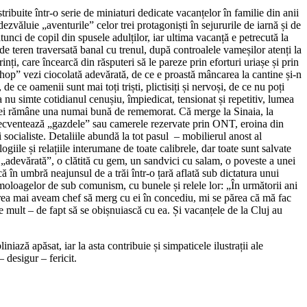
ibuite într-o serie de miniaturi dedicate vacanțelor în familie din anii
 dezvăluie „aventurile” celor trei protagoniști în sejururile de iarnă și de
unci de copil din spusele adulților, iar ultima vacanță e petrecută la
e de teren traversată banal cu trenul, după controalele vameșilor atenți la
ți, care încearcă din răsputeri să le pareze prin eforturi uriașe și prin
shop” vezi ciocolată adevărată, de ce e proastă mâncarea la cantine și-n
 ce oamenii sunt mai toți triști, plictisiți și nervoși, de ce nu poți
 nu simte cotidianul cenușiu, împiedicat, tensionat și repetitiv, lumea
lăria ei rămâne una numai bună de rememorat. Că merge la Sinaia, la
 frecventează „gazdele” sau camerele rezervate prin ONT, eroina din
socialiste. Detaliile abundă la tot pasul – mobilierul anost al
giile și relațiile interumane de toate calibrele, dar toate sunt salvate
ă „adevărată”, o clătită cu gem, un sandvici cu salam, o poveste a unei
 în umbră neajunsul de a trăi într-o țară aflată sub dictatura unui
 omoloagelor de sub comunism, cu bunele și relele lor: „În următorii ani
prea mai aveam chef să merg cu ei în concediu, mi se părea că mă fac
de mult – de fapt să se obișnuiască cu ea. Și vacanțele de la Cluj au
iază apăsat, iar la asta contribuie și simpaticele ilustrații ale
 desigur – fericit.