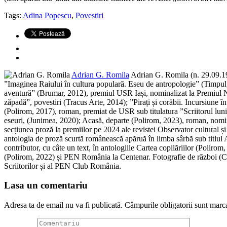
Tags:
Adina Popescu
,
Povestiri
Adrian G. Romila
Adrian G. Romila (n. 29.09.1974
”Imaginea Raiului în cultura populară. Eseu de antropologie” (Timpul,
aventură” (Brumar, 2012), premiul USR Iași, nominalizat la Premiul N
zăpadă”, povestiri (Tracus Arte, 2014); ”Pirați și corăbii. Incursiune
(Polirom, 2017), roman, premiat de USR sub titulatura ”Scriitorul lunii
eseuri, (Junimea, 2020); Acasă, departe (Polirom, 2023), roman, nomina
secțiunea proză la premiilor pe 2024 ale revistei Observator cultural ș
antologia de proză scurtă românească apăruă în limba sârbă sub titl
contributor, cu câte un text, în antologiile Cartea copilăriilor (Poliro
(Polirom, 2022) și PEN România la Centenar. Fotografie de război (Casa 
Scriitorilor și al PEN Club România.
Lasa un comentariu
Adresa ta de email nu va fi publicată.
Câmpurile obligatorii sunt marc