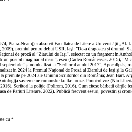
, Piatra-Neamț) a absolvit Facultatea de Litere a Universităţii „Al. I. Cu
 2009), premiul pentru debut USR, Iaşi; ”De-a dragostea și drumul. Sta
ațional de proză al ”Ziarului de Iași”, selectat cu un fragment în Ant
 într-un posibil imaginar al mării”, eseu (Cartea Românească, 2015); ”Mi
 septembrie” și nominalizat la ”Scriitorul anului 2017”, Apocalipsis, ro
lizat în 2024 la Premiul Național de Proză al Ziarului de Iași și la Ga
i la premiile pe 2024 ale Uniunii Scriitorilor din România; Jean Bart. A
ul Antologija savremelne rumunske kratke proze. Ponoćni voz (Niu Liber
m, 2016), Scriitori la poliție (Polirom, 2016), Cum citesc bărbații cărțil
de Pariuri Literare, 2022). Publică frecvent eseuri, povestiri și cronici
ate cu
*