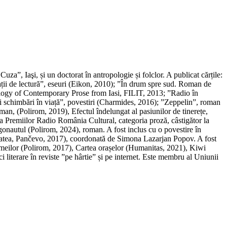
za”, Iaşi, și un doctorat în antropologie și folclor. A publicat cărțile:
ții de lectură”, eseuri (Eikon, 2010); ”În drum spre sud. Roman de
hology of Contemporary Prose from Iasi, FILIT, 2013; ”Radio în
ci schimbări în viață”, povestiri (Charmides, 2016); ”Zeppelin”, roman
man, (Polirom, 2019), Efectul îndelungat al pasiunilor de tinerețe,
la Premiilor Radio România Cultural, categoria proză, câstigător la
rgonautul (Polirom, 2024), roman. A fost inclus cu o povestire în
tatea, Pančevo, 2017), coordonată de Simona Lazarjan Popov. A fost
e femeilor (Polirom, 2017), Cartea orașelor (Humanitas, 2021), Kiwi
 literare în reviste ”pe hârtie” și pe internet. Este membru al Uniunii