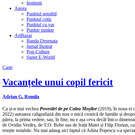
Institutii
Agora
Punktul sensibil
Punktul critic
Punktul cu var
Punkte punkte
ArtBazar
Banda Desenata
Jurnal Ilustrat
Pop-Culture
Sunet E-World
Carte
Vacanțele unui copil fericit
Adrian G. Romila
Ca și-n mai vechea
Povestiri de pe Calea Moșilor
(2019), în noua ei c
2022) autoarea caligrafiază din nou o mică cronică de familie și deopo
părea, la prima vedere, sau, în fine, nu e așa ceva decât într-o dimens
de Ovidiu Verdeș, de T.O. Bobe sau de frații Matei și Filip Florian, car
reușite notabile. Nu mai adaug aici faptul că Adina Popescu s-a speciali