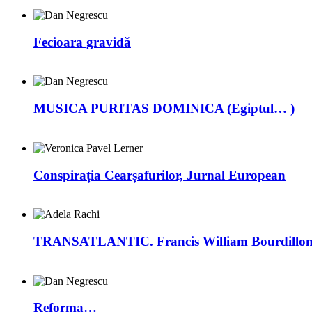
Fecioara gravidă
MUSICA PURITAS DOMINICA (Egiptul… )
Conspirația Cearșafurilor, Jurnal European
TRANSATLANTIC. Francis William Bourdillon –
Reforma…