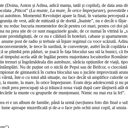
 (Doina, Anton și Adina, adică mama, tatăl și copilul), de data asta distr
colata „Piticot” (
La munte, La mare, În orice împrejurare
), povestirile
lui autohton. Momentul Revoluției apare la final, în varianta percepută at
(granița de vest, atât de mitizată și de dorită „înainte”, nu e decât o fâși
ic nu reduc bucuria momentelor decât pentru cei mari, pentru cei doi părin
dina nu prea știe de ce sunt magazinele goale, de ce numai în vitrină la „
e prestidigitații, de ce nu e căldură în hoteluri, cabane și apartamente, de
n anume post de radio și trebuie să înjure regimul cu voce scăzută. Adina
ră inconvenientele, le trece în surdină, le convertește, astfel încât copi
că se plimbă prin păduri, se joacă în fața blocului sau stă la bunici, că
l timpului acela atât de îngălat pentru majoritatea locuitorilor României 
in trenuri și îngrămădeala din autobuze, sărăcia opțiunilor de viață, tipolo
întâmplări. Nu de puține ori o sticlă de Pepsi sau de Brifcor, o ciocolat
ampionat de gimnastică în curtea blocului sau o jucărie improvizată aruncă
 vârstă, într-o cu totul altă situație, nu face decât să amplifice culorile
, la munte, la mare, în orice împrejurare. Eram deja adolescentă și nu 
au mult prea preocupați să-și trăiască noua viață după care tânjiseră atât 
lecările la munte cu grupurile de munțomani. Nimic nu mai era la fel”.
a ei e un album de familie, până la urmă (secțiunea foto din final o sublin
lume aproape muzeificată și de-a o face prin ochii unui copil, al unuia –
rare
”)