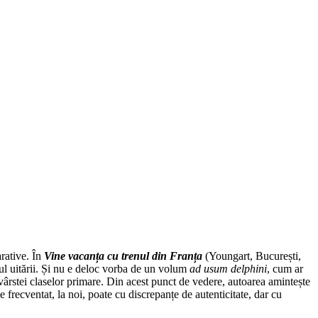
arative. În
Vine vacanța cu trenul din Franța
(Youngart, București,
ul uitării. Și nu e deloc vorba de un volum
ad usum delphini
, cum ar
vârstei claselor primare. Din acest punct de vedere, autoarea amintește
 frecventat, la noi, poate cu discrepanțe de autenticitate, dar cu