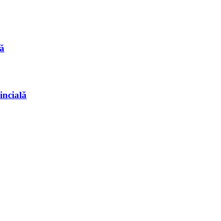
ă
incială