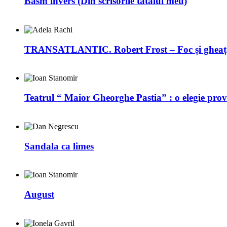
Basm invers (Din scrisorile tatălui meu)
TRANSATLANTIC. Robert Frost – Foc și gheaț
Teatrul “ Maior Gheorghe Pastia” : o elegie prov
Sandala ca limes
August