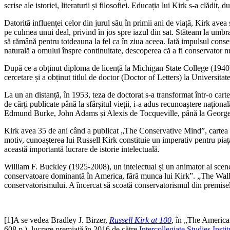
scrise ale istoriei, literaturii și filosofiei. Educația lui Kirk s-a clădi
Datorită influenței celor din jurul său în primii ani de viață, Kirk avea
pe culmea unui deal, privind în jos spre iazul din sat. Stăteam la umbr
să rămână pentru totdeauna la fel ca în ziua aceea. Iată impulsul conse
naturală a omului înspre continuitate, descoperea că a fi conservator nu
După ce a obținut diploma de licență la Michigan State College (1940)
cercetare și a obținut titlul de doctor (Doctor of Letters) la Universit
La un an distanță, în 1953, teza de doctorat s-a transformat într-o c
de cărți publicate până la sfârșitul vieții, i-a adus recunoaștere național
Edmund Burke, John Adams și Alexis de Tocqueville, până la George San
Kirk avea 35 de ani când a publicat „The Conservative Mind”, cartea b
motiv, cunoașterea lui Russell Kirk constituie un imperativ pentru piața
această importantă lucrare de istorie intelectuală.
William F. Buckley (1925-2008), un intelectual și un animator al scen
conservatoare dominantă în America, fără munca lui Kirk”. „The Wall Str
conservatorismului. A încercat să scoată conservatorismul din premisele u
[1]A se vedea Bradley J. Birzer,
Russell Kirk at 100
, în „The America
608 p.), lucrare premiată în 2016 de către
Intercollegiate Studies Instit