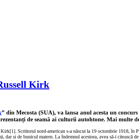
Russell Kirk
k
” din Mecosta (SUA), va lansa anul acesta un concurs d
prezentanți de seamă ai culturii autohtone. Mai multe de
 Kirk
[1]. Scriitorul nord-american s-a născut la 19 octombrie 1918, în 
i, dar și de bunicul matern. La îndemnul acestora, avea să-i citească de mi