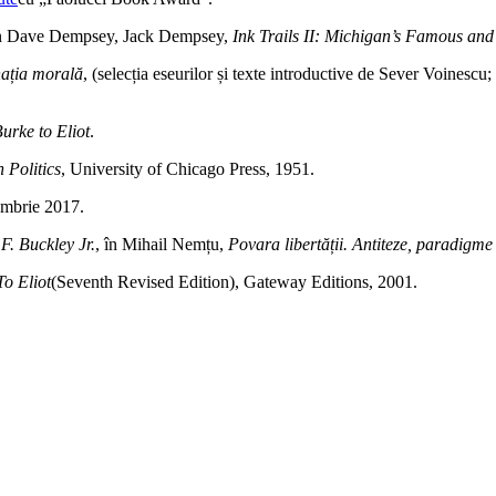
în Dave Dempsey, Jack Dempsey,
Ink Trails II: Michigan
’s Famous and
ația morală
, (selecția eseurilor și texte introductive de Sever Voines
rke to Eliot
.
 Politics
, University of Chicago Press, 1951.
ombrie 2017.
F. Buckley Jr.
, în Mihail Nemțu,
Povara libertății. Antiteze, paradigme
o Eliot
(Seventh Revised Edition), Gateway Editions, 2001.