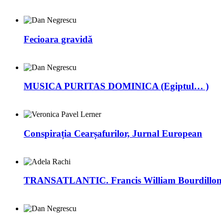
Fecioara gravidă
MUSICA PURITAS DOMINICA (Egiptul… )
Conspirația Cearșafurilor, Jurnal European
TRANSATLANTIC. Francis William Bourdillon –