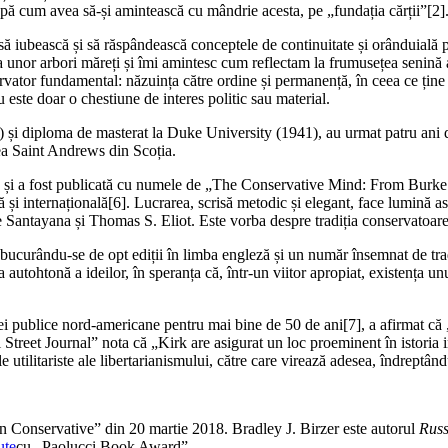
t, după cum avea să-și amintească cu mândrie acesta, pe „fundația cărții”
[2]
 să iubească și să răspândească conceptele de continuitate și orânduială p
a unor arbori măreți și îmi amintesc cum reflectam la frumusețea senină a 
rvator fundamental: năzuința către ordine și permanență, în ceea ce ține
 este doar o chestiune de interes politic sau material.
 și diploma de masterat la Duke University (1941), au urmat patru ani de
atea Saint Andrews din Scoția.
arte și a fost publicată cu numele de „The Conservative Mind: From Burk
ă și internațională
[6]. Lucrarea, scrisă metodic și elegant, face lumină a
tayana și Thomas S. Eliot. Este vorba despre tradiția conservatoare, fie
ucurându-se de opt ediții în limba engleză și un număr însemnat de tradu
 autohtonă a ideilor, în speranța că, într-un viitor apropiat, existența u
ei publice nord-americane pentru mai bine de 50 de ani
[7], a afirmat c
eet Journal” nota că „Kirk are asigurat un loc proeminent în istoria inte
tilitariste ale libertarianismului, către care virează adesea, îndreptându-
n Conservative” din 20 martie 2018. Bradley J. Birzer este autorul
Russ
ute
cu „Paolucci Book Award”.