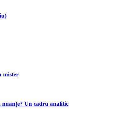
iu)
mister
u nuanțe? Un cadru analitic