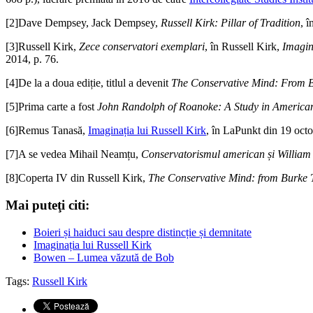
[2]Dave Dempsey, Jack Dempsey,
Russell Kirk: Pillar of Tradition
, 
[3]Russell Kirk,
Zece conservatori exemplari
, în Russell Kirk,
Imagin
2014, p. 76.
[4]De la a doua ediție, titlul a devenit
The Conservative Mind: From Bu
[5]Prima carte a fost
John Randolph of Roanoke: A Study in American
[6]Remus Tanasă,
Imaginația lui Russell Kirk
, în LaPunkt din 19 oct
[7]A se vedea Mihail Neamțu,
Conservatorismul american și William 
[8]Coperta IV din Russell Kirk,
The Conservative Mind: from Burke T
Mai puteţi citi:
Boieri și haiduci sau despre distincție și demnitate
Imaginația lui Russell Kirk
Bowen – Lumea văzută de Bob
Tags:
Russell Kirk