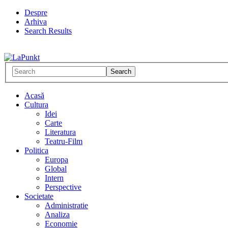
Despre
Arhiva
Search Results
Acasă
Cultura
Idei
Carte
Literatura
Teatru-Film
Politica
Europa
Global
Intern
Perspective
Societate
Administratie
Analiza
Economie