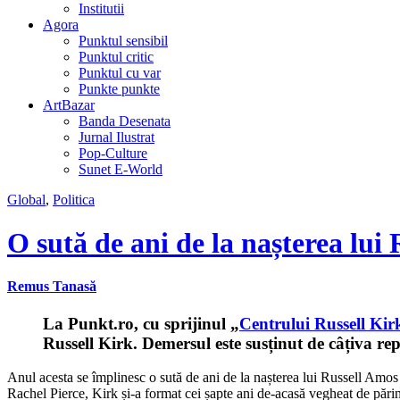
Institutii
Agora
Punktul sensibil
Punktul critic
Punktul cu var
Punkte punkte
ArtBazar
Banda Desenata
Jurnal Ilustrat
Pop-Culture
Sunet E-World
Global
,
Politica
O sută de ani de la nașterea lui 
Remus Tanasă
La Punkt.ro, cu sprijinul „
Centrului Russell Kir
Russell Kirk. Demersul este susținut de câțiva re
Anul acesta se împlinesc o sută de ani de la nașterea lui Russell Amos
Rachel Pierce, Kirk și-a format cei șapte ani de-acasă vegheat de părinț