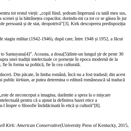
.
entru tot restul vieții: „copil fiind, ședeam împreună cu tatăl meu sus,
scenei și la bătrânețea copacilor, dorindu-mi ca tot ce se găsea în jur
 de persoană și de stat, deopotrivă”
[3]. Kirk descoperea predispoziția
 stagiu militar (1942-1946), după care, între 1948 și 1952, a făcut
e to Santayana
[4]”. Aceasta, a doua
[5]dintr-un lungul șir de peste 30
supra unei tradiții intelectuale ce pornește în epoca modernă de la
 în forma sa politică, fie în cea culturală.
ceri. Din păcate, în limba română, încă nu a fost tradusă; din acest
nui public
kirkian
, ar putea determina o editură românească să traducă
ă „este de neconceput a imagina, darămite a spera la o mișcare
lectuală pentru că a ajutat la definirea bazei etice a
l înspre o filosofie înrădăcinată în etică și cultură”
[8].
ell Kirk: American Conservative
(University Press of Kentucky, 2015,