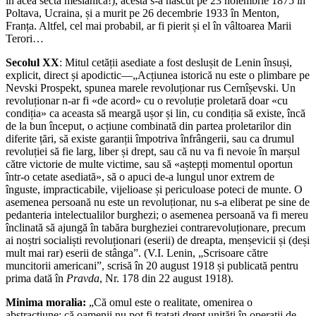
în acea sectă mesianică!), acesta s-a născut pe 23 noiembrie 1875 în
Poltava, Ucraina, și a murit pe 26 decembrie 1933 în Menton,
Franța. Altfel, cel mai probabil, ar fi pierit și el în vâltoarea Marii
Terori…
Secolul XX
: Mitul cetății asediate a fost deslușit de Lenin însuși,
explicit, direct și apodictic—„Acțiunea istorică nu este o plimbare pe
Nevski Prospekt, spunea marele revoluționar rus Cernîșevski. Un
revoluționar n-ar fi «de acord» cu o revoluție proletară doar «cu
condiția» ca aceasta să meargă ușor și lin, cu condiția să existe, încă
de la bun început, o acțiune combinată din partea proletarilor din
diferite țări, să existe garanții împotriva înfrângerii, sau ca drumul
revoluției să fie larg, liber și drept, sau că nu va fi nevoie în marșul
către victorie de multe victime, sau să «aștepți momentul oportun
într-o cetate asediată», să o apuci de-a lungul unor extrem de
înguste, impracticabile, vijelioase și periculoase poteci de munte. O
asemenea persoană nu este un revoluționar, nu s-a eliberat pe sine de
pedanteria intelectualilor burghezi; o asemenea persoană va fi mereu
înclinată să ajungă în tabăra burgheziei contrarevoluționare, precum
ai noștri socialiști revoluționari (eserii) de dreapta, menșevicii și (deși
mult mai rar) eserii de stânga”. (V.I. Lenin, „Scrisoare către
muncitorii americani”, scrisă în 20 august 1918 și publicată pentru
prima dată în
Pravda
, Nr. 178 din 22 august 1918).
Minima moralia:
„Că omul este o realitate, omenirea o
abstracțiune; că oamenii nu pot fi tratați drept unități în operații de