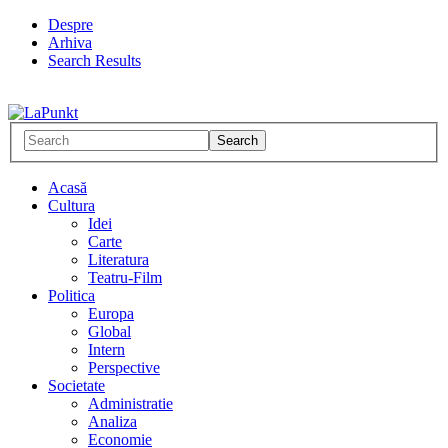
Despre
Arhiva
Search Results
Acasă
Cultura
Idei
Carte
Literatura
Teatru-Film
Politica
Europa
Global
Intern
Perspective
Societate
Administratie
Analiza
Economie