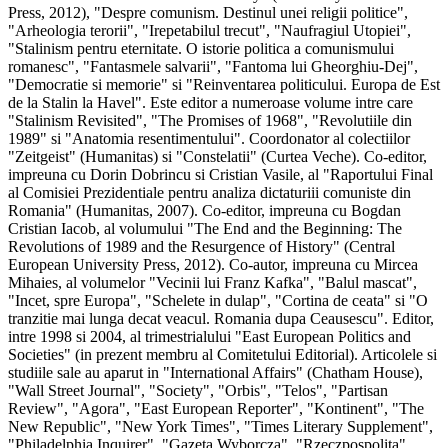
Press, 2012), "Despre comunism. Destinul unei religii politice",
"Arheologia terorii", "Irepetabilul trecut", "Naufragiul Utopiei",
"Stalinism pentru eternitate. O istorie politica a comunismului
romanesc", "Fantasmele salvarii", "Fantoma lui Gheorghiu-Dej",
"Democratie si memorie" si "Reinventarea politicului. Europa de Est
de la Stalin la Havel". Este editor a numeroase volume intre care
"Stalinism Revisited", "The Promises of 1968", "Revolutiile din
1989" si "Anatomia resentimentului". Coordonator al colectiilor
"Zeitgeist" (Humanitas) si "Constelatii" (Curtea Veche). Co-editor,
impreuna cu Dorin Dobrincu si Cristian Vasile, al "Raportului Final
al Comisiei Prezidentiale pentru analiza dictaturiii comuniste din
Romania" (Humanitas, 2007). Co-editor, impreuna cu Bogdan
Cristian Iacob, al volumului "The End and the Beginning: The
Revolutions of 1989 and the Resurgence of History" (Central
European University Press, 2012). Co-autor, impreuna cu Mircea
Mihaies, al volumelor "Vecinii lui Franz Kafka", "Balul mascat",
"Incet, spre Europa", "Schelete in dulap", "Cortina de ceata" si "O
tranzitie mai lunga decat veacul. Romania dupa Ceausescu". Editor,
intre 1998 si 2004, al trimestrialului "East European Politics and
Societies" (in prezent membru al Comitetului Editorial). Articolele si
studiile sale au aparut in "International Affairs" (Chatham House),
"Wall Street Journal", "Society", "Orbis", "Telos", "Partisan
Review", "Agora", "East European Reporter", "Kontinent", "The
New Republic", "New York Times", "Times Literary Supplement",
"Philadelphia Inquirer", "Gazeta Wyborcza", "Rzeczpospolita",