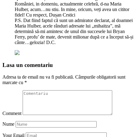
României, in domeniu, actualmente celebră, d-na Maria
Hulber, acum…nu stiu. In mine, oricum, veți avea un cititor
fidel! Cu respect, Dușan Crstici
P.S. Dat fiind faptul că sunt un admirator declarat, al doamnei
Maria Hulber, acele rânduri adresate lui „mihaitza”, mă
determină să-mi amintesc de unul din succesele lui Bryan
Ferry, profu’ de mate, devenit milionar după ce a început să-și
cânte…gelozia! D.C.
Lasa un comentariu
Adresa ta de email nu va fi publicată.
Câmpurile obligatorii sunt
marcate cu
*
Comment
Nume
Your Email