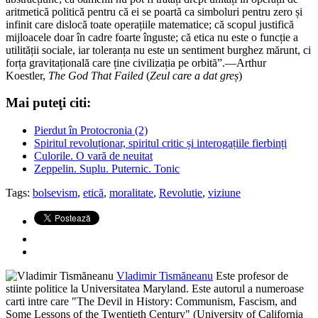
aritmetică politică pentru că ei se poartă ca simboluri pentru zero și
infinit care dislocă toate operațiile matematice; că scopul justifică
mijloacele doar în cadre foarte înguste; că etica nu este o funcție a
utilității sociale, iar toleranța nu este un sentiment burghez mărunt, ci
forța gravitațională care ține civilizația pe orbită”.—Arthur
Koestler,
The God That Failed
(
Zeul care a dat gre
ș
)
Mai puteţi citi:
Pierdut în Protocronia (2)
Spiritul revoluționar, spiritul critic și interogațiile fierbinți
Culorile. O vară de neuitat
Zeppelin. Suplu. Puternic. Tonic
Tags:
bolsevism
,
etică
,
moralitate
,
Revolutie
,
viziune
Vladimir Tismăneanu
Este profesor de
stiinte politice la Universitatea Maryland. Este autorul a numeroase
carti intre care "The Devil in History: Communism, Fascism, and
Some Lessons of the Twentieth Century" (University of California