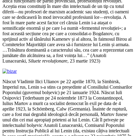
adică funcționarii de partid provinciali, profesioniștii revoluției.
Aceștia erau constituiți în mare din intelectuali de un tip cu totul
diferit—nu profesori de marxism academic sau studenți, ci oameni
care se dedicaseră în mod irevocabil profesiunii lor—revoluția. A
fost în mare parte acest factor cel căruia Lenin i-a atașat o
semnificație enormă și pe care l-a numit «fermentul revoluției»; a
fost această secțiune cea pe care a consolidat-o Bogdanov, cu
sprijinul activ al tânărului Kamenev și al altora, în faimosul Birou al
Comitetelor Majorității care avea să-i furnizeze lui Lenin și armata.
…Trăsătura dominantă a caracterului său, cea care a reprezentat cam
jumătate din alcătuirea sa, a fost voința lui…” (Anatoli
Lunacearski,
Siluete revoluționare
, 23 martie 1923)
Născut Vladimir Ilici Ulianov pe 22 aprilie 1870, la Simbirsk,
Imperiul rus, Lenin s-a stins ca președinte al Consiliului Comisarilor
Poporului (guvernul bolșevic) pe 21 ianuarie 1924. Născut Iuli
Osipovici Țederbaum pe 24 noiembrie 1873 la Constantinopol,
Iulius Martov a murit ca socialist democrat în exil pe data de 4
aprilie 1923, la Schömberg, Calw (Germania). Înainte de ruptură,
care a fost mai degrabă ideologică decât personală, Martov fusese
unul din cei mai apropiați prieteni ai lui Lenin. Cât îl privește pe
intelectualul bolșevic Anatoli Lunacearski, Comisarul Poporului
pentru Instrucția Publică al lui Lenin (da, existau câțiva intelectuali