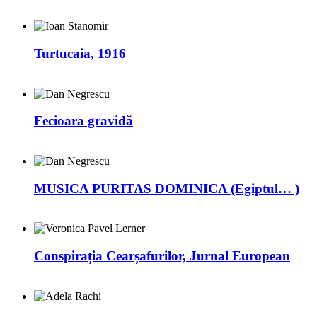
Turtucaia, 1916
Fecioara gravidă
MUSICA PURITAS DOMINICA (Egiptul… )
Conspirația Cearșafurilor, Jurnal European