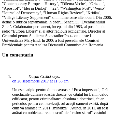
"Contemporary European History", "Dilema Veche", "Orizont",
"Apostrof", "Idei in Dialog" , "22", "Washington Post", "Verso",
"Journal of Democracy", "Human Rights Review", "Kritika",
"Village Literary Supplement" si in numeroase alte locuri. Din 2006,
detine o rubrica saptamanala in cadrul Senatului "Evenimentului
Zilei". Colaborator permanent, incepand din 1983, al postului de
radio "Europa Libera" si al altor radiouri occidentale. Director al
Centrului pentru Studierea Societatilor Post-comuniste la
Universitatea Maryland. In 2006 a fost presedintele Comisiei
Prezidentiale pentru Analiza Dictaturii Comuniste din Romania.
Un comentariu
Dușan Crstici
says:
on 26 septembrie 2017 at 11:58 am
Un eseu atipic pentru dumneavoastra! Prea impersonal, fără
concluziile dumneavoastră directe, cu citatul lui Lenin deloc
edificator, pentru criminalitatea absoluta a doctrinei, chiar
periculos pentru cei neavizați, ori acești oameni există, după
cum vă amintea in 2011 „mihaitza”. Atunci, in 2011, ați fost
apărat cu noblețea-i recunoscută de ” rising starul” vestului