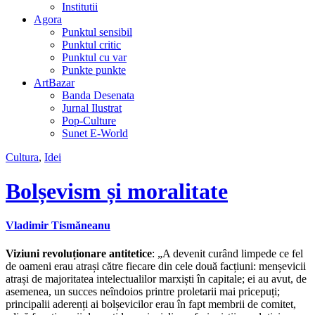
Institutii
Agora
Punktul sensibil
Punktul critic
Punktul cu var
Punkte punkte
ArtBazar
Banda Desenata
Jurnal Ilustrat
Pop-Culture
Sunet E-World
Cultura
,
Idei
Bolșevism și moralitate
Vladimir Tismăneanu
Viziuni revoluționare antitetice
: „A devenit curând limpede ce fel
de oameni erau atrași către fiecare din cele două facțiuni: menșevicii
atrași de majoritatea intelectualilor marxiști în capitale; ei au avut, de
asemenea, un succes neîndoios printre proletarii mai pricepuți;
principalii aderenți ai bolșevicilor erau în fapt membrii de comitet,