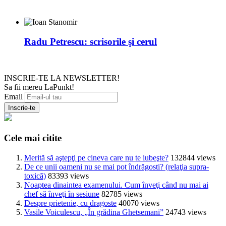
Radu Petrescu: scrisorile şi cerul
INSCRIE-TE LA NEWSLETTER!
Sa fii mereu LaPunkt!
Email
Cele mai citite
Merită să aştepţi pe cineva care nu te iubeşte?
132844 views
De ce unii oameni nu se mai pot îndrăgosti? (relaţia supra-
toxică)
83393 views
Noaptea dinaintea examenului. Cum înveţi când nu mai ai
chef să înveţi în sesiune
82785 views
Despre prietenie, cu dragoste
40070 views
Vasile Voiculescu, „În grădina Ghetsemani”
24743 views