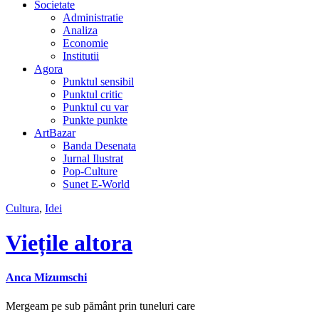
Societate
Administratie
Analiza
Economie
Institutii
Agora
Punktul sensibil
Punktul critic
Punktul cu var
Punkte punkte
ArtBazar
Banda Desenata
Jurnal Ilustrat
Pop-Culture
Sunet E-World
Cultura
,
Idei
Viețile altora
Anca Mizumschi
Mergeam pe sub pământ prin tuneluri care