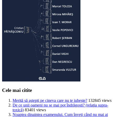
Cele mai citite
Merită să aştepţi pe cineva care nu te iubeşte?
132845 views
De ce unii oameni nu se mai pot îndrăgosti? (relaţia supra-
toxică)
83401 views
Noaptea dinaintea examenului. Cum înveţi când nu mai ai