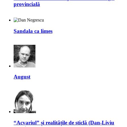
provincială
Sandala ca limes
August
“Acvariul” și realitățile de sticlă (Dan-Liviu