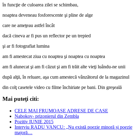
în funcţie de culoarea zilei se schimbau,
noaptea deveneau fosforescente şi pline de alge
care ne ameţeau astfel încât
dacă cineva ar fi pus un reflector pe un trepied
şi ar fi fotografiat lumina
am fi amestecat ziua cu noaptea şi noaptea cu noaptea
am fi alunecat şi am fi căzut şi am fi trăit alte vieţi luându-ne unii
după alţii, în reluare, aşa cum amestecă vânzătorul de la magazinul
din colţ casetele video cu filme închiriate pe bani. Din greşeală
Mai puteţi citi:
CELE MAI FRUMOASE ADRESE DE CASE
Nabokov- prizonierul din Zembla
Pozitiv IUNIE 2015
Interviu RADU VANCU: „Nu există poezie minoră și poezie
majoră…