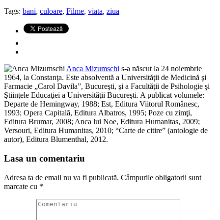
Tags:
bani
,
culoare
,
Filme
,
viata
,
ziua
Anca Mizumschi
s-a născut la 24 noiembrie
1964, la Constanţa. Este absolventă a Universităţii de Medicină şi
Farmacie „Carol Davila”, Bucureşti, şi a Facultăţii de Psihologie şi
Ştiinţele Educaţiei a Universităţii Bucureşti. A publicat volumele:
Departe de Hemingway, 1988; Est, Editura Viitorul Românesc,
1993; Opera Capitală, Editura Albatros, 1995; Poze cu zimţi,
Editura Brumar, 2008; Anca lui Noe, Editura Humanitas, 2009;
Versouri, Editura Humanitas, 2010; “Carte de citire” (antologie de
autor), Editura Blumenthal, 2012.
Lasa un comentariu
Adresa ta de email nu va fi publicată.
Câmpurile obligatorii sunt
marcate cu
*