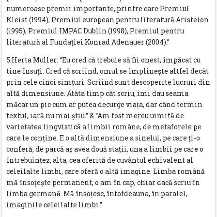
numeroase premii importante, printre care Premiul
Kleist (1994), Premiul european pentru literatură Aristeion
(1995), Premiul IMPAC Dublin (1998), Premiul pentru
literatură al Fundaţiei Konrad Adenauer (2004).”
5.Herta Muller: “Eu cred că trebuie să fii onest, împăcat cu
tine însuţi. Cred că scriind, omul se împlineşte altfel decât
prin cele cinci simţuri. Scriind sunt descoperite lucruri din
altă dimensiune. Atâta timp cât scriu, îmi dau seama
măcar un pic cum ar putea decurge viaţa, dar când termin
textul, iară nu mai ştiu.” & “Am fost mereu uimită de
varietatea lingvistică a limbii române, de metaforele pe
care le conţine. E o altă dimensiune a sinelui, pe care ţi-o
conferă, de parcă aş avea două staţii, una a limbii pe care o
întrebuinţez, alta, cea oferită de cuvântul echivalent al
celeilalte limbi, care oferă o altă imagine. Limba română
mă însoţeşte permanent, o am în cap, chiar dacă scriu în
limba germană. Mă însoţesc, întotdeauna, în paralel,
imaginile celeilalte limbi.”