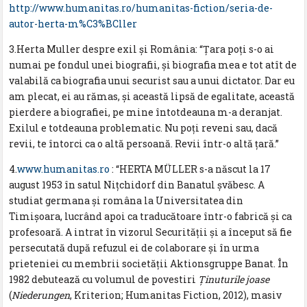
http://www.humanitas.ro/humanitas-fiction/seria-de-
autor-herta-m%C3%BCller
3.Herta Muller despre exil și România: “Ţara poţi s-o ai
numai pe fondul unei biografii, şi biografia mea e tot atît de
valabilă ca biografia unui securist sau a unui dictator. Dar eu
am plecat, ei au rămas, şi această lipsă de egalitate, această
pierdere a biografiei, pe mine întotdeauna m-a deranjat.
Exilul e totdeauna problematic. Nu poţi reveni sau, dacă
revii, te întorci ca o altă persoană. Revii într-o altă ţară.”
4.
www.humanitas.ro
: “HERTA MÜLLER s-a născut la 17
august 1953 în satul Niţchidorf din Banatul şvăbesc. A
studiat germana şi româna la Universitatea din
Timişoara, lucrând apoi ca traducătoare într-o fabrică şi ca
profesoară. A intrat în vizorul Securităţii şi a început să fie
persecutată după refuzul ei de colaborare şi în urma
prieteniei cu membrii societăţii Aktionsgruppe Banat. În
1982 debutează cu volumul de povestiri
Ţinuturile joase
(
Niederungen
, Kriterion; Humanitas Fiction, 2012), masiv