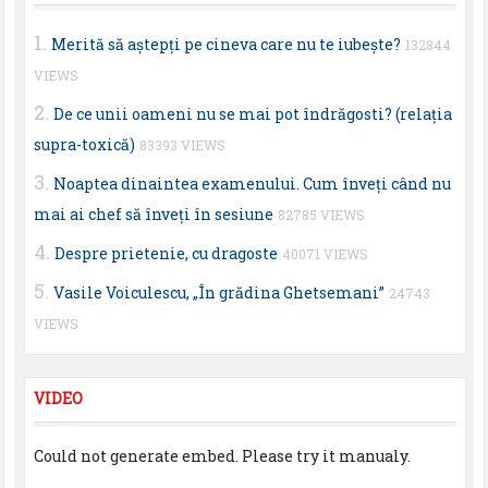
Merită să aştepţi pe cineva care nu te iubeşte?
132844
VIEWS
De ce unii oameni nu se mai pot îndrăgosti? (relaţia
supra-toxică)
83393 VIEWS
Noaptea dinaintea examenului. Cum înveţi când nu
mai ai chef să înveţi în sesiune
82785 VIEWS
Despre prietenie, cu dragoste
40071 VIEWS
Vasile Voiculescu, „În grădina Ghetsemani”
24743
VIEWS
VIDEO
Could not generate embed. Please try it manualy.