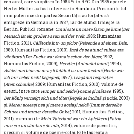
cenzurat, care va apărea în 1984 ºi în RFG. Din 1985 operele
Hertei Müller au fost interzise în România. Presiunile tot
mai puternice din partea Securităţii au forţat-o să
emigreze în Germania în 1987, iar de atunci trăieşte la
Berlin. Publică romane:
Omul este un mare fazan pe lume
(
Der
Mensch ist ein großer Fasan auf der Welt
, 1986; Humanitas
Fiction, 2011),
Călătorie într-un picior
(
Reisende auf einem Bein
,
1989; Humanitas Fiction, 2010),
Încă de pe atunci vulpea era
vânătorul
(
Der Fuchs war damals schon der Jäger
, 1992;
Humanitas Fiction, 2009),
Herztier
(
Animalul inimii
, 1994),
Astăzi mai bine nu m-aş fi întâlnit cu mine însămi
(
Heute wär
ich mir lieber nicht begegnet
, 1997),
Leagănul respiraţiei
(
Atemschaukel
, 2009; Humanitas Fiction, 2010); volume de
eseuri, între care
Hunger und Seide
(
Foame şi mătase
, 1995),
Der König verneigt sich und tötet
(
Regele se înclină şi ucide
, 2003)
şi
Mereu aceeaşi nea şi mereu acelaşi neică
(
Immer derselbe
Schnee und immer derselbe Onkel
, 2011; Humanitas Fiction,
2011), memoriile
Mein Vaterland war ein Apfelkern
(
Patria
mea era un sâmbure de măr
, 2014), volume de povestiri,
precum şi volume de poeme-colaj. Este laureată a