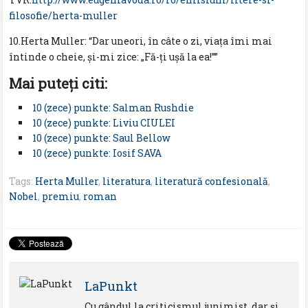
filosofie/herta-muller
10.Herta Muller: “Dar uneori, în câte o zi, viaţa îmi mai
întinde o cheie, şi-mi zice: „Fă-ţi uşă la ea!””
Mai puteţi citi:
10 (zece) punkte: Salman Rushdie
10 (zece) punkte: Liviu CIULEI
10 (zece) punkte: Saul Bellow
10 (zece) punkte: Iosif SAVA
Tags:
Herta Muller
,
literatura
,
literatură confesională
,
Nobel
,
premiu
,
roman
LaPunkt
Cu gândul la criticismul junimist, dar şi