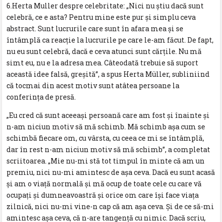
6.Herta Muller despre celebritate: „Nici nu ştiu dacă sunt
celebră, ce e asta? Pentru mine este pur şi simplu ceva
abstract. Sunt lucrurile care sunt în afara mea şi se
întâmplă ca reacţie la lucrurile pe care le-am făcut. De fapt,
nu eu sunt celebră, dacă e ceva atunci sunt cărţile. Nu mă
simt eu, nu e la adresa mea. Câteodată trebuie să suport
această idee falsă, greşită”, a spus Herta Müller, subliniind
că tocmai din acest motiv sunt atâtea persoane la
conferinţa de presă.
„Eu cred că sunt aceeaşi persoană care am fost şi înainte şi
n-am niciun motiv să mă schimb. Mă schimb aşa cum se
schimbă fiecare om, cu vârsta, cu ceea ce mi se întâmplă,
dar în rest n-am niciun motiv să mă schimb”, a completat
scriitoarea. „Mie nu-mi stă tot timpul în minte că am un
premiu, nici nu-mi amintesc de aşa ceva. Dacă eu sunt acasă
şi am o viaţă normală şi mă ocup de toate cele cu care vă
ocupaţi şi dumneavoastră şi orice om care îşi face viaţa
zilnică, nici nu-mi vine-n cap că am aşa ceva. Şi de ce să-mi
amintesc aşa ceva, că n-are tangenţă cu nimic. Dacă scriu,