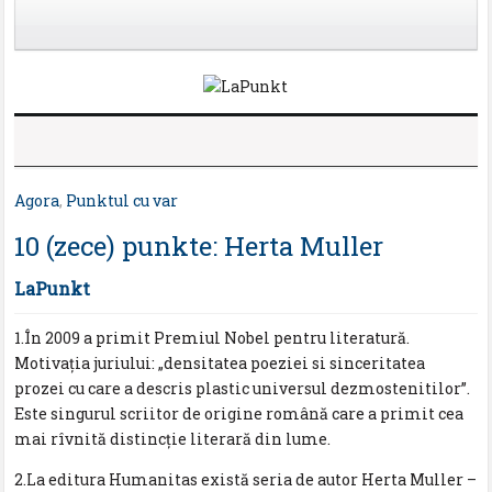
Agora
,
Punktul cu var
10 (zece) punkte: Herta Muller
LaPunkt
1.În 2009 a primit Premiul Nobel pentru literatură.
Motivația juriului: „densitatea poeziei si sinceritatea
prozei cu care a descris plastic universul dezmostenitilor”.
Este singurul scriitor de origine română care a primit cea
mai rîvnită distincție literară din lume.
2.La editura Humanitas există seria de autor Herta Muller –