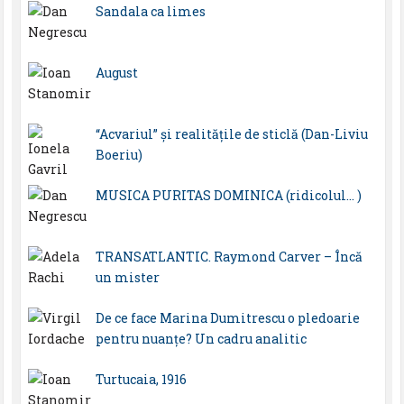
Sandala ca limes
August
“Acvariul” și realitățile de sticlă (Dan-Liviu
Boeriu)
MUSICA PURITAS DOMINICA (ridicolul… )
TRANSATLANTIC. Raymond Carver – Încă
un mister
De ce face Marina Dumitrescu o pledoarie
pentru nuanțe? Un cadru analitic
Turtucaia, 1916