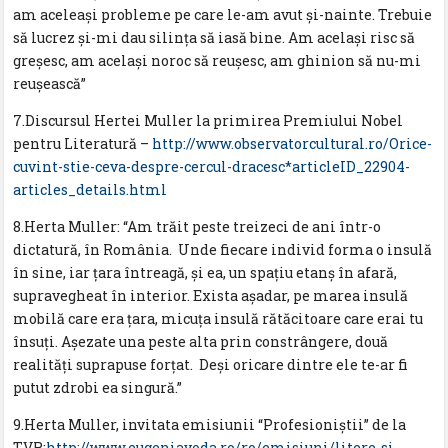
am aceleaşi probleme pe care le-am avut şi-nainte. Trebuie
să lucrez şi-mi dau silinţa să iasă bine. Am acelaşi risc să
greşesc, am acelaşi noroc să reuşesc, am ghinion să nu-mi
reuşească”
7.Discursul Hertei Muller la primirea Premiului Nobel
pentru Literatură –
http://www.observatorcultural.ro/Orice-
cuvint-stie-ceva-despre-cercul-dracesc*articleID_22904-
articles_details.html
8.Herta Muller: “Am trăit peste treizeci de ani într-o
dictatură, în România. Unde fiecare individ forma o insulă
în sine, iar țara întreagă, și ea, un spațiu etanș în afară,
supravegheat în interior. Exista așadar, pe marea insulă
mobilă care era țara, micuța insulă rătăcitoare care erai tu
însuți. Așezate una peste alta prin constrângere, două
realități suprapuse forțat. Deși oricare dintre ele te-ar fi
putut zdrobi ea singură.”
9.Herta Muller, invitata emisiunii “Profesioniștii” de la
TVR:
http://www.eugeniavoda.ro/ro/emisiuni/litere-si-