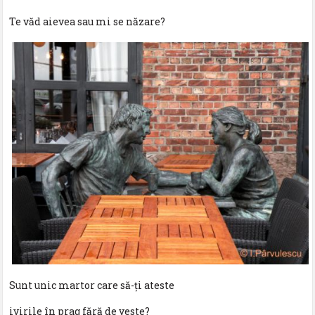
Te văd aievea sau mi se năzare?
Sunt unic martor care să-ţi ateste
ivirile în prag fără de veste?