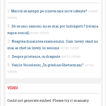
Merită să aştepţi pe cineva care nu te iubeşte?
132845
VIEWS
De ce unii oameni nu se mai pot îndrăgosti? (relaţia
supra-toxică)
83395 VIEWS
Noaptea dinaintea examenului. Cum înveţi când nu
mai ai chef să înveţi în sesiune
82785 VIEWS
Despre prietenie, cu dragoste
40072 VIEWS
Vasile Voiculescu, „În grădina Ghetsemani”
24744
VIEWS
VIDEO
Could not generate embed. Please try it manualy.