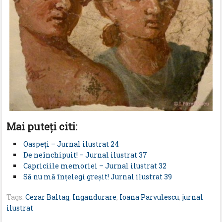
Mai puteţi citi:
Oaspeţi – Jurnal ilustrat 24
De neînchipuit! – Jurnal ilustrat 37
Capriciile memoriei – Jurnal ilustrat 32
Să nu mă înţelegi greşit! Jurnal ilustrat 39
Tags:
Cezar Baltag
,
Ingandurare
,
Ioana Parvulescu
,
jurnal
ilustrat