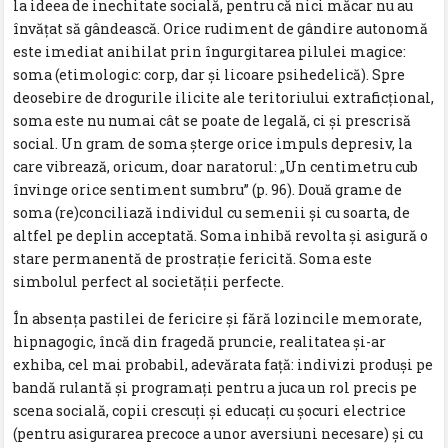
la ideea de inechitate socială, pentru că nici măcar nu au
învățat să gândească. Orice rudiment de gândire autonomă
este imediat anihilat prin îngurgitarea pilulei magice:
soma (etimologic: corp, dar și licoare psihedelică). Spre
deosebire de drogurile ilicite ale teritoriului extraficțional,
soma este nu numai cât se poate de legală, ci și prescrisă
social. Un gram de soma șterge orice impuls depresiv, la
care vibrează, oricum, doar naratorul: „Un centimetru cub
învinge orice sentiment sumbru” (p. 96). Două grame de
soma (re)conciliază individul cu semenii și cu soarta, de
altfel pe deplin acceptată. Soma inhibă revolta și asigură o
stare permanentă de prostrație fericită. Soma este
simbolul perfect al societății perfecte.
În absența pastilei de fericire și fără lozincile memorate,
hipnagogic, încă din fragedă pruncie, realitatea și-ar
exhiba, cel mai probabil, adevărata față: indivizi produși pe
bandă rulantă și programați pentru a juca un rol precis pe
scena socială, copii crescuți și educați cu șocuri electrice
(pentru asigurarea precoce a unor aversiuni necesare) și cu