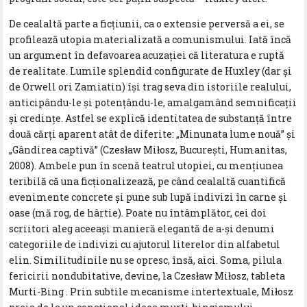
De cealaltă parte a ficțiunii, ca o extensie perversă a ei, se
profilează utopia materializată a comunismului. Iată încă
un argument în defavoarea acuzației că literatura e ruptă
de realitate. Lumile splendid configurate de Huxley (dar și
de Orwell ori Zamiatin) își trag seva din istoriile realului,
anticipându-le și potențându-le, amalgamând semnificații
și credințe. Astfel se explică identitatea de substanță între
două cărți aparent atât de diferite: „Minunata lume nouă” și
„Gândirea captivă” (Czesław Miłosz, București, Humanitas,
2008). Ambele pun în scenă teatrul utopiei, cu mențiunea
teribilă că una ficționalizează, pe când cealaltă cuantifică
evenimente concrete și pune sub lupă indivizi în carne și
oase (mă rog, de hârtie). Poate nu întâmplător, cei doi
scriitori aleg aceeași manieră elegantă de a-și denumi
categoriile de indivizi cu ajutorul literelor din alfabetul
elin. Similitudinile nu se opresc, însă, aici. Soma, pilula
fericirii nondubitative, devine, la Czesław Miłosz, tableta
Murti-Bing . Prin subtile mecanisme intertextuale, Miłosz