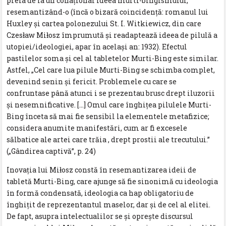
preia de la un conațional ideea murti-bingismului,
resemantizând-o (încă o bizară coincidență: romanul lui
Huxley și cartea polonezului St. I. Witkiewicz, din care
Czesław Miłosz împrumută și readaptează ideea de pilulă a
utopiei/ideologiei, apar în același an: 1932). Efectul
pastilelor soma și cel al tabletelor Murti-Bing este similar.
Astfel, „Cel care lua pilule Murti-Bing se schimba complet,
devenind senin și fericit. Problemele cu care se
confruntase până atunci i se prezentau brusc drept iluzorii
și nesemnificative. […] Omul care înghițea pilulele Murti-
Bing înceta să mai fie sensibil la elementele metafizice;
considera anumite manifestări, cum ar fi excesele
sălbatice ale artei care trăia , drept prostii ale trecutului.”
(„Gândirea captivă”, p. 24)
Inovația lui Miłosz constă în resemantizarea ideii de
tabletă Murti-Bing, care ajunge să fie sinonimă cu ideologia
în formă condensată, ideologia ca hap obligatoriu de
înghițit de reprezentantul maselor, dar și de cel al elitei.
De fapt, asupra intelectualilor se și oprește discursul