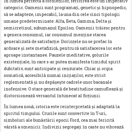
În lumea perfectă a fordienilor, fericirea este un imperativ
categoric. Oamenii sunt programați, genetic și hipnopedic,
să se adapteze, impecabil, la una din cele cinci tipologii
umane predeterminate: Alfa, Beta, Gamma, Delta și
semicretinul, subumanul Epsilon. Oamenii trăiesc pentru
a genera consumul, iar consumul menține starea
generalizată de satisfacție. Dorințele nu se prefac în
ardoare și sete metafizică, pentru că satisfacerea lor este
aproape instantanee. Pauzele meditative, golurile
existențiale, în care s-ar putea manifesta timidul spirit
dubitativ, sunt anticipate și cenzurate. Chiar și orgia
somatică, accesibilă numai inițiaților, este strict
reglementată și nu depășește cadrele unor bacanale
inofensive. O stare generală de beatitudine camuflează și
distorsionează versantul întunecat al ficțiunii.
În lumea nouă, istoria este reinterpretată și adaptată la
spiritul timpului. Crucile sunt convertite în T-uri,
simboluri ale bunăstării epocii Ford, cea mai fericită
vârstă a omenirii. Indivizii segregați în caste nu vibrează