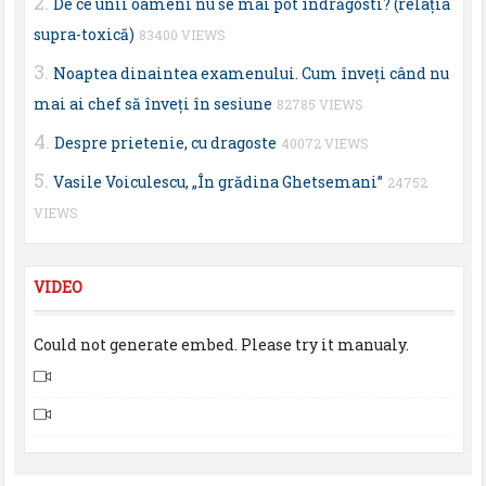
De ce unii oameni nu se mai pot îndrăgosti? (relaţia
supra-toxică)
83400 VIEWS
Noaptea dinaintea examenului. Cum înveţi când nu
mai ai chef să înveţi în sesiune
82785 VIEWS
Despre prietenie, cu dragoste
40072 VIEWS
Vasile Voiculescu, „În grădina Ghetsemani”
24752
VIEWS
VIDEO
Could not generate embed. Please try it manualy.