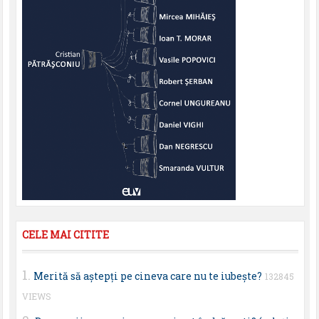
CELE MAI CITITE
Merită să aştepţi pe cineva care nu te iubeşte?
132845
VIEWS