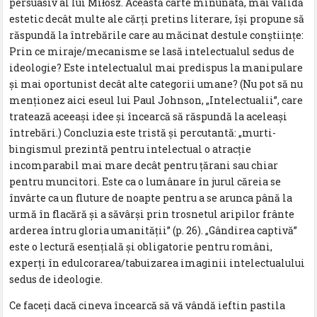
persuasiv al lui Miłosz. Această carte minunată, mai validă
estetic decât multe ale cărți pretins literare, își propune să
răspundă la întrebările care au măcinat destule conștiințe:
Prin ce miraje/mecanisme se lasă intelectualul sedus de
ideologie? Este intelectualul mai predispus la manipulare
și mai oportunist decât alte categorii umane? (Nu pot să nu
menționez aici eseul lui Paul Johnson, „Intelectualii”, care
tratează aceeași idee și încearcă să răspundă la aceleași
întrebări.) Concluzia este tristă și percutantă: „murti-
bingismul prezintă pentru intelectual o atracție
incomparabil mai mare decât pentru țărani sau chiar
pentru muncitori. Este ca o lumânare în jurul căreia se
învârte ca un fluture de noapte pentru a se arunca până la
urmă în flacără și a săvârși prin trosnetul aripilor frânte
arderea întru gloria umanității” (p. 26). „Gândirea captivă”
este o lectură esențială și obligatorie pentru români,
experți în edulcorarea/tabuizarea imaginii intelectualului
sedus de ideologie.
Ce faceți dacă cineva încearcă să vă vândă ieftin pastila