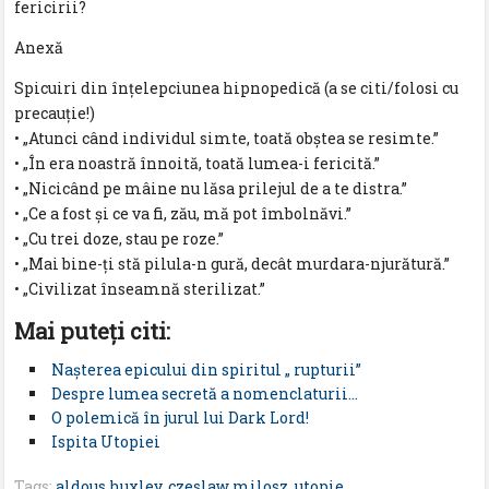
fericirii?
Anexă
Spicuiri din înțelepciunea hipnopedică (a se citi/folosi cu
precauție!)
• „Atunci când individul simte, toată obștea se resimte.”
• „În era noastră înnoită, toată lumea-i fericită.”
• „Nicicând pe mâine nu lăsa prilejul de a te distra.”
• „Ce a fost și ce va fi, zău, mă pot îmbolnăvi.”
• „Cu trei doze, stau pe roze.”
• „Mai bine-ți stă pilula-n gură, decât murdara-njurătură.”
• „Civilizat înseamnă sterilizat.”
Mai puteţi citi:
Naşterea epicului din spiritul „ rupturii”
Despre lumea secretă a nomenclaturii…
O polemică în jurul lui Dark Lord!
Ispita Utopiei
Tags:
aldous huxley
,
czeslaw milosz
,
utopie