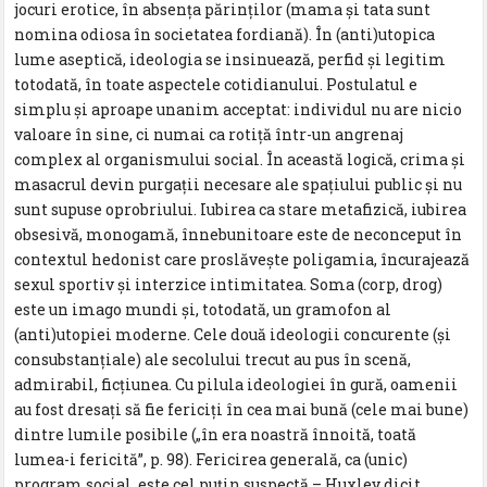
jocuri erotice, în absența părinților (mama și tata sunt
nomina odiosa în societatea fordiană). În (anti)utopica
lume aseptică, ideologia se insinuează, perfid și legitim
totodată, în toate aspectele cotidianului. Postulatul e
simplu și aproape unanim acceptat: individul nu are nicio
valoare în sine, ci numai ca rotiță într-un angrenaj
complex al organismului social. În această logică, crima și
masacrul devin purgații necesare ale spațiului public și nu
sunt supuse oprobriului. Iubirea ca stare metafizică, iubirea
obsesivă, monogamă, înnebunitoare este de neconceput în
contextul hedonist care proslăvește poligamia, încurajează
sexul sportiv și interzice intimitatea. Soma (corp, drog)
este un imago mundi și, totodată, un gramofon al
(anti)utopiei moderne. Cele două ideologii concurente (și
consubstanțiale) ale secolului trecut au pus în scenă,
admirabil, ficțiunea. Cu pilula ideologiei în gură, oamenii
au fost dresați să fie fericiți în cea mai bună (cele mai bune)
dintre lumile posibile („în era noastră înnoită, toată
lumea-i fericită”, p. 98). Fericirea generală, ca (unic)
program social, este cel puțin suspectă – Huxley dicit.