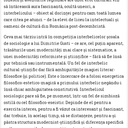
să întărească aura fascinantă, ocultă uneori, a
interbelicului – obiect al dorinţei pentru cam toată lumea
care citea pe atunci – de la elevi de liceu la intelectuali şi
oameni de cultură din România post-decembristă.
Ceva mai târziu intră în competiţia interbelicelor şcoala
de sociologie a lui Dimitrie Gusti – ce are, cel puţin aparent,
trăsăturile unei modernităţi mai clare şi sistematice, a
unei modernităţi reformiste şi ştiinţifice – fără să fie însă
pur tehnică sau instrumentală. Un fel de interbelic
cultural-ştinţific dar fără ambiguităţile magiei literar-
filosofice (şi politice). Este o încercare de a folosi energetica
filosofico-estetico-magică a primului interbelic negându-i
însă chiar ambiguitatea constitutivă. Interbelicul
sociologic pare să fie, pe moment, într-un fel de simbioză
ostilă cu cel filosofico-eseistic. Depinde de el pentru a
exercita interes, pentru a fi văzut ca interesant şi fascinant,
dar trebuie, în acelaşi timp, să se distanţeze, pentru a-şi
păstra structura modernist-ştiinţifică şi diferenţa specifică