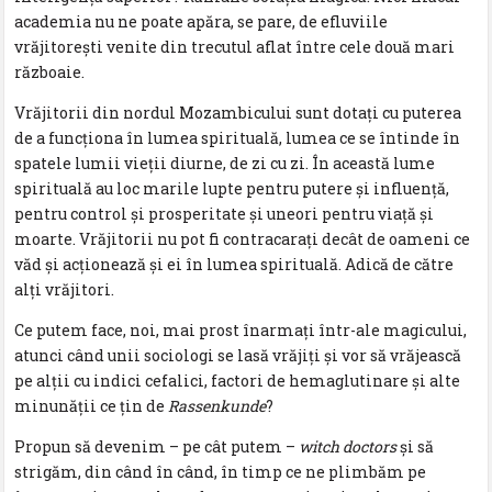
academia nu ne poate apăra, se pare, de efluviile
vrăjitoreşti venite din trecutul aflat între cele două mari
războaie.
Vrăjitorii din nordul Mozambicului sunt dotaţi cu puterea
de a funcţiona în lumea spirituală, lumea ce se întinde în
spatele lumii vieţii diurne, de zi cu zi. În această lume
spirituală au loc marile lupte pentru putere şi influenţă,
pentru control şi prosperitate şi uneori pentru viaţă şi
moarte. Vrăjitorii nu pot fi contracaraţi decât de oameni ce
văd şi acţionează şi ei în lumea spirituală. Adică de către
alţi vrăjitori.
Ce putem face, noi, mai prost înarmaţi într-ale magicului,
atunci când unii sociologi se lasă vrăjiţi şi vor să vrăjească
pe alţii cu indici cefalici, factori de hemaglutinare şi alte
minunăţii ce ţin de
Rassenkunde
?
Propun să devenim – pe cât putem –
witch doctors
şi să
strigăm, din când în când, în timp ce ne plimbăm pe