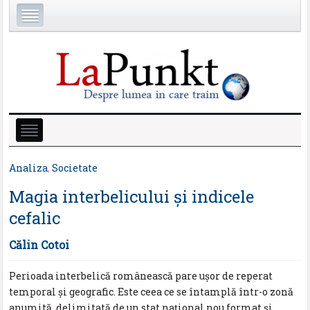
Analiza
,
Societate
Magia interbelicului şi indicele
cefalic
Călin Cotoi
Perioada interbelică românească pare uşor de reperat
temporal şi geografic. Este ceea ce se întamplă într-o zonă
anumită, delimitată de un stat naţional nou format şi