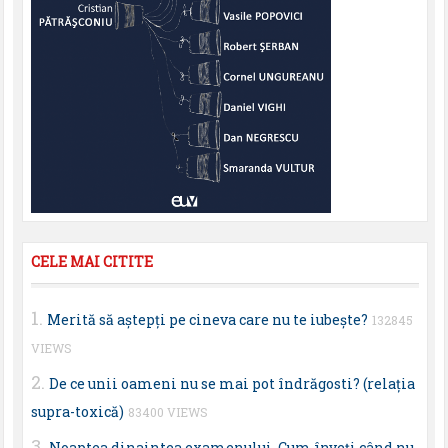
CELE MAI CITITE
Merită să aştepţi pe cineva care nu te iubeşte?
132845
VIEWS
De ce unii oameni nu se mai pot îndrăgosti? (relaţia
supra-toxică)
83400 VIEWS
Noaptea dinaintea examenului. Cum înveţi când nu