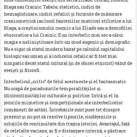
Blaga sau Crainic. Tabele, statistici, indici de
hemaglutinare, indici cefalici şi formule de măsurare
craniometrică iau locul fanteziilor matricei stilistice a lui
Blaga, a creştinismului cosmic a lui Eliade sau a demofiliei
etnocratice a lui Crainic. E un interbelic mai sec a cărui
magie e neliniştitoare într-un mod eugenic şi demografic.
Nu e sigur că statul modern bazat pe calculul capitalului
biologic sau uman şi a indicelui cefalic ar fi fost mai
simpatic decât statul cultural (şi de obicei etnicist) văzut de
eseişti şi filosofi.
Interbelicul „critic” de felul acesta este şi el fantasmatic.
Nu scapă de paradoxurile temporalităţilor şi
(dis)continuităţilor culturale şi politice. Intră şi el în
jocurile mimetice şi competiţionale ale interbelicelor
româneşti de astăzi. Întrebările sunt puse tot dinspre
prezent şi nu pot să rezolve lipsurile, ciudăţeniile şi
soluţiile de continuitate din trama istoriei. Avantajul, faţă
de celelalte variane, ar fi o distanţare internă, o păstrare