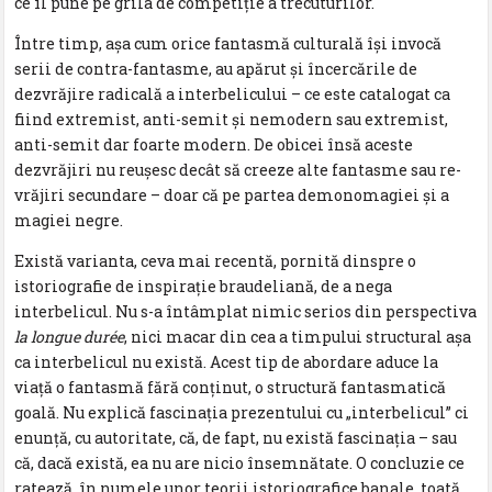
ce îl pune pe grila de competiţie a trecuturilor.
Între timp, aşa cum orice fantasmă culturală îşi invocă
serii de contra-fantasme, au apărut şi încercările de
dezvrăjire radicală a interbelicului – ce este catalogat ca
fiind extremist, anti-semit şi nemodern sau extremist,
anti-semit dar foarte modern. De obicei însă aceste
dezvrăjiri nu reuşesc decât să creeze alte fantasme sau re-
vrăjiri secundare – doar că pe partea demonomagiei şi a
magiei negre.
Există varianta, ceva mai recentă, pornită dinspre o
istoriografie de inspiraţie braudeliană, de a nega
interbelicul. Nu s-a întâmplat nimic serios din perspectiva
la longue durée
, nici macar din cea a timpului structural aşa
ca interbelicul nu există. Acest tip de abordare aduce la
viaţă o fantasmă fără conţinut, o structură fantasmatică
goală. Nu explică fascinaţia prezentului cu „interbelicul” ci
enunţă, cu autoritate, că, de fapt, nu există fascinaţia – sau
că, dacă există, ea nu are nicio însemnătate. O concluzie ce
ratează, în numele unor teorii istoriografice banale, toată