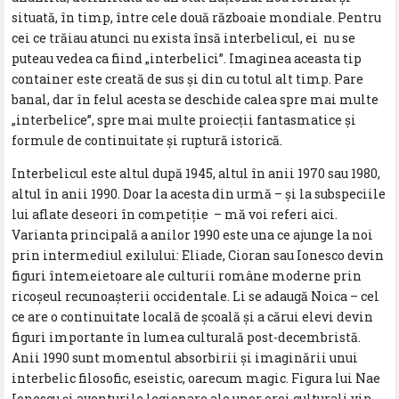
situată, în timp, între cele două războaie mondiale. Pentru
cei ce trăiau atunci nu exista însă interbelicul, ei nu se
puteau vedea ca fiind „interbelici”. Imaginea aceasta tip
container este creată de sus şi din cu totul alt timp. Pare
banal, dar în felul acesta se deschide calea spre mai multe
„interbelice”, spre mai multe proiecţii fantasmatice şi
formule de continuitate şi ruptură istorică.
Interbelicul este altul după 1945, altul în anii 1970 sau 1980,
altul în anii 1990. Doar la acesta din urmă – şi la subspeciile
lui aflate deseori în competiţie – mă voi referi aici.
Varianta principală a anilor 1990 este una ce ajunge la noi
prin intermediul exilului: Eliade, Cioran sau Ionesco devin
figuri întemeietoare ale culturii române moderne prin
ricoşeul recunoaşterii occidentale. Li se adaugă Noica – cel
ce are o continuitate locală de şcoală şi a cărui elevi devin
figuri importante în lumea culturală post-decembristă.
Anii 1990 sunt momentul absorbirii şi imaginării unui
interbelic filosofic, eseistic, oarecum magic. Figura lui Nae
Ionescu şi aventurile legionare ale unor eroi culturali vin