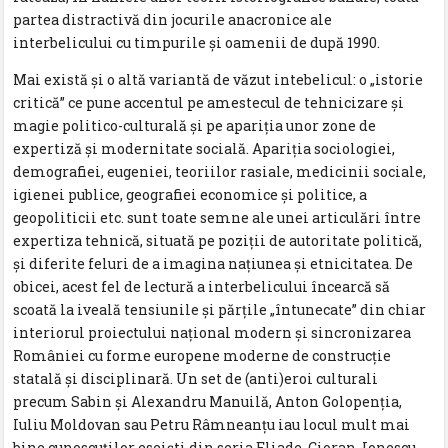
partea distractivă din jocurile anacronice ale
interbelicului cu timpurile şi oamenii de după 1990.
Mai există şi o altă variantă de văzut intebelicul: o „istorie
critică” ce pune accentul pe amestecul de tehnicizare şi
magie politico-culturală şi pe apariţia unor zone de
expertiză şi modernitate socială. Apariţia sociologiei,
demografiei, eugeniei, teoriilor rasiale, medicinii sociale,
igienei publice, geografiei economice şi politice, a
geopoliticii etc. sunt toate semne ale unei articulări între
expertiza tehnică, situată pe poziţii de autoritate politică,
şi diferite feluri de a imagina naţiunea şi etnicitatea. De
obicei, acest fel de lectură a interbelicului încearcă să
scoată la iveală tensiunile şi părţile „întunecate” din chiar
interiorul proiectului naţional modern şi sincronizarea
României cu forme europene moderne de construcţie
statală şi disciplinară. Un set de (anti)eroi culturali
precum Sabin şi Alexandru Manuilă, Anton Golopenţia,
Iuliu Moldovan sau Petru Râmneanţu iau locul mult mai
bine cunoscuţilor eseişti din seria Eliade, Cioran, Ionescu,