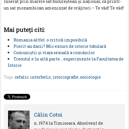
înserat prin marele sat bucureştean şi naţional, ca printr-
un sat mozambican ameninţat de vrăjitori – Te văd! Te văd!
Mai puteţi citi:
Romania altfel: o critică imposibilă
Pierit-au dacii? Mic excurs de istorie tubulară
Comuniştii şi viaţa sexuală a românilor
Trecutul e în altă parte… experimente la Facultatea de
Istorie
Tags:
cefalic
,
interbelic
,
istoriografie
,
sociologie
Călin Cotoi
n. 1974 la Timisoara. Absolvent de