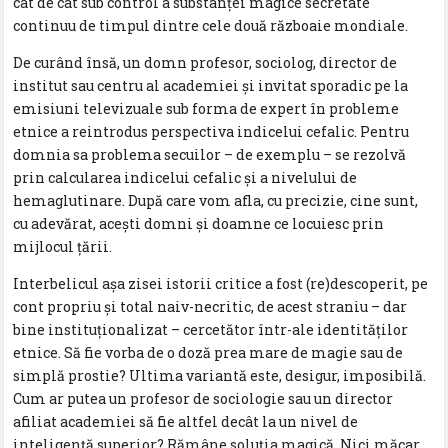
cât de cât sub control a substanţei magice secretate
continuu de timpul dintre cele două războaie mondiale.
De curând însă, un domn profesor, sociolog, director de
institut sau centru al academiei şi invitat sporadic pe la
emisiuni televizuale sub forma de expert în probleme
etnice a reintrodus perspectiva indicelui cefalic. Pentru
domnia sa problema secuilor – de exemplu – se rezolvă
prin calcularea indicelui cefalic şi a nivelului de
hemaglutinare. După care vom afla, cu precizie, cine sunt,
cu adevărat, aceşti domni şi doamne ce locuiesc prin
mijlocul ţării.
Interbelicul aşa zisei istorii critice a fost (re)descoperit, pe
cont propriu şi total naiv-necritic, de acest straniu – dar
bine instituţionalizat – cercetător într-ale identităţilor
etnice. Să fie vorba de o doză prea mare de magie sau de
simplă prostie? Ultima variantă este, desigur, imposibilă.
Cum ar putea un profesor de sociologie sau un director
afiliat academiei să fie altfel decât la un nivel de
inteligenţă superior? Rămâne soluţia magică. Nici măcar