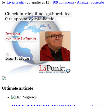
by
Liviu Gaiță
·
28 aprilie 2013
·
109 comments
·
Analiza
,
Societate
Ultimele articole