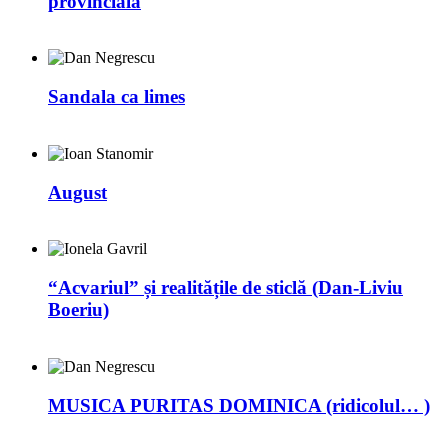
provincială
Sandala ca limes
August
“Acvariul” și realitățile de sticlă (Dan-Liviu
Boeriu)
MUSICA PURITAS DOMINICA (ridicolul… )