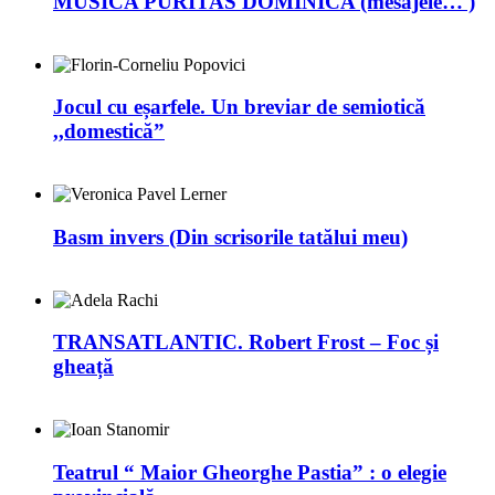
MUSICA PURITAS DOMINICA (mesajele… )
Jocul cu eșarfele. Un breviar de semiotică
,,domestică”
Basm invers (Din scrisorile tatălui meu)
TRANSATLANTIC. Robert Frost – Foc și
gheață
Teatrul “ Maior Gheorghe Pastia” : o elegie