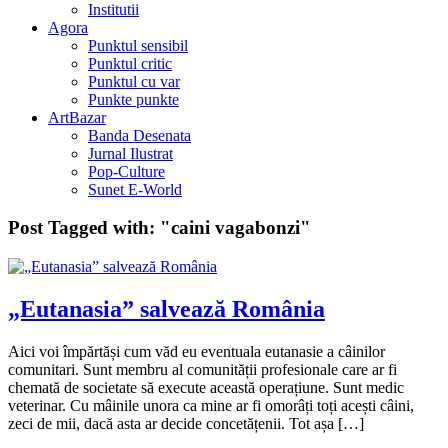
Institutii
Agora
Punktul sensibil
Punktul critic
Punktul cu var
Punkte punkte
ArtBazar
Banda Desenata
Jurnal Ilustrat
Pop-Culture
Sunet E-World
Post Tagged with:
"caini vagabonzi"
„Eutanasia” salvează România
Aici voi împărtăși cum văd eu eventuala eutanasie a câinilor
comunitari. Sunt membru al comunității profesionale care ar fi
chemată de societate să execute această operațiune. Sunt medic
veterinar. Cu mâinile unora ca mine ar fi omorâți toți acești câini,
zeci de mii, dacă asta ar decide concetățenii. Tot așa […]