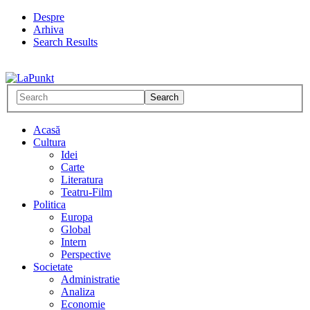
Despre
Arhiva
Search Results
Acasă
Cultura
Idei
Carte
Literatura
Teatru-Film
Politica
Europa
Global
Intern
Perspective
Societate
Administratie
Analiza
Economie